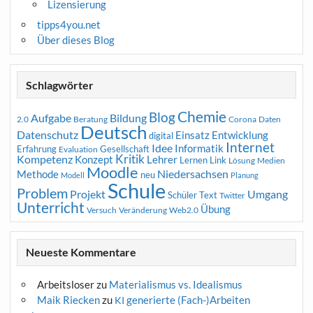
Lizensierung
tipps4you.net
Über dieses Blog
Schlagwörter
Chemie
Blog
Aufgabe
Bildung
2.0
Beratung
Corona
Daten
Deutsch
Datenschutz
Entwicklung
Einsatz
digital
Internet
Idee
Informatik
Erfahrung
Gesellschaft
Evaluation
Kritik
Kompetenz
Konzept
Lehrer
Lernen
Link
Medien
Lösung
Moodle
Niedersachsen
Methode
neu
Modell
Planung
Schule
Problem
Projekt
Umgang
Schüler
Text
Twitter
Unterricht
Übung
Versuch
Web2.0
Veränderung
Neueste Kommentare
Arbeitsloser
zu
Materialismus vs. Idealismus
Maik Riecken
zu
generierte (Fach-)Arbeiten
KI