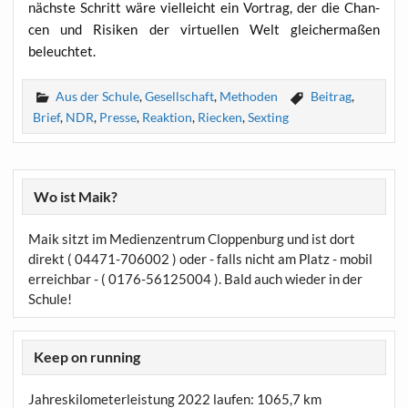
nächs­te Schritt wäre viel­leicht ein Vor­trag, der die Chan­
cen und Risi­ken der vir­tu­el­len Welt glei­cher­ma­ßen
beleuchtet.
Aus der Schule
,
Gesellschaft
,
Methoden
Beitrag
,
Brief
,
NDR
,
Presse
,
Reaktion
,
Riecken
,
Sexting
Wo ist Maik?
Maik sitzt im Medienzentrum Cloppenburg und ist dort
direkt ( 04471-706002 ) oder - falls nicht am Platz - mobil
erreichbar - ( 0176-56125004 ). Bald auch wieder in der
Schule!
Keep on running
Jahreskilometerleistung 2022 laufen:
1065,7 km