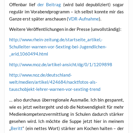
Offen­bar lief
der Bei­trag
(wird bald depu­bli­ziert) sogar
regu­lär im Vor­abend­pro­gramm – ich selbst konn­te mir das
Gan­ze erst spä­ter anschau­en (
VDR-Auf­nah­me
).
Wei­te­re Ver­öf­fent­li­chun­gen in der Pres­se (unvoll­stän­dig):
http://www.rhein-zeitung.de/startseite_artikel,-
Schulleiter-warnen-vor-Sexting-bei-Jugendlichen-
_arid,1060494.html
http://www.moz.de/artikel-ansicht/dg/0/1/1209898
http://www.noz.de/deutschland-
welt/medien/artikel/424684/nacktfotos-als-
tauschobjekt-lehrer-warnen-vor-sexting-trend
… also durch­aus über­re­gio­na­le Aus­ma­ße. Ich bin gespannt,
wie es jetzt wei­ter­geht und ob die Not­wen­dig­keit für mehr
Medi­en­kom­pe­tenz­ver­mitt­lung in Schu­len dadurch stär­ker
gese­hen wird. Ich möch­te die Sup­pe jetzt hier in mei­nem
„
Beritt
“ (ein net­tes Wort) stär­ker am Kochen hal­ten – der