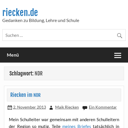
Skip
to
riecken.de
content
Gedanken zu Bildung, Lehre und Schule
Menü
Schlagwort:
NDR
Riecken im
NDR
2. November 2013
Maik Riecken
Ein Kommentar
Mein Schul­lei­ter war gemein­sam mit ande­ren Schul­lei­tern
der Regi­on so mutig, Tei­le
mei­nes Brie­fes
tat­säch­lich in