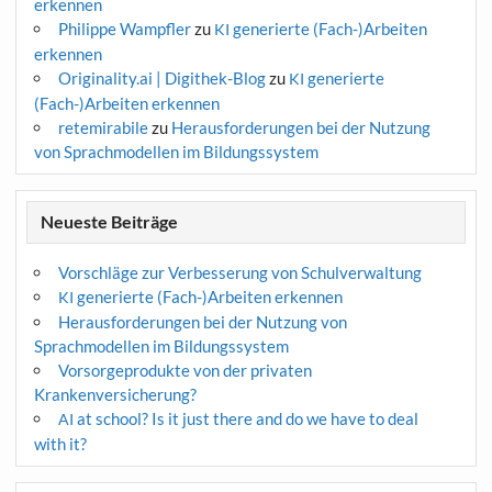
erkennen
Philippe Wampfler
zu
generierte (Fach-)Arbeiten
KI
erkennen
Originality.ai | Digithek-Blog
zu
generierte
KI
(Fach-)Arbeiten erkennen
retemirabile
zu
Herausforderungen bei der Nutzung
von Sprachmodellen im Bildungssystem
Neueste Beiträge
Vorschläge zur Verbesserung von Schulverwaltung
generierte (Fach-)Arbeiten erkennen
KI
Herausforderungen bei der Nutzung von
Sprachmodellen im Bildungssystem
Vorsorgeprodukte von der privaten
Krankenversicherung?
at school? Is it just there and do we have to deal
AI
with it?