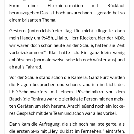
Form einer Eltern­in­for­ma­ti­on mit Rück­lauf
herauszugeben.Das ist hoch anzu­rech­nen – gera­de bei so
einem bri­san­ten Thema.
Ges­tern (unter­richts­frei­er Tag für mich) klin­gel­te dann
mein Han­dy um 9:45h. „Hal­lo, Herr Riecken, hier der
,
NDR
wir wären doch schon heu­te an der Schu­le, hät­ten sie Zeit
vor­bei­zu­kom­men?“ Klar hat­te ich. Ein ganz klein wenig
anhüb­schen (nor­ma­ler­wei­se sehe ich noch wüs­ter aus) und
ab auf’s Fahrrad.
Vor der Schu­le stand schon die Kame­ra. Ganz kurz wur­den
die Fra­gen bespro­chen und schon stand ich im Licht des
LED-Schein­wer­fers mit einem Püschel­mi­kro vor dem
Bauch (die Ton­frau war die zier­lichs­te Per­son mit den meis­
ten Gerä­ten um sich her­um). Anschlie­ßend noch ein locke­
res Gespräch mit dem Team und schon war alles vorbei.
Dann kam die Auf­re­gung, die sich noch mal stei­ger­te, als
die ers­ten
mit „Hey, du bist im Fern­se­hen!“ ein­tra­fen.
SMS