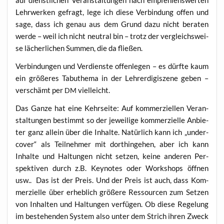
auf dienst­li­chen Ver­an­stal­tun­gen nach emp­feh­lens­wer­ten
Lehr­wer­ken gefragt, lege ich die­se Ver­bin­dung offen und
sage, dass ich genau aus dem Grund dazu nicht bera­ten
wer­de – weil ich nicht neu­tral bin – trotz der ver­gleichs­wei­
se lächer­li­chen Sum­men, die da fließen.
Ver­bin­dun­gen und Ver­diens­te offen­le­gen – es dürf­te kaum
ein grö­ße­res Tabu­the­ma in der Leh­rer­di­gi­sze­ne geben –
ver­schämt per
vielleicht.
DM
Das Gan­ze hat eine Kehr­sei­te: Auf kom­mer­zi­el­len Ver­an­
stal­tun­gen bestimmt so der jewei­li­ge kom­mer­zi­el­le Anbie­
ter ganz allein über die Inhal­te. Natür­lich kann ich „under­
co­ver“ als Teil­neh­mer mit dort­hin­ge­hen, aber ich kann
Inhal­te und Hal­tun­gen nicht set­zen, kei­ne ande­ren Per­
spek­ti­ven durch z.B. Key­notes oder Work­shops öff­nen
usw.. Das ist der Preis. Und der Preis ist auch, dass Kom­
mer­zi­el­le über erheb­lich grö­ße­re Res­sour­cen zum Set­zen
von Inhal­ten und Hal­tun­gen ver­fü­gen. Ob die­se Rege­lung
im bestehen­den Sys­tem also unter dem Strich ihren Zweck