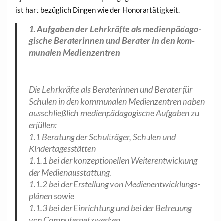
ist hart bezüg­lich Din­gen wie der Honorartätigkeit.
1. Auf­ga­ben der Lehr­kräf­te als medi­en­päd­ago­
gi­sche Bera­te­rin­nen und Bera­ter in den kom­
mu­na­len Medienzentren
Die Lehr­kräf­te als Bera­te­rin­nen und Bera­ter für
Schu­len in den kom­mu­na­len Medi­en­zen­tren haben
aus­schließ­lich medi­en­päd­ago­gi­sche Auf­ga­ben zu
erfüllen:
1.1 Bera­tung der Schul­trä­ger, Schu­len und
Kindertagesstätten
1.1.1 bei der kon­zep­tio­nel­len Wei­ter­ent­wick­lung
der Medienausstattung,
1.1.2 bei der Erstel­lung von Medi­en­ent­wick­lungs­
plä­nen sowie
1.1.3 bei der Ein­rich­tung und bei der Betreu­ung
von Computernetzwerken.