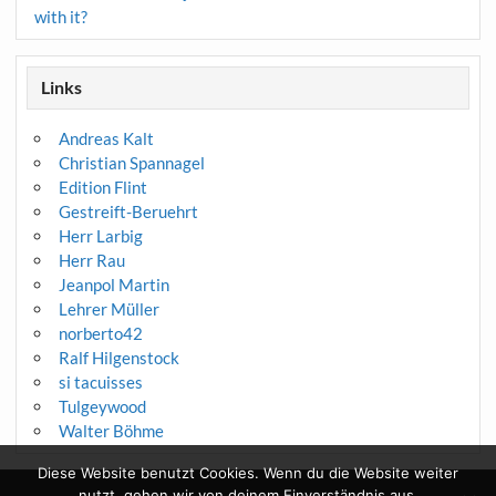
with it?
Links
Andreas Kalt
Christian Spannagel
Edition Flint
Gestreift-Beruehrt
Herr Larbig
Herr Rau
Jeanpol Martin
Lehrer Müller
norberto42
Ralf Hilgenstock
si tacuisses
Tulgeywood
Walter Böhme
Diese Website benutzt Cookies. Wenn du die Website weiter
nutzt, gehen wir von deinem Einverständnis aus.