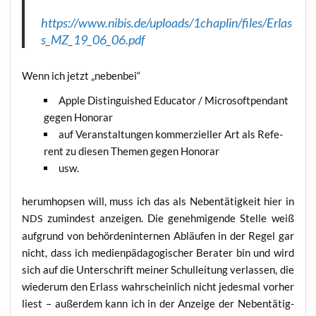
https://www.nibis.de/uploads/1chaplin/files/Erlas
s_MZ_19_06_06.pdf
Wenn ich jetzt „neben­bei“
Apple Distin­gu­is­hed Edu­ca­tor / Micro­soft­pen­dant
gegen Honorar
auf Ver­an­stal­tun­gen kom­mer­zi­el­ler Art als Refe­
rent zu die­sen The­men gegen Honorar
usw.
her­um­hop­sen will, muss ich das als Neben­tä­tig­keit hier in
zumin­dest anzei­gen. Die geneh­mi­gen­de Stel­le weiß
NDS
auf­grund von behör­den­in­ter­nen Abläu­fen in der Regel gar
nicht, dass ich medi­en­päd­ago­gi­scher Bera­ter bin und wird
sich auf die Unter­schrift mei­ner Schul­lei­tung ver­las­sen, die
wie­der­um den Erlass wahr­schein­lich nicht jedes­mal vor­her
liest – außer­dem kann ich in der Anzei­ge der Neben­tä­tig­