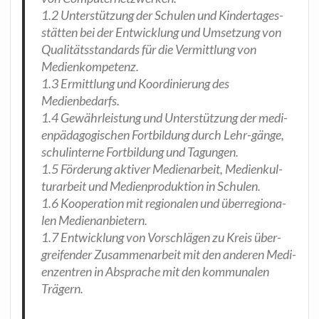
1.2 Unter­stüt­zung der Schu­len und Kin­der­ta­ges­
stät­ten bei der Ent­wick­lung und Umset­zung von
Qua­li­täts­stan­dards für die Ver­mitt­lung von
Medienkompetenz.
1.3 Ermitt­lung und Koor­di­nie­rung des
Medienbedarfs.
1.4 Gewähr­leis­tung und Unter­stüt­zung der medi­
en­päd­ago­gi­schen Fort­bil­dung durch Lehr-gän­ge,
schul­in­ter­ne Fort­bil­dung und Tagungen.
1.5 För­de­rung akti­ver Medi­en­ar­beit, Medi­en­kul­
tur­ar­beit und Medi­en­pro­duk­ti­on in Schulen.
1.6 Koope­ra­ti­on mit regio­na­len und über­re­gio­na­
len Medienanbietern.
1.7 Ent­wick­lung von Vor­schlä­gen zu Kreis über­
grei­fen­der Zusam­men­ar­beit mit den ande­ren Medi­
en­zen­tren in Abspra­che mit den kom­mu­na­len
Trägern.