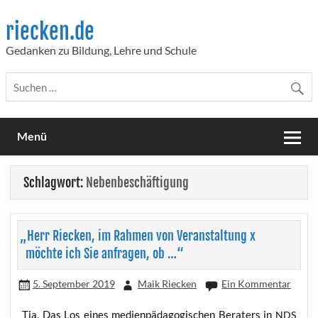
Skip
to
riecken.de
content
Gedanken zu Bildung, Lehre und Schule
Menü
Schlagwort:
Nebenbeschäftigung
„
Herr Riecken, im Rahmen von Veranstaltung x
möchte ich Sie anfragen, ob …“
5. September 2019
Maik Riecken
Ein Kommentar
Tja. Das Los eines medi­en­päd­ago­gi­schen Bera­ters in
NDS