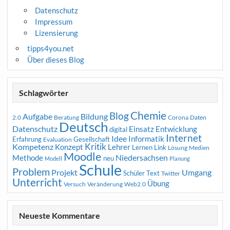
Datenschutz
Impressum
Lizensierung
tipps4you.net
Über dieses Blog
Schlagwörter
Chemie
Blog
Aufgabe
Bildung
2.0
Beratung
Corona
Daten
Deutsch
Datenschutz
Entwicklung
Einsatz
digital
Internet
Idee
Informatik
Erfahrung
Gesellschaft
Evaluation
Kritik
Kompetenz
Konzept
Lehrer
Lernen
Link
Medien
Lösung
Moodle
Niedersachsen
Methode
neu
Modell
Planung
Schule
Problem
Projekt
Umgang
Schüler
Text
Twitter
Unterricht
Übung
Versuch
Web2.0
Veränderung
Neueste Kommentare