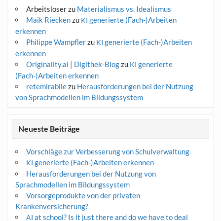
Arbeitsloser
zu
Materialismus vs. Idealismus
Maik Riecken
zu
generierte (Fach-)Arbeiten
KI
erkennen
Philippe Wampfler
zu
generierte (Fach-)Arbeiten
KI
erkennen
Originality.ai | Digithek-Blog
zu
generierte
KI
(Fach-)Arbeiten erkennen
retemirabile
zu
Herausforderungen bei der Nutzung
von Sprachmodellen im Bildungssystem
Neueste Beiträge
Vorschläge zur Verbesserung von Schulverwaltung
generierte (Fach-)Arbeiten erkennen
KI
Herausforderungen bei der Nutzung von
Sprachmodellen im Bildungssystem
Vorsorgeprodukte von der privaten
Krankenversicherung?
at school? Is it just there and do we have to deal
AI