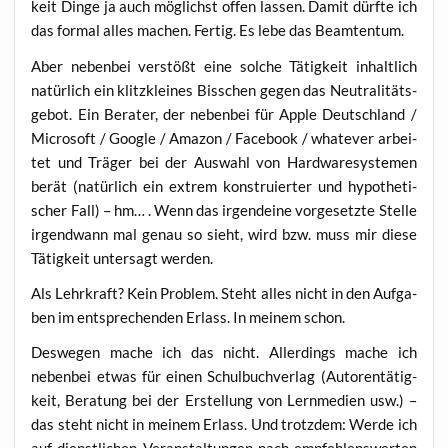
keit Din­ge ja auch mög­lichst offen las­sen. Damit dürf­te ich
das for­mal alles machen. Fer­tig. Es lebe das Beamtentum.
Aber neben­bei ver­stößt eine sol­che Tätig­keit inhalt­lich
natür­lich ein klitz­klei­nes Biss­chen gegen das Neu­tra­li­täts­
ge­bot. Ein Bera­ter, der neben­bei für Apple Deutsch­land /
Micro­soft / Goog­le / Ama­zon / Face­book / wha­te­ver arbei­
tet und Trä­ger bei der Aus­wahl von Hard­ware­sys­te­men
berät (natür­lich ein extrem kon­stru­ier­ter und hypo­the­ti­
scher Fall) – hm… . Wenn das irgend­ei­ne vor­ge­setz­te Stel­le
irgend­wann mal genau so sieht, wird bzw. muss mir die­se
Tätig­keit unter­sagt werden.
Als Lehr­kraft? Kein Pro­blem. Steht alles nicht in den Auf­ga­
ben im ent­spre­chen­den Erlass. In mei­nem schon.
Des­we­gen mache ich das nicht. Aller­dings mache ich
neben­bei etwas für einen Schul­buch­ver­lag (Autoren­tä­tig­
keit, Bera­tung bei der Erstel­lung von Lern­me­di­en usw.) –
das steht nicht in mei­nem Erlass. Und trotz­dem: Wer­de ich