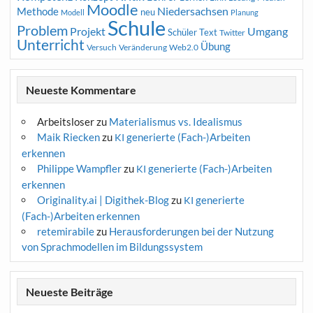
Moodle
Niedersachsen
Methode
neu
Modell
Planung
Schule
Problem
Projekt
Umgang
Schüler
Text
Twitter
Unterricht
Übung
Versuch
Web2.0
Veränderung
Neueste Kommentare
Arbeitsloser
zu
Materialismus vs. Idealismus
Maik Riecken
zu
generierte (Fach-)Arbeiten
KI
erkennen
Philippe Wampfler
zu
generierte (Fach-)Arbeiten
KI
erkennen
Originality.ai | Digithek-Blog
zu
generierte
KI
(Fach-)Arbeiten erkennen
retemirabile
zu
Herausforderungen bei der Nutzung
von Sprachmodellen im Bildungssystem
Neueste Beiträge