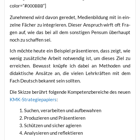
color=“#
“]
000BBB
Zuneh­mend wird davon gere­det, Medi­en­bil­dung mit in ein­
zel­ne Fächer zu inte­grie­ren. Die­ser Anspruch wirft oft Fra­
gen auf, wie das bei all dem sons­ti­gen Pen­sum über­haupt
noch zu schaf­fen sei.
Ich möch­te heu­te ein Bei­spiel prä­sen­tie­ren, dass zeigt, wie
wenig zusätz­li­che Arbeit not­wen­dig ist, um die­ses Ziel zu
errei­chen. Bewusst knüp­fe ich dabei an Metho­den und
didak­ti­sche Ansät­ze an, die vie­len Lehr­kräf­ten mit dem
Fach Deutsch bekannt sein sollten.
Die Skiz­ze berührt fol­gen­de Kom­pe­tenz­be­rei­che des neu­en
KMK-Stra­te­gie­pa­piers
:
Suchen, ver­ar­bei­ten und aufbewahren
Pro­du­zie­ren und Präsentieren
Schüt­zen und sicher agieren
Ana­ly­sie­ren und reflektieren