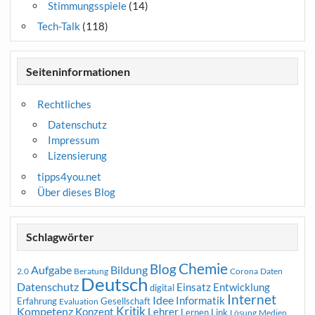
Stimmungsspiele
(14)
Tech-Talk
(118)
Seiteninformationen
Rechtliches
Datenschutz
Impressum
Lizensierung
tipps4you.net
Über dieses Blog
Schlagwörter
Chemie
Blog
Aufgabe
Bildung
2.0
Beratung
Corona
Daten
Deutsch
Datenschutz
Entwicklung
Einsatz
digital
Internet
Idee
Informatik
Erfahrung
Gesellschaft
Evaluation
Kritik
Kompetenz
Konzept
Lehrer
Lernen
Link
Medien
Lösung