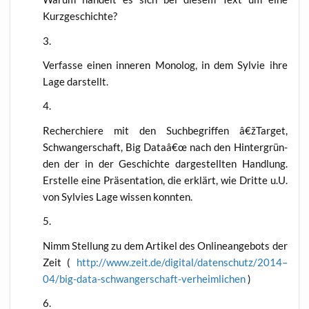
Kurzgeschichte?
Ver­fas­se einen inne­ren Mono­log, in dem Syl­vie ihre
Lage darstellt.
Recher­chie­re mit den Such­be­grif­fen â€žTarget,
Schwan­ger­schaft, Big Dataâ€œ nach den Hin­ter­grün­
den der in der Geschich­te dar­ge­stell­ten Hand­lung.
Erstel­le eine Prä­sen­ta­ti­on, die erklärt, wie Drit­te u.U.
von Syl­vies Lage wis­sen konnten.
Nimm Stel­lung zu dem Arti­kel des Online­an­ge­bots der
Zeit (
http://www.zeit.de/digital/datenschutz/2014–
04/big-data-schwangerschaft-verheimlichen
)