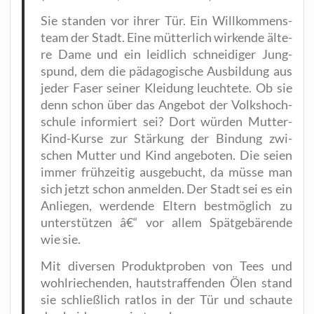
Sie stan­den vor ihrer Tür. Ein Will­kom­mens­
team der Stadt. Eine müt­ter­lich wir­ken­de älte­
re Dame und ein leid­lich schnei­di­ger Jung­
spund, dem die päd­ago­gi­sche Aus­bil­dung aus
jeder Faser sei­ner Klei­dung leuch­te­te. Ob sie
denn schon über das Ange­bot der Volks­hoch­
schu­le infor­miert sei? Dort wür­den Mut­ter-
Kind-Kur­se zur Stär­kung der Bin­dung zwi­
schen Mut­ter und Kind ange­bo­ten. Die sei­en
immer früh­zei­tig aus­ge­bucht, da müs­se man
sich jetzt schon anmel­den. Der Stadt sei es ein
Anlie­gen, wer­den­de Eltern best­mög­lich zu
unter­stüt­zen â€“ vor allem Spät­ge­bä­ren­de
wie sie.
Mit diver­sen Pro­dukt­pro­ben von Tees und
wohl­rie­chen­den, haut­straf­fen­den Ölen stand
sie schließ­lich rat­los in der Tür und schau­te