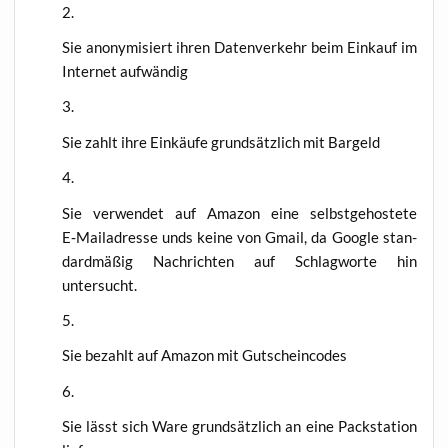
Sie anony­mi­siert ihren Daten­ver­kehr beim Ein­kauf im
Inter­net aufwändig
Sie zahlt ihre Ein­käu­fe grund­sätz­lich mit Bargeld
Sie ver­wen­det auf Ama­zon eine selbst­ge­hos­te­te
E‑Mailadresse unds kei­ne von Gmail, da Goog­le stan­
dard­mä­ßig Nach­rich­ten auf Schlag­wor­te hin
untersucht.
Sie bezahlt auf Ama­zon mit Gutscheincodes
Sie lässt sich Ware grund­sätz­lich an eine Pack­sta­ti­on