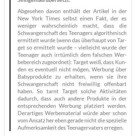
Abge­se­hen davon ent­hält der Arti­kel in der
New York Times selbst einen Fakt, der es
weni­ger wahr­schein­lich macht, dass die
Schwan­ger­schaft des Teen­agers algo­rith­misch
ermit­telt wur­de (wenn das über­haupt von Tar­
get so ermit­telt wur­de – viel­leicht wur­de der
Teen­ager auch irr­tüm­lich dem fal­schen Wer­
be­be­reich zuge­ord­net): Tar­get weiß, dass Kun­
den es even­tu­ell nicht mögen, Wer­bung über
Baby­pro­duk­te zu erhal­ten, wenn sie ihre
Schwan­ger­schaft nicht frei­wil­lig offen­bart
haben. So tarnt Tar­get sol­che Akti­vi­tä­ten
dadurch, dass auch ande­re Pro­duk­te in der
ent­spre­chen­den Wer­bung plat­ziert wer­den.
Der­ar­ti­ges Wer­be­ma­te­ri­al wür­de aber schon
vom Ansatz her eben gera­de nicht die spe­zi­el­le
Auf­merk­sam­keit des Teen­ager­va­ters erregen.