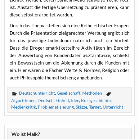
ist. Anstatt die fer­ti­ge Über­set­zung zu prä­sen­tie­ren, kann
die­se selbst erar­bei­tet werden.
Durch das The­ma stel­len sich eine Rei­he ethi­scher Fra­gen.
Durch die Prä­sen­ta­ti­on ziel­ge­rech­ter Wer­bung ergibt sich
für das jewei­li­ge Indi­vi­du­um natür­lich auch ein Vor­teil.
Dass die Dro­ge­rie­markt­ket­teih­re Akti­vi­tä­ten im Bereich
der Aus­wer­tung von Kun­den­da­ten â€žtarntâ€œ, schließt
ein Bewusst­sein um die Ableh­nung durch die Kun­den mit
ein. Hier wären die Fächer Wer­te
&
Nor­men, Reli­gi­on oder
auch Phi­lo­so­phie the­ma­tisch eng angebunden.
Deutschunterricht
,
Gesellschaft
,
Methoden
Algorithmen
,
Deutsch
,
Einheit
,
Idee
,
Kurzgeschichte
,
Medienkritik
,
Problematisierung
,
Skizze
,
Target
,
Unterricht
Wo ist Maik?