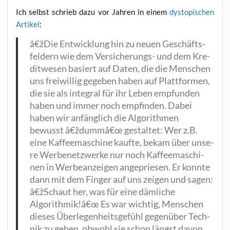
Ich selbst schrieb dazu vor Jah­ren in einem
dys­to­pi­schen
Arti­kel
:
â€žDie Ent­wick­lung hin zu neu­en Geschäfts­
fel­dern wie dem Ver­si­che­rungs- und dem Kre­
dit­we­sen basiert auf Daten, die die Men­schen
uns frei­wil­lig gege­ben haben auf Platt­for­men,
die sie als inte­gral für ihr Leben emp­fun­den
haben und immer noch emp­fin­den. Dabei
haben wir anfäng­lich die Algo­rith­men
bewusst â€ždummâ€œ gestal­tet: Wer z.B.
eine Kaf­fee­ma­schi­ne kauf­te, bekam über unse­
re Wer­be­netz­wer­ke nur noch Kaf­fee­ma­schi­
nen in Wer­be­an­zei­gen ange­prie­sen. Er konn­te
dann mit dem Fin­ger auf uns zei­gen und sagen:
â€žSchaut her, was für eine däm­li­che
Algorithmik!â€œ Es war wich­tig, Men­schen
die­ses Über­le­gen­heits­ge­fühl gegen­über Tech­
nik zu geben, obwohl sie schon längst davon