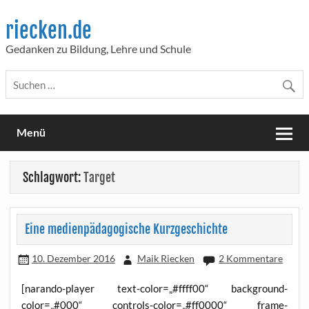
Skip
to
riecken.de
content
Gedanken zu Bildung, Lehre und Schule
Menü
Schlagwort:
Target
Eine medienpädagogische Kurzgeschichte
10. Dezember 2016
Maik Riecken
2 Kommentare
[naran­do-play­er text-color=„#ffff00“ background-
color=„#000“ controls-color=„#ff0000“ frame-