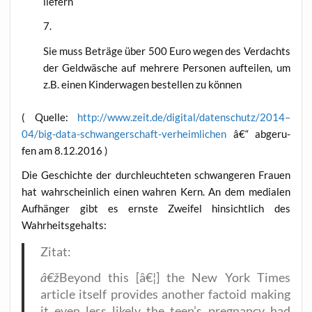
liefern
Sie muss Beträ­ge über 500 Euro wegen des Ver­dachts
der Geld­wä­sche auf meh­re­re Per­so­nen auf­tei­len, um
z.B. einen Kin­der­wa­gen bestel­len zu können
( Quel­le:
http://www.zeit.de/digital/datenschutz/2014–
04/big-data-schwangerschaft-verheimlichen
â€“ abge­ru­
fen am 8.12.2016 )
Die Geschich­te der durch­leuch­te­ten schwan­ge­ren Frau­en
hat wahr­schein­lich einen wah­ren Kern. An dem media­len
Auf­hän­ger gibt es erns­te Zwei­fel hin­sicht­lich des
Wahrheitsgehalts:
Zitat:
â€ž
Bey­ond this [â€¦] the New York Times
artic­le its­elf pro­vi­des ano­ther fac­to­id making
it even less likely the teen’s pregnan­cy had