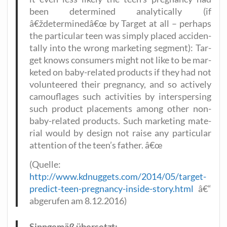
been deter­mi­ned ana­ly­ti­cal­ly (if
â€ždeterminedâ€œ by Tar­get at all – per­haps
the par­ti­cu­lar teen was sim­ply pla­ced acci­den­
tal­ly into the wrong mar­ke­ting seg­ment): Tar­
get knows con­su­mers might not like to be mar­
ke­ted on baby-rela­ted pro­ducts if they had not
vol­un­tee­red their pregnan­cy, and so actively
camou­fla­ges such acti­vi­ties by inters­per­sing
such pro­duct pla­ce­ments among other non-
baby-rela­ted pro­ducts. Such mar­ke­ting mate­
ri­al would by design not rai­se any par­ti­cu­lar
atten­ti­on of the teen’s father. â€œ
(Quel­le:
http://www.kdnuggets.com/2014/05/target-
predict-teen-pregnancy-inside-story.html
â€“
abge­ru­fen am 8.12.2016)
Sinn­ge­mäß übersetzt: