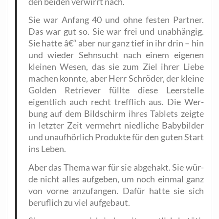
den bei­den ver­wirrt nach.
Sie war Anfang 40 und ohne fes­ten Part­ner.
Das war gut so. Sie war frei und unab­hän­gig.
Sie hat­te â€“ aber nur ganz tief in ihr drin – hin
und wie­der Sehn­sucht nach einem eige­nen
klei­nen Wesen, das sie zum Ziel ihrer Lie­be
machen konn­te, aber Herr Schrö­der, der klei­ne
Gol­den Retrie­ver füll­te die­se Leer­stel­le
eigent­lich auch recht treff­lich aus. Die Wer­
bung auf dem Bild­schirm ihres Tablets zeig­te
in letz­ter Zeit ver­mehrt nied­li­che Baby­bil­der
und unauf­hör­lich Pro­duk­te für den guten Start
ins Leben.
Aber das The­ma war für sie abge­hakt. Sie wür­
de nicht alles auf­ge­ben, um noch ein­mal ganz
von vor­ne anzu­fan­gen. Dafür hat­te sie sich
beruf­lich zu viel aufgebaut.