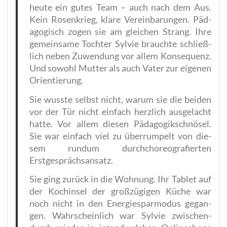
heu­te ein gutes Team – auch nach dem Aus.
Kein Rosen­krieg, kla­re Ver­ein­ba­run­gen. Päd­
ago­gisch zogen sie am glei­chen Strang. Ihre
gemein­sa­me Toch­ter Syl­vie brauch­te schließ­
lich neben Zuwen­dung vor allem Kon­se­quenz.
Und sowohl Mut­ter als auch Vater zur eige­nen
Orientierung.
Sie wuss­te selbst nicht, war­um sie die bei­den
vor der Tür nicht ein­fach herz­lich aus­ge­lacht
hat­te. Vor allem die­sen Päd­ago­gik­schnö­sel.
Sie war ein­fach viel zu über­rum­pelt von die­
sem rund­um durch­cho­reo­gra­fier­ten
Erstgesprächsansatz.
Sie ging zurück in die Woh­nung. Ihr Tablet auf
der Koch­in­sel der groß­zü­gi­gen Küche war
noch nicht in den Ener­gie­spar­mo­dus gegan­
gen. Wahr­schein­lich war Syl­vie zwi­schen­