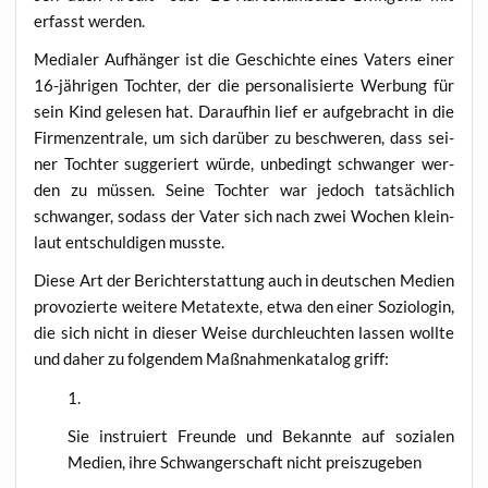
erfasst werden.
Media­ler Auf­hän­ger ist die Geschich­te eines Vaters einer
16-jäh­ri­gen Toch­ter, der die per­so­na­li­sier­te Wer­bung für
sein Kind gele­sen hat. Dar­auf­hin lief er auf­ge­bracht in die
Fir­men­zen­tra­le, um sich dar­über zu beschwe­ren, dass sei­
ner Toch­ter sug­ge­riert wür­de, unbe­dingt schwan­ger wer­
den zu müs­sen. Sei­ne Toch­ter war jedoch tat­säch­lich
schwan­ger, sodass der Vater sich nach zwei Wochen klein­
laut ent­schul­di­gen musste.
Die­se Art der Bericht­erstat­tung auch in deut­schen Medi­en
pro­vo­zier­te wei­te­re Meta­tex­te, etwa den einer Sozio­lo­gin,
die sich nicht in die­ser Wei­se durch­leuch­ten las­sen woll­te
und daher zu fol­gen­dem Maß­nah­men­ka­ta­log griff:
Sie instru­iert Freun­de und Bekann­te auf sozia­len
Medi­en, ihre Schwan­ger­schaft nicht preiszugeben