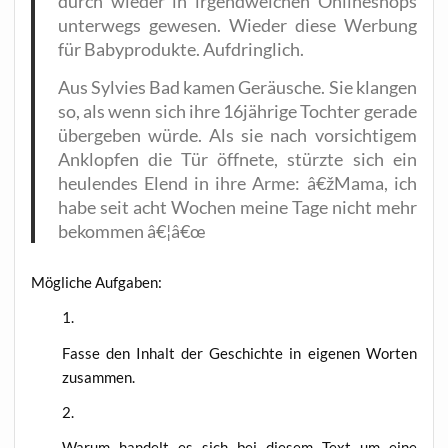
durch wie­der in irgend­wel­chen Online­shops
unter­wegs gewe­sen. Wie­der die­se Wer­bung
für Baby­pro­duk­te. Aufdringlich.
Aus Syl­vies Bad kamen Geräu­sche. Sie klan­gen
so, als wenn sich ihre 16jährige Toch­ter gera­de
über­ge­ben wür­de. Als sie nach vor­sich­ti­gem
Anklop­fen die Tür öff­ne­te, stürz­te sich ein
heu­len­des Elend in ihre Arme: â€žMama, ich
habe seit acht Wochen mei­ne Tage nicht mehr
bekom­men â€¦â€œ
Mög­li­che Aufgaben:
Fas­se den Inhalt der Geschich­te in eige­nen Wor­ten
zusammen.
War­um han­delt es sich bei die­sem Text um eine