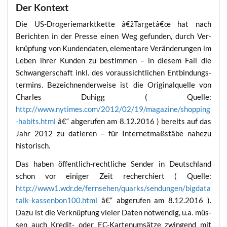
Der Kontext
Die US-Dro­ge­rie­markt­ket­te â€žTargetâ€œ hat nach
Berich­ten in der Pres­se einen Weg gefun­den, durch Ver­
knüp­fung von Kun­den­da­ten, ele­men­ta­re Ver­än­de­run­gen im
Leben ihrer Kun­den zu bestim­men – in die­sem Fall die
Schwan­ger­schaft inkl. des vor­aus­sicht­li­chen Ent­bin­dungs­
ter­mins. Bezeich­nen­der­wei­se ist die Ori­gi­nal­quel­le von
Charles Duhigg ( Quel­le:
http://www.nytimes.com/2012/02/19/magazine/shopping
-habits.html
â€“ abge­ru­fen am 8.12.2016 ) bereits auf das
Jahr 2012 zu datie­ren – für Inter­net­maß­stä­be nahe­zu
historisch.
Das haben öffent­lich-recht­li­che Sen­der in Deutsch­land
schon vor eini­ger Zeit recher­chiert ( Quel­le:
http://www1.wdr.de/fernsehen/quarks/sendungen/bigdata
talk-kassenbon100.html
â€“ abge­ru­fen am 8.12.2016 ).
Dazu ist die Ver­knüp­fung vie­ler Daten not­wen­dig, u.a. müs­
sen auch Kre­dit- oder EC-Kar­ten­um­sät­ze zwin­gend mit