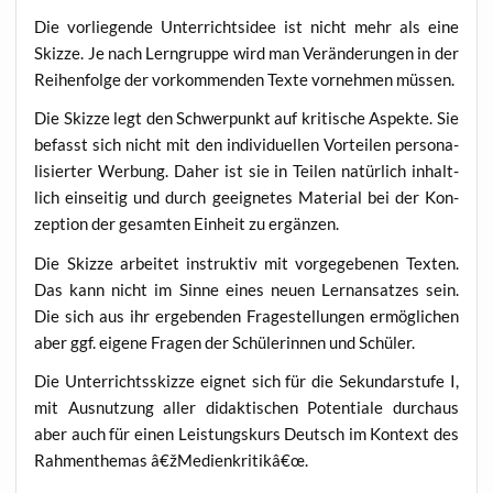
Die vor­lie­gen­de Unter­richts­idee ist nicht mehr als eine
Skiz­ze. Je nach Lern­grup­pe wird man Ver­än­de­run­gen in der
Rei­hen­fol­ge der vor­kom­men­den Tex­te vor­neh­men müssen.
Die Skiz­ze legt den Schwer­punkt auf kri­ti­sche Aspek­te. Sie
befasst sich nicht mit den indi­vi­du­el­len Vor­tei­len per­so­na­
li­sier­ter Wer­bung. Daher ist sie in Tei­len natür­lich inhalt­
lich ein­sei­tig und durch geeig­ne­tes Mate­ri­al bei der Kon­
zep­ti­on der gesam­ten Ein­heit zu ergänzen.
Die Skiz­ze arbei­tet instruk­tiv mit vor­ge­ge­be­nen Tex­ten.
Das kann nicht im Sin­ne eines neu­en Lern­an­sat­zes sein.
Die sich aus ihr erge­ben­den Fra­ge­stel­lun­gen ermög­li­chen
aber ggf. eige­ne Fra­gen der Schü­le­rin­nen und Schüler.
Die Unter­richts­skiz­ze eig­net sich für die Sekun­dar­stu­fe I,
mit Aus­nut­zung aller didak­ti­schen Poten­tia­le durch­aus
aber auch für einen Leis­tungs­kurs Deutsch im Kon­text des
Rah­men­the­mas â€žMedienkritikâ€œ.