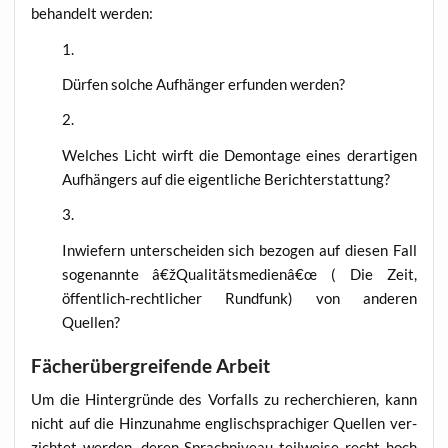
behan­delt werden:
Dür­fen sol­che Auf­hän­ger erfun­den werden?
Wel­ches Licht wirft die Demon­ta­ge eines der­ar­ti­gen
Auf­hän­gers auf die eigent­li­che Berichterstattung?
Inwie­fern unter­schei­den sich bezo­gen auf die­sen Fall
soge­nann­te â€žQualitätsmedienâ€œ ( Die Zeit,
öffent­lich-recht­li­cher Rund­funk) von ande­ren
Quellen?
Fächerübergreifende Arbeit
Um die Hin­ter­grün­de des Vor­falls zu recher­chie­ren, kann
nicht auf die Hin­zu­nah­me eng­lisch­spra­chi­ger Quel­len ver­
zich­tet wer­den, deren Sprach­ni­veau teil­wei­se recht hoch