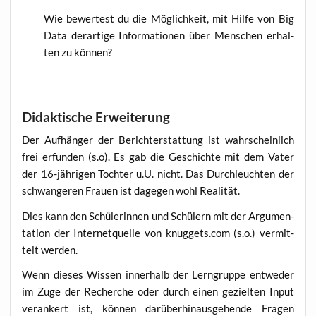
Wie bewer­test du die Mög­lich­keit, mit Hil­fe von Big
Data der­ar­ti­ge Infor­ma­tio­nen über Men­schen erhal­
ten zu können?
Didaktische Erweiterung
Der Auf­hän­ger der Bericht­erstat­tung ist wahr­schein­lich
frei erfun­den (s.o). Es gab die Geschich­te mit dem Vater
der 16-jäh­ri­gen Toch­ter u.U. nicht. Das Durch­leuch­ten der
schwan­ge­ren Frau­en ist dage­gen wohl Realität.
Dies kann den Schü­le­rin­nen und Schü­lern mit der Argu­men­
ta­ti­on der Inter­net­quel­le von knuggets.com (s.o.) ver­mit­
telt werden.
Wenn die­ses Wis­sen inner­halb der Lern­grup­pe ent­we­der
im Zuge der Recher­che oder durch einen geziel­ten Input
ver­an­kert ist, kön­nen dar­über­hin­aus­ge­hen­de Fra­gen