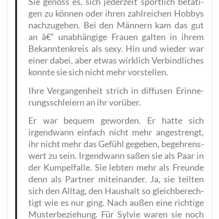
Sie genoss es, sich jeder­zeit sport­lich betä­ti­
gen zu kön­nen oder ihren zahl­rei­chen Hob­bys
nach­zu­ge­hen. Bei den Män­nern kam das gut
an â€“ unab­hän­gi­ge Frau­en gal­ten in ihrem
Bekann­ten­kreis als sexy. Hin und wie­der war
einer dabei, aber etwas wirk­lich Ver­bind­li­ches
konn­te sie sich nicht mehr vorstellen.
Ihre Ver­gan­gen­heit strich in dif­fu­sen Erin­ne­
rungs­schlei­ern an ihr vorüber.
Er war bequem gewor­den. Er hat­te sich
irgend­wann ein­fach nicht mehr ange­strengt,
ihr nicht mehr das Gefühl gege­ben, begeh­rens­
wert zu sein. Irgend­wann saßen sie als Paar in
der Kum­pel­fal­le. Sie leb­ten mehr als Freun­de
denn als Part­ner mit­ein­an­der. Ja, sie teil­ten
sich den All­tag, den Haus­halt so gleich­be­rech­
tigt wie es nur ging. Nach außen eine rich­ti­ge
Mus­ter­be­zie­hung. Für Syl­vie waren sie noch