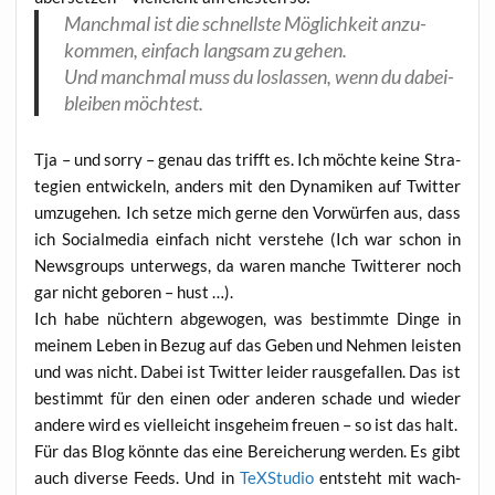
Manch­mal ist die schnells­te Mög­lich­keit anzu­
kom­men, ein­fach lang­sam zu gehen.
Und manch­mal muss du los­las­sen, wenn du dabei­
blei­ben möchtest.
Tja – und sor­ry – genau das trifft es. Ich möch­te kei­ne Stra­
te­gien ent­wi­ckeln, anders mit den Dyna­mi­ken auf Twit­ter
umzu­ge­hen. Ich set­ze mich ger­ne den Vor­wür­fen aus, dass
ich Social­me­dia ein­fach nicht ver­ste­he (Ich war schon in
News­groups unter­wegs, da waren man­che Twit­te­rer noch
gar nicht gebo­ren – hust …).
Ich habe nüch­tern abge­wo­gen, was bestimm­te Din­ge in
mei­nem Leben in Bezug auf das Geben und Neh­men leis­ten
und was nicht. Dabei ist Twit­ter lei­der raus­ge­fal­len. Das ist
bestimmt für den einen oder ande­ren scha­de und wie­der
ande­re wird es viel­leicht ins­ge­heim freu­en – so ist das halt.
Für das Blog könn­te das eine Berei­che­rung wer­den. Es gibt
auch diver­se Feeds. Und in
TeX­Stu­dio
ent­steht mit wach­