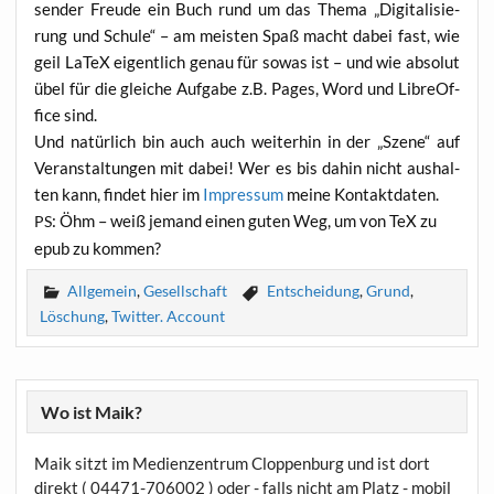
sen­der Freu­de ein Buch rund um das The­ma „Digi­ta­li­sie­
rung und Schu­le“ – am meis­ten Spaß macht dabei fast, wie
geil LaTeX eigent­lich genau für sowas ist – und wie abso­lut
übel für die glei­che Auf­ga­be z.B. Pages, Word und Libre­Of­
fice sind.
Und natür­lich bin auch auch wei­ter­hin in der „Sze­ne“ auf
Ver­an­stal­tun­gen mit dabei! Wer es bis dahin nicht aus­hal­
ten kann, fin­det hier im
Impres­sum
mei­ne Kontaktdaten.
: Öhm – weiß jemand einen guten Weg, um von TeX zu
PS
epub zu kommen?
Allgemein
,
Gesellschaft
Entscheidung
,
Grund
,
Löschung
,
Twitter. Account
Wo ist Maik?
Maik sitzt im Medienzentrum Cloppenburg und ist dort
direkt ( 04471-706002 ) oder - falls nicht am Platz - mobil