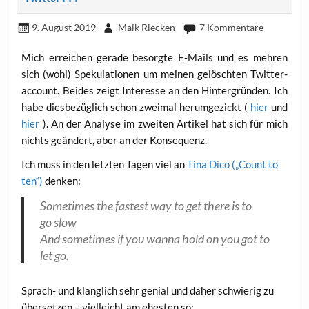
9. August 2019
Maik Riecken
7 Kommentare
Mich errei­chen gera­de besorg­te E‑Mails und es meh­ren
sich (wohl) Spe­ku­la­tio­nen um mei­nen gelösch­ten Twit­ter­
ac­count. Bei­des zeigt Inter­es­se an den Hin­ter­grün­den. Ich
habe dies­be­züg­lich schon zwei­mal her­um­ge­zickt (
hier
und
hier
). An der Ana­ly­se im zwei­ten Arti­kel hat sich für mich
nichts geän­dert, aber an der Konsequenz.
Ich muss in den letz­ten Tagen viel an
Tina Dico („Count to
ten“)
denken:
Some­ti­mes the fas­test way to get the­re is to
go slow
And some­ti­mes if you wan­na hold on you got to
let go.
Sprach- und klang­lich sehr geni­al und daher schwie­rig zu
über­set­zen – viel­leicht am ehes­ten so: