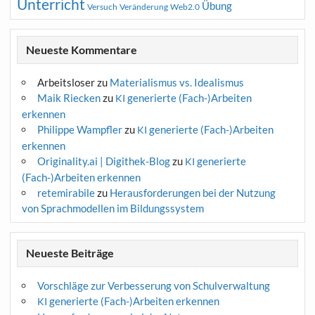
Unterricht
Übung
Versuch
Web2.0
Veränderung
Neueste Kommentare
Arbeitsloser
zu
Materialismus vs. Idealismus
Maik Riecken
zu
generierte (Fach-)Arbeiten
KI
erkennen
Philippe Wampfler
zu
generierte (Fach-)Arbeiten
KI
erkennen
Originality.ai | Digithek-Blog
zu
generierte
KI
(Fach-)Arbeiten erkennen
retemirabile
zu
Herausforderungen bei der Nutzung
von Sprachmodellen im Bildungssystem
Neueste Beiträge
Vorschläge zur Verbesserung von Schulverwaltung
generierte (Fach-)Arbeiten erkennen
KI