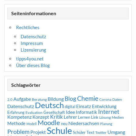
Seiteninformationen
Rechtliches
Datenschutz
Impressum
Lizensierung
tipps4you.net
Über dieses Blog
Schlagwörter
Chemie
Blog
Aufgabe
Bildung
2.0
Beratung
Corona
Daten
Deutsch
Datenschutz
Entwicklung
Einsatz
digital
Internet
Idee
Informatik
Erfahrung
Gesellschaft
Evaluation
Kritik
Kompetenz
Konzept
Lehrer
Lernen
Link
Medien
Lösung
Moodle
Niedersachsen
Methode
neu
Modell
Planung
Schule
Problem
Projekt
Umgang
Schüler
Text
Twitter