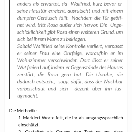
anders als erwar­tet, da Wall­fried, kurz bevor er
sei­ne Haus­tür erreicht, aus­rutscht und mit einem
dump­fen Geräusch fällt. Nach­dem die Tür geöff­
net wird, tritt Rosa außer sich her­vor. Die Unge­
schick­lich­keit gibt Rosa einen wei­te­ren Grund, um
sich bei ihrem Mann zu beklagen.
Sobald Wall­fried sei­ne Kon­trol­le ver­liert, ver­passt
er sei­ner Frau eine Ohr­fei­ge, wor­auf­hin er im
Wohn­zim­mer ver­schwin­det
. Dort lässt er sei­ner
Wut frei­en Lauf, indem er Gegen­stän­de des Hau­ses
zer­stört, die Rosa gern hat. Die Unru­he, die
dadurch ent­steht, sorgt dafür, dass der Nach­bar
vor­bei­schaut und sich dezent
über ihn
lus­
tig macht.
Die Metho­dik:
Mar­kiert Wor­te fett, die ihr als umgangs­sprach­lich
einschätzt.
Gestal­tet als Grup­pe den Text so um, dass