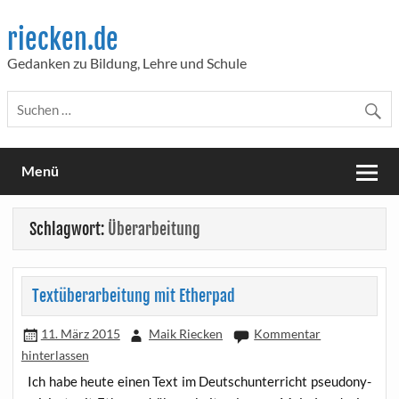
Skip
to
riecken.de
content
Gedanken zu Bildung, Lehre und Schule
Menü
Schlagwort:
Überarbeitung
Textüberarbeitung mit Etherpad
11. März 2015
Maik Riecken
Kommentar
hinterlassen
Ich habe heu­te einen Text im Deutsch­un­ter­richt pseud­ony­