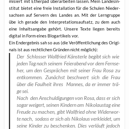
mi­siert mit Ether­pad über­ar­bei­ten las­sen. Mein Lan­des­in­
sti­tut bie­tet eine freie Instal­la­ti­on für die Schu­len Nie­der­
sach­sen auf Ser­vern des Lan­des an. Mit der Lern­grup­pe
übe ich gera­de den Inter­pre­ta­ti­ons­auf­satz, zu dem auch
eine Inhalts­an­ga­be gehört. Unse­re Tex­te lie­gen bereits
digi­tal in Form eines Blog­ar­ti­kels vor.
Ein End­ergeb­nis sah so aus (die Ver­öf­fent­li­chung des Ori­gi­
nals ist aus recht­li­chen Grün­den nicht möglich):
Der Schlos­ser Wall­fried Käns­ter­le begibt sich wie
jeden Tag nach sei­nem Fei­er­abend vor dem Fern­se­
her, um den Gesprä­chen mit sei­ner Frau Rosa zu
ent­kom­men. Zunächst beschwert sich die Frau
über die Faul­heit ihres Man­nes, da er immer trä­
ge sei.
Nach den Anschul­di­gun­gen von Rosa, dass er sich
sogar wei­gert, sei­nen Kin­dern am Niko­laus­tag eine
Freu­de zu machen, gibt Wall­fried ohne Wider­wor­
te nach, sodass er sich als Niko­laus ver­klei­det, um
sei­ne Kin­der zu beschen­ken. Dies ver­läuft jedoch