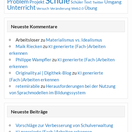
Schule
Problem
Projekt
Umgang
Schüler
Text
Twitter
Unterricht
Übung
Versuch
Web2.0
Veränderung
Neueste Kommentare
Arbeitsloser
zu
Materialismus vs. Idealismus
Maik Riecken
zu
generierte (Fach-)Arbeiten
KI
erkennen
Philippe Wampfler
zu
generierte (Fach-)Arbeiten
KI
erkennen
Originality.ai | Digithek-Blog
zu
generierte
KI
(Fach-)Arbeiten erkennen
retemirabile
zu
Herausforderungen bei der Nutzung
von Sprachmodellen im Bildungssystem
Neueste Beiträge
Vorschläge zur Verbesserung von Schulverwaltung
generierte (Fach-)Arbeiten erkennen
KI