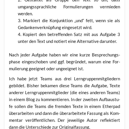
umgangs­sprach­li­che For­mu­lie­run­gen ver­mie­den
werden.
Mar­kiert die Kon­junk­ti­on „und“ fett, wenn sie als
Gedan­ken­ver­knüp­fung ein­ge­setzt wird.
Kopiert den betref­fen­den Satz mit aus Auf­ga­be 3
unter den Text und notiert eine Alter­na­ti­ve darunter.
Nach jeder Auf­ga­be haben wir eine kur­ze Bespre­chungs­
pha­se ein­ge­scho­ben und ggf. begrün­det, war­um eine For­
mu­lie­rung geeig­net oder unge­eig­net ist.
Ich habe jetzt Teams aus drei Lern­grup­pen­mit­glie­dern
gebil­det. Bis­her beka­men die­se Teams die Auf­ga­be, Tex­te
ande­rer Lern­grup­pen­mit­glie­der (die eines ande­ren Teams)
in einem Blog zu kom­men­tie­ren. In der zwei­ten Auf­bau­stu­
fe sol­len die Teams die frem­den Tex­te in einem Ether­pad
über­ar­bei­ten und dann die über­ar­bei­te­te Fas­sung als Kom­
men­tar ver­öf­fent­li­chen. Der jewei­li­ge Autor reflek­tiert
dann die Unter­schie­de zur Originalfassung.