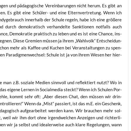
gen und päd­ago­gi­sche Ver­ein­ba­run­gen nicht her­um. Es gibt an
­ten. Es gibt eine Schü­ler- und eine Eltern­ver­tre­tung. Wenn ich
n­dy­ge­brauch inner­halb der Schu­le regeln, habe ich eine grö­ße­re
und durch demo­kra­tisch ver­han­del­te Sank­tio­nen not­falls auch
an­ce, Demo­kra­tie prak­tisch zu leben und es ist eine Chan­ce, ins­
eg­nen. Die­se Gre­mi­en müs­sen ja ihrem „Wahl­volk“ Ent­schei­dun­
 schon mehr als Kaf­fee und Kuchen bei Ver­an­stal­tun­gen zu spen­
gen Para­dig­men­wech­sel: Schu­le ist ja von ihrem Wesen her hier­
 man z.B. sozia­le Medi­en sinn­voll und reflek­tiert nutzt? Wo in
das eige­ne Ler­nen in Social­me­dia steckt? Wenn ich Schu­len Por­
p­feh­le, kommt sehr oft: „Aber die­sen Chat, den müs­sen wir drin­
n­trol­lie­ren!“ Wenn da „Mist“ pas­siert, ist das m.E. ein Geschenk,
ago­gisch auf­ge­ar­bei­tet wer­den kann. Wir brau­chen mehr sol­
 weil wir ihm dort ohne irgend­wel­chen Anzei­gen und rich­ter­li­
 wir ja selbst und idea­ler­wei­se auch kla­re Rege­lun­gen, wann