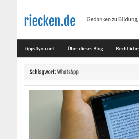
Skip
to
content
riecken.de
Gedanken zu Bildung,
tipps4you.net
Über dieses Blog
Rechtliche
Schlagwort:
WhatsApp