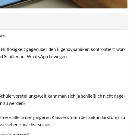
are
Hilf­lo­sig­keit gegen­über den Eigen­dy­na­mi­ken kon­fron­tiert wor­
n und Schü­ler auf Whats­App bewegen.
ü­ler­vor­stel­lungs­welt kann man sich ja schließ­lich nicht dage­
en zu werden)
 vor alle in den jün­ge­ren Klas­sen­stu­fen der Sekun­dar­stu­fe I zu
nis­se sehen zunächst so aus: