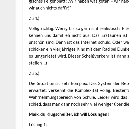
gi­sches Fei­gen­blatt: „Wir haben was getan – wir hab
wir auch nichts dafür!“
Zu 4.)
Völ­lig rich­tig. Wenig bis so gar nicht rea­lis­tisch. 
ken­nen uns damit eh nicht aus. Das Erstau­nen ist
unschön sind. Dann ist das Inter­net schuld. Oder wahl
schi­cken ein vier­jäh­ri­ges Kind mit dem Rad bei Dun­k
es umge­nie­tet wird. Die­ser Scheiß­ver­kehr ist dann 
stellen …)
Zu 5.)
Die Situa­ti­on ist sehr kom­plex. Das Sys­tem der Bete
erwar­tet, ver­kennt die Kom­ple­xi­tät völ­lig. Bes­ten
Wahr­neh­mungs­be­reich von Schu­le. Lei­der wird da
schied, dass man dann noch sehr viel weni­ger über die V
Maik, du Klug­schei­ßer, ich will Lösungen!
Lösung 1: