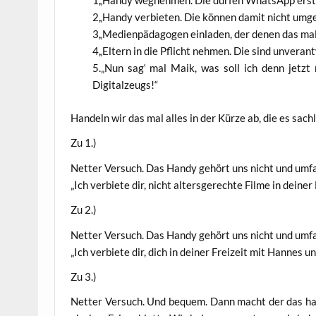
„
Han­dy weg­neh­men. Die dür­fen Whats­App erst
„
Han­dy ver­bie­ten. Die kön­nen damit nicht umg
„
Medi­en­päd­ago­gen ein­la­den, der denen das ma
„
Eltern in die Pflicht neh­men. Die sind unver­ant
„
Nun sag‘ mal Maik, was soll ich denn jetzt m
Digitalzeugs!“
Han­deln wir das mal alles in der Kür­ze ab, die es sach­
Zu 1.)
Net­ter Ver­such. Das Han­dy gehört uns nicht und umfas
„Ich ver­bie­te dir, nicht alters­ge­rech­te Fil­me in dei­ne
Zu 2.)
Net­ter Ver­such. Das Han­dy gehört uns nicht und umfas
„Ich ver­bie­te dir, dich in dei­ner Frei­zeit mit Han­nes
Zu 3.)
Net­ter Ver­such. Und bequem. Dann macht der das hal