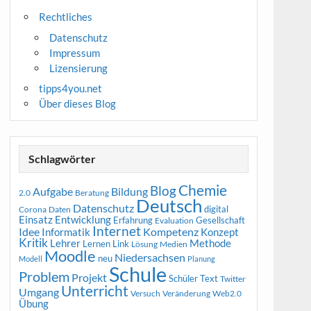
Rechtliches
Datenschutz
Impressum
Lizensierung
tipps4you.net
Über dieses Blog
Schlagwörter
Chemie
Blog
Aufgabe
Bildung
2.0
Beratung
Deutsch
Datenschutz
digital
Corona
Daten
Entwicklung
Einsatz
Erfahrung
Gesellschaft
Evaluation
Internet
Idee
Informatik
Kompetenz
Konzept
Kritik
Methode
Lehrer
Lernen
Link
Medien
Lösung
Moodle
Niedersachsen
neu
Modell
Planung
Schule
Problem
Projekt
Schüler
Text
Twitter
Unterricht
Umgang
Versuch
Web2.0
Veränderung
Übung