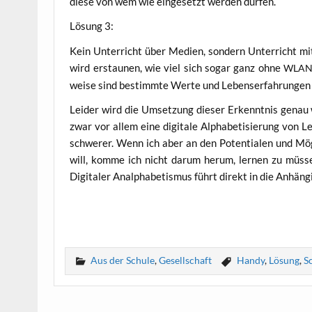
die­se von wem wie ein­ge­setzt wer­den dürfen.
Lösung 3:
Kein Unter­richt über Medi­en, son­dern Unter­richt mit
wird erstau­nen, wie viel sich sogar ganz ohne
WLA
wei­se sind bestimm­te Wer­te und Lebens­er­fah­run­gen 
Lei­der wird die Umset­zung die­ser Erkennt­nis genau 
zwar vor allem eine digi­ta­le Alpha­be­ti­sie­rung von
schwe­rer. Wenn ich aber an den Poten­tia­len und Mög­l
will, kom­me ich nicht dar­um her­um, ler­nen zu müs­
Digi­ta­ler Analpha­be­tis­mus führt direkt in die Anhän
Aus der Schule
,
Gesellschaft
Handy
,
Lösung
,
S