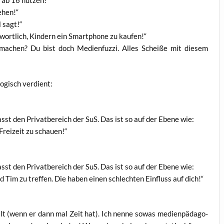
 ab 16 nutzen!“
ehen!“
l sagt!“
­wort­lich, Kin­dern ein Smart­phone zu kaufen!“
achen? Du bist doch Medi­en­fuz­zi. Alles Schei­ße mit die­sem
lo­gisch verdient:
st den Pri­vat­be­reich der SuS. Das ist so auf der Ebe­ne wie:
r Frei­zeit zu schauen!“
st den Pri­vat­be­reich der SuS. Das ist so auf der Ebe­ne wie:
 und Tim zu tref­fen. Die haben einen schlech­ten Ein­fluss auf dich!“
t (wenn er dann mal Zeit hat). Ich nen­ne sowas medi­en­päd­ago­