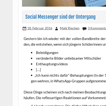
Social Messenger sind der Untergang
18. Februar 2016
Maik Riecken
3 Komment
Ges­tern bin ich wie­der mit der vol­len Band­brei­te der 
den, die ent­ste­hen, wenn sich jün­ge­re Schü­le­rin­ne
Belei­di­gun­gen
ver­än­der­te Bil­der unlieb­sa­mer Mitschüler
Ent­haup­tungs­vi­de­os
[…]
„
Ich kann nichts dafür“-Behauptungen (In der Sch
gen weh­ren, in Whats­App-Grup­pen auf­ge­nom­m
Die­se Din­ge schei­nen sich nach mei­nen Beob­ach­tun­gen
häu­fen. Die reflex­ar­ti­gen Reak­tio­nen auf Vor­komm­