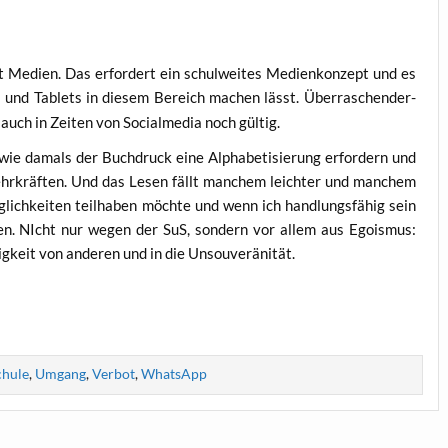
 Medi­en. Das erfor­dert ein schul­wei­tes Medi­en­kon­zept und es
und Tablets in die­sem Bereich machen lässt. Über­ra­schen­der­
N
auch in Zei­ten von Social­me­dia noch gültig.
wie damals der Buch­druck eine Alpha­be­ti­sie­rung erfor­dern und
 Lehr­kräf­ten. Und das Lesen fällt man­chem leich­ter und man­chem
ich­kei­ten teil­ha­ben möch­te und wenn ich hand­lungs­fä­hig sein
sen. NIcht nur wegen der SuS, son­dern vor allem aus Ego­is­mus:
­gig­keit von ande­ren und in die Unsouveränität.
chule
,
Umgang
,
Verbot
,
WhatsApp