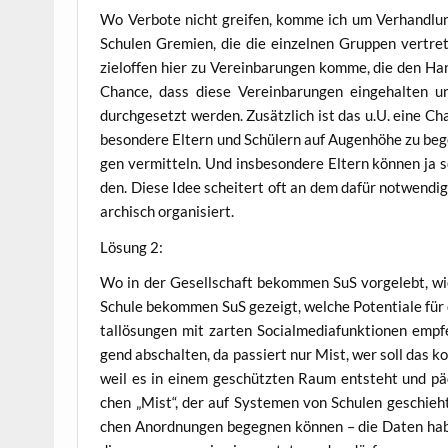
Wo Ver­bo­te nicht grei­fen, kom­me ich um Ver­hand­lun­
Schu­len Gre­mi­en, die die ein­zel­nen Grup­pen ver­tre
ziel­of­fen hier zu Ver­ein­ba­run­gen kom­me, die den Ha
Chan­ce, dass die­se Ver­ein­ba­run­gen ein­ge­hal­ten 
durch­ge­setzt wer­den. Zusätz­lich ist das u.U. eine Ch
be­son­de­re Eltern und Schü­lern auf Augen­hö­he zu beg
gen ver­mit­teln. Und ins­be­son­de­re Eltern kön­nen ja
den. Die­se Idee schei­tert oft an dem dafür not­wen­di­
ar­chisch organisiert.
Lösung 2:
Wo in der Gesell­schaft bekom­men SuS vor­ge­lebt, wie
Schu­le bekom­men SuS gezeigt, wel­che Poten­tia­le für 
tal­lö­sun­gen mit zar­ten Social­me­dia­funk­tio­nen em
gend abschal­ten, da pas­siert nur Mist, wer soll das ko
weil es in einem geschütz­ten Raum ent­steht und päd­
chen „Mist“, der auf Sys­te­men von Schu­len geschieht,
chen Anord­nun­gen begeg­nen kön­nen – die Daten haben