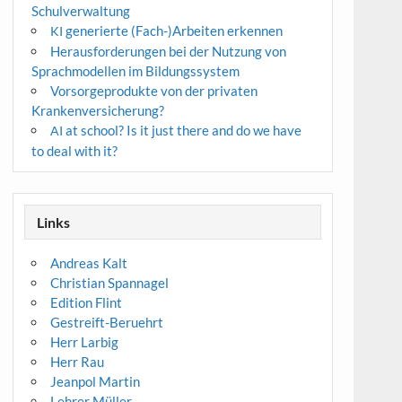
Schulverwaltung
generierte (Fach-)Arbeiten erkennen
KI
Herausforderungen bei der Nutzung von
Sprachmodellen im Bildungssystem
Vorsorgeprodukte von der privaten
Krankenversicherung?
at school? Is it just there and do we have
AI
to deal with it?
Links
Andreas Kalt
Christian Spannagel
Edition Flint
Gestreift-Beruehrt
Herr Larbig
Herr Rau
Jeanpol Martin
Lehrer Müller