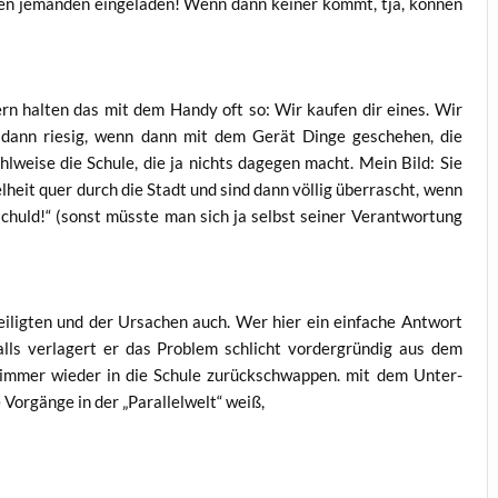
en jeman­den ein­ge­la­den! Wenn dann kei­ner kommt, tja, kön­nen
Eltern hal­ten das mit dem Han­dy oft so: Wir kau­fen dir eines. Wir
 dann rie­sig, wenn dann mit dem Gerät Din­ge gesche­hen, die
­wei­se die Schu­le, die ja nichts dage­gen macht. Mein Bild: Sie
el­heit quer durch die Stadt und sind dann völ­lig über­rascht, wenn
schuld!“ (sonst müss­te man sich ja selbst sei­ner Ver­ant­wor­tung
i­lig­ten und der Ursa­chen auch. Wer hier ein ein­fa­che Ant­wort
­falls ver­la­gert er das Pro­blem schlicht vor­der­grün­dig aus dem
s immer wie­der in die Schu­le zurück­schwap­pen. mit dem Unter­
or­gän­ge in der „Par­al­lel­welt“ weiß,