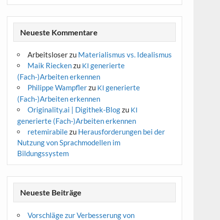
Neueste Kommentare
Arbeitsloser
zu
Materialismus vs. Idealismus
Maik Riecken
zu
generierte
KI
(Fach-)Arbeiten erkennen
Philippe Wampfler
zu
generierte
KI
(Fach-)Arbeiten erkennen
Originality.ai | Digithek-Blog
zu
KI
generierte (Fach-)Arbeiten erkennen
retemirabile
zu
Herausforderungen bei der
Nutzung von Sprachmodellen im
Bildungssystem
Neueste Beiträge
Vorschläge zur Verbesserung von