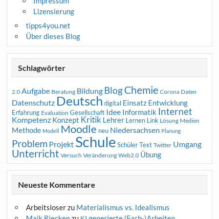
Impressum
Lizensierung
tipps4you.net
Über dieses Blog
Schlagwörter
Chemie
Blog
Aufgabe
Bildung
2.0
Beratung
Corona
Daten
Deutsch
Datenschutz
Entwicklung
Einsatz
digital
Internet
Idee
Informatik
Erfahrung
Gesellschaft
Evaluation
Kritik
Kompetenz
Konzept
Lehrer
Lernen
Link
Medien
Lösung
Moodle
Niedersachsen
Methode
neu
Modell
Planung
Schule
Problem
Projekt
Umgang
Schüler
Text
Twitter
Unterricht
Übung
Versuch
Web2.0
Veränderung
Neueste Kommentare
Arbeitsloser
zu
Materialismus vs. Idealismus
Maik Riecken
zu
generierte (Fach-)Arbeiten
KI