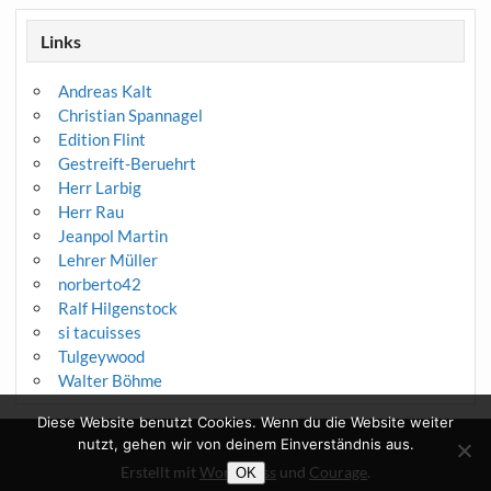
Links
Andreas Kalt
Christian Spannagel
Edition Flint
Gestreift-Beruehrt
Herr Larbig
Herr Rau
Jeanpol Martin
Lehrer Müller
norberto42
Ralf Hilgenstock
si tacuisses
Tulgeywood
Walter Böhme
Diese Website benutzt Cookies. Wenn du die Website weiter
nutzt, gehen wir von deinem Einverständnis aus.
Erstellt mit
WordPress
und
Courage
.
OK