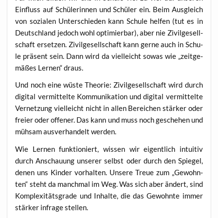
Ein­fluss auf Schü­le­rin­nen und Schü­ler ein. Beim Aus­gleich
von sozia­len Unter­schie­den kann Schu­le hel­fen (tut es in
Deutsch­land jedoch wohl opti­mier­bar), aber nie Zivil­ge­sell­
schaft erset­zen. Zivil­ge­sell­schaft kann ger­ne auch in Schu­
le prä­sent sein. Dann wird da viel­leicht sowas wie „zeit­ge­
mä­ßes Ler­nen“ draus.
Und noch eine wüs­te Theo­rie: Zivil­ge­sell­schaft wird durch
digi­tal ver­mit­tel­te Kom­mu­ni­ka­ti­on und digi­tal ver­mit­tel­te
Ver­net­zung viel­leicht nicht in allen Berei­chen stär­ker oder
frei­er oder offe­ner. Das kann und muss noch gesche­hen und
müh­sam aus­ver­han­delt werden.
Wie Ler­nen funk­tio­niert, wis­sen wir eigent­lich intui­tiv
durch Anschau­ung unse­rer selbst oder durch den Spie­gel,
denen uns Kin­der vor­hal­ten. Unse­re Treue zum „Gewohn­
ten“ steht da manch­mal im Weg. Was sich aber ändert, sind
Kom­ple­xi­täts­gra­de und Inhal­te, die das Gewohn­te immer
stär­ker infra­ge stellen.