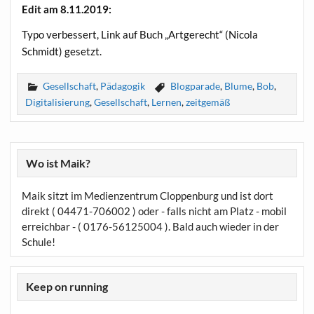
Edit am 8.11.2019:
Typo ver­bes­sert, Link auf Buch „Art­ge­recht“ (Nico­la
Schmidt) gesetzt.
Gesellschaft
,
Pädagogik
Blogparade
,
Blume
,
Bob
,
Digitalisierung
,
Gesellschaft
,
Lernen
,
zeitgemäß
Wo ist Maik?
Maik sitzt im Medienzentrum Cloppenburg und ist dort
direkt ( 04471-706002 ) oder - falls nicht am Platz - mobil
erreichbar - ( 0176-56125004 ). Bald auch wieder in der
Schule!
Keep on running