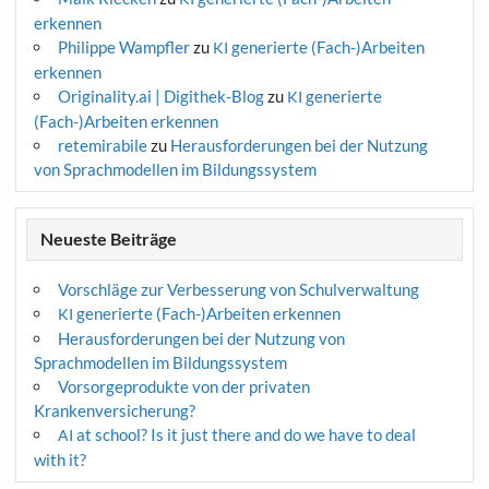
erkennen
Philippe Wampfler
zu
generierte (Fach-)Arbeiten
KI
erkennen
Originality.ai | Digithek-Blog
zu
generierte
KI
(Fach-)Arbeiten erkennen
retemirabile
zu
Herausforderungen bei der Nutzung
von Sprachmodellen im Bildungssystem
Neueste Beiträge
Vorschläge zur Verbesserung von Schulverwaltung
generierte (Fach-)Arbeiten erkennen
KI
Herausforderungen bei der Nutzung von
Sprachmodellen im Bildungssystem
Vorsorgeprodukte von der privaten
Krankenversicherung?
at school? Is it just there and do we have to deal
AI
with it?