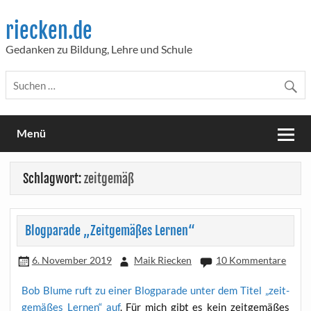
Skip
to
riecken.de
content
Gedanken zu Bildung, Lehre und Schule
Menü
Schlagwort:
zeitgemäß
Blogparade „Zeitgemäßes Lernen“
6. November 2019
Maik Riecken
10 Kommentare
Bob Blu­me ruft zu einer Blog­pa­ra­de unter dem Titel „zeit­
ge­mä­ßes Ler­nen“ auf
. Für mich gibt es kein zeit­ge­mä­ßes