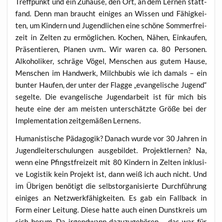
Treff­punkt und ein Zuhau­se, den Ort, an dem Ler­nen statt­
fand. Denn man braucht eini­ges an Wis­sen und Fähig­kei­
ten, um Kin­dern und Jugend­li­chen eine schö­ne Som­mer­frei­
zeit in Zel­ten zu ermög­li­chen. Kochen, Nähen, Ein­kau­fen,
Prä­sen­tie­ren, Pla­nen uvm.. Wir waren ca. 80 Per­so­nen.
Alko­ho­li­ker, schrä­ge Vögel, Men­schen aus gutem Hau­se,
Men­schen im Hand­werk, Milch­bu­bis wie ich damals – ein
bun­ter Hau­fen, der unter der Flag­ge „evan­ge­li­sche Jugend“
segel­te. Die evan­ge­li­sche Jugend­ar­beit ist für mich bis
heu­te eine der am meis­ten unter­schätz­te Grö­ße bei der
Imple­men­ta­ti­on zeit­ge­mä­ßen Lernens.
Huma­nis­ti­sche Päd­ago­gik? Danach wur­de vor 30 Jah­ren in
Jugend­lei­ter­schu­lun­gen aus­ge­bil­det. Pro­jekt­ler­nen? Na,
wenn eine Pfingst­frei­zeit mit 80 Kin­dern in Zel­ten inklu­si­
ve Logis­tik kein Pro­jekt ist, dann weiß ich auch nicht. Und
im Übri­gen benö­tigt die selbst­or­ga­ni­sier­te Durch­füh­rung
eini­ges an Netz­werk­fä­hig­kei­ten. Es gab ein Fall­back in
Form einer Lei­tung. Die­se hat­te auch einen Dunst­kreis um
sich her­um. Da irgend­wann dazu­zu­ge­hö­ren – das war für