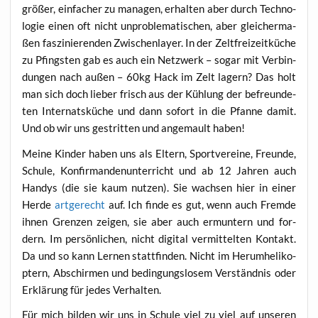
grö­ßer, ein­fa­cher zu mana­gen, erhal­ten aber durch Tech­no­
lo­gie einen oft nicht unpro­ble­ma­ti­schen, aber glei­cher­ma­
ßen fas­zi­nie­ren­den Zwi­schen­lay­er. In der Zelt­frei­zeit­kü­che
zu Pfings­ten gab es auch ein Netz­werk – sogar mit Ver­bin­
dun­gen nach außen – 60kg Hack im Zelt lagern? Das holt
man sich doch lie­ber frisch aus der Küh­lung der befreun­de­
ten Inter­nats­kü­che und dann sofort in die Pfan­ne damit.
Und ob wir uns gestrit­ten und ange­mault haben!
Mei­ne Kin­der haben uns als Eltern, Sport­ver­ei­ne, Freun­de,
Schu­le, Kon­fir­man­den­un­ter­richt und ab 12 Jah­ren auch
Han­dys (die sie kaum nut­zen). Sie wach­sen hier in einer
Her­de
art­ge­recht
auf. Ich fin­de es gut, wenn auch Frem­de
ihnen Gren­zen zei­gen, sie aber auch ermun­tern und for­
dern. Im per­sön­li­chen, nicht digi­tal ver­mit­tel­ten Kon­takt.
Da und so kann Ler­nen statt­fin­den. Nicht im Her­um­he­li­ko­
ptern, Abschir­men und bedin­gungs­lo­sem Ver­ständ­nis oder
Erklä­rung für jedes Verhalten.
Für mich bil­den wir uns in Schu­le viel zu viel auf unse­ren