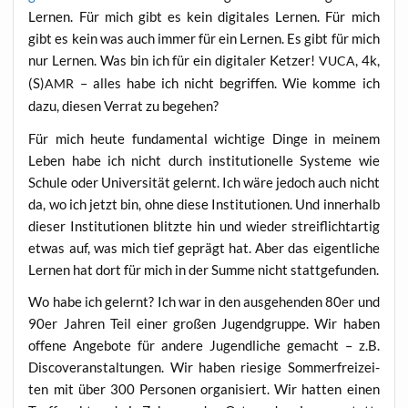
Ler­nen. Für mich gibt es kein digi­ta­les Ler­nen. Für mich
gibt es kein was auch immer für ein Ler­nen. Es gibt für mich
nur Ler­nen. Was bin ich für ein digi­ta­ler Ket­zer!
, 4k,
VUCA
(S)
– alles habe ich nicht begrif­fen. Wie kom­me ich
AMR
dazu, die­sen Ver­rat zu begehen?
Für mich heu­te fun­da­men­tal wich­ti­ge Din­ge in mei­nem
Leben habe ich nicht durch insti­tu­tio­nel­le Sys­te­me wie
Schu­le oder Uni­ver­si­tät gelernt. Ich wäre jedoch auch nicht
da, wo ich jetzt bin, ohne die­se Insti­tu­tio­nen. Und inner­halb
die­ser Insti­tu­tio­nen blitz­te hin und wie­der streif­licht­ar­tig
etwas auf, was mich tief geprägt hat. Aber das eigent­li­che
Ler­nen hat dort für mich in der Sum­me nicht stattgefunden.
Wo habe ich gelernt? Ich war in den aus­ge­hen­den 80er und
90er Jah­ren Teil einer gro­ßen Jugend­grup­pe. Wir haben
offe­ne Ange­bo­te für ande­re Jugend­li­che gemacht – z.B.
Dis­co­ver­an­stal­tun­gen. Wir haben rie­si­ge Som­mer­frei­zei­
ten mit über 300 Per­so­nen orga­ni­siert. Wir hat­ten einen