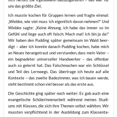
uns das größ­te Ziel.
Ich muss­te kochen für Grup­pen ler­nen und frag­te ein­mal:
„Wieb­ke, wie viel muss ich eigent­lich davon neh­men?“ Und
Wieb­ke sag­te: „Kei­ne Ahnung, ich habe das immer so im
Gefühl und lie­ge auch oft falsch. Mach mal! Ich bin ja da!“
Wir haben den Pud­ding spä­ter gemein­sam im Wald beer­
digt – aber ich konn­te danach Pud­ding kochen, habe mich
an Neu­es her­an­ge­traut und ver­stan­den, dass mein Vater –
ein begna­de­ter uni­ver­sel­ler Hand­wer­ker – das offen­bar
auch so gelernt hat. Das Falsch­ma­chen war ein Schlüs­sel
und Teil des Lern­wegs. Das über­tra­ge ich heu­te auf alle
Kon­tex­te – das zwei­te Bade­zim­mer, was ich bau­en wer­de,
sieht bestimmt schon viel bes­ser als das ers­te aus.
Die Geschich­te ging spä­ter noch wei­ter: Es gab auch eine
evan­ge­li­sche Schü­le­rin­nen­ar­beit wäh­rend mei­nes Stu­di­
ums mit Klas­sen, die sich ihre The­men selbst wähl­ten. Wir
muss­ten ver­pflich­tend in der Aus­bil­dung zum Klas­sen­ta­