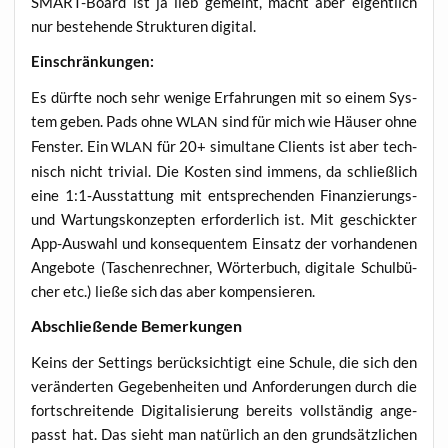
SMART-Board ist ja lieb gemeint, macht aber eigent­lich
nur bestehen­de Struk­tu­ren digital.
Ein­schrän­kun­gen:
Es dürf­te noch sehr weni­ge Erfah­run­gen mit so einem Sys­
tem geben. Pads ohne
sind für mich wie Häu­ser ohne
WLAN
Fens­ter. Ein
für 20+ simul­ta­ne Cli­ents ist aber tech­
WLAN
nisch nicht tri­vi­al. Die Kos­ten sind immens, da schließ­lich
eine 1:1‑Ausstattung mit ent­spre­chen­den Finan­zie­rungs-
und War­tungs­kon­zep­ten erfor­der­lich ist. Mit geschick­ter
App-Aus­wahl und kon­se­quen­tem Ein­satz der vor­han­de­nen
Ange­bo­te (Taschen­rech­ner, Wör­ter­buch, digi­ta­le Schul­bü­
cher etc.) lie­ße sich das aber kompensieren.
Abschlie­ßen­de Bemerkungen
Keins der Set­tings berück­sich­tigt eine Schu­le, die sich den
ver­än­der­ten Gege­ben­hei­ten und Anfor­de­run­gen durch die
fort­schrei­ten­de Digi­ta­li­sie­rung bereits voll­stän­dig ange­
passt hat. Das sieht man natür­lich an den grund­sätz­li­chen