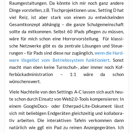
Raum­ge­stal­tun­gen. Da könn­te ich mir noch ganz ande­re
Din­ge vor­stel­len, z.B. Tisch­pro­jek­tio­nen usw.. Set­ting D hat
viel Reiz, ist aber stark von einem zu ent­wi­ckeln­den
Gesamt­kon­zept abhän­gig – die gan­ze Schul­ge­mein­schaft
soll­te da mit­kom­men. Selbst 60 iPads pfle­gen zu müs­sen,
wäre für mich schon eine Hor­ror­vor­stel­lung. Für klas­si­
sche Netz­wer­ke gibt es da zen­tra­le Lösun­gen und Steue­
run­gen – für Pads sind die­se nur zugäng­lich,
wenn die Hard­
ware lös­ge­löst vom Betriebs­sys­tem funk­tio­niert
. Sonst
macht man eben kei­ne Turnschuh‑, aber immer noch Kof­
fer­bück­ad­mi­nis­tra­ti­on – 1:1 wäre da schon
wünschenswert.
Vie­le Nach­tei­le von den Set­tings A‑C las­sen sich auch heu­
te schon durch Ein­satz von Web2.0‑Tools kom­pen­sie­ren: In
einem Goo­g­le­Docs- oder Ether­pad-Lite-Doku­ment lässt
sich mit belie­bi­gen End­ge­rä­ten gleich­zei­tig und kol­la­bo­ra­
tiv arbei­ten. Die inter­ak­ti­ven Tafeln ver­kom­men dann
natür­lich wie ggf. ein Pad zu rei­nen Anzei­ge­ge­rä­ten. Ich