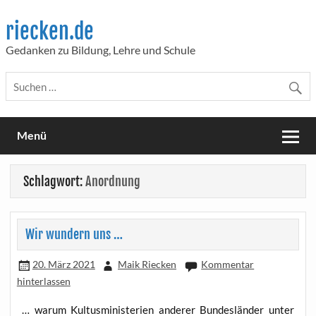
Skip
to
riecken.de
content
Gedanken zu Bildung, Lehre und Schule
Menü
Schlagwort:
Anordnung
Wir wundern uns …
20. März 2021
Maik Riecken
Kommentar
hinterlassen
… war­um Kul­tus­mi­nis­te­ri­en ande­rer Bun­des­län­der unter