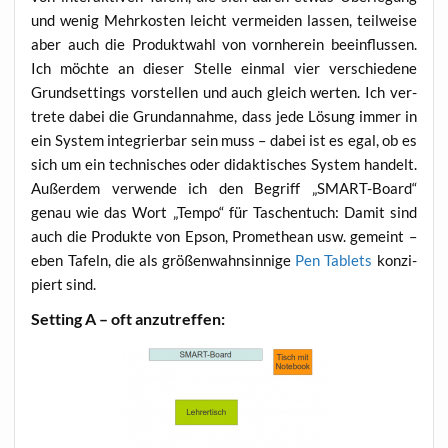
und wenig Mehr­kos­ten leicht ver­mei­den las­sen, teil­wei­se
aber auch die Pro­dukt­wahl von vorn­her­ein beein­flus­sen.
Ich möch­te an die­ser Stel­le ein­mal vier ver­schie­de­ne
Grund­set­tings vor­stel­len und auch gleich wer­ten. Ich ver­
tre­te dabei die Grund­an­nah­me, dass jede Lösung immer in
ein Sys­tem inte­grier­bar sein muss – dabei ist es egal, ob es
sich um ein tech­ni­sches oder didak­ti­sches Sys­tem han­delt.
Außer­dem ver­wen­de ich den Begriff „SMART-Board“
genau wie das Wort „Tem­po“ für Taschen­tuch: Damit sind
auch die Pro­duk­te von Epson, Pro­me­the­an usw. gemeint –
eben Tafeln, die als grö­ßen­wahn­sin­ni­ge
Pen Tablets
kon­zi­
piert sind.
Set­ting A – oft anzutreffen: