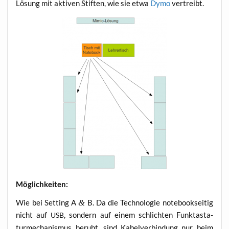
Lösung mit akti­ven Stif­ten, wie sie etwa
Dymo
vertreibt.
Mög­lich­kei­ten:
Wie bei Set­ting A
&
B. Da die Tech­no­lo­gie note­book­sei­tig
nicht auf
, son­dern auf einem schlich­ten Funk­tas­ta­
USB
turme­cha­nis­mus beruht, sind Kabel­ver­bin­dung nur beim