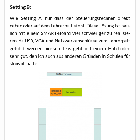
Set­ting B:
Wie Set­ting A, nur dass der Steue­rungs­rech­ner direkt
neben oder auf dem Leh­rer­pult steht. Die­se Lösung ist bau­
lich mit einem SMART-Board viel schwie­ri­ger zu rea­li­sie­
ren, da
,
und Netz­werk­an­schlüs­se zum Leh­rer­pult
USB
VGA
geführt wer­den müs­sen. Das geht mit einem Hohl­bo­den
sehr gut, den ich auch aus ande­ren Grün­den in Schu­len für
sinn­voll halte.