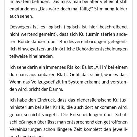
im Sys­tem befin­den. Das muss man bei aller viel­leicht still
emp­fun­de­nen „Das wäre doch mal fällig!“-Stimmung lei­der
auch sehen.
Des­we­gen ist es logisch (logisch ist hier beschrei­bend,
nicht wer­tend gemeint), dass sich Kul­tus­mi­nis­te­ri­en ande­
rer Bun­des­län­der über Bun­des­ver­ein­ba­run­gen gele­gent­
lich hin­weg­set­zen und in ört­li­che Behör­den­ent­schei­dun­gen
teil­wei­se hineinreden.
Ich sehe dar­in ein immenses Risi­ko: Es ist „All in“ bei einem
durch­aus aus­bau­ba­ren Blatt. Geht das schief, war es das.
Wenn das Voll­zugs­de­fi­zit im Sys­tem erkannt und ver­stan­
den wird, bricht der Damm.
Ich habe den Ein­druck, dass das nie­der­säch­si­sche Kul­tus­
mi­nis­te­ri­um bei aller Kri­tik, die auch dort ankom­men wird,
genau so nicht vor­geht. Die Ent­schei­dun­gen über Schul­
schlie­ßun­gen über­lässt man ent­spre­chend den getrof­fe­nen
Ver­ein­ba­run­gen schon län­ge­re Zeit kom­plett den jewei­li­
gen Landkreisen.