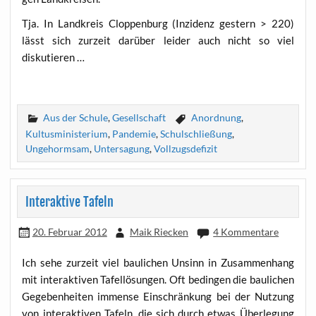
Tja. In Land­kreis Clop­pen­burg (Inzi­denz ges­tern > 220)
lässt sich zur­zeit dar­über lei­der auch nicht so viel
diskutieren …
Aus der Schule
,
Gesellschaft
Anordnung
,
Kultusministerium
,
Pandemie
,
Schulschließung
,
Ungehormsam
,
Untersagung
,
Vollzugsdefizit
Interaktive Tafeln
20. Februar 2012
Maik Riecken
4 Kommentare
Ich sehe zur­zeit viel bau­li­chen Unsinn in Zusam­men­hang
mit inter­ak­ti­ven Tafel­lö­sun­gen. Oft bedin­gen die bau­li­chen
Gege­ben­hei­ten immense Ein­schrän­kung bei der Nut­zung
von inter­ak­ti­ven Tafeln, die sich durch etwas Über­le­gung