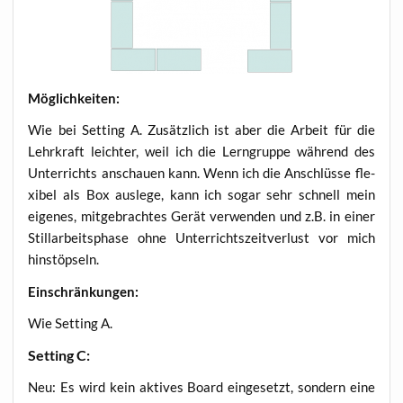
Mög­lich­kei­ten:
Wie bei Set­ting A. Zusätz­lich ist aber die Arbeit für die
Lehr­kraft leich­ter, weil ich die Lern­grup­pe wäh­rend des
Unter­richts anschau­en kann. Wenn ich die Anschlüs­se fle­
xi­bel als Box aus­le­ge, kann ich sogar sehr schnell mein
eige­nes, mit­ge­brach­tes Gerät ver­wen­den und z.B. in einer
Stil­l­ar­beits­pha­se ohne Unter­richts­zeit­ver­lust vor mich
hinstöpseln.
Ein­schrän­kun­gen:
Wie Set­ting A.
Set­ting C:
Neu: Es wird kein akti­ves Board ein­ge­setzt, son­dern eine