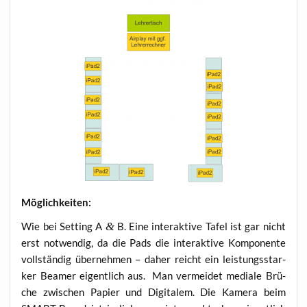
Mög­lich­kei­ten:
Wie bei Set­ting A
&
B. Eine inter­ak­ti­ve Tafel ist gar nicht
erst not­wen­dig, da die Pads die inter­ak­ti­ve Kom­po­nen­te
voll­stän­dig über­neh­men – daher reicht ein leis­tungs­star­
ker Bea­mer eigent­lich aus. Man ver­mei­det media­le Brü­
che zwi­schen Papier und Digi­ta­lem. Die Kame­ra beim