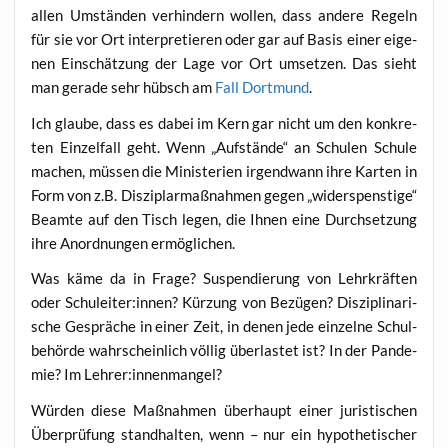
allen Umstän­den ver­hin­dern wol­len, dass ande­re Regeln
für sie vor Ort inter­pre­tie­ren oder gar auf Basis einer eige­
nen Ein­schät­zung der Lage vor Ort umset­zen. Das sieht
man gera­de sehr hübsch am
Fall Dort­mund
.
Ich glau­be, dass es dabei im Kern gar nicht um den kon­kre­
ten Ein­zel­fall geht. Wenn „Auf­stän­de“ an Schu­len Schu­le
machen, müs­sen die Minis­te­ri­en irgend­wann ihre Kar­ten in
Form von z.B. Dis­zi­plar­maß­nah­men gegen „wider­spens­ti­ge“
Beam­te auf den Tisch legen, die Ihnen eine Durch­set­zung
ihre Anord­nun­gen ermöglichen.
Was käme da in Fra­ge? Sus­pen­die­rung von Lehr­kräf­ten
oder Schuleiter:innen? Kür­zung von Bezü­gen? Dis­zi­pli­na­ri­
sche Gesprä­che in einer Zeit, in denen jede ein­zel­ne Schul­
be­hör­de wahr­schein­lich völ­lig über­las­tet ist? In der Pan­de­
mie? Im Lehrer:innenmangel?
Wür­den die­se Maß­nah­men über­haupt einer juris­ti­schen
Über­prü­fung stand­hal­ten, wenn – nur ein hypo­the­ti­scher