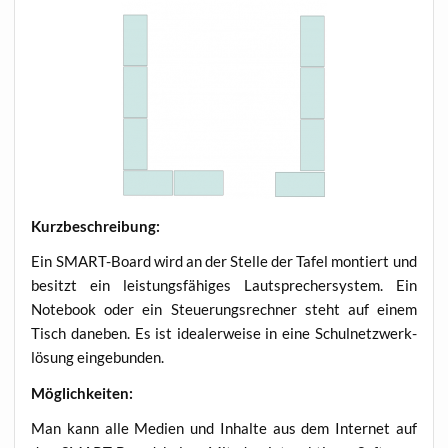
Kurz­be­schrei­bung:
Ein SMART-Board wird an der Stel­le der Tafel mon­tiert und
besitzt ein leis­tungs­fä­hi­ges Laut­spre­cher­sys­tem. Ein
Note­book oder ein Steue­rungs­rech­ner steht auf einem
Tisch dane­ben. Es ist idea­ler­wei­se in eine Schul­netz­werk­
lö­sung eingebunden.
Mög­lich­kei­ten:
Man kann alle Medi­en und Inhal­te aus dem Inter­net auf