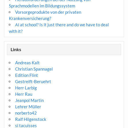
Sprachmodellen im Bildungssystem
Vorsorgeprodukte von der privaten
Krankenversicherung?
at school? Is it just there and do we have to deal
AI
with it?
Links
Andreas Kalt
Christian Spannagel
Edition Flint
Gestreift-Beruehrt
Herr Larbig
Herr Rau
Jeanpol Martin
Lehrer Müller
norberto42
Ralf Hilgenstock
si tacuisses