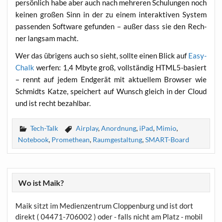
per­sön­lich habe aber auch nach meh­re­ren Schu­lun­gen noch
kei­nen gro­ßen Sinn in der zu einem inter­ak­ti­ven Sys­tem
pas­sen­den Soft­ware gefun­den – außer dass sie den Rech­
ner lang­sam macht.
Wer das übri­gens auch so sieht, soll­te einen Blick auf
Easy­
Chalk
wer­fen: 1,4 Mbyte groß, voll­stän­dig HTM­L5-basiert
– rennt auf jedem End­ge­rät mit aktu­el­lem Brow­ser wie
Schmidts Kat­ze, spei­chert auf Wunsch gleich in der Cloud
und ist recht bezahlbar.
Tech-Talk
Airplay
,
Anordnung
,
iPad
,
Mimio
,
Notebook
,
Promethean
,
Raumgestaltung
,
SMART-Board
Wo ist Maik?
Maik sitzt im Medienzentrum Cloppenburg und ist dort
direkt ( 04471-706002 ) oder - falls nicht am Platz - mobil