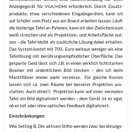
Anzei­ge­ge­rät für
/
erfor­der­lich. Durch Zusatz­
VGA
HDMI
pro­duk­te, etwa ver­schie­de­nen Ein­ga­be­ge­rä­ten, kann ich
auf Schü­ler vom Platz aus am Board arbei­ten las­sen. Läuft
die bis­he­ri­ge Tafel an Pylo­nen, kann ich den Zwi­schen­raum
weiß strei­chen und als Pro­jek­ti­ons- und Arbeits­flä­che nut­
zen – die Tafel bleibt als zusätz­li­che Lösung dabei erhal­ten.
Das Sys­tem kos­tet mit 700,- Euro weit­aus weni­ger als eine
Tafel­lö­sung mit berüh­rungs­emp­find­li­cher Ober­flä­che. Das
gespar­te Geld lässt sich z.B. in einen wirk­lich licht­star­ken
Bea­mer mit ordent­li­chem Bild ste­cken – den ich beim
Markt­füh­rer immer mehr ver­mis­se. Für glei­che Kos­ten
las­sen sich ca. zwei Räu­me bei bes­se­rer Pro­jek­ti­on aus­
stat­ten. Auch ohne(!) Pro­jek­ti­on kann auf einer nor­ma­len
Tafel ein Bild digi­ta­li­siert wer­den – dem Gerät ist es egal,
ob es mit oder ohne opti­sches Feed­back digitalisiert.
Ein­schrän­kun­gen:
Wie Set­ting B. Die akti­ven Stif­te wer­den zwar berüh­rungs­