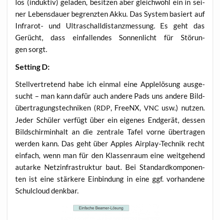
los (induk­tiv) gela­den, besit­zen aber gleich­wohl ein in sei­
ner Lebens­dau­er begrenz­ten Akku. Das Sys­tem basiert auf
Infra­rot- und Ultra­schall­di­stanz­mes­sung. Es geht das
Gerücht, dass ein­fal­len­des Son­nen­licht für Stö­run­
gen sorgt.
Set­ting D:
Stell­ver­tre­tend habe ich ein­mal eine App­le­lö­sung aus­ge­
sucht – man kann dafür auch ande­re Pads uns ande­re Bild­
über­tra­gungs­tech­ni­ken (
, FreeNX,
usw.) nut­zen.
RDP
VNC
Jeder Schü­ler ver­fügt über ein eige­nes End­ge­rät, des­sen
Bild­schirm­in­halt an die zen­tra­le Tafel vor­ne über­tra­gen
wer­den kann. Das geht über App­les Air­play-Tech­nik recht
ein­fach, wenn man für den Klas­sen­raum eine weit­ge­hend
aut­ar­ke Netz­in­fra­struk­tur baut. Bei Stan­dard­kom­po­nen­
ten ist eine stär­ke­re Ein­bin­dung in eine ggf. vor­han­de­ne
Schul­cloud denkbar.