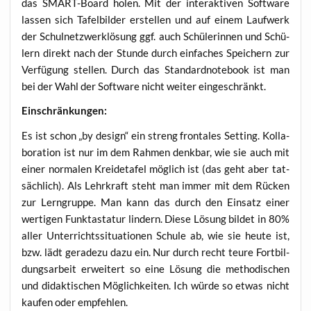
das SMART-Board holen. Mit der inter­ak­ti­ven Soft­ware
las­sen sich Tafel­bil­der erstel­len und auf einem Lauf­werk
der Schul­netz­werk­lö­sung ggf. auch Schü­le­rin­nen und Schü­
lern direkt nach der Stun­de durch ein­fa­ches Spei­chern zur
Ver­fü­gung stel­len. Durch das Stan­dard­note­book ist man
bei der Wahl der Soft­ware nicht wei­ter eingeschränkt.
Ein­schrän­kun­gen:
Es ist schon „by design“ ein streng fron­ta­les Set­ting. Kol­la­
bo­ra­ti­on ist nur im dem Rah­men denk­bar, wie sie auch mit
einer nor­ma­len Krei­de­ta­fel mög­lich ist (das geht aber tat­
säch­lich). Als Lehr­kraft steht man immer mit dem Rücken
zur Lern­grup­pe. Man kann das durch den Ein­satz einer
wer­ti­gen Funk­tas­ta­tur lin­dern. Die­se Lösung bil­det in 80%
aller Unter­richts­si­tua­tio­nen Schu­le ab, wie sie heu­te ist,
bzw. lädt gera­de­zu dazu ein. Nur durch recht teu­re Fort­bil­
dungs­ar­beit erwei­tert so eine Lösung die metho­di­schen
und didak­ti­schen Mög­lich­kei­ten. Ich wür­de so etwas nicht
kau­fen oder empfehlen.