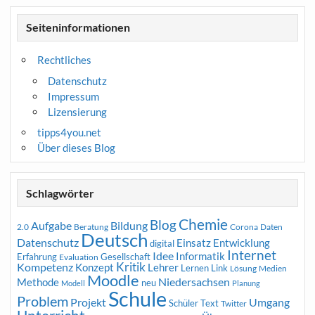
Seiteninformationen
Rechtliches
Datenschutz
Impressum
Lizensierung
tipps4you.net
Über dieses Blog
Schlagwörter
Chemie
Blog
Aufgabe
Bildung
2.0
Beratung
Corona
Daten
Deutsch
Datenschutz
Entwicklung
Einsatz
digital
Internet
Idee
Informatik
Erfahrung
Gesellschaft
Evaluation
Kritik
Kompetenz
Konzept
Lehrer
Lernen
Link
Medien
Lösung
Moodle
Niedersachsen
Methode
neu
Modell
Planung
Schule
Problem
Projekt
Umgang
Schüler
Text
Twitter