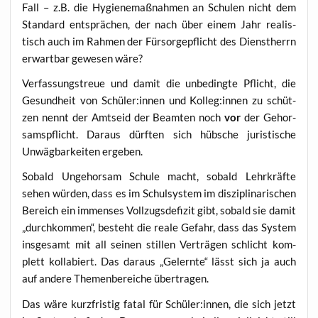
Fall – z.B. die Hygie­ne­maß­nah­men an Schu­len nicht dem
Stan­dard ent­sprä­chen, der nach über einem Jahr rea­lis­
tisch auch im Rah­men der Für­sor­ge­pflicht des Dienst­herrn
erwart­bar gewe­sen wäre?
Ver­fas­sungs­treue und damit die unbe­ding­te Pflicht, die
Gesund­heit von Schüler:innen und Kolleg:innen zu schüt­
zen nennt der Amts­eid der Beam­ten noch
vor
der Gehor­
sams­pflicht. Dar­aus dürf­ten sich hüb­sche juris­ti­sche
Unwäg­bar­kei­ten ergeben.
Sobald Unge­hor­sam Schu­le macht, sobald Lehr­kräf­te
sehen wür­den, dass es im Schul­sys­tem im dis­zi­pli­na­ri­schen
Bereich ein immenses Voll­zugs­de­fi­zit gibt, sobald sie damit
„durch­kom­men“, besteht die rea­le Gefahr, dass das Sys­tem
ins­ge­samt mit all sei­nen stil­len Ver­trä­gen schlicht kom­
plett kol­la­biert. Das dar­aus „Gelern­te“ lässt sich ja auch
auf ande­re The­men­be­rei­che übertragen.
Das wäre kurz­fris­tig fatal für Schüler:innen, die sich jetzt