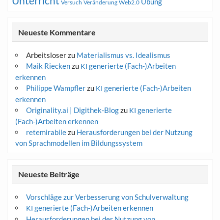
Unterricht
Übung
Versuch
Web2.0
Veränderung
Neueste Kommentare
Arbeitsloser
zu
Materialismus vs. Idealismus
Maik Riecken
zu
generierte (Fach-)Arbeiten
KI
erkennen
Philippe Wampfler
zu
generierte (Fach-)Arbeiten
KI
erkennen
Originality.ai | Digithek-Blog
zu
generierte
KI
(Fach-)Arbeiten erkennen
retemirabile
zu
Herausforderungen bei der Nutzung
von Sprachmodellen im Bildungssystem
Neueste Beiträge
Vorschläge zur Verbesserung von Schulverwaltung
generierte (Fach-)Arbeiten erkennen
KI
Herausforderungen bei der Nutzung von