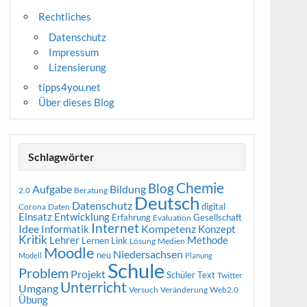
Rechtliches
Datenschutz
Impressum
Lizensierung
tipps4you.net
Über dieses Blog
Schlagwörter
Chemie
Blog
Aufgabe
Bildung
2.0
Beratung
Deutsch
Datenschutz
digital
Corona
Daten
Entwicklung
Einsatz
Erfahrung
Gesellschaft
Evaluation
Internet
Idee
Informatik
Kompetenz
Konzept
Kritik
Methode
Lehrer
Lernen
Link
Medien
Lösung
Moodle
Niedersachsen
neu
Modell
Planung
Schule
Problem
Projekt
Schüler
Text
Twitter
Unterricht
Umgang
Versuch
Web2.0
Veränderung
Übung