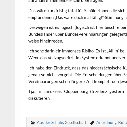
auf ande­re The­men­be­rei­che übertragen.
Das wäre kurz­fris­tig fatal für Schüler:innen, die sich
emp­fun­de­nen „Das wäre doch mal fällig!“-Stimmung le
Des­we­gen ist es logisch (logisch ist hier beschrei­bend
Bun­des­län­der über Bun­des­ver­ein­ba­run­gen gele­gent­l
wei­se hineinreden.
Ich sehe dar­in ein immenses Risi­ko: Es ist „All in“ be
Wenn das Voll­zugs­de­fi­zit im Sys­tem erkannt und ver
Ich habe den Ein­druck, dass das nie­der­säch­si­sche Kul
genau so nicht vor­geht. Die Ent­schei­dun­gen über Sc
Ver­ein­ba­run­gen schon län­ge­re Zeit kom­plett den jew
Tja. In Land­kreis Clop­pen­burg (Inzi­denz ges­tern
diskutieren …
Aus der Schule
,
Gesellschaft
Anordnung
,
Kult