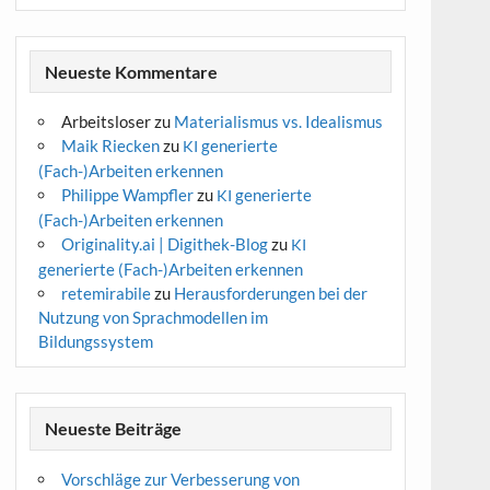
Neueste Kommentare
Arbeitsloser
zu
Materialismus vs. Idealismus
Maik Riecken
zu
generierte
KI
(Fach-)Arbeiten erkennen
Philippe Wampfler
zu
generierte
KI
(Fach-)Arbeiten erkennen
Originality.ai | Digithek-Blog
zu
KI
generierte (Fach-)Arbeiten erkennen
retemirabile
zu
Herausforderungen bei der
Nutzung von Sprachmodellen im
Bildungssystem
Neueste Beiträge
Vorschläge zur Verbesserung von