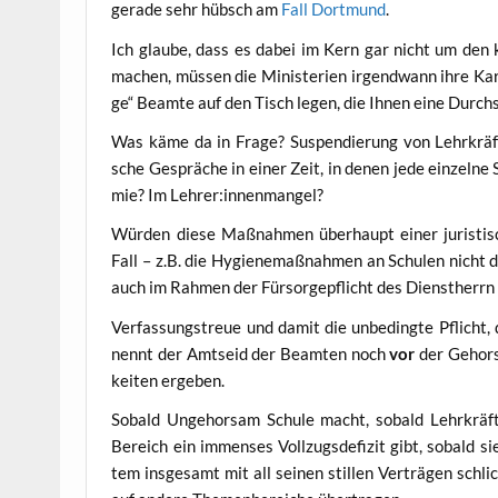
gera­de sehr hübsch am
Fall Dort­mund
.
Ich glau­be, dass es dabei im Kern gar nicht um den kon
machen, müs­sen die Minis­te­ri­en irgend­wann ihre Kar­
ge“ Beam­te auf den Tisch legen, die Ihnen eine Durch­
Was käme da in Fra­ge? Sus­pen­die­rung von Lehr­kräf­t
sche Gesprä­che in einer Zeit, in denen jede ein­zel­ne Sc
mie? Im Lehrer:innenmangel?
Wür­den die­se Maß­nah­men über­haupt einer juris­ti­s
Fall – z.B. die Hygie­ne­maß­nah­men an Schu­len nicht 
auch im Rah­men der Für­sor­ge­pflicht des Dienst­herr
Ver­fas­sungs­treue und damit die unbe­ding­te Pflicht
nennt der Amts­eid der Beam­ten noch
vor
der Gehor­sa
kei­ten ergeben.
Sobald Unge­hor­sam Schu­le macht, sobald Lehr­kräf­te
Bereich ein immenses Voll­zugs­de­fi­zit gibt, sobald s
tem ins­ge­samt mit all sei­nen stil­len Ver­trä­gen schli