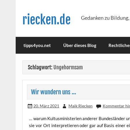
Skip
to
content
riecken.de
Gedanken zu Bildung,
tipps4you.net
Über dieses Blog
Rechtliche
Schlagwort:
Ungehormsam
Wir wundern uns …
20. März 2021
Maik Riecken
Kommentar hin
… war­um Kul­tus­mi­nis­te­ri­en ande­rer Bun­des­län­der
sie vor Ort inter­pre­tie­ren oder gar auf Basis einer