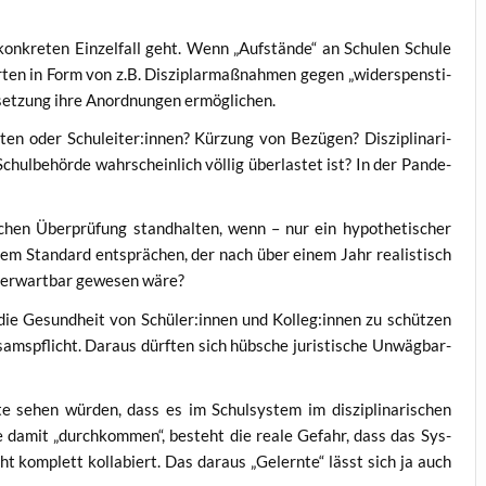
­kre­ten Ein­zel­fall geht. Wenn „Auf­stän­de“ an Schu­len Schu­le
ten in Form von z.B. Dis­zi­plar­maß­nah­men gegen „wider­spens­ti­
set­zung ihre Anord­nun­gen ermöglichen.
en oder Schuleiter:innen? Kür­zung von Bezü­gen? Dis­zi­pli­na­ri­
hul­be­hör­de wahr­schein­lich völ­lig über­las­tet ist? In der Pan­de­
chen Über­prü­fung stand­hal­ten, wenn – nur ein hypo­the­ti­scher
dem Stan­dard ent­sprä­chen, der nach über einem Jahr rea­lis­tisch
n erwart­bar gewe­sen wäre?
, die Gesund­heit von Schüler:innen und Kolleg:innen zu schüt­zen
ms­pflicht. Dar­aus dürf­ten sich hüb­sche juris­ti­sche Unwäg­bar­
 sehen wür­den, dass es im Schul­sys­tem im dis­zi­pli­na­ri­schen
ie damit „durch­kom­men“, besteht die rea­le Gefahr, dass das Sys­
cht kom­plett kol­la­biert. Das dar­aus „Gelern­te“ lässt sich ja auch