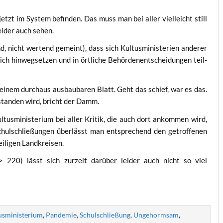
 jetzt im Sys­tem befin­den. Das muss man bei aller viel­leicht still
i­der auch sehen.
, nicht wer­tend gemeint), dass sich Kul­tus­mi­nis­te­ri­en ande­rer
ich hin­weg­set­zen und in ört­li­che Behör­den­ent­schei­dun­gen teil­
i einem durch­aus aus­bau­ba­ren Blatt. Geht das schief, war es das.
­stan­den wird, bricht der Damm.
­tus­mi­nis­te­ri­um bei aller Kri­tik, die auch dort ankom­men wird,
hul­schlie­ßun­gen über­lässt man ent­spre­chend den getrof­fe­nen
ei­li­gen Landkreisen.
 > 220) lässt sich zur­zeit dar­über lei­der auch nicht so viel
usministerium
,
Pandemie
,
Schulschließung
,
Ungehormsam
,