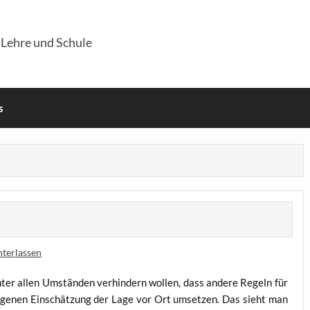
 Lehre und Schule
s
terlassen
 unter allen Umstän­den ver­hin­dern wol­len, dass ande­re Regeln für
 eige­nen Ein­schät­zung der Lage vor Ort umset­zen. Das sieht man