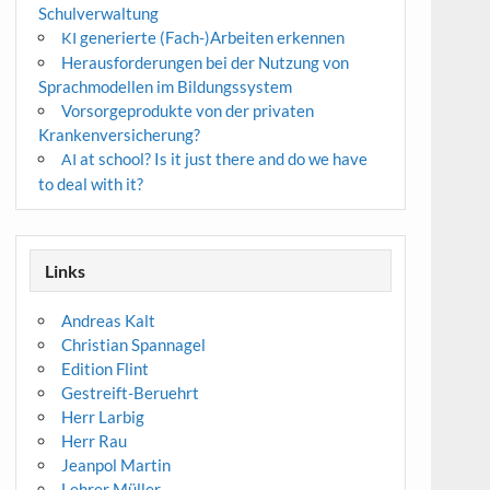
Schulverwaltung
generierte (Fach-)Arbeiten erkennen
KI
Herausforderungen bei der Nutzung von
Sprachmodellen im Bildungssystem
Vorsorgeprodukte von der privaten
Krankenversicherung?
at school? Is it just there and do we have
AI
to deal with it?
Links
Andreas Kalt
Christian Spannagel
Edition Flint
Gestreift-Beruehrt
Herr Larbig
Herr Rau
Jeanpol Martin
Lehrer Müller