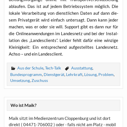
ablau­fen. Das ist auf jedem Betriebs­sys­tem mög­lich. Die
loka­le Ver­ar­bei­tung von dienst­li­chen Daten auf dann die­
sem Pri­vat­ge­rät wird ein­fach unter­sagt. Dann kann jeder
machen, was er oder sie will. Sup­port gibt es dann nur für
die Online­an­wen­dun­gen im Lan­des­netz und bei der Instal­
la­ti­on des „Lan­des­cli­ents“. Lei­der fehlt dafür eine win­zi­ge
Klei­nig­keit: Ein ent­spre­chend auf­ge­stell­tes Lan­des­netz.
Ach­so – und ein Landesclient.
Aus der Schule
,
Tech-Talk
Ausstattung
,
Bundesprogramm
,
Dienstgerät
,
Lehrkraft
,
Lösung
,
Problem
,
Umsetzung
,
Zuschuss
Wo ist Maik?
Maik sitzt im Medienzentrum Cloppenburg und ist dort
direkt ( 04471-706002 ) oder - falls nicht am Platz - mobil