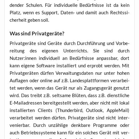
den­der Schu­len. Für indi­vi­du­el­le Bedürf­nis­se ist da kein
Platz, wenn es Sup­port, Daten- und damit auch Rechts­si­
cher­heit geben soll.
Was sind Privatgeräte?
Pri­vat­ge­rä­te sind Gerä­te durch Durch­füh­rung und Vor­be­
rei­tung des eige­nen Unter­richts. Sie sind durch
Nutzer:innen indi­vi­du­ell an Bedürf­nis­se anpass­bar, dort
kann eige­ne Soft­ware instal­liert und erprobt wer­den. Mit
Pri­vat­ge­rä­ten dür­fen Ver­wal­tungs­da­ten nur unter hohen
Auf­la­gen oder online auf z.B. Lan­des­platt­for­men ver­ar­bei­
tet wer­den, wenn das Gerät nur als Zugangs­ge­rät genutzt
wird. Das treibt z.B. selt­sa­me Blü­ten, dass z.B. dienst­li­che
E‑Mailadressen bereit­ge­stellt wer­den, aber nicht mit lokal
instal­lier­ten Cli­ents (Thun­der­bird, Out­look, Apple­Mail)
ver­ar­bei­tet wer­den dür­fen. Pri­vat­ge­rä­te sind nicht inter­
ve­nier­bar. Durch unzäh­li­ge denk­ba­re Pro­gram­me oder
auch Betriebs­sys­te­me kann für ein sol­ches Gerät mit ver­