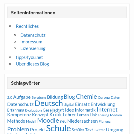
Seiteninformationen
Rechtliches
Datenschutz
Impressum
Lizensierung
tipps4you.net
Über dieses Blog
Schlagwörter
Chemie
Blog
Aufgabe
Bildung
2.0
Beratung
Corona
Daten
Deutsch
Datenschutz
Entwicklung
Einsatz
digital
Internet
Idee
Informatik
Erfahrung
Gesellschaft
Evaluation
Kritik
Kompetenz
Konzept
Lehrer
Lernen
Link
Medien
Lösung
Moodle
Niedersachsen
Methode
neu
Modell
Planung
Schule
Problem
Projekt
Umgang
Schüler
Text
Twitter