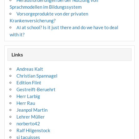
Herausforderungen bei der Nutzung von
Sprachmodellen im Bildungssystem
Vorsorgeprodukte von der privaten
Krankenversicherung?
at school? Is it just there and do we have to deal
AI
with it?
Links
Andreas Kalt
Christian Spannagel
Edition Flint
Gestreift-Beruehrt
Herr Larbig
Herr Rau
Jeanpol Martin
Lehrer Müller
norberto42
Ralf Hilgenstock
si tacuisses