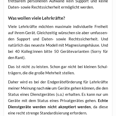
tret­ba­rem per­so­nel­len Auf­wand kein Sup­port und kei­ne
Daten- sowie Rechts­si­cher­heit ermög­licht werden.
Was wollen viele Lehrkräfte?
Vie­le Lehr­kräf­te möch­ten maxi­ma­le indi­vi­du­el­le Frei­heit
auf ihrem Gerät. Gleich­zei­tig wün­schen sie aber umfas­sen­
den Sup­port und Daten- sowie Rechts­si­cher­heit. Und
natür­lich das neu­es­te Modell mit Magne­si­um­ge­häu­se. Und
bei 40 Kolleg:innen bit­te 50 Gerä­te­va­ri­an­ten (Sor­ry für
den Rant).
Das ist nicht zu leis­ten. Schon gar nicht bei klei­nen Schul­
trä­gern, die die gro­ße Mehr­heit stellen.
Daher wird es bei der End­ge­rä­te­för­de­rung für Lehr­kräf­te
mei­ner Mei­nung nach
nie
um Gerä­te gehen kön­nen, die den
Sta­tus eines Dienst­ge­rä­tes (s.o.) erhal­ten. Es kann nur um
Gerä­te mit dem Sta­tus eines Pri­vat­ge­rä­tes gehen.
Ech­te
Dienst­ge­rä­te wer­den nicht akzep­tiert wer­den
, da die­se
eine recht stren­ge Stan­dar­di­sie­rung erfordern.