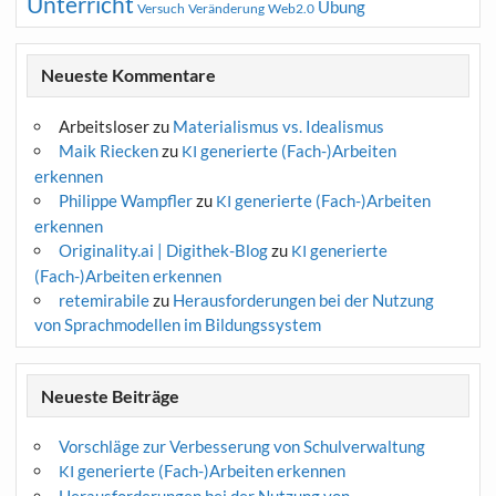
Unterricht
Übung
Versuch
Web2.0
Veränderung
Neueste Kommentare
Arbeitsloser
zu
Materialismus vs. Idealismus
Maik Riecken
zu
generierte (Fach-)Arbeiten
KI
erkennen
Philippe Wampfler
zu
generierte (Fach-)Arbeiten
KI
erkennen
Originality.ai | Digithek-Blog
zu
generierte
KI
(Fach-)Arbeiten erkennen
retemirabile
zu
Herausforderungen bei der Nutzung
von Sprachmodellen im Bildungssystem
Neueste Beiträge
Vorschläge zur Verbesserung von Schulverwaltung
generierte (Fach-)Arbeiten erkennen
KI