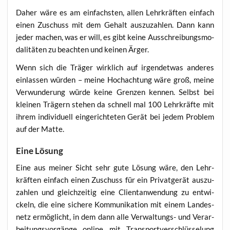
Daher wäre es am ein­fachs­ten, allen Lehr­kräf­ten ein­fach
einen Zuschuss mit dem Gehalt aus­zu­zah­len. Dann kann
jeder machen, was er will, es gibt kei­ne Aus­schrei­bungs­mo­
da­li­tä­ten zu beach­ten und kei­nen Ärger.
Wenn sich die Trä­ger wirk­lich auf irgend­et­was ande­res
ein­las­sen wür­den – mei­ne Hoch­ach­tung wäre groß, mei­ne
Ver­wun­de­rung wür­de kei­ne Gren­zen ken­nen. Selbst bei
klei­nen Trä­gern ste­hen da schnell mal 100 Lehr­kräf­te mit
ihrem indi­vi­du­ell ein­ge­rich­te­ten Gerät bei jedem Pro­blem
auf der Matte.
Eine Lösung
Eine aus mei­ner Sicht sehr gute Lösung wäre, den Lehr­
kräf­ten ein­fach einen Zuschuss für ein Pri­vat­ge­rät aus­zu­
zah­len und gleich­zei­tig eine Cli­ent­an­wen­dung zu ent­wi­
ckeln, die eine siche­re Kom­mu­ni­ka­ti­on mit einem Lan­des­
netz ermög­licht, in dem dann alle Ver­wal­tungs- und Ver­ar­
bei­tungs­vor­gän­ge online mit Trans­port­ver­schlüs­se­lung