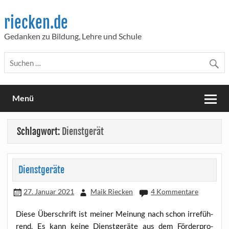
Skip
to
riecken.de
content
Gedanken zu Bildung, Lehre und Schule
Menü
Schlagwort:
Dienstgerät
Dienstgeräte
27. Januar 2021
Maik Riecken
4 Kommentare
Die­se Über­schrift ist mei­ner Mei­nung nach schon irre­füh­
rend. Es kann kei­ne Dienst­ge­rä­te aus dem För­der­pro­