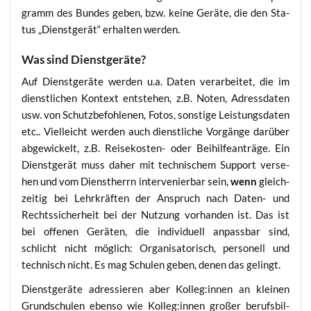
gramm des Bun­des geben, bzw. kei­ne Gerä­te, die den Sta­
tus „Dienst­ge­rät“ erhal­ten werden.
Was sind Dienstgeräte?
Auf Dienst­ge­rä­te wer­den u.a. Daten ver­ar­bei­tet, die im
dienst­li­chen Kon­text ent­ste­hen, z.B. Noten, Adress­da­ten
usw. von Schutz­be­foh­le­nen, Fotos, sons­ti­ge Leis­tungs­da­ten
etc.. Viel­leicht wer­den auch dienst­li­che Vor­gän­ge dar­über
abge­wi­ckelt, z.B. Rei­se­kos­ten- oder Bei­hil­fe­an­trä­ge. Ein
Dienst­ge­rät muss daher mit tech­ni­schem Sup­port ver­se­
hen und vom Dienst­herrn inter­ve­nier­bar sein,
wenn
gleich­
zei­tig bei Lehr­kräf­ten der Anspruch nach Daten- und
Rechts­si­cher­heit bei der Nut­zung vor­han­den ist. Das ist
bei offe­nen Gerä­ten, die indi­vi­du­ell anpass­bar sind,
schlicht nicht mög­lich: Orga­ni­sa­to­risch, per­so­nell und
tech­nisch nicht. Es mag Schu­len geben, denen das gelingt.
Dienst­ge­rä­te adres­sie­ren aber Kolleg:innen an klei­nen
Grund­schu­len eben­so wie Kolleg:innen gro­ßer berufs­bil­