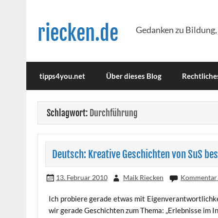
Skip
to
content
riecken.de
Gedanken zu Bildung,
tipps4you.net
Über dieses Blog
Rechtliche
Schlagwort:
Durchführung
Deutsch: Kreative Geschichten von SuS be
13. Februar 2010
Maik Riecken
Kommentar 
Ich pro­bie­re gera­de etwas mit Eigen­ver­ant­wort­lich­k
wir gera­de Geschich­ten zum The­ma: „Erleb­nis­se im In