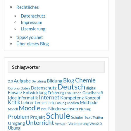
Rechtliches
Datenschutz
Impressum
Lizensierung
tipps4you.net
Über dieses Blog
Schlagwörter
Chemie
Blog
Aufgabe
Bildung
2.0
Beratung
Deutsch
Datenschutz
digital
Corona
Daten
Entwicklung
Einsatz
Erfahrung
Gesellschaft
Evaluation
Internet
Idee
Informatik
Kompetenz
Konzept
Kritik
Methode
Lehrer
Lernen
Link
Medien
Lösung
Moodle
Niedersachsen
neu
Modell
Planung
Schule
Problem
Projekt
Schüler
Text
Twitter
Unterricht
Umgang
Versuch
Web2.0
Veränderung
Übung