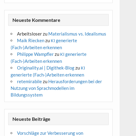
Neueste Kommentare
Arbeitsloser
zu
Materialismus vs. Idealismus
Maik Riecken
zu
generierte
KI
(Fach-)Arbeiten erkennen
Philippe Wampfler
zu
generierte
KI
(Fach-)Arbeiten erkennen
Originality.ai | Digithek-Blog
zu
KI
generierte (Fach-)Arbeiten erkennen
retemirabile
zu
Herausforderungen bei der
Nutzung von Sprachmodellen im
Bildungssystem
Neueste Beiträge
Vorschläge zur Verbesserung von