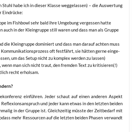
 Stuhl habe ich in die­ser Klas­se weg­ge­las­sen) – die Aus­wer­tung
ar Eindrücke:
p­pe im Fish­bowl sehr bald ihre Umge­bung ver­ges­sen hatte
­ren auch in der Klein­grup­pe still waren und dass man als Grup­pe
nd die Klein­grup­pe domi­niert und dass man dar­auf ach­ten muss
om­mu­ni­ka­ti­ons­pro­zess oft fest­fährt, sie hät­ten ger­ne ein­ge­
­las­sen, um das Set­up nicht zu kom­plex wer­den zu lassen)
st, wenn man sich nicht traut, den frem­den Text zu kritisieren(!)
­lich recht erholsam.
ändern?
ese­kon­fe­renz ein­füh­ren. Jeder schaut auf einen ande­ren Aspekt
Refle­xi­ons­an­spruch und jeder kann etwas in den letz­ten bei­den
ma­lig in der Grup­pe ist. Gleich­zei­tig müss­te der Zeit­be­darf mit
, sodass mehr Res­sour­cen auf die letz­ten bei­den Pha­sen ver­wandt