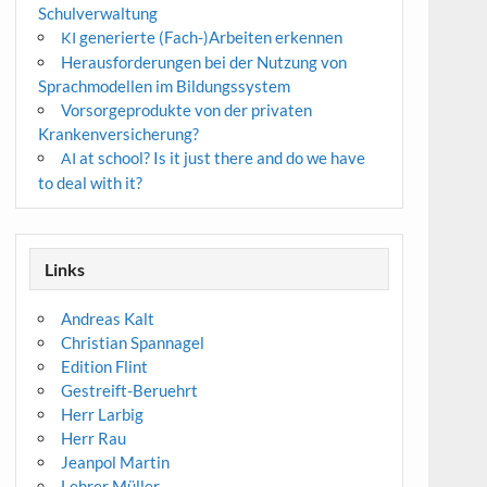
Schulverwaltung
generierte (Fach-)Arbeiten erkennen
KI
Herausforderungen bei der Nutzung von
Sprachmodellen im Bildungssystem
Vorsorgeprodukte von der privaten
Krankenversicherung?
at school? Is it just there and do we have
AI
to deal with it?
Links
Andreas Kalt
Christian Spannagel
Edition Flint
Gestreift-Beruehrt
Herr Larbig
Herr Rau
Jeanpol Martin
Lehrer Müller