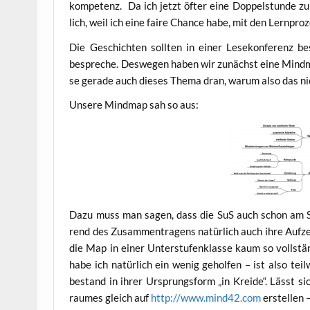
kom­pe­tenz. Da ich jetzt öfter eine Dop­pel­stun­de z
lich, weil ich eine fai­re Chan­ce habe, mit den Lern­p
Die Geschich­ten soll­ten in einer Lese­kon­fe­renz b
bespre­che. Des­we­gen haben wir zunächst eine Mind­map 
se gera­de auch die­ses The­ma dran, war­um also das ni
Unse­re Mind­map sah so aus:
Dazu muss man sagen, dass die SuS auch schon am Schul
rend des Zusam­men­tra­gens natür­lich auch ihre Auf­ze
die Map in einer Unter­stu­fen­klas­se kaum so voll­stän
habe ich natür­lich ein wenig gehol­fen – ist also te
bestand in ihrer Ursprungs­form „in Krei­de“. Lässt sic
rau­mes gleich auf
http://www.mind42.com
erstel­len 