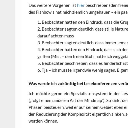
Das wei­te­re Vor­ge­hen ist
hier
beschrie­ben (den frei­en
des Fish­bowls hat mich ziem­lich umge­hau­en – ein pa
Beob­ach­ter hat­ten den Ein­druck, dass die Gru
Beob­ach­ter sag­ten deut­lich, dass stil­le Natu
dar­auf ach­ten muss
Beob­ach­ter sag­ten deut­lich, dass immer jema
Beob­ach­ter hat­ten den Ein­druck, dass sich der K
grif­fen (Mist – den frei­en Stuhl hat­te ich weg­ge
Beob­ach­ter beschrie­ben, dass es hin­der­lich i
Tja – ich muss­te irgend­wie wenig sagen. Eigent
Was wer­de ich zukünf­tig bei Lese­kon­fe­ren­zen ver
Ich möch­te ger­ne ein Spe­zia­lis­ten­sys­tem in der L
(„folgt einem ande­ren Ast der Mind­map“). So sinkt der 
Pha­sen bei­steu­ern, weil er auf sei­nem Gebiet eben ein­
der Redu­zie­rung der Kom­ple­xi­tät eigent­lich sin­ken
wer­den können.