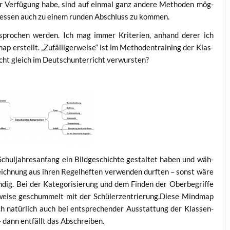
ur Ver­fü­gung habe, sind auf ein­mal ganz ande­re Metho­den mög­
ro­zes­sen auch zu einem run­den Abschluss zu kommen.
espro­chen wer­den. Ich mag immer Kri­te­ri­en, anhand derer ich
erstellt. „Zufäl­li­ger­wei­se“ ist im Metho­den­trai­ning der Klas­
cht gleich im Deutsch­un­ter­richt verwursten?
­jah­res­an­fang ein Bild­ge­schich­te gestal­tet haben und wäh­
ich­nung aus ihren Regel­hef­ten ver­wen­den durf­ten – sonst wäre
­dig. Bei der Kate­go­ri­sie­rung und dem Fin­den der Ober­be­grif­fe
il­wei­se geschum­melt mit der Schülerzentrierung.Diese Mind­map
h natür­lich auch bei ent­spre­chen­der Aus­stat­tung der Klas­sen­
– dann ent­fällt das Abschreiben.