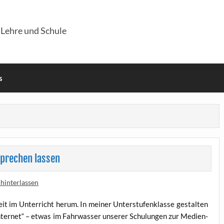
 Lehre und Schule
s
sprechen lassen
hinterlassen
eit im Unter­richt her­um. In mei­ner Unter­stu­fen­klas­se gestal­ten
ter­net“ – etwas im Fahr­was­ser unse­rer Schu­lun­gen zur Medi­en­