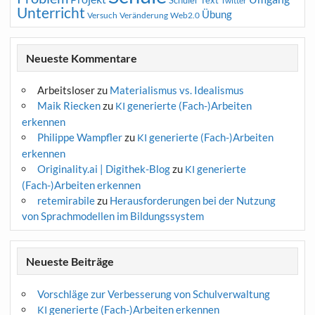
Schüler
Text
Twitter
Unterricht
Übung
Versuch
Web2.0
Veränderung
Neueste Kommentare
Arbeitsloser
zu
Materialismus vs. Idealismus
Maik Riecken
zu
generierte (Fach-)Arbeiten
KI
erkennen
Philippe Wampfler
zu
generierte (Fach-)Arbeiten
KI
erkennen
Originality.ai | Digithek-Blog
zu
generierte
KI
(Fach-)Arbeiten erkennen
retemirabile
zu
Herausforderungen bei der Nutzung
von Sprachmodellen im Bildungssystem
Neueste Beiträge
Vorschläge zur Verbesserung von Schulverwaltung
generierte (Fach-)Arbeiten erkennen
KI