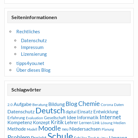
Seiteninformationen
Rechtliches
Datenschutz
Impressum
Lizensierung
tipps4you.net
Über dieses Blog
Schlagwörter
Chemie
Blog
Aufgabe
Bildung
2.0
Beratung
Corona
Daten
Deutsch
Datenschutz
Entwicklung
Einsatz
digital
Internet
Idee
Informatik
Erfahrung
Gesellschaft
Evaluation
Kritik
Kompetenz
Konzept
Lehrer
Lernen
Link
Medien
Lösung
Moodle
Niedersachsen
Methode
neu
Modell
Planung
Schule
Problem
Projekt
Umgang