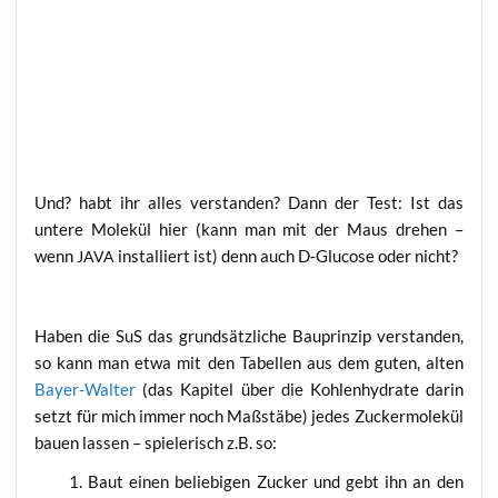
Und? habt ihr alles ver­stan­den? Dann der Test: Ist das
unte­re Mole­kül hier (kann man mit der Maus dre­hen –
wenn
instal­liert ist) denn auch D‑Glucose oder nicht?
JAVA
Haben die SuS das grund­sätz­li­che Bau­prin­zip ver­stan­den,
so kann man etwa mit den Tabel­len aus dem guten, alten
Bay­er-Wal­ter
(das Kapi­tel über die Koh­len­hy­dra­te dar­in
setzt für mich immer noch Maß­stä­be) jedes Zucker­mo­le­kül
bau­en las­sen – spie­le­risch z.B. so:
Baut einen belie­bi­gen Zucker und gebt ihn an den