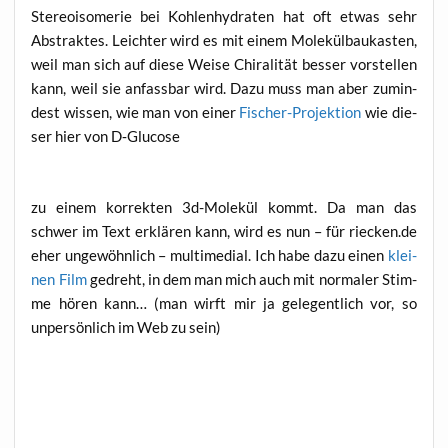
Ste­reoi­so­me­rie bei Koh­len­hy­dra­ten hat oft etwas sehr
Abs­trak­tes. Leich­ter wird es mit einem Mole­kül­bau­kas­ten,
weil man sich auf die­se Wei­se Chi­ra­li­tät bes­ser vor­stel­len
kann, weil sie anfass­bar wird. Dazu muss man aber zumin­
dest wis­sen, wie man von einer
Fischer-Pro­jek­ti­on
wie die­
ser hier von D‑Glucose
zu einem kor­rek­ten 3d-Mole­kül kommt. Da man das
schwer im Text erklä­ren kann, wird es nun – für riecken.de
eher unge­wöhn­lich – mul­ti­me­di­al. Ich habe dazu einen
klei­
nen Film
gedreht, in dem man mich auch mit nor­ma­ler Stim­
me hören kann… (man wirft mir ja gele­gent­lich vor, so
unper­sön­lich im Web zu sein)