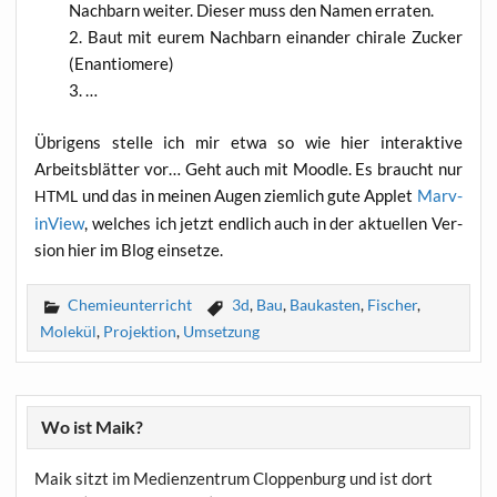
Nach­barn wei­ter. Die­ser muss den Namen erraten.
Baut mit eurem Nach­barn ein­an­der chi­ra­le Zucker
(Enan­tio­me­re)
…
Übri­gens stel­le ich mir etwa so wie hier inter­ak­ti­ve
Arbeits­blät­ter vor… Geht auch mit Mood­le. Es braucht nur
und das in mei­nen Augen ziem­lich gute App­let
Marv­
HTML
in­View
, wel­ches ich jetzt end­lich auch in der aktu­el­len Ver­
si­on hier im Blog einsetze.
Chemieunterricht
3d
,
Bau
,
Baukasten
,
Fischer
,
Molekül
,
Projektion
,
Umsetzung
Wo ist Maik?
Maik sitzt im Medienzentrum Cloppenburg und ist dort