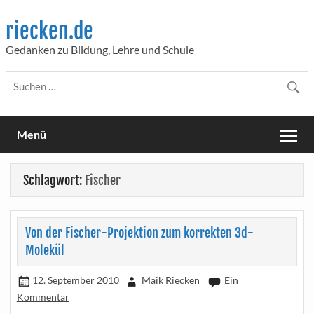
Skip
to
riecken.de
content
Gedanken zu Bildung, Lehre und Schule
Menü
Schlagwort:
Fischer
Von der Fischer-Projektion zum korrekten 3d-
Molekül
12. September 2010
Maik Riecken
Ein
Kommentar