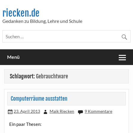
Skip
to
riecken.de
content
Gedanken zu Bildung, Lehre und Schule
Menü
Schlagwort:
Gebrauchtware
Computerräume ausstatten
23. April 2013
Maik Riecken
9 Kommentare
Ein paar Thesen: