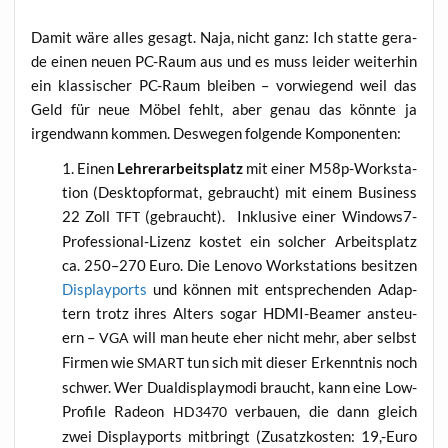
Damit wäre alles gesagt. Naja, nicht ganz: Ich stat­te gera­
de einen neu­en PC-Raum aus und es muss lei­der wei­ter­hin
ein klas­si­scher PC-Raum blei­ben – vor­wie­gend weil das
Geld für neue Möbel fehlt, aber genau das könn­te ja
irgend­wann kom­men. Des­we­gen fol­gen­de Komponenten:
Einen
Leh­rer­ar­beits­platz
mit einer M58p-Work­sta­
tion (Desk­top­for­mat, gebraucht) mit einem Busi­ness
22 Zoll
(gebraucht). Inklu­si­ve einer Win­dows7-
TFT
Pro­fes­sio­nal-Lizenz kos­tet ein sol­cher Arbeits­platz
ca. 250–270 Euro. Die Leno­vo Work­sta­tions besit­zen
Dis­play­po­rts
und kön­nen mit ent­spre­chen­den Adap­
tern trotz ihres Alters sogar HDMI-Bea­mer ansteu­
ern –
will man heu­te eher nicht mehr, aber selbst
VGA
Fir­men wie
tun sich mit die­ser Erkennt­nis noch
SMART
schwer. Wer Dual­dis­play­mo­di braucht, kann eine Low-
Pro­fi­le Rade­on
ver­bau­en, die dann gleich
HD3470
zwei Dis­play­po­rts mit­bringt (Zusatz­kos­ten: 19,-Euro