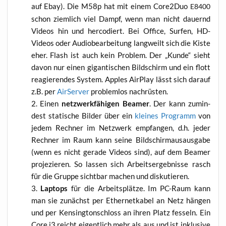
auf Ebay). Die M58p hat mit einem Core2Duo
E8400
schon ziem­lich viel Dampf, wenn man nicht dau­ernd
Vide­os hin und her­co­diert. Bei Office, Sur­fen, HD-
Vide­os oder Audio­be­ar­bei­tung lang­weilt sich die Kis­te
eher. Flash ist auch kein Pro­blem. Der „Kun­de“ sieht
davon nur einen gigan­ti­schen Bild­schirm und ein flott
reagie­ren­des Sys­tem. App­les Air­Play lässt sich dar­auf
z.B. per
Air­Ser­ver
pro­blem­los nachrüsten.
Einen
netz­werk­fä­hi­gen Bea­mer
. Der kann zumin­
dest sta­ti­sche Bil­der über ein
klei­nes Pro­gramm
von
jedem Rech­ner im Netz­werk emp­fan­gen, d.h. jeder
Rech­ner im Raum kann sei­ne Bild­schirm­aus­aus­ga­be
(wenn es nicht gera­de Vide­os sind), auf dem Bea­mer
pro­je­zie­ren. So las­sen sich Arbeits­er­geb­nis­se rasch
für die Grup­pe sicht­bar machen und diskutieren.
Lap­tops
für die Arbeits­plät­ze. Im PC-Raum kann
man sie zunächst per Ether­net­ka­bel an Netz hän­gen
und per Ken­sing­ton­schloss an ihren Platz fes­seln. Ein
Core i3 reicht eigent­lich mehr als aus und ist inklu­si­ve