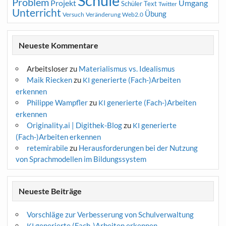
Schule
Problem
Projekt
Umgang
Schüler
Text
Twitter
Unterricht
Übung
Versuch
Web2.0
Veränderung
Neueste Kommentare
Arbeitsloser
zu
Materialismus vs. Idealismus
Maik Riecken
zu
generierte (Fach-)Arbeiten
KI
erkennen
Philippe Wampfler
zu
generierte (Fach-)Arbeiten
KI
erkennen
Originality.ai | Digithek-Blog
zu
generierte
KI
(Fach-)Arbeiten erkennen
retemirabile
zu
Herausforderungen bei der Nutzung
von Sprachmodellen im Bildungssystem
Neueste Beiträge
Vorschläge zur Verbesserung von Schulverwaltung
generierte (Fach-)Arbeiten erkennen
KI