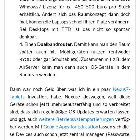
Win­dows7-Lizenz für ca. 450–500 Euro pro Stück
erhält­lich. Ändert sich das Raum­kon­zept dann doch
mal, kön­nen die Lap­tops schnell ihren Platz ver­än­dern.
Bei Desk­tops mit TFTs ist das nicht so spon­tan
denkbar.
Einen
Dual­band­rou­ter
. Damit kann man den Raum
spä­ter auch mit Mobil­ge­rä­ten nut­zen (ent­we­der
oder gar Schul­ta­blets). Zusam­men mit z.B. dem
BYOD
Air­Ser­ver kann man dann auch iOS-Gerä­te in dem
Raum verwenden.
Dann war noch Geld über, was ich in ein paar
Nexus7-
Tablets
inves­tiert habe. Nexus7 des­we­gen, weil die­se
Gerä­te schon jetzt mehr­be­nut­zer­fä­hig und so ver­brei­tet
sind, dass sich regel­mä­ßi­ge OS-Updates erwar­ten las­sen
und ggf. auch
wei­te­re Betrieb­sys­tem­po­r­tie­run­gen
ver­füg­
bar wer­den. Mit
Goog­le Apps for Edu­ca­ti­on
las­sen sich die­
se Devices auch schon jetzt zen­tral mana­gen (Pass­wor­te,