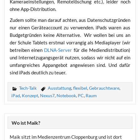
Kame­ra­ein­stel­lun­gen, Remo­te­lö­schung etc.), lei­der noch
ohne App-Distribution.
Zudem soll­te man dar­auf ach­ten, aus Daten­schutz­grün­den
nur einen Gerä­te­ac­count zu ver­wen­den. iPads waren aus
Bud­get­grün­den kei­ne Alter­na­ti­ve. Wir wol­len bei uns an
der Schu­le Tablets erst­mal vor­ran­gig als Media­play­er (wir
betrei­ben einen
DLNA-Ser­ver
für die Medi­en­dis­tri­bu­ti­on)
und Inter­net­zu­gangs­ge­rät nut­zen, sodass wir nicht auf ein
umfang­rei­ches App­an­ge­bot ange­wie­sen sind. Und dafür
sind iPads deut­lich zu teuer.
Tech-Talk
Ausstattung
,
flexibel
,
Gebrauchtware
,
iPad
,
Konzept
,
Nexus7
,
Notebook
,
PC
,
Raum
Wo ist Maik?
Maik sitzt im Medienzentrum Cloppenburg und ist dort