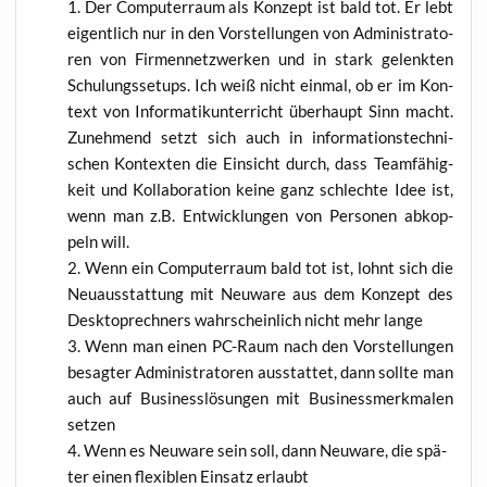
Der Com­pu­ter­raum als Kon­zept ist bald tot. Er lebt
eigent­lich nur in den Vor­stel­lun­gen von Admi­nis­tra­to­
ren von Fir­men­netz­wer­ken und in stark gelenk­ten
Schu­lungs­set­ups. Ich weiß nicht ein­mal, ob er im Kon­
text von Infor­ma­tik­un­ter­richt über­haupt Sinn macht.
Zuneh­mend setzt sich auch in infor­ma­ti­ons­tech­ni­
schen Kon­tex­ten die Ein­sicht durch, dass Team­fä­hig­
keit und Kol­la­bo­ra­ti­on kei­ne ganz schlech­te Idee ist,
wenn man z.B. Ent­wick­lun­gen von Per­so­nen abkop­
peln will.
Wenn ein Com­pu­ter­raum bald tot ist, lohnt sich die
Neu­aus­stat­tung mit Neu­wa­re aus dem Kon­zept des
Desk­top­rech­ners wahr­schein­lich nicht mehr lange
Wenn man einen PC-Raum nach den Vor­stel­lun­gen
besag­ter Admi­nis­tra­to­ren aus­stat­tet, dann soll­te man
auch auf Busi­ness­lö­sun­gen mit Busi­ness­merk­ma­len
setzen
Wenn es Neu­wa­re sein soll, dann Neu­wa­re, die spä­
ter einen fle­xi­blen Ein­satz erlaubt