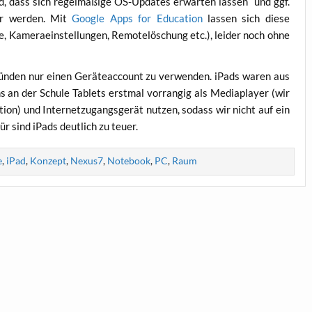
ind, dass sich regel­mä­ßi­ge OS-Updates erwar­ten las­sen und ggf.
ar wer­den. Mit
Goog­le Apps for Edu­ca­ti­on
las­sen sich die­se
 Kame­ra­ein­stel­lun­gen, Remo­te­lö­schung etc.), lei­der noch ohne
ün­den nur einen Gerä­te­ac­count zu ver­wen­den. iPads waren aus
ns an der Schu­le Tablets erst­mal vor­ran­gig als Media­play­er (wir
u­ti­on) und Inter­net­zu­gangs­ge­rät nut­zen, sodass wir nicht auf ein
ür sind iPads deut­lich zu teuer.
e
,
iPad
,
Konzept
,
Nexus7
,
Notebook
,
PC
,
Raum