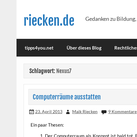
Skip
to
content
riecken.de
Gedanken zu Bildung,
tipps4you.net
Über dieses Blog
Rechtliche
Schlagwort:
Nexus7
Computerräume ausstatten
23. April 2013
Maik Riecken
9 Kommentare
Ein paar Thesen:
Der Com­pu­ter­raum als Kon­zept ist bald tot. Er