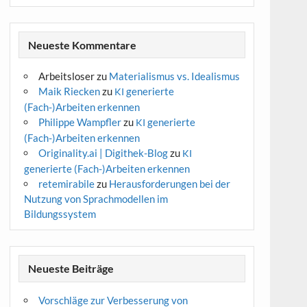
Neueste Kommentare
Arbeitsloser
zu
Materialismus vs. Idealismus
Maik Riecken
zu
generierte
KI
(Fach-)Arbeiten erkennen
Philippe Wampfler
zu
generierte
KI
(Fach-)Arbeiten erkennen
Originality.ai | Digithek-Blog
zu
KI
generierte (Fach-)Arbeiten erkennen
retemirabile
zu
Herausforderungen bei der
Nutzung von Sprachmodellen im
Bildungssystem
Neueste Beiträge
Vorschläge zur Verbesserung von