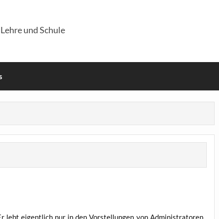
 Lehre und Schule
s
 lebt eigent­lich nur in den Vor­stel­lun­gen von Admi­nis­tra­to­ren