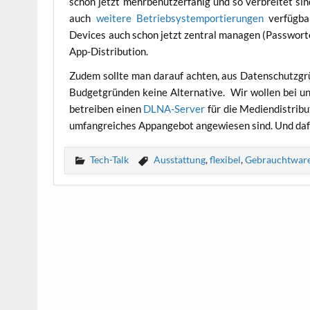
schon jetzt mehr­be­nut­zer­fä­hig und so ver­brei­tet s
auch
wei­te­re Betrieb­sys­tem­po­r­tie­run­gen
ver­füg­b
Devices auch schon jetzt zen­tral mana­gen (Pass­wor­te,
App-Distribution.
Zudem soll­te man dar­auf ach­ten, aus Daten­schutz­gr
Bud­get­grün­den kei­ne Alter­na­ti­ve. Wir wol­len bei u
betrei­ben einen
DLNA-Ser­ver
für die Medi­en­dis­tri­b
umfang­rei­ches App­an­ge­bot ange­wie­sen sind. Und daf
Tech-Talk
Ausstattung
,
flexibel
,
Gebrauchtwar