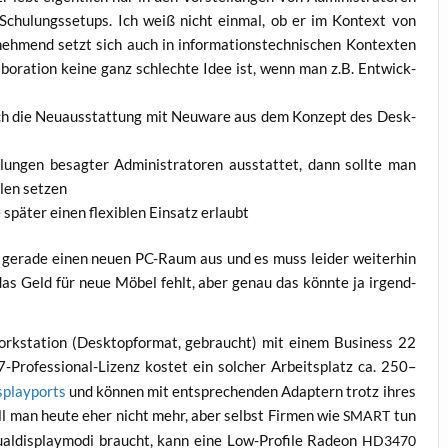
Schu­lungs­set­ups. Ich weiß nicht ein­mal, ob er im Kon­text von
neh­mend setzt sich auch in infor­ma­ti­ons­tech­ni­schen Kon­tex­ten
a­bo­ra­ti­on kei­ne ganz schlech­te Idee ist, wenn man z.B. Ent­wick­
ch die Neu­aus­stat­tung mit Neu­wa­re aus dem Kon­zept des Desk­
gen besag­ter Admi­nis­tra­to­ren aus­stat­tet, dann soll­te man
­len setzen
spä­ter einen fle­xi­blen Ein­satz erlaubt
 gera­de einen neu­en PC-Raum aus und es muss lei­der wei­ter­hin
 das Geld für neue Möbel fehlt, aber genau das könn­te ja irgend­
­sta­tion (Desk­top­for­mat, gebraucht) mit einem Busi­ness 22
Pro­fes­sio­nal-Lizenz kos­tet ein sol­cher Arbeits­platz ca. 250–
­play­po­rts
und kön­nen mit ent­spre­chen­den Adap­tern trotz ihres
l man heu­te eher nicht mehr, aber selbst Fir­men wie
tun
SMART
l­dis­play­mo­di braucht, kann eine Low-Pro­fi­le Rade­on
HD3470