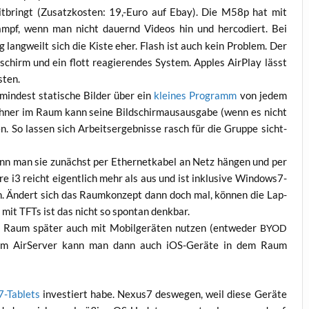
 mit­bringt (Zusatz­kos­ten: 19,-Euro auf Ebay). Die M58p hat mit
mpf, wenn man nicht dau­ernd Vide­os hin und her­co­diert. Bei
ng lang­weilt sich die Kis­te eher. Flash ist auch kein Pro­blem. Der
schirm und ein flott reagie­ren­des Sys­tem. App­les Air­Play lässt
sten.
in­dest sta­ti­sche Bil­der über ein
klei­nes Pro­gramm
von jedem
h­ner im Raum kann sei­ne Bild­schirm­aus­aus­ga­be (wenn es nicht
n. So las­sen sich Arbeits­er­geb­nis­se rasch für die Grup­pe sicht­
nn man sie zunächst per Ether­net­ka­bel an Netz hän­gen und per
ore i3 reicht eigent­lich mehr als aus und ist inklu­si­ve Win­dows7-
h. Ändert sich das Raum­kon­zept dann doch mal, kön­nen die Lap­
s mit TFTs ist das nicht so spon­tan denkbar.
Raum spä­ter auch mit Mobil­ge­rä­ten nut­zen (ent­we­der
BYOD
 dem Air­Ser­ver kann man dann auch iOS-Gerä­te in dem Raum
-Tablets
inves­tiert habe. Nexus7 des­we­gen, weil die­se Gerä­te