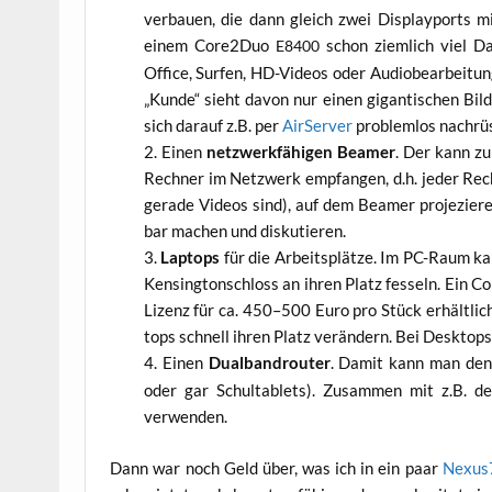
ver­bau­en, die dann gleich zwei Dis­play­po­rts
einem Core2Duo
schon ziem­lich viel Da
E8400
Office, Sur­fen, HD-Vide­os oder Audio­be­ar­bei­tu
„Kun­de“ sieht davon nur einen gigan­ti­schen Bild­
sich dar­auf z.B. per
Air­Ser­ver
pro­blem­los nachrü
Einen
netz­werk­fä­hi­gen Bea­mer
. Der kann zum
Rech­ner im Netz­werk emp­fan­gen, d.h. jeder Rec
gera­de Vide­os sind), auf dem Bea­mer pro­je­zie­re
bar machen und diskutieren.
Lap­tops
für die Arbeits­plät­ze. Im PC-Raum ka
Ken­sing­ton­schloss an ihren Platz fes­seln. Ein C
Lizenz für ca. 450–500 Euro pro Stück erhält­lic
tops schnell ihren Platz ver­än­dern. Bei Desk­top
Einen
Dual­band­rou­ter
. Damit kann man den 
oder gar Schul­ta­blets). Zusam­men mit z.B.
verwenden.
Dann war noch Geld über, was ich in ein paar
Nexus7