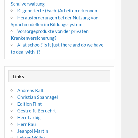
Schulverwaltung
generierte (Fach-)Arbeiten erkennen
KI
Herausforderungen bei der Nutzung von
Sprachmodellen im Bildungssystem
Vorsorgeprodukte von der privaten
Krankenversicherung?
at school? Is it just there and do we have
AI
to deal with it?
Links
Andreas Kalt
Christian Spannagel
Edition Flint
Gestreift-Beruehrt
Herr Larbig
Herr Rau
Jeanpol Martin
Lehrer Müller