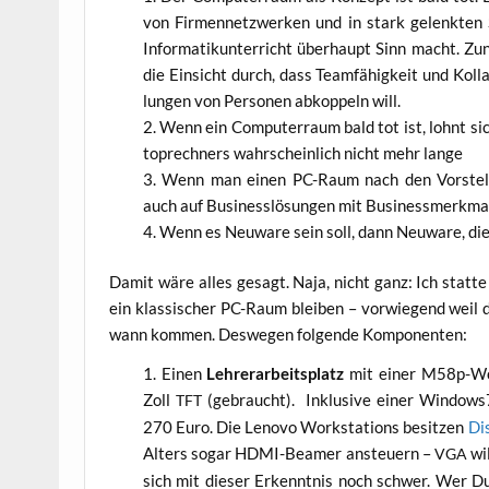
von Fir­men­netz­wer­ken und in stark gelenk­ten 
Infor­ma­tik­un­ter­richt über­haupt Sinn macht. Zu
die Ein­sicht durch, dass Team­fä­hig­keit und Kol­l
lun­gen von Per­so­nen abkop­peln will.
Wenn ein Com­pu­ter­raum bald tot ist, lohnt si
top­rech­ners wahr­schein­lich nicht mehr lange
Wenn man einen PC-Raum nach den Vor­stel­lun­
auch auf Busi­ness­lö­sun­gen mit Busi­ness­merk­ma
Wenn es Neu­wa­re sein soll, dann Neu­wa­re, die 
Damit wäre alles gesagt. Naja, nicht ganz: Ich stat­te
ein klas­si­scher PC-Raum blei­ben – vor­wie­gend weil
wann kom­men. Des­we­gen fol­gen­de Komponenten:
Einen
Leh­rer­ar­beits­platz
mit einer M58p-Work
Zoll
(gebraucht). Inklu­si­ve einer Win­dows7-
TFT
270 Euro. Die Leno­vo Work­sta­tions besit­zen
Dis
Alters sogar HDMI-Bea­mer ansteu­ern –
wil
VGA
sich mit die­ser Erkennt­nis noch schwer. Wer Dua