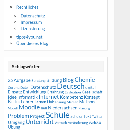
Rechtliches
Datenschutz
Impressum
Lizensierung
tipps4you.net
Über dieses Blog
Schlagwörter
Chemie
Blog
Aufgabe
Bildung
2.0
Beratung
Deutsch
Datenschutz
digital
Corona
Daten
Entwicklung
Einsatz
Erfahrung
Gesellschaft
Evaluation
Internet
Idee
Informatik
Kompetenz
Konzept
Kritik
Methode
Lehrer
Lernen
Link
Medien
Lösung
Moodle
Niedersachsen
neu
Modell
Planung
Schule
Problem
Projekt
Schüler
Text
Twitter
Unterricht
Umgang
Versuch
Web2.0
Veränderung
Übung