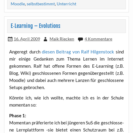
Moodle
,
selbstbestimmt
,
Unterricht
E‑Learning – Evolutions
16. April 2009
Maik Riecken
4 Kommentare
Ange­regt durch
die­sen Bei­trag von Ralf Hil­gen­stock
sind
mir eini­ge Gedan­ken zum The­ma Ler­nen im Inter­net
gekom­men. Ralf hat offe­ne For­men des E‑Learning (z.B.
Blog, Wiki) geschlos­se­nen For­men gegen­über­ge­stellt (z.B.
Mood­le) und dabei auch meh­re­re Lan­zen für geschlos­se­ne
Set­ups gebrochen.
Könn­te ich, wie ich woll­te, mach­te ich es in der Schu­le
momen­tan so:
Pha­se 1:
Momen­tan prä­fe­rier­te ich bei jün­ge­ren SuS die geschlos­se­
ne Lern­platt­form ‑sie bie­tet einen Schutz­raum bei z.B.