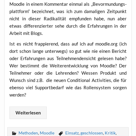
Mood­le in einem Kom­men­tar ein­mal als „Bevor­mun­dungs­
platt­form“ bezeich­net, was ich zum dama­li­gen Zeit­punkt
nicht in die­ser Radi­ka­li­tät emp­fun­den habe, nun aber
etwas dif­fe­ren­zier­ter sehe durch die Erfah­run­gen in der
Arbeit mit Blogs.
Ist es nicht frap­pie­rend, dass auf ich auf moodle.org (ich
dort schon lan­ge unter­wegs) so gut wie nie einen Bericht
oder Erfah­run­gen aus Teil­neh­men­den­sicht gele­sen habe?
Wer bestimmt die Wei­ter­ent­wick­lung von Mood­le? Der
Teil­neh­mer oder die Leh­ren­den? Wes­sen Pro­dukt und
Wunsch sind z.B. die neu­en Con­di­tio­nal Acti­vi­ties, die für
eben­so viel Sup­port­be­darf wie das Rol­len­sys­tem sor­gen
werden?
Wei­ter­le­sen
Methoden
,
Moodle
Einsatz
,
geschlossen
,
Kritik
,