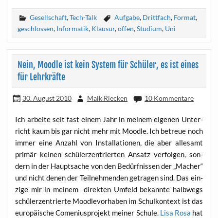
Gesellschaft
,
Tech-Talk
Aufgabe
,
Drittfach
,
Format
,
geschlossen
,
Informatik
,
Klausur
,
offen
,
Studium
,
Uni
Nein, Moodle ist kein System für Schüler, es ist eines
für Lehrkräfte
30. August 2010
Maik Riecken
10 Kommentare
Ich arbei­te seit fast einem Jahr in mei­nem eige­nen Unter­
richt kaum bis gar nicht mehr mit Mood­le. Ich betreue noch
immer eine Anzahl von Instal­la­tio­nen, die aber alle­samt
pri­mär kei­nen schü­ler­zen­trier­ten Ansatz ver­fol­gen, son­
dern in der Haupt­sa­che von den Bedürf­nis­sen der „Macher“
und nicht denen der Teil­neh­men­den getra­gen sind. Das ein­
zi­ge mir in mei­nem direk­ten Umfeld bekann­te halb­wegs
schü­ler­zen­trier­te Mood­le­vor­ha­ben im Schul­kon­text ist das
euro­päi­sche Come­ni­us­pro­jekt mei­ner Schu­le.
Lisa Rosa
hat