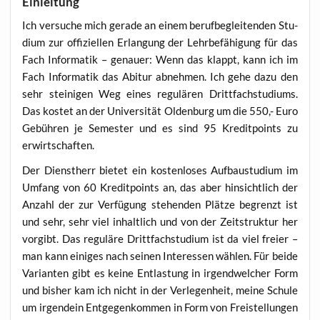
Einleitung
Ich ver­su­che mich gera­de an einem beruf­be­glei­ten­den Stu­
di­um zur offi­zi­el­len Erlan­gung der Lehr­be­fä­hi­gung für das
Fach Infor­ma­tik – genau­er: Wenn das klappt, kann ich im
Fach Infor­ma­tik das Abitur abneh­men. Ich gehe dazu den
sehr stei­ni­gen Weg eines regu­lä­ren Dritt­fach­stu­di­ums.
Das kos­tet an der Uni­ver­si­tät Olden­burg um die 550,- Euro
Gebüh­ren je Semes­ter und es sind 95 Kre­dit­points zu
erwirtschaften.
Der Dienst­herr bie­tet ein kos­ten­lo­ses Auf­bau­stu­di­um im
Umfang von 60 Kre­dit­points an, das aber hin­sicht­lich der
Anzahl der zur Ver­fü­gung ste­hen­den Plät­ze begrenzt ist
und sehr, sehr viel inhalt­lich und von der Zeit­struk­tur her
vor­gibt. Das regu­lä­re Dritt­fach­stu­di­um ist da viel frei­er –
man kann eini­ges nach sei­nen Inter­es­sen wäh­len. Für bei­de
Vari­an­ten gibt es kei­ne Ent­las­tung in irgend­wel­cher Form
und bis­her kam ich nicht in der Ver­le­gen­heit, mei­ne Schu­le
um irgend­ein Ent­ge­gen­kom­men in Form von Frei­stel­lun­gen