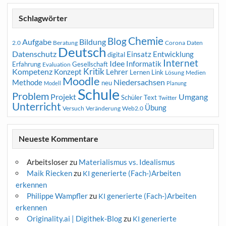
Schlagwörter
Chemie
Blog
Aufgabe
Bildung
2.0
Beratung
Corona
Daten
Deutsch
Datenschutz
Entwicklung
Einsatz
digital
Internet
Idee
Informatik
Erfahrung
Gesellschaft
Evaluation
Kritik
Kompetenz
Konzept
Lehrer
Lernen
Link
Medien
Lösung
Moodle
Niedersachsen
Methode
neu
Modell
Planung
Schule
Problem
Projekt
Umgang
Schüler
Text
Twitter
Unterricht
Übung
Versuch
Web2.0
Veränderung
Neueste Kommentare
Arbeitsloser
zu
Materialismus vs. Idealismus
Maik Riecken
zu
generierte (Fach-)Arbeiten
KI
erkennen
Philippe Wampfler
zu
generierte (Fach-)Arbeiten
KI
erkennen
Originality.ai | Digithek-Blog
zu
generierte
KI