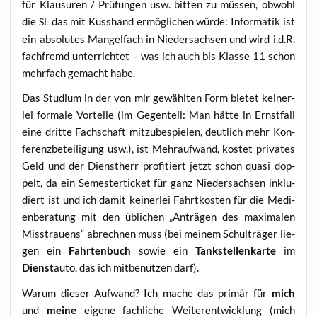
für Klau­su­ren / Prü­fun­gen usw. bit­ten zu müs­sen, obwohl
die
das mit Kuss­hand ermög­li­chen wür­de: Infor­ma­tik ist
SL
ein abso­lu­tes Man­gel­fach in Nie­der­sach­sen und wird i.d.R.
fach­fremd unter­rich­tet – was ich auch bis Klas­se 11 schon
mehr­fach gemacht habe.
Das Stu­di­um in der von mir gewähl­ten Form bie­tet kei­ner­
lei for­ma­le Vor­tei­le (im Gegen­teil: Man hät­te in Ernst­fall
eine drit­te Fach­schaft mit­zu­be­spie­len, deut­lich mehr Kon­
fe­renz­be­tei­li­gung usw.), ist Mehr­auf­wand, kos­tet pri­va­tes
Geld und der Dienst­herr pro­fi­tiert jetzt schon qua­si dop­
pelt, da ein Semes­ter­ti­cket für ganz Nie­der­sach­sen inklu­
diert ist und ich damit kei­ner­lei Fahrt­kos­ten für die Medi­
en­be­ra­tung mit den übli­chen „Anträ­gen des maxi­ma­len
Miss­trau­ens“ abrech­nen muss (bei mei­nem Schul­trä­ger lie­
gen ein
Fahr­ten­buch
sowie ein
Tank­stel­lenkar­te
im
Dienst
auto, das ich mit­be­nut­zen darf).
War­um die­ser Auf­wand? Ich mache das pri­mär für
mich
und
mei­ne
eige­ne fach­li­che Wei­ter­ent­wick­lung (mich