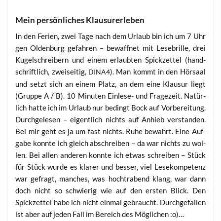
Mein persönliches Klausurerleben
In den Feri­en, zwei Tage nach dem Urlaub bin ich um 7 Uhr
gen Olden­burg gefah­ren – bewaff­net mit Lese­bril­le, drei
Kugel­schrei­bern und einem erlaub­ten Spick­zet­tel (hand­
schrift­lich, zwei­sei­tig,
). Man kommt in den Hör­saal
DINA4
und setzt sich an einem Platz, an dem eine Klau­sur liegt
(Grup­pe A / B). 10 Minu­ten Ein­le­se- und Fra­ge­zeit. Natür­
lich hat­te ich im Urlaub nur bedingt Bock auf Vor­be­rei­tung.
Durch­ge­le­sen – eigent­lich nichts auf Anhieb ver­stan­den.
Bei mir geht es ja um fast nichts. Ruhe bewahrt. Eine Auf­
ga­be konn­te ich gleich abschrei­ben – da war nichts zu wol­
len. Bei allen ande­ren konn­te ich etwas schrei­ben – Stück
für Stück wur­de es kla­rer und bes­ser, viel Lese­kom­pe­tenz
war gefragt, man­ches, was hoch­tra­bend klang, war dann
doch nicht so schwie­rig wie auf den ers­ten Blick. Den
Spick­zet­tel habe ich nicht ein­mal gebraucht. Durch­ge­fal­len
ist aber auf jeden Fall im Bereich des Mög­li­chen :o)…