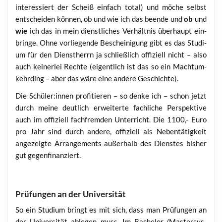
inter­es­siert der Scheiß ein­fach total) und möche selbst
ent­schei­den kön­nen, ob und wie ich das been­de und
ob
und
wie
ich das in mein dienst­li­ches Ver­hält­nis über­haupt ein­
brin­ge. Ohne vor­lie­gen­de Beschei­ni­gung gibt es das Stu­di­
um für den Dienst­herrn ja schließ­lich offi­zi­ell nicht – also
auch kei­ner­lei Rech­te (eigent­lich ist das so ein Macht­um­
kehr­ding – aber das wäre eine ande­re Geschichte).
Die Schüler:innen pro­fi­tie­ren – so den­ke ich – schon jetzt
durch mei­ne deut­lich erwei­ter­te fach­li­che Per­spek­ti­ve
auch im offi­zi­ell fach­frem­den Unter­richt. Die 1100,- Euro
pro Jahr sind durch ande­re, offi­zi­ell als Neben­tä­tig­keit
ange­zeig­te Arran­ge­ments außer­halb des Diens­tes bis­her
gut gegenfinanziert.
Prüfungen an der Universität
So ein Stu­di­um bringt es mit sich, dass man Prü­fun­gen an
der Uni­ver­si­tät able­gen muss. Im Bache­lor-/Mas­ter­sys­