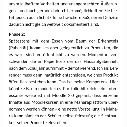
unvor­teil­haf­tem Ver­hal­ten und unan­ge­brach­ten Äuße­run­
gen – und auch gera­de dadurch Lern­mög­lich­kei­ten! Sie bie­
tet jedoch auch Schutz für schwä­che­re SuS, deren Defi­zi­te
dadurch nicht gleich welt­weit doku­men­tiert sind.
Pha­se 2:
Spä­tes­tens mit dem Essen vom Baum der Erkennt­nis
(Puber­tät) kommt es aber gele­gent­lich zu Pro­duk­ten, die
es wert sind, ver­öf­fent­licht zu wer­den. Momen­tan ver­
schwin­den die im Papier­korb, der das Haus­auf­ga­ben­heft
nach dem Schul­jahr auf­nimmt – demo­ti­vie­rend. Ich als Leh­
ren­der muss dann natür­lich ent­schei­den, wel­ches Pro­dukt
öffent­lich bestehen kann. Das ist mei­ne Kom­pe­tenz. Hier
könn­te z.B. ein mode­rier­tes Port­fo­lio hilf­reich sein. Inter­
es­san­ter­wei­se ist mit Mood­le 2.0 geplant, dass ein­zel­ne
Inhal­te aus Mood­le­kur­sen in eine Maha­ra­platt­form über­
nom­men wer­den kön­nen – eine net­te Vor­stel­lung. In Maha­
ra kann näm­lich der Schü­ler selbst fein­stu­fig die Sicht­bar­
keit sei­ner Pro­duk­te einstellen.