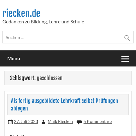
Skip
to
riecken.de
content
Gedanken zu Bildung, Lehre und Schule
Menü
Schlagwort:
geschlossen
Als fertig ausgebildete Lehrkraft selbst Prüfungen
ablegen
27. Juli 2023
Maik Riecken
5 Kommentare