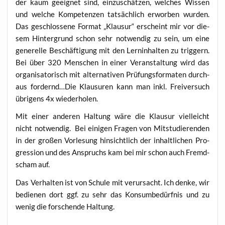
der kaum geeig­net sind, ein­zu­schät­zen, wel­ches Wis­sen
und wel­che Kom­pe­ten­zen tat­säch­lich erwor­ben wur­den.
Das geschlos­se­ne For­mat „Klau­sur“ erscheint mir vor die­
sem Hin­ter­grund schon sehr not­wen­dig zu sein, um eine
gene­rel­le Beschäf­ti­gung mit den Lern­in­hal­ten zu trig­gern.
Bei über 320 Men­schen in einer Ver­an­stal­tung wird das
orga­ni­sa­to­risch mit alter­na­ti­ven Prü­fungs­for­ma­ten durch­
aus fordernd…Die Klau­su­ren kann man inkl. Frei­ver­such
übri­gens 4x wiederholen.
Mit einer ande­ren Hal­tung wäre die Klau­sur viel­leicht
nicht not­wen­dig. Bei eini­gen Fra­gen von Mit­stu­die­ren­den
in der gro­ßen Vor­le­sung hin­sicht­lich der inhalt­li­chen Pro­
gres­si­on und des Anspruchs kam bei mir schon auch Fremd­
scham auf.
Das Ver­hal­ten ist von Schu­le mit ver­ur­sacht. Ich den­ke, wir
bedie­nen dort ggf. zu sehr das Kon­sum­be­dürf­nis und zu
wenig die for­schen­de Haltung.