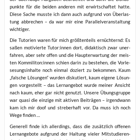
punk­te für die bei­den ande­ren mit erwirt­schaf­tet hat­te.
Die­se Sache muss­te ich dann auch auf­grund von Über­las­
tung abbre­chen – da war mir eine Par­al­lel­ver­an­stal­tung
wichtiger.
Die Tuto­ri­en waren für mich größ­ten­teils ernüch­ternd: Es
saßen moti­vier­te Tutor:innen dort, didak­tisch zwar uner­
fah­ren, aber sehr offen und die Haupt­er­war­tung der meis­
ten Kommiliton:innen schien dar­in zu bestehen, die Vor­le­
se­sungs­in­hal­te noch ein­mal doziert zu bekom­men. Kaum
„fal­sche Lösun­gen“ wur­den dis­ku­tiert, kaum eige­ne Lösun­
gen vor­ge­stellt – das Lern­an­ge­bot wur­de mei­ner Ansicht
nach kaum, eher gar nicht genutzt. Unse­re Übungs­grup­pe
war qua­si die ein­zi­ge mit akti­ven Bei­trä­gen – irgend­wann
kam ich mir doof und stre­ber­haft vor. Da muss ich noch
Wege finden …
Gene­rell fin­de ich aller­dings, dass die zusätz­lich offe­nen
Lern­an­ge­bo­te auf­grund der Hal­tung vie­ler Mit­stu­die­ren­