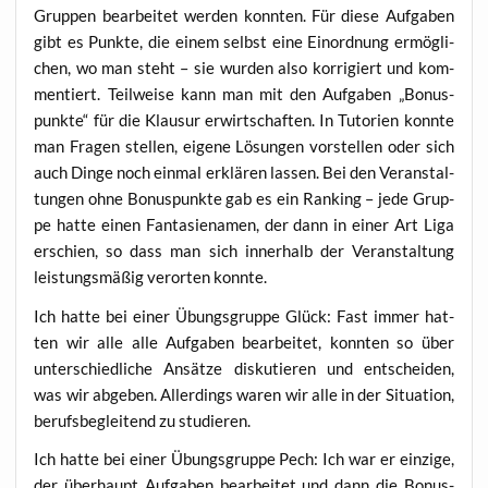
Grup­pen bear­bei­tet wer­den konn­ten. Für die­se Auf­ga­ben
gibt es Punk­te, die einem selbst eine Ein­ord­nung ermög­li­
chen, wo man steht – sie wur­den also kor­ri­giert und kom­
men­tiert. Teil­wei­se kann man mit den Auf­ga­ben „Bonus­
punk­te“ für die Klau­sur erwirt­schaf­ten. In Tuto­ri­en konn­te
man Fra­gen stel­len, eige­ne Lösun­gen vor­stel­len oder sich
auch Din­ge noch ein­mal erklä­ren las­sen. Bei den Ver­an­stal­
tun­gen ohne Bonus­punk­te gab es ein Ran­king – jede Grup­
pe hat­te einen Fan­ta­sie­na­men, der dann in einer Art Liga
erschien, so dass man sich inner­halb der Ver­an­stal­tung
leis­tungs­mä­ßig ver­or­ten konnte.
Ich hat­te bei einer Übungs­grup­pe Glück: Fast immer hat­
ten wir alle alle Auf­ga­ben bear­bei­tet, konn­ten so über
unter­schied­li­che Ansät­ze dis­ku­tie­ren und ent­schei­den,
was wir abge­ben. Aller­dings waren wir alle in der Situa­ti­on,
berufs­be­glei­tend zu studieren.
Ich hat­te bei einer Übungs­grup­pe Pech: Ich war er ein­zi­ge,
der über­haupt Auf­ga­ben bear­bei­tet und dann die Bonus­