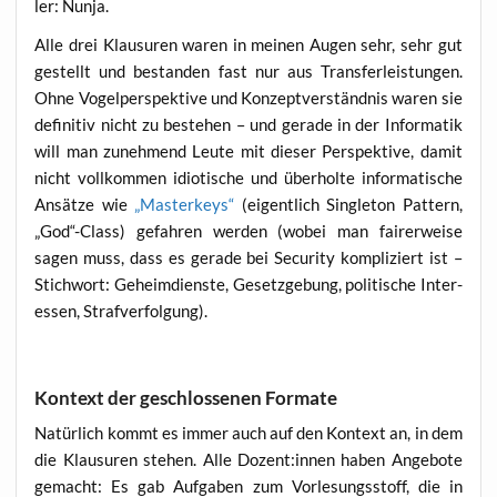
ler: Nunja.
Alle drei Klau­su­ren waren in mei­nen Augen sehr, sehr gut
gestellt und bestan­den fast nur aus Trans­fer­leis­tun­gen.
Ohne Vogel­per­spek­ti­ve und Kon­zept­ver­ständ­nis waren sie
defi­ni­tiv nicht zu bestehen – und gera­de in der Infor­ma­tik
will man zuneh­mend Leu­te mit die­ser Per­spek­ti­ve, damit
nicht voll­kom­men idio­ti­sche und über­hol­te infor­ma­ti­sche
Ansät­ze wie
„Mas­ter­keys“
(eigent­lich Sin­gle­ton Pat­tern,
„God“-Class) gefah­ren wer­den (wobei man fai­rer­wei­se
sagen muss, dass es gera­de bei Secu­ri­ty kom­pli­ziert ist –
Stich­wort: Geheim­diens­te, Gesetz­ge­bung, poli­ti­sche Inter­
es­sen, Strafverfolgung).
Kontext der geschlossenen Formate
Natür­lich kommt es immer auch auf den Kon­text an, in dem
die Klau­su­ren ste­hen. Alle Dozent:innen haben Ange­bo­te
gemacht: Es gab Auf­ga­ben zum Vor­le­sungs­stoff, die in