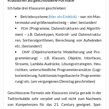
Klausuren als geschlossene Formate
Ich habe drei Klau­su­ren geschrieben:
Betriebs­sys­te­me (
hier ein Ein­blick
) – war ein Mas­
ter­mo­dul und grö­ßen­wahn­sin­nig – aber: bestanden!
(Pro­gram­me, Daten­struk­tu­ren und Algo­rith­
PDA
men) – z.B. Daten­ty­pen, Kon­troll- und Daten­struk­tu­
ren, Sor­tier­al­go­rith­men, Berech­nung von Auf­wän­den
etc. (bestan­den!)
(Objekt­ori­en­tier­te Model­lie­rung und Pro­
OMP
gram­mie­rung) – z.B. Klas­sen, Objek­te, Inter­faces,
Streams, Lamb­da-Audrü­cke, Lösungs­stra­te­gien, Heu­
ris­ti­ken, unter­schied­li­che Pro­gram­mier­an­sät­ze (Logi­
k­ori­en­tie­rung, funktionale/regelbasierte Pro­gram­mie­
rung) etc. (am ver­gan­ge­nen Diens­tag geschrieben)
Geschlos­se­ne For­ma­te wie Klau­su­ren sind ja gera­de in der
Twit­ter­bubble sehr ver­pönt und voll nicht zum Nach­weis
von Kom­pe­ten­zen für das 21. Cen­tu­ry geeig­net. Spoi­