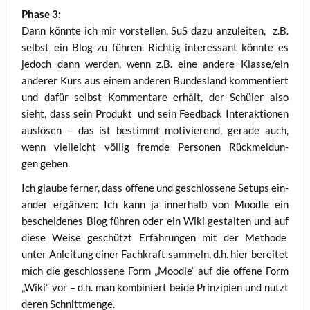
Pha­se 3:
Dann könn­te ich mir vor­stel­len, SuS dazu anzu­lei­ten, z.B.
selbst ein Blog zu füh­ren. Rich­tig inter­es­sant könn­te es
jedoch dann wer­den, wenn z.B. eine ande­re Klasse/ein
ande­rer Kurs aus einem ande­ren Bun­des­land kom­men­tiert
und dafür selbst Kom­men­ta­re erhält, der Schü­ler also
sieht, dass sein Pro­dukt und sein Feed­back Inter­ak­tio­nen
aus­lö­sen – das ist bestimmt moti­vie­rend, gera­de auch,
wenn viel­leicht völ­lig frem­de Per­so­nen Rück­mel­dun­
gen geben.
Ich glau­be fer­ner, dass offe­ne und geschlos­se­ne Set­ups ein­
an­der ergän­zen: Ich kann ja inner­halb von Mood­le ein
beschei­de­nes Blog füh­ren oder ein Wiki gestal­ten und auf
die­se Wei­se geschützt Erfah­run­gen mit der Metho­de
unter Anlei­tung einer Fach­kraft sam­meln, d.h. hier berei­tet
mich die geschlos­se­ne Form „Mood­le“ auf die offe­ne Form
„Wiki“ vor – d.h. man kom­bi­niert bei­de Prin­zi­pi­en und nutzt
deren Schnittmenge.