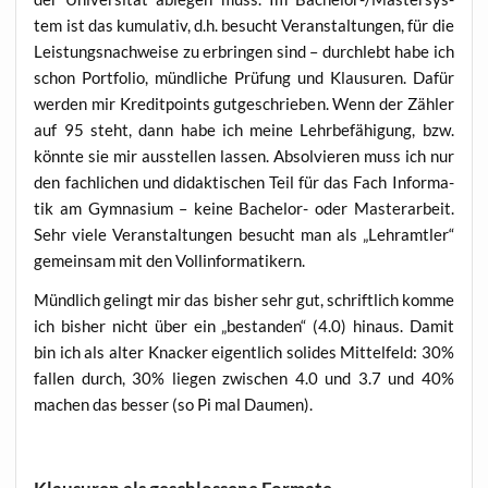
tem ist das kumu­la­tiv, d.h. besucht Ver­an­stal­tun­gen, für die
Leis­tungs­nach­wei­se zu erbrin­gen sind – durch­lebt habe ich
schon Port­fo­lio, münd­li­che Prü­fung und Klau­su­ren. Dafür
wer­den mir Kre­dit­points gut­ge­schrie­ben. Wenn der Zäh­ler
auf 95 steht, dann habe ich mei­ne Lehr­be­fä­hi­gung, bzw.
könn­te sie mir aus­stel­len las­sen. Absol­vie­ren muss ich nur
den fach­li­chen und didak­ti­schen Teil für das Fach Infor­ma­
tik am Gym­na­si­um – kei­ne Bache­lor- oder Mas­ter­ar­beit.
Sehr vie­le Ver­an­stal­tun­gen besucht man als „Lehr­amt­ler“
gemein­sam mit den Vollinformatikern.
Münd­lich gelingt mir das bis­her sehr gut, schrift­lich kom­me
ich bis­her nicht über ein „bestan­den“ (4.0) hin­aus. Damit
bin ich als alter Kna­cker eigent­lich soli­des Mit­tel­feld: 30%
fal­len durch, 30% lie­gen zwi­schen 4.0 und 3.7 und 40%
machen das bes­ser (so Pi mal Daumen).