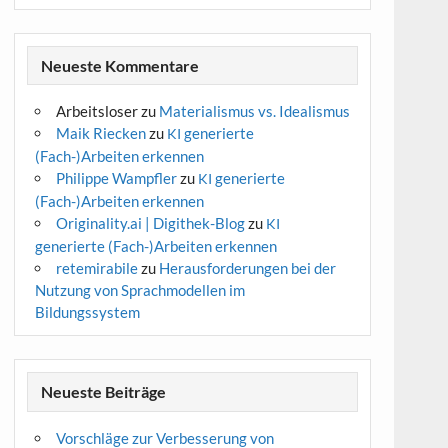
Neueste Kommentare
Arbeitsloser
zu
Materialismus vs. Idealismus
Maik Riecken
zu
generierte
KI
(Fach-)Arbeiten erkennen
Philippe Wampfler
zu
generierte
KI
(Fach-)Arbeiten erkennen
Originality.ai | Digithek-Blog
zu
KI
generierte (Fach-)Arbeiten erkennen
retemirabile
zu
Herausforderungen bei der
Nutzung von Sprachmodellen im
Bildungssystem
Neueste Beiträge
Vorschläge zur Verbesserung von