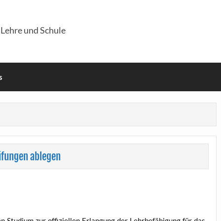
 Lehre und Schule
s
rüfungen ablegen
 Stu­di­um zur offi­zi­el­len Erlan­gung der Lehr­be­fä­hi­gung für das