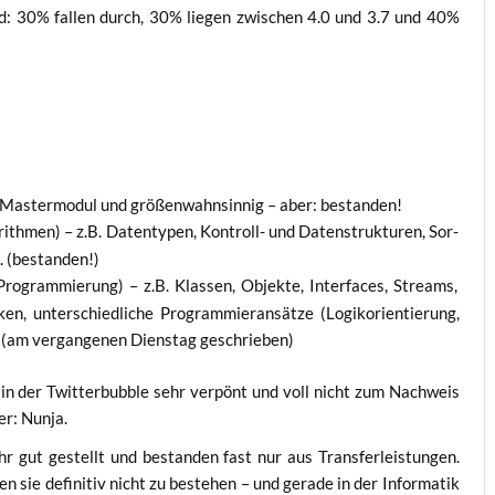
­feld: 30% fal­len durch, 30% lie­gen zwi­schen 4.0 und 3.7 und 40%
 Mas­ter­mo­dul und grö­ßen­wahn­sin­nig – aber: bestanden!
ith­men) – z.B. Daten­ty­pen, Kon­troll- und Daten­struk­tu­ren, Sor­
. (bestan­den!)
 Pro­gram­mie­rung) – z.B. Klas­sen, Objek­te, Inter­faces, Streams,
n, unter­schied­li­che Pro­gram­mier­an­sät­ze (Logi­k­ori­en­tie­rung,
 (am ver­gan­ge­nen Diens­tag geschrieben)
e in der Twit­ter­bubble sehr ver­pönt und voll nicht zum Nach­weis
ler: Nunja.
r gut gestellt und bestan­den fast nur aus Trans­fer­leis­tun­gen.
n sie defi­ni­tiv nicht zu bestehen – und gera­de in der Infor­ma­tik