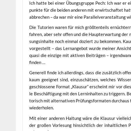
Ich hat­te bei einer Übungs­grup­pe Pech: Ich war er ei
punk­te für die bei­den ande­ren mit erwirt­schaf­tet ha
abbre­chen – da war mir eine Par­al­lel­ver­an­stal­tung w
Die Tuto­ri­en waren für mich größ­ten­teils ernüch­ter
fah­ren, aber sehr offen und die Haupt­er­war­tung der 
sungs­in­hal­te noch ein­mal doziert zu bekom­men. Kaum
vor­ge­stellt – das Lern­an­ge­bot wur­de mei­ner Ansi
qua­si die ein­zi­ge mit akti­ven Bei­trä­gen – irgend­
finden …
Gene­rell fin­de ich aller­dings, dass die zusätz­lich offe
kaum geeig­net sind, ein­zu­schät­zen, wel­ches Wis­se
geschlos­se­ne For­mat „Klau­sur“ erscheint mir vor die­
le Beschäf­ti­gung mit den Lern­in­hal­ten zu trig­gern. 
to­risch mit alter­na­ti­ven Prü­fungs­for­ma­ten durch­a
wiederholen.
Mit einer ande­ren Hal­tung wäre die Klau­sur viel­leich
der gro­ßen Vor­le­sung hin­sicht­lich der inhalt­li­c