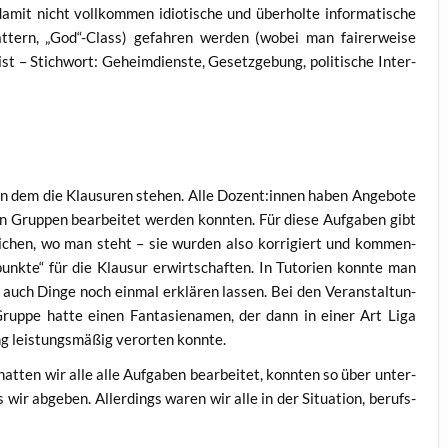
amit nicht voll­kom­men idio­ti­sche und über­hol­te infor­ma­ti­sche
at­tern, „God“-Class) gefah­ren wer­den (wobei man fai­rer­wei­se
ist – Stich­wort: Geheim­diens­te, Gesetz­ge­bung, poli­ti­sche Inter­
n dem die Klau­su­ren ste­hen. Alle Dozent:innen haben Ange­bo­te
n Grup­pen bear­bei­tet wer­den konn­ten. Für die­se Auf­ga­ben gibt
i­chen, wo man steht – sie wur­den also kor­ri­giert und kom­men­
nk­te“ für die Klau­sur erwirt­schaf­ten. In Tuto­ri­en konn­te man
h auch Din­ge noch ein­mal erklä­ren las­sen. Bei den Ver­an­stal­tun­
up­pe hat­te einen Fan­ta­sie­na­men, der dann in einer Art Liga
g leis­tungs­mä­ßig ver­or­ten konnte.
t­ten wir alle alle Auf­ga­ben bear­bei­tet, konn­ten so über unter­
as wir abge­ben. Aller­dings waren wir alle in der Situa­ti­on, berufs­