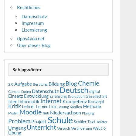
Rechtliches
Datenschutz
Impressum
Lizensierung
tipps4you.net
Über dieses Blog
Schlagwörter
Chemie
Blog
Aufgabe
Bildung
2.0
Beratung
Deutsch
Datenschutz
digital
Corona
Daten
Entwicklung
Einsatz
Erfahrung
Gesellschaft
Evaluation
Internet
Idee
Informatik
Kompetenz
Konzept
Kritik
Methode
Lehrer
Lernen
Link
Medien
Lösung
Moodle
Niedersachsen
neu
Modell
Planung
Schule
Problem
Projekt
Schüler
Text
Twitter
Unterricht
Umgang
Versuch
Web2.0
Veränderung
Übung