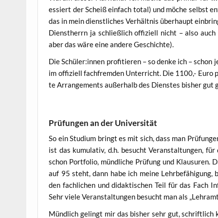
es­siert der Scheiß ein­fach total) und möche selbst en
das in mein dienst­li­ches Ver­hält­nis über­haupt ein­bri
Dienst­herrn ja schließ­lich offi­zi­ell nicht – also auc
aber das wäre eine ande­re Geschichte).
Die Schüler:innen pro­fi­tie­ren – so den­ke ich – schon je
im offi­zi­ell fach­frem­den Unter­richt. Die 1100,- Euro p
te Arran­ge­ments außer­halb des Diens­tes bis­her gut
Prüfungen an der Universität
So ein Stu­di­um bringt es mit sich, dass man Prü­fun­ge
ist das kumu­la­tiv, d.h. besucht Ver­an­stal­tun­gen, fü
schon Port­fo­lio, münd­li­che Prü­fung und Klau­su­ren.
auf 95 steht, dann habe ich mei­ne Lehr­be­fä­hi­gung, b
den fach­li­chen und didak­ti­schen Teil für das Fach In
Sehr vie­le Ver­an­stal­tun­gen besucht man als „Lehr­a
Münd­lich gelingt mir das bis­her sehr gut, schrift­lich