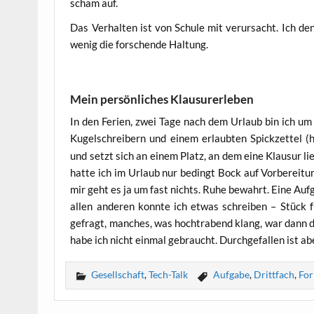
scham auf.
Das Ver­hal­ten ist von Schu­le mit ver­ur­sacht. Ich de
wenig die for­schen­de Haltung.
Mein persönliches Klausurerleben
In den Feri­en, zwei Tage nach dem Urlaub bin ich um 7
Kugel­schrei­bern und einem erlaub­ten Spick­zet­tel (han
und setzt sich an einem Platz, an dem eine Klau­sur lieg
hat­te ich im Urlaub nur bedingt Bock auf Vor­be­rei­tun
mir geht es ja um fast nichts. Ruhe bewahrt. Eine Auf­ga
allen ande­ren konn­te ich etwas schrei­ben – Stück f
gefragt, man­ches, was hoch­tra­bend klang, war dann do
habe ich nicht ein­mal gebraucht. Durch­ge­fal­len ist a
Gesellschaft
,
Tech-Talk
Aufgabe
,
Drittfach
,
Fo