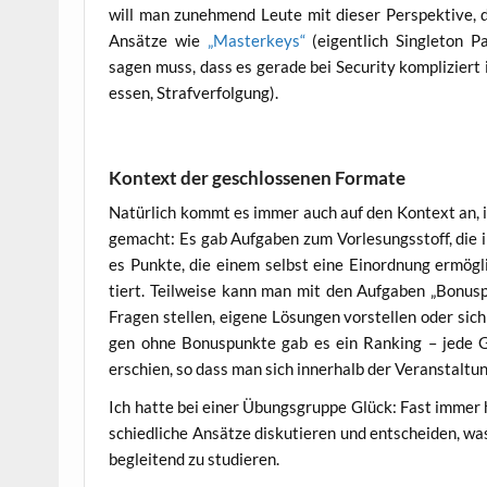
will man zuneh­mend Leu­te mit die­ser Per­spek­ti­ve, d
Ansät­ze wie
„Mas­ter­keys“
(eigent­lich Sin­gle­ton P
sagen muss, dass es gera­de bei Secu­ri­ty kom­pli­ziert 
es­sen, Strafverfolgung).
Kontext der geschlossenen Formate
Natür­lich kommt es immer auch auf den Kon­text an, i
gemacht: Es gab Auf­ga­ben zum Vor­le­sungs­stoff, die i
es Punk­te, die einem selbst eine Ein­ord­nung ermög­l
tiert. Teil­wei­se kann man mit den Auf­ga­ben „Bonus­pu
Fra­gen stel­len, eige­ne Lösun­gen vor­stel­len oder sic
gen ohne Bonus­punk­te gab es ein Ran­king – jede Gr
erschien, so dass man sich inner­halb der Ver­an­stal­tun
Ich hat­te bei einer Übungs­grup­pe Glück: Fast immer ha
schied­li­che Ansät­ze dis­ku­tie­ren und ent­schei­den, w
be­glei­tend zu studieren.