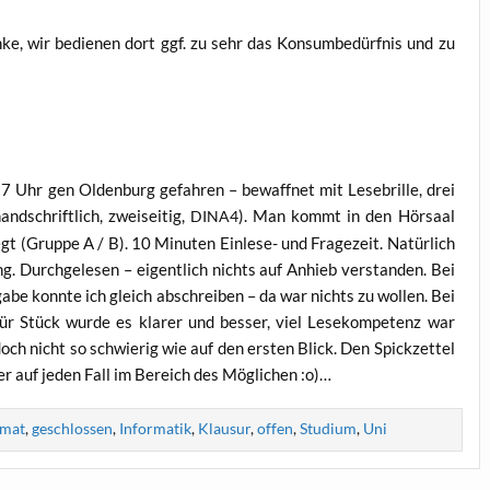
n­ke, wir bedie­nen dort ggf. zu sehr das Kon­sum­be­dürf­nis und zu
 Uhr gen Olden­burg gefah­ren – bewaff­net mit Lese­bril­le, drei
d­schrift­lich, zwei­sei­tig,
). Man kommt in den Hör­saal
DINA4
t (Grup­pe A / B). 10 Minu­ten Ein­le­se- und Fra­ge­zeit. Natür­lich
g. Durch­ge­le­sen – eigent­lich nichts auf Anhieb ver­stan­den. Bei
­be konn­te ich gleich abschrei­ben – da war nichts zu wol­len. Bei
ür Stück wur­de es kla­rer und bes­ser, viel Lese­kom­pe­tenz war
ch nicht so schwie­rig wie auf den ers­ten Blick. Den Spick­zet­tel
ber auf jeden Fall im Bereich des Mög­li­chen :o)…
rmat
,
geschlossen
,
Informatik
,
Klausur
,
offen
,
Studium
,
Uni