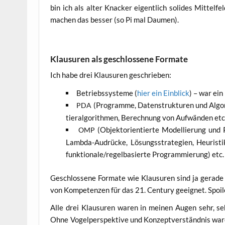
bin ich als alter Kna­cker eigent­lich soli­des Mit­tel
machen das bes­ser (so Pi mal Daumen).
Klausuren als geschlossene Formate
Ich habe drei Klau­su­ren geschrieben:
Betriebs­sys­te­me (
hier ein Ein­blick
) – war ein
(Pro­gram­me, Daten­struk­tu­ren und Algo­r
PDA
tier­al­go­rith­men, Berech­nung von Auf­wän­den etc
(Objekt­ori­en­tier­te Model­lie­rung und
OMP
Lamb­da-Audrü­cke, Lösungs­stra­te­gien, Heu­ris­ti­ke
funktionale/regelbasierte Pro­gram­mie­rung) etc.
Geschlos­se­ne For­ma­te wie Klau­su­ren sind ja gera­d
von Kom­pe­ten­zen für das 21. Cen­tu­ry geeig­net. Spoi­
Alle drei Klau­su­ren waren in mei­nen Augen sehr, seh
Ohne Vogel­per­spek­ti­ve und Kon­zept­ver­ständ­nis ware