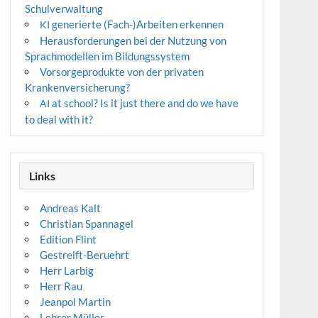
Schulverwaltung
generierte (Fach-)Arbeiten erkennen
KI
Herausforderungen bei der Nutzung von
Sprachmodellen im Bildungssystem
Vorsorgeprodukte von der privaten
Krankenversicherung?
at school? Is it just there and do we have
AI
to deal with it?
Links
Andreas Kalt
Christian Spannagel
Edition Flint
Gestreift-Beruehrt
Herr Larbig
Herr Rau
Jeanpol Martin
Lehrer Müller