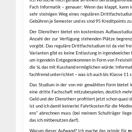
Fach Infor­ma­tik – genau­er: Wenn das klappt, kann 
sehr stei­ni­gen Weg eines regu­lä­ren Dritt­fach­stu­di
Gebüh­ren je Semes­ter und es sind 95 Kre­dit­points z
Der Dienst­herr bie­tet ein kos­ten­lo­ses Auf­bau­stu­d
Anzahl der zur Ver­fü­gung ste­hen­den Plät­ze begrenzt
vor­gibt. Das regu­lä­re Dritt­fach­stu­di­um ist da viel f
Vari­an­ten gibt es kei­ne Ent­las­tung in irgend­wel­cher
um irgend­ein Ent­ge­gen­kom­men in Form von Frei­stel­l
die
das mit Kuss­hand ermög­li­chen wür­de: Infor­ma­ti
SL
fach­fremd unter­rich­tet – was ich auch bis Klas­se 1
Das Stu­di­um in der von mir gewähl­ten Form bie­tet kei­
eine drit­te Fach­schaft mit­zu­be­spie­len, deut­lich mehr
Geld und der Dienst­herr pro­fi­tiert jetzt schon qua­si d
ist und ich damit kei­ner­lei Fahrt­kos­ten für die Medi­
ens“ abrech­nen muss (bei mei­nem Schul­trä­ger lie­g
das ich mit­be­nut­zen darf).
War­um die­ser Auf­wand? Ich mache das pri­mär für
m