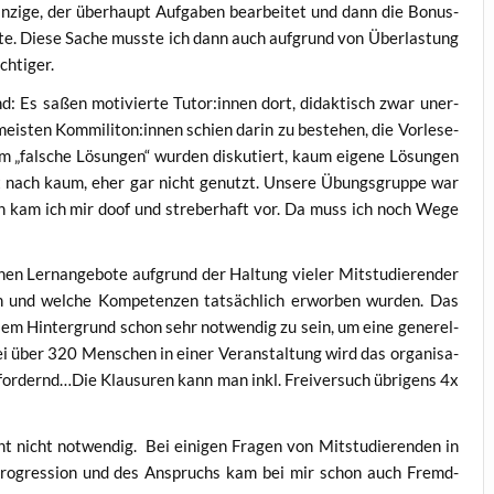
n­zi­ge, der über­haupt Auf­ga­ben bear­bei­tet und dann die Bonus­
t­te. Die­se Sache muss­te ich dann auch auf­grund von Über­las­tung
ichtiger.
nd: Es saßen moti­vier­te Tutor:innen dort, didak­tisch zwar uner­
meis­ten Kommiliton:innen schien dar­in zu bestehen, die Vor­le­se­
 „fal­sche Lösun­gen“ wur­den dis­ku­tiert, kaum eige­ne Lösun­gen
cht nach kaum, eher gar nicht genutzt. Unse­re Übungs­grup­pe war
wann kam ich mir doof und stre­ber­haft vor. Da muss ich noch Wege
­nen Lern­an­ge­bo­te auf­grund der Hal­tung vie­ler Mit­stu­die­ren­der
n und wel­che Kom­pe­ten­zen tat­säch­lich erwor­ben wur­den. Das
sem Hin­ter­grund schon sehr not­wen­dig zu sein, um eine gene­rel­
Bei über 320 Men­schen in einer Ver­an­stal­tung wird das orga­ni­sa­
us fordernd…Die Klau­su­ren kann man inkl. Frei­ver­such übri­gens 4x
t nicht not­wen­dig. Bei eini­gen Fra­gen von Mit­stu­die­ren­den in
hen Pro­gres­si­on und des Anspruchs kam bei mir schon auch Fremd­