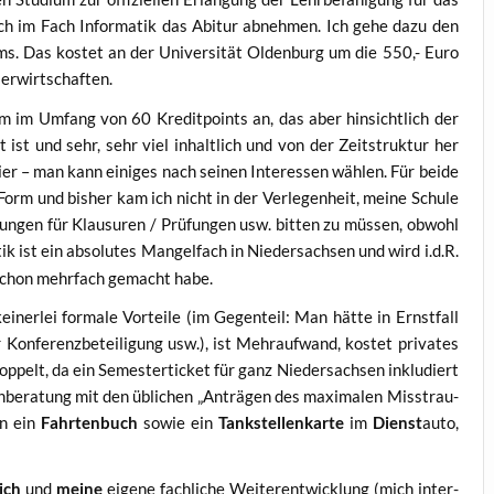
ich im Fach Infor­ma­tik das Abitur abneh­men. Ich gehe dazu den
­ums. Das kos­tet an der Uni­ver­si­tät Olden­burg um die 550,- Euro
u erwirtschaften.
i­um im Umfang von 60 Kre­dit­points an, das aber hin­sicht­lich der
 ist und sehr, sehr viel inhalt­lich und von der Zeit­struk­tur her
rei­er – man kann eini­ges nach sei­nen Inter­es­sen wäh­len. Für bei­de
 Form und bis­her kam ich nicht in der Ver­le­gen­heit, mei­ne Schu­le
un­gen für Klau­su­ren / Prü­fun­gen usw. bit­ten zu müs­sen, obwohl
k ist ein abso­lu­tes Man­gel­fach in Nie­der­sach­sen und wird i.d.R.
1 schon mehr­fach gemacht habe.
ner­lei for­ma­le Vor­tei­le (im Gegen­teil: Man hät­te in Ernst­fall
 Kon­fe­renz­be­tei­li­gung usw.), ist Mehr­auf­wand, kos­tet pri­va­tes
op­pelt, da ein Semes­ter­ti­cket für ganz Nie­der­sach­sen inklu­diert
en­be­ra­tung mit den übli­chen „Anträ­gen des maxi­ma­len Miss­trau­
en ein
Fahr­ten­buch
sowie ein
Tank­stel­lenkar­te
im
Dienst
auto,
ich
und
mei­ne
eige­ne fach­li­che Wei­ter­ent­wick­lung (mich inter­