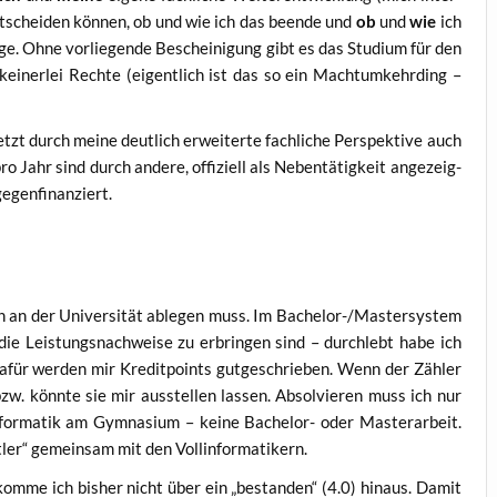
t­schei­den kön­nen, ob und wie ich das been­de und
ob
und
wie
ich
n­ge. Ohne vor­lie­gen­de Beschei­ni­gung gibt es das Stu­di­um für den
h kei­ner­lei Rech­te (eigent­lich ist das so ein Macht­um­kehr­ding –
tzt durch mei­ne deut­lich erwei­ter­te fach­li­che Per­spek­ti­ve auch
ro Jahr sind durch ande­re, offi­zi­ell als Neben­tä­tig­keit ange­zeig­
 gegenfinanziert.
n an der Uni­ver­si­tät able­gen muss. Im Bache­lor-/Mas­ter­sys­tem
r die Leis­tungs­nach­wei­se zu erbrin­gen sind – durch­lebt habe ich
 Dafür wer­den mir Kre­dit­points gut­ge­schrie­ben. Wenn der Zäh­ler
zw. könn­te sie mir aus­stel­len las­sen. Absol­vie­ren muss ich nur
for­ma­tik am Gym­na­si­um – kei­ne Bache­lor- oder Mas­ter­ar­beit.
mt­ler“ gemein­sam mit den Vollinformatikern.
 kom­me ich bis­her nicht über ein „bestan­den“ (4.0) hin­aus. Damit