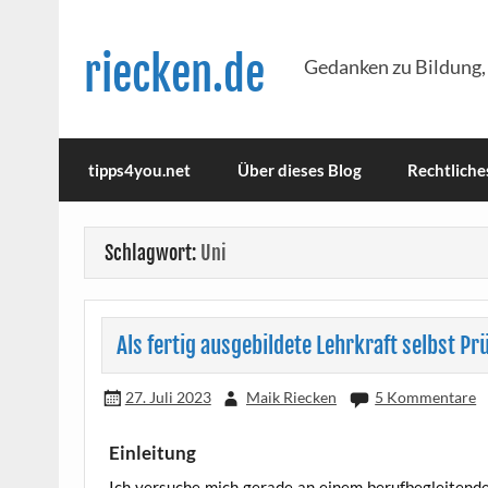
Skip
to
content
riecken.de
Gedanken zu Bildung,
tipps4you.net
Über dieses Blog
Rechtliche
Schlagwort:
Uni
Als fertig ausgebildete Lehrkraft selbst P
27. Juli 2023
Maik Riecken
5 Kommentare
Einleitung
Ich ver­su­che mich gera­de an einem beruf­be­glei­ten­den