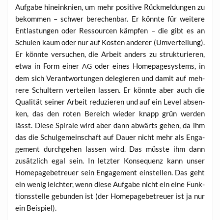
Auf­ga­be hin­ein­knien, um mehr posi­ti­ve Rück­mel­dun­gen zu
bekom­men – schwer bere­chen­bar. Er könn­te für wei­te­re
Ent­las­tun­gen oder Res­sour­cen kämp­fen – die gibt es an
Schu­len kaum oder nur auf Kos­ten ande­rer (Umver­tei­lung).
Er könn­te ver­su­chen, die Arbeit anders zu struk­tu­rie­ren,
etwa in Form einer
oder eines Home­page­sys­tems, in
AG
dem sich Ver­ant­wor­tun­gen dele­gie­ren und damit auf meh­
re­re Schul­tern ver­tei­len las­sen. Er könn­te aber auch die
Qua­li­tät sei­ner Arbeit redu­zie­ren und auf ein Level absen­
ken, das den roten Bereich wie­der knapp grün wer­den
lässt. Die­se Spi­ra­le wird aber dann abwärts gehen, da ihm
das die Schul­ge­mein­schaft auf Dau­er nicht mehr als Enga­
ge­ment durch­ge­hen las­sen wird. Das müss­te ihm dann
zusätz­lich egal sein. In letz­ter Kon­se­quenz kann unser
Home­page­be­treu­er sein Enga­ge­ment ein­stel­len. Das geht
ein wenig leich­ter, wenn die­se Auf­ga­be nicht ein eine Funk­
ti­ons­stel­le gebun­den ist (der Home­page­be­treu­er ist ja nur
ein Beispiel).