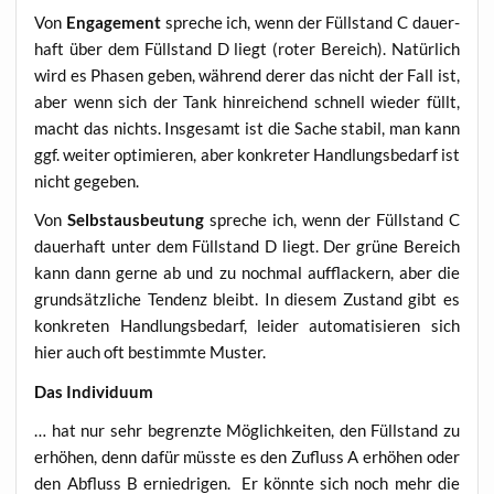
Von
Enga­ge­ment
spre­che ich, wenn der Füll­stand C dau­er­
haft über dem Füll­stand D liegt (roter Bereich). Natür­lich
wird es Pha­sen geben, wäh­rend derer das nicht der Fall ist,
aber wenn sich der Tank hin­rei­chend schnell wie­der füllt,
macht das nichts. Ins­ge­samt ist die Sache sta­bil, man kann
ggf. wei­ter opti­mie­ren, aber kon­kre­ter Hand­lungs­be­darf ist
nicht gegeben.
Von
Selbst­aus­beu­tung
spre­che ich, wenn der Füll­stand C
dau­er­haft unter dem Füll­stand D liegt. Der grü­ne Bereich
kann dann ger­ne ab und zu noch­mal auf­fla­ckern, aber die
grund­sätz­li­che Ten­denz bleibt. In die­sem Zustand gibt es
kon­kre­ten Hand­lungs­be­darf, lei­der auto­ma­ti­sie­ren sich
hier auch oft bestimm­te Muster.
Das Indi­vi­du­um
… hat nur sehr begrenz­te Mög­lich­kei­ten, den Füll­stand zu
erhö­hen, denn dafür müss­te es den Zufluss A erhö­hen oder
den Abfluss B ernied­ri­gen. Er könn­te sich noch mehr die