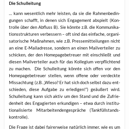
Die Schul­lei­tung
… kann wesent­lich mehr leis­ten, da sie die Rah­men­be­din­
gun­gen schafft, in denen sich Enga­ge­ment abspielt (Kon­
trol­le über den Abfluss B). Sie könn­te z.B. die Kom­mu­ni­ka­
ti­ons­struk­tu­ren ver­bes­sern – oft sind das ein­fa­che, orga­ni­
sa­to­ri­sche Maß­nah­men, wie z.B. Pres­se­mit­tei­lun­gen nicht
an eine E‑Mailadresse, son­dern an einen Mail­ver­tei­ler zu
schi­cken, der den Home­page­be­treu­er mit ein­schließt und
die­sen Mail­ver­tei­ler auch für das Kol­le­gi­um ver­pflich­tend
zu machen. Die Schul­lei­tung könn­te sich offen vor den
Home­page­be­treu­er stel­len, wenn offe­ne oder ver­deck­te
Miss­ach­tung (z.B. „Wie­so? Er hat sich doch selbst dazu ent­
schie­den, die­se Auf­ga­be zu erle­di­gen!“) geäu­ßert wird.
Schul­lei­tung kann sich aktiv um den Stand und die Zufrie­
den­heit des Enga­gier­ten erkun­di­gen – etwa durch insti­tu­
tio­na­li­sier­te Mit­ar­bei­ten­den­ge­sprä­che (Tank­füll­stands­
kon­trol­le).
Die Fra­ge ist dabei fai­rer­wei­se natür­lich immer, wie es um