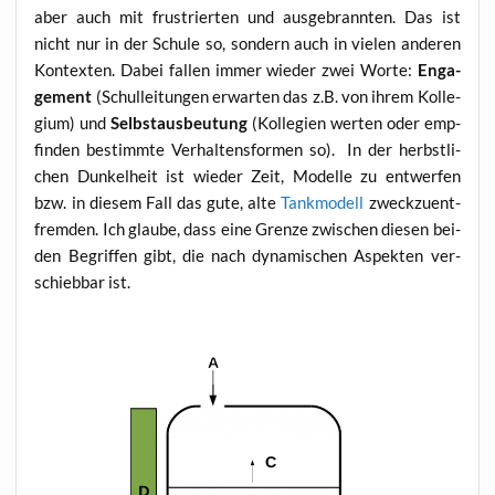
aber auch mit frus­trier­ten und aus­ge­brann­ten. Das ist
nicht nur in der Schu­le so, son­dern auch in vie­len ande­ren
Kon­tex­ten. Dabei fal­len immer wie­der zwei Wor­te:
Enga­
ge­ment
(Schul­lei­tun­gen erwar­ten das z.B. von ihrem Kol­le­
gi­um) und
Selbst­aus­beu­tung
(Kol­le­gi­en wer­ten oder emp­
fin­den bestimm­te Ver­hal­tens­for­men so). In der herbst­li­
chen Dun­kel­heit ist wie­der Zeit, Model­le zu ent­wer­fen
bzw. in die­sem Fall das gute, alte
Tank­mo­dell
zweck­zu­ent­
frem­den. Ich glau­be, dass eine Gren­ze zwi­schen die­sen bei­
den Begrif­fen gibt, die nach dyna­mi­schen Aspek­ten ver­
schieb­bar ist.