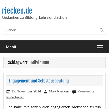
Skip
to
riecken.de
content
Gedanken zu Bildung, Lehre und Schule
Menü
Schlagwort:
Individuum
Engagement und Selbstausbeutung
15. November 2014
Maik Riecken
Kommentar
hinterlassen
Ich habe mit sehr vie­len enga­gier­ten Men­schen zu tun,