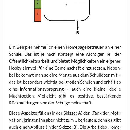
Ein Bei­spiel neh­me ich einen Home­page­be­treu­er an einer
Schu­le. Das ist je nach Kon­zept eine wich­ti­ger Teil der
Öffent­lich­keits­ar­beit und bie­tet Mög­lich­kei­ten ein eige­nes
Hob­by sinn­voll für eine Gemein­schaft ein­zu­set­zen. Neben­
bei bekommt man so eine Men­ge aus dem Schul­le­ben mit –
das ist beson­ders wich­tig bei gro­ßen Schu­len und erhält so
eine Infor­ma­ti­ons­vor­sprung – auch eine klei­ne ideel­le
Macht­op­ti­on. Viel­leicht gibt es posi­ti­ve, bestär­ken­de
Rück­mel­dun­gen von der Schulgemeinschaft.
Die­se Aspek­te fül­len (in der Skiz­ze: A) den „Tank der Moti­
va­ti­on“, brin­gen ihn aber nicht zum Über­lau­fen, denn es gibt
auch einen Abfluss (in der Skiz­ze: B). Die Arbeit des Home­