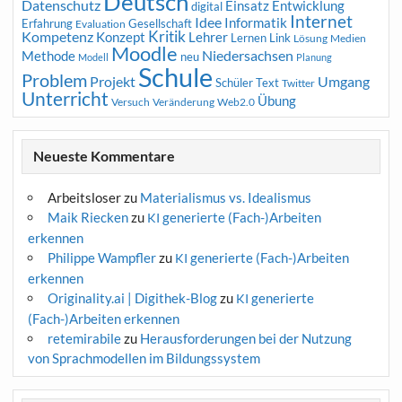
Deutsch
Datenschutz
Entwicklung
Einsatz
digital
Internet
Idee
Informatik
Erfahrung
Gesellschaft
Evaluation
Kritik
Kompetenz
Konzept
Lehrer
Lernen
Link
Medien
Lösung
Moodle
Niedersachsen
Methode
neu
Modell
Planung
Schule
Problem
Projekt
Umgang
Schüler
Text
Twitter
Unterricht
Übung
Versuch
Web2.0
Veränderung
Neueste Kommentare
Arbeitsloser
zu
Materialismus vs. Idealismus
Maik Riecken
zu
generierte (Fach-)Arbeiten
KI
erkennen
Philippe Wampfler
zu
generierte (Fach-)Arbeiten
KI
erkennen
Originality.ai | Digithek-Blog
zu
generierte
KI
(Fach-)Arbeiten erkennen
retemirabile
zu
Herausforderungen bei der Nutzung
von Sprachmodellen im Bildungssystem