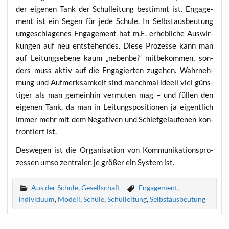
der eige­nen Tank der Schul­lei­tung bestimmt ist. Enga­ge­
ment ist ein Segen für jede Schu­le. In Selbst­aus­beu­tung
umge­schla­ge­nes Enga­ge­ment hat m.E. erheb­li­che Aus­wir­
kun­gen auf neu ent­ste­hen­des. Die­se Pro­zes­se kann man
auf Lei­tungs­ebe­ne kaum „neben­bei“ mit­be­kom­men, son­
ders muss aktiv auf die Enga­gier­ten zuge­hen. Wahr­neh­
mung und Auf­merk­sam­keit sind manch­mal ideell viel güns­
ti­ger als man gemein­hin ver­mu­ten mag – und fül­len den
eige­nen Tank, da man in Lei­tungs­po­si­tio­nen ja eigent­lich
immer mehr mit dem Nega­ti­ven und Schief­ge­lau­fe­nen kon­
fron­tiert ist.
Des­we­gen ist die Orga­ni­sa­ti­on von Kom­mu­ni­ka­ti­ons­pro­
zes­sen umso zen­tra­ler. je grö­ßer ein Sys­tem ist.
Aus der Schule
,
Gesellschaft
Engagement
,
Individuum
,
Modell
,
Schule
,
Schulleitung
,
Selbstausbeutung