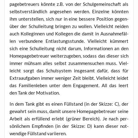
page­be­treu­ers könn­te z.B. von der Schul­ge­mein­schaft als
selbst­ver­ständ­lich ange­se­hen wer­den. Ein­zel­ne könn­ten
ihm unter­stel­len, sich nur in eine bes­se­re Posi­ti­on gegen­
über der Schul­lei­tung brin­gen zu wol­len. Viel­leicht nei­den
auch Kol­le­gin­nen und Kol­le­gen die damit in Aus­nah­me­fäl­
len ver­bun­de­ne Ent­las­tungs­stun­de. Viel­leicht küm­mert
sich eine Schul­lei­tung nicht dar­um, Infor­ma­tio­nen an den
Home­page­be­treu­er wei­ter­zu­ge­ben, sodass das die­ser sich
immer müh­sam alles selbst zusam­men­su­chen muss. Viel­
leicht sorgt das Schul­sys­tem ins­ge­samt dafür, dass für
Extra­auf­ga­ben immer weni­ger Zeit bleibt. Viel­leicht lei­det
das Fami­li­en­le­ben unter dem Enga­ge­ment. All das leert
den Tank der Motivation.
In dem Tank gibt es einen Füll­stand (in der Skiz­ze: C), der
gewahrt sein muss, damit unse­re Home­page­be­treu­er sei­ne
Arbeit als erfül­lend erlebt (grü­ner Bereich). Je nach per­
sön­li­chem Emp­fin­den (in der Skiz­ze: D) kann die­ser not­
wen­di­ge Füll­stand variieren.