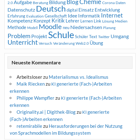
Chemie
Blog
Aufgabe
Bildung
2.0
Beratung
Corona
Daten
Deutsch
Datenschutz
Entwicklung
Einsatz
digital
Internet
Idee
Informatik
Erfahrung
Gesellschaft
Evaluation
Kritik
Kompetenz
Konzept
Lehrer
Lernen
Link
Medien
Lösung
Moodle
Niedersachsen
Methode
neu
Modell
Planung
Schule
Problem
Projekt
Umgang
Schüler
Text
Twitter
Unterricht
Übung
Versuch
Web2.0
Veränderung
Neueste Kommentare
Arbeitsloser
zu
Materialismus vs. Idealismus
Maik Riecken
zu
generierte (Fach-)Arbeiten
KI
erkennen
Philippe Wampfler
zu
generierte (Fach-)Arbeiten
KI
erkennen
Originality.ai | Digithek-Blog
zu
generierte
KI
(Fach-)Arbeiten erkennen
retemirabile
zu
Herausforderungen bei der Nutzung
von Sprachmodellen im Bildungssystem