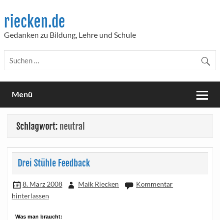
Skip
to
riecken.de
content
Gedanken zu Bildung, Lehre und Schule
Menü
Schlagwort:
neutral
Drei Stühle Feedback
8. März 2008
Maik Riecken
Kommentar
hinterlassen
Was man braucht: