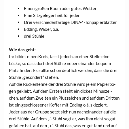
Einen gro­ßen Raum oder gutes Wetter
Eine Sitz­ge­le­gen­heit für jeden
Drei ver­schie­den­far­bi­ge DINA4-Tonpapierblätter
Edding, Waxer, o.ä.
drei Stüh­le
Wie das geht:
Ihr bil­det einen Kreis, lasst jedoch an einer Stel­le eine
Lücke, so dass dort drei Stüh­le neben­ein­an­der bequem
Platz fin­den. Es soll­te schon deut­lich wer­den, dass die drei
Stüh­le „geson­dert“ stehen.
Auf die Rücken­leh­ne der drei Stüh­le wird je ein Papier­bo­
gen geklebt. Auf dem Ers­ten steht ein dickes Minus­zei­
chen, auf dem Zwei­ten ein Plus­zei­chen und auf dem Drit­ten
ist ein geschlos­se­ner Kof­fer mit Edding o.ä. skizziert.
Jeder aus der Grup­pe setzt sich nun nach­ein­an­der auf die
drei Stüh­le. Auf dem „-“-Stuhl sagt er, was ihm nicht so gut
gefal­len hat, auf den „+“-Stuhl das, was er gut fand und auf