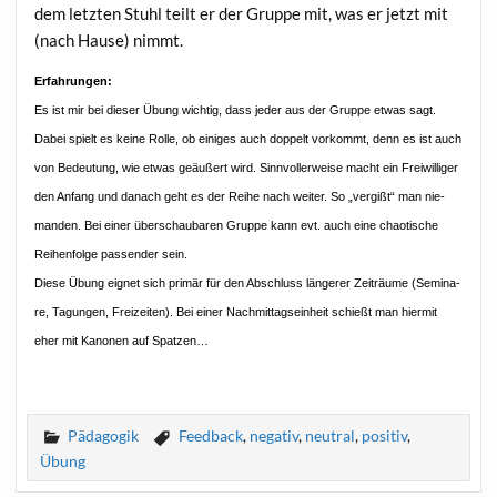
dem letz­ten Stuhl teilt er der Grup­pe mit, was er jetzt mit
(nach Hau­se) nimmt.
Erfah­run­gen:
Es ist mir bei die­ser Übung wich­tig, dass jeder aus der Grup­pe etwas sagt.
Dabei spielt es kei­ne Rol­le, ob eini­ges auch dop­pelt vor­kommt, denn es ist auch
von Bedeu­tung, wie etwas geäu­ßert wird. Sinn­vol­ler­wei­se macht ein Frei­wil­li­ger
den Anfang und danach geht es der Rei­he nach wei­ter. So „ver­gißt“ man nie­
man­den. Bei einer über­schau­ba­ren Grup­pe kann evt. auch eine chao­ti­sche
Rei­hen­fol­ge pas­sen­der sein.
Die­se Übung eig­net sich pri­mär für den Abschluss län­ge­rer Zeit­räu­me (Semi­na­
re, Tagun­gen, Frei­zei­ten). Bei einer Nach­mit­tags­ein­heit schießt man hier­mit
eher mit Kano­nen auf Spatzen…
Pädagogik
Feedback
,
negativ
,
neutral
,
positiv
,
Übung