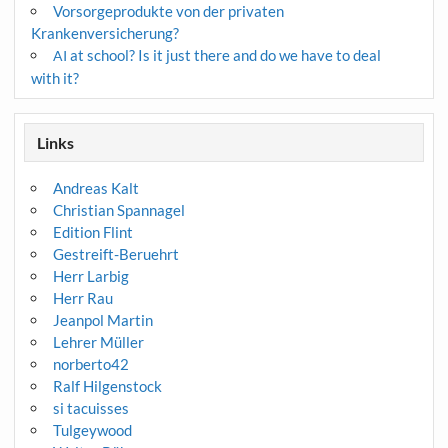
Vorsorgeprodukte von der privaten
Krankenversicherung?
at school? Is it just there and do we have to deal
AI
with it?
Links
Andreas Kalt
Christian Spannagel
Edition Flint
Gestreift-Beruehrt
Herr Larbig
Herr Rau
Jeanpol Martin
Lehrer Müller
norberto42
Ralf Hilgenstock
si tacuisses
Tulgeywood