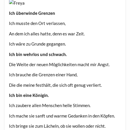
Ich über­win­de Grenzen
Ich muss­te den Ort verlassen,
An dem ich alles hat­te, denn es war Zeit.
Ich wäre zu Grun­de gegangen.
Ich bin wehr­los und schwach.
Die Wei­te der neu­en Mög­lich­kei­ten macht mir Angst.
Ich brau­che die Gren­zen einer Hand,
Die die mei­ne fest­hält, die sich oft genug verliert.
Ich bin eine Königin.
Ich zau­be­re allen Men­schen hel­le Stimmen.
Ich mache sie sanft und war­me Gedan­ken in den Köpfen.
Ich brin­ge sie zum Lächeln, ob sie wol­len oder nicht.