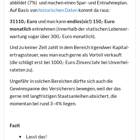
abbil­det (7%) und machen einen Spar- und Ent­nah­me­plan.
Auf Basis von
his­to­ri­schen Daten
kommt da raus:
31110,- Euro
und man kann
endlos(sic!) 150,- Euro
monat­lich
ent­neh­men (inner­halb der sta­ti­schen Lebens­er­
war­tung sogar über 300,- Euro monatlich).
Und zu kei­ner Zeit zahlt in dem Bereich irgend­wer Kapi­tal­
ertrags­steu­er, was man euch ger­ne als Vor­teil ver­kauft
(die schlägt erst bei 1000,- Euro Zinsen/Jahr bei Unver­hei­
ra­te­ten zu).
Unge­fähr in sol­chen Berei­chen dürf­te sich auch die
Gewinn­span­ne des Ver­si­che­rers bewe­gen, weil der das
ger­ne mit lang­fris­ti­gen Staats­an­lei­hen absi­chert, die
momen­tan bei rund 3–4% liegen.
Fazit
Lasst das!