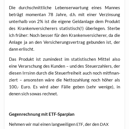
Die durch­schnitt­li­che Lebens­er­war­tung eines Man­nes
beträgt momen­tan 78 Jah­re, d.h. mit einer Ver­zin­sung
unter­halb von 2% ist die eige­ne Geld­an­la­ge dem Pro­dukt
des Kran­ken­ver­si­che­rers sta­tis­tisch(!) über­le­gen. Ster­be
ich frü­her: Noch bes­ser für den Kran­ken­ver­si­che­rer, da die
Anla­ge ja an den Ver­si­che­rungs­ver­trag gebun­den ist, der
dann erlischt.
Das Pro­dukt ist zumin­dest im sta­tis­ti­schen Mit­tel also
eine Ver­ar­schung des Kun­den – und des Steu­er­zah­lers, der
die­sen Irr­sinn durch die Steu­er­frei­heit auch noch mit­fi­nan­
ziert – ansons­ten wäre die Net­to­zah­lung noch höher als
100,- Euro. Es wird aber Fäl­le geben (sehr weni­ge), in
denen sich sowas rechnet.
Gegen­rech­nung mit ETF-Sparplan
Neh­men wir mal einen lang­wei­li­gen
, der den
ETF
DAX