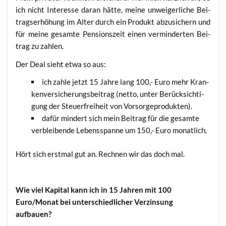
ich nicht Inter­es­se dar­an hät­te, mei­ne unwei­ger­li­che Bei­
trags­er­hö­hung im Alter durch ein Pro­dukt abzu­si­chern und
für mei­ne gesam­te Pen­si­ons­zeit einen ver­min­der­ten Bei­
trag zu zahlen.
Der Deal sieht etwa so aus:
ich zah­le jetzt 15 Jah­re lang 100,- Euro mehr Kran­
ken­ver­si­che­rungs­bei­trag (net­to, unter Berück­sich­ti­
gung der Steu­er­frei­heit von Vorsorgeprodukten).
dafür min­dert sich mein Bei­trag für die gesam­te
ver­blei­ben­de Lebens­span­ne um 150,- Euro monatlich.
Hört sich erst­mal gut an. Rech­nen wir das doch mal.
Wie viel Kapi­tal kann ich in 15 Jah­ren mit 100
Euro/Monat bei unter­schied­li­cher Ver­zin­sung
aufbauen?