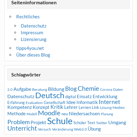
Seiteninformationen
Rechtliches
Datenschutz
Impressum
Lizensierung
tipps4you.net
Über dieses Blog
Schlagwörter
Chemie
Blog
Aufgabe
Bildung
2.0
Beratung
Corona
Daten
Deutsch
Datenschutz
Entwicklung
Einsatz
digital
Internet
Idee
Informatik
Erfahrung
Gesellschaft
Evaluation
Kritik
Kompetenz
Konzept
Lehrer
Lernen
Link
Medien
Lösung
Moodle
Niedersachsen
Methode
neu
Modell
Planung
Schule
Problem
Projekt
Umgang
Schüler
Text
Twitter
Unterricht
Übung
Versuch
Web2.0
Veränderung