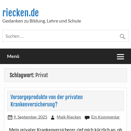
Skip
to
riecken.de
content
Gedanken zu Bildung, Lehre und Schule
Menü
Schlagwort:
Privat
Vorsorgeprodukte von der privaten
Krankenversicherung?
9. September 2025
Maik Riecken
Ein Kommentar
Mein pri­va­ter Kran­ken­ver­si­che­rer rief mich kürz­lich an, ob