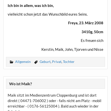
Ich bin in allem, was ich bin,
viel­leicht schon jetzt das Wunsch­bild eures Seins.
Freya, 23. März 2008
3410g, 50cm
Es freu­en sich
Kers­tin, Maik, John, Tjor­ven und Nisse
Allgemein
Geburt
,
Privat
,
Tochter
Wo ist Maik?
Maik sitzt im Medienzentrum Cloppenburg und ist dort
direkt ( 04471-706002 ) oder - falls nicht am Platz - mobil
erreichbar - ( 0176-56125004 ). Bald auch wieder in der