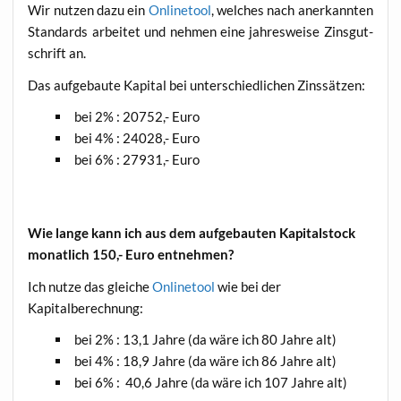
Wir nut­zen dazu ein
Online­tool
, wel­ches nach aner­kann­ten
Stan­dards arbei­tet und neh­men eine jah­res­wei­se Zins­gut­
schrift an.
Das auf­ge­bau­te Kapi­tal bei unter­schied­li­chen Zinssätzen:
bei 2% : 20752,- Euro
bei 4% : 24028,- Euro
bei 6% : 27931,- Euro
Wie lan­ge kann ich aus dem auf­ge­bau­ten Kapi­tal­stock
monat­lich 150,- Euro entnehmen?
Ich nut­ze das glei­che
Online­tool
wie bei der
Kapitalberechnung:
bei 2% : 13,1 Jah­re (da wäre ich 80 Jah­re alt)
bei 4% : 18,9 Jah­re (da wäre ich 86 Jah­re alt)
bei 6% : 40,6 Jah­re (da wäre ich 107 Jah­re alt)