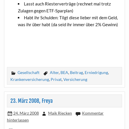
Lasst auch Ries­ter­ver­trä­ge (rech­net mal trotz
Zula­gen gegen ETF-Sparplan)
Habt ihr Schul­den: Tilgt die­se lie­ber mit dem Geld,
was ihr über habt (da seid ihr immer über 2% Gewinn)
Gesellschaft
Alter
,
BEA
,
Beitrag
,
Erniedrigung
,
Krankenversicherung
,
Privat
,
Versicherung
23. März 2008, Freya
24. März 2008
Maik Riecken
Kommentar
hinterlassen