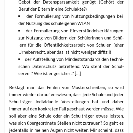
Gebot der Daten­spar­sam­keit genügt (Gehört der
Beruf der Eltern in eine Schulakte?)
der For­mu­lie­rung von Nut­zungs­be­din­gun­gen bei
der Nut­zung des schul­ei­ge­nen
WLAN
der For­mu­lie­rung von Ein­ver­ständ­nis­er­klä­run­gen
zur Nut­zung von Bil­dern der Schü­le­rin­nen und Schü­
lern für die Öffent­lich­keits­ar­beit von Schu­len (eher
Urhe­ber­recht, aber das ist nicht weni­ger diffizil)
der Auf­stel­lung von Min­dest­stan­dards den tech­ni­
schen Daten­schutz betref­fend: Wo steht der Schul­
ser­ver? Wie ist er gesichert? […]
Beklagt man das Feh­len von Mus­ter­schrei­ben, so wird
immer wie­der dar­auf ver­wie­sen, dass jede Schu­le und jeder
Schul­trä­ger indi­vi­du­el­le Vor­stel­lun­gen hat und daher
immer auf den kon­kre­ten Fall geschaut wer­den müs­se. Wie
soll aber eine Schu­le oder ein Schul­trä­ger etwas leis­ten,
was sich über­ge­ord­ne­te Stel­len nicht zutrau­en? So geht es
jeden­falls in mei­nen Augen nicht wei­ter. Mir scheint, dass