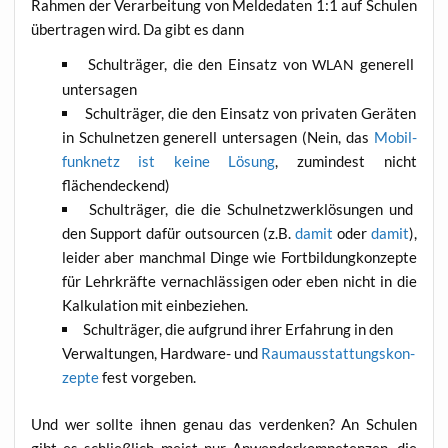
Rah­men der Ver­ar­bei­tung von Mel­de­da­ten 1:1 auf Schu­len
über­tra­gen wird. Da gibt es dann
Schul­trä­ger, die den Ein­satz von
gene­rell
WLAN
untersagen
Schul­trä­ger, die den Ein­satz von pri­va­ten Gerä­ten
in Schul­net­zen gene­rell unter­sa­gen (Nein, das
Mobil­
funk­netz ist kei­ne Lösung
, zumin­dest nicht
flächendeckend)
Schul­trä­ger, die die Schul­netz­werk­lö­sun­gen und
den Sup­port dafür out­sour­cen (z.B.
damit
oder
damit
),
lei­der aber manch­mal Din­ge wie Fort­bil­dung­kon­zep­te
für Lehr­kräf­te ver­nach­läs­si­gen oder eben nicht in die
Kal­ku­la­ti­on mit einbeziehen.
Schul­trä­ger, die auf­grund ihrer Erfah­rung in den
Ver­wal­tun­gen, Hard­ware- und
Raum­aus­stat­tungs­kon­
zep­te
fest vorgeben.
Und wer soll­te ihnen genau das ver­den­ken? An Schu­len