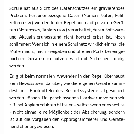
Schu­le hat aus Sicht des Daten­schut­zes ein gra­vie­ren­des
Pro­blem: Per­so­nen­be­zo­ge­ne Daten (Namen, Noten, Fehl­
zei­ten usw.) wer­den in der Regel auch auf pri­va­ten Gerä­
ten (Note­books, Tablets usw.) ver­ar­bei­tet, deren Soft­ware-
und Aktua­li­sie­rungs­stand nicht kon­trol­lier­bar ist. Noch
schlim­mer: Wer sich in einem Schul­netz wirk­lich ein­mal die
Mühe macht, nach Frei­ga­ben und offe­nen Ports bei ein­ge­
buch­ten Gerä­ten zu nut­zen, wird mit Sicher­heit fün­dig
werden.
Es gibt beim nor­ma­len Anwen­der in der Regel über­haupt
kein Bewusst­sein dar­über, wie die eige­nen Gerä­te zumin­
dest mit Bord­mit­teln des Betriebs­sys­tems abge­si­chert
wer­den kön­nen. Bei geschlos­se­nen Hard­war­uni­ver­sen wir
z.B. bei App­le­pro­duk­ten hät­te er – selbst wenn er es woll­te
– nicht ein­mal eine Mög­lich­keit der Absi­che­rung, son­dern
ist auf die Vor­ga­ben der App­pro­gram­mie­rer und Gerä­te­
her­stel­ler angewiesen.