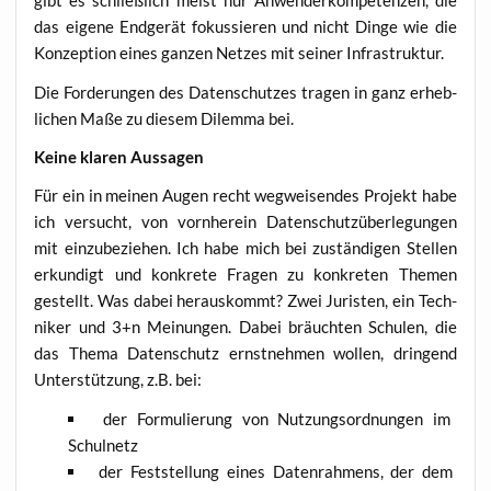
gibt es schließ­lich meist nur Anwen­der­kom­pe­ten­zen, die
das eige­ne End­ge­rät fokus­sie­ren und nicht Din­ge wie die
Kon­zep­ti­on eines gan­zen Net­zes mit sei­ner Infrastruktur.
Die For­de­run­gen des Daten­schut­zes tra­gen in ganz erheb­
li­chen Maße zu die­sem Dilem­ma bei.
Kei­ne kla­ren Aussagen
Für ein in mei­nen Augen recht weg­wei­sen­des Pro­jekt habe
ich ver­sucht, von vorn­her­ein Daten­schutz­über­le­gun­gen
mit ein­zu­be­zie­hen. Ich habe mich bei zustän­di­gen Stel­len
erkun­digt und kon­kre­te Fra­gen zu kon­kre­ten The­men
gestellt. Was dabei her­aus­kommt? Zwei Juris­ten, ein Tech­
ni­ker und 3+n Mei­nun­gen. Dabei bräuch­ten Schu­len, die
das The­ma Daten­schutz ernst­neh­men wol­len, drin­gend
Unter­stüt­zung, z.B. bei:
der For­mu­lie­rung von Nut­zungs­ord­nun­gen im
Schulnetz
der Fest­stel­lung eines Daten­rah­mens, der dem