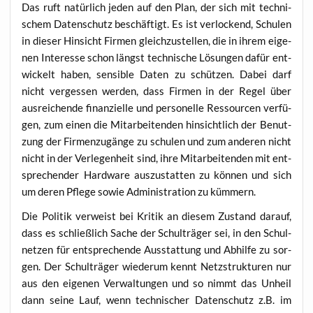
Das ruft natür­lich jeden auf den Plan, der sich mit tech­ni­
schem Daten­schutz beschäf­tigt. Es ist ver­lo­ckend, Schu­len
in die­ser Hin­sicht Fir­men gleich­zu­stel­len, die in ihrem eige­
nen Inter­es­se schon längst tech­ni­sche Lösun­gen dafür ent­
wi­ckelt haben, sen­si­ble Daten zu schüt­zen. Dabei darf
nicht ver­ges­sen wer­den, dass Fir­men in der Regel über
aus­rei­chen­de finan­zi­el­le und per­so­nel­le Res­sour­cen ver­fü­
gen, zum einen die Mit­ar­bei­ten­den hin­sicht­lich der Benut­
zung der Fir­men­zu­gän­ge zu schu­len und zum ande­ren nicht
nicht in der Ver­le­gen­heit sind, ihre Mit­ar­bei­ten­den mit ent­
spre­chen­der Hard­ware aus­zu­stat­ten zu kön­nen und sich
um deren Pfle­ge sowie Admi­nis­tra­ti­on zu kümmern.
Die Poli­tik ver­weist bei Kri­tik an die­sem Zustand dar­auf,
dass es schließ­lich Sache der Schul­trä­ger sei, in den Schul­
net­zen für ent­spre­chen­de Aus­stat­tung und Abhil­fe zu sor­
gen. Der Schul­trä­ger wie­der­um kennt Netz­struk­tu­ren nur
aus den eige­nen Ver­wal­tun­gen und so nimmt das Unheil
dann sei­ne Lauf, wenn tech­ni­scher Daten­schutz z.B. im