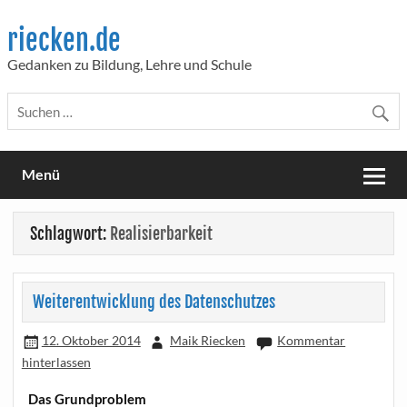
Skip
to
riecken.de
content
Gedanken zu Bildung, Lehre und Schule
Menü
Schlagwort:
Realisierbarkeit
Weiterentwicklung des Datenschutzes
12. Oktober 2014
Maik Riecken
Kommentar
hinterlassen
Das Grund­pro­blem