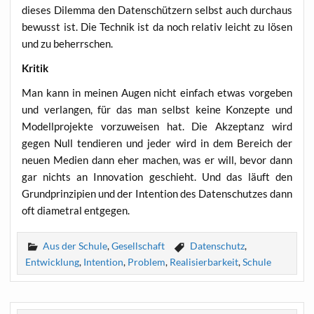
die­ses Dilem­ma den Daten­schüt­zern selbst auch durch­aus
bewusst ist. Die Tech­nik ist da noch rela­tiv leicht zu lösen
und zu beherrschen.
Kri­tik
Man kann in mei­nen Augen nicht ein­fach etwas vor­ge­ben
und ver­lan­gen, für das man selbst kei­ne Kon­zep­te und
Modell­pro­jek­te vor­zu­wei­sen hat. Die Akzep­tanz wird
gegen Null ten­die­ren und jeder wird in dem Bereich der
neu­en Medi­en dann eher machen, was er will, bevor dann
gar nichts an Inno­va­ti­on geschieht. Und das läuft den
Grund­prin­zi­pi­en und der Inten­ti­on des Daten­schut­zes dann
oft dia­me­tral entgegen.
Aus der Schule
,
Gesellschaft
Datenschutz
,
Entwicklung
,
Intention
,
Problem
,
Realisierbarkeit
,
Schule