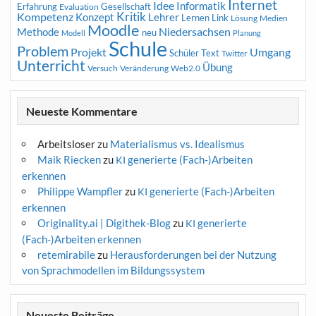
Internet
Idee
Informatik
Erfahrung
Gesellschaft
Evaluation
Kritik
Kompetenz
Konzept
Lehrer
Lernen
Link
Medien
Lösung
Moodle
Niedersachsen
Methode
neu
Modell
Planung
Schule
Problem
Projekt
Umgang
Schüler
Text
Twitter
Unterricht
Übung
Versuch
Web2.0
Veränderung
Neueste Kommentare
Arbeitsloser
zu
Materialismus vs. Idealismus
Maik Riecken
zu
generierte (Fach-)Arbeiten
KI
erkennen
Philippe Wampfler
zu
generierte (Fach-)Arbeiten
KI
erkennen
Originality.ai | Digithek-Blog
zu
generierte
KI
(Fach-)Arbeiten erkennen
retemirabile
zu
Herausforderungen bei der Nutzung
von Sprachmodellen im Bildungssystem
Neueste Beiträge