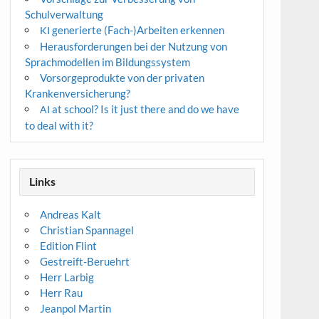
Schulverwaltung
generierte (Fach-)Arbeiten erkennen
KI
Herausforderungen bei der Nutzung von
Sprachmodellen im Bildungssystem
Vorsorgeprodukte von der privaten
Krankenversicherung?
at school? Is it just there and do we have
AI
to deal with it?
Links
Andreas Kalt
Christian Spannagel
Edition Flint
Gestreift-Beruehrt
Herr Larbig
Herr Rau
Jeanpol Martin