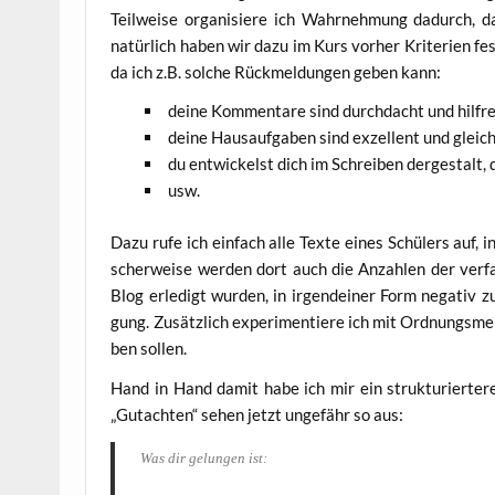
Teil­wei­se orga­ni­sie­re ich Wahr­neh­mung dadurch, d
natür­lich haben wir dazu im Kurs vor­her Kri­te­ri­en fe
da ich z.B. sol­che Rück­mel­dun­gen geben kann:
dei­ne Kom­men­ta­re sind durch­dacht und hilfr
dei­ne Haus­auf­ga­ben sind exzel­lent und glei­c
du ent­wi­ckelst dich im Schrei­ben der­ge­stalt,
usw.
Dazu rufe ich ein­fach alle Tex­te eines Schü­lers auf, 
scher­wei­se wer­den dort auch die Anzah­len der ver­fa
Blog erle­digt wur­den, in irgend­ei­ner Form nega­tiv z
gung. Zusätz­lich expe­ri­men­tie­re ich mit Ord­nungs­me
ben sollen.
Hand in Hand damit habe ich mir ein struk­tu­rier­te­re
„Gut­ach­ten“ sehen jetzt unge­fähr so aus:
Was dir gelun­gen ist: