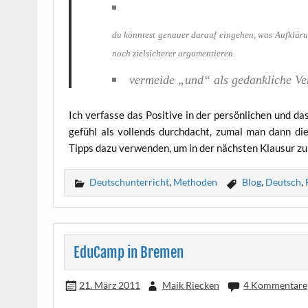
du könn­test genau­er dar­auf ein­ge­hen, was Auf­klä­
noch ziel­si­che­rer argumentieren.
ver­mei­de „und“ als gedank­li­che 
Ich ver­fas­se das Posi­ti­ve in der per­sön­li­chen und 
ge­fühl als voll­ends durch­dacht, zumal man dann die
Tipps dazu ver­wen­den, um in der nächs­ten Klau­sur zu 
Deutschunterricht
,
Methoden
Blog
,
Deutsch
,
EduCamp in Bremen
21. März 2011
Maik Riecken
4 Kommentare