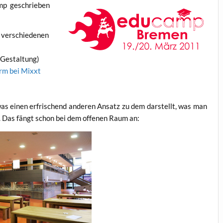
mp geschrie­ben
 ver­schie­de­nen
e Gestaltung)
rm bei Mixxt
was einen erfri­schend ande­ren Ansatz zu dem dar­stellt, was man
ebt. Das fängt schon bei dem offe­nen Raum an: