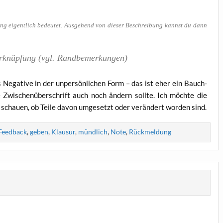
rung eigent­lich bedeu­tet. Aus­ge­hend von die­ser Beschrei­bung kannst du dann
Ver­knüp­fung (vgl. Randbemerkungen)
das Nega­ti­ve in der unper­sön­li­chen Form – das ist eher ein Bauch­
 Zwi­schen­über­schrift auch noch ändern soll­te. Ich möch­te die
schau­en, ob Tei­le davon umge­setzt oder ver­än­dert wor­den sind.
Feedback
,
geben
,
Klausur
,
mündlich
,
Note
,
Rückmeldung