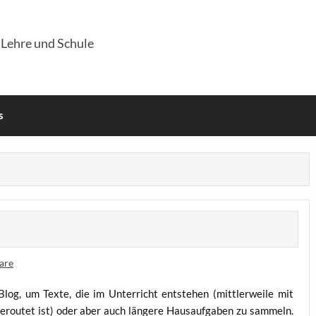
 Lehre und Schule
s
are
log, um Tex­te, die im Unter­richt ent­ste­hen (mitt­ler­wei­le mit
rou­tet ist) oder aber auch län­ge­re Haus­auf­ga­ben zu sam­meln.