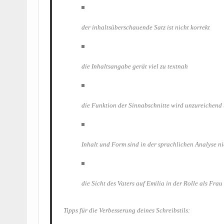
der inhalts­über­schau­en­de Satz ist nicht korrekt
die Inhalts­an­ga­be gerät viel zu textnah
die Funk­ti­on der Sinn­ab­schnit­te wird unzu­rei­chen
Inhalt und Form sind in der sprach­li­chen Ana­ly­se 
die Sicht des Vaters auf Emi­lia in der Rol­le als Frau 
Tipps für die Ver­bes­se­rung dei­nes Schreibstils: