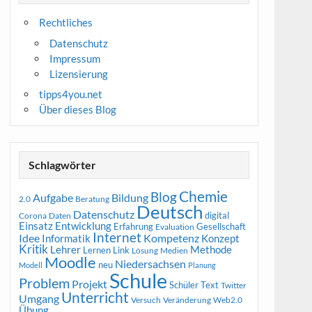
Rechtliches
Datenschutz
Impressum
Lizensierung
tipps4you.net
Über dieses Blog
Schlagwörter
Chemie
Blog
Aufgabe
Bildung
2.0
Beratung
Deutsch
Datenschutz
digital
Corona
Daten
Entwicklung
Einsatz
Erfahrung
Gesellschaft
Evaluation
Internet
Idee
Informatik
Kompetenz
Konzept
Kritik
Methode
Lehrer
Lernen
Link
Medien
Lösung
Moodle
Niedersachsen
neu
Modell
Planung
Schule
Problem
Projekt
Schüler
Text
Twitter
Unterricht
Umgang
Versuch
Web2.0
Veränderung
Übung