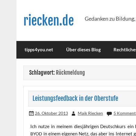
Skip
to
content
riecken.de
Gedanken zu Bildung,
tipps4you.net
Über dieses Blog
Rechtliche
Schlagwort:
Rückmeldung
Leistungsfeedback in der Oberstufe
26. Oktober 2013
Maik Riecken
5 Komment
Ich nut­ze in mei­nem dies­jäh­ri­gen Deutsch­kurs ein B
in einem eige­nen Netz, das aber ins Inter­net ge
BYOD