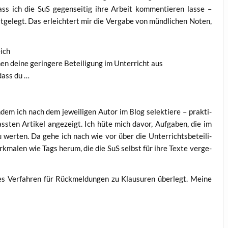
ass ich die SuS gegen­sei­tig ihre Arbeit kom­men­tie­ren las­se –
st­ge­legt. Das erleich­tert mir die Ver­ga­be von münd­li­chen Noten,
eich
hen dei­ne gerin­ge­re Betei­li­gung im Unter­richt aus
 dass du …
indem ich nach dem jewei­li­gen Autor im Blog selek­tie­re – prak­ti­
ss­ten Arti­kel ange­zeigt. Ich hüte mich davor, Auf­ga­ben, die im
u wer­ten. Da gehe ich nach wie vor über die Unter­richts­be­tei­li­
rk­ma­len wie Tags her­um, die die SuS selbst für ihre Tex­te ver­ge­
s Ver­fah­ren für Rück­mel­dun­gen zu Klau­su­ren über­legt. Mei­ne