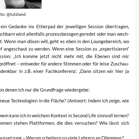
to: @lutzland
in Gedan­ke ins Ether­pad der jewei­li­gen Ses­si­on über­tra­gen,
h­barn wird allen­falls pro­zess­be­zo­gen gere­det oder man wech­
cht. Wenn man dösen will, geht es eben in den Loun­ge­be­reich, wo
ange­schaut zu wer­den. Wenn eine Ses­si­on zu „exper­ti­sie­ren“
es­si­on: „Ich kom­me jetzt nicht mehr mit, die Ebe­nen sind mir
ff­net – ent­we­der für ande­re Stim­men oder für lei­se Zuschau­
nk­bar in z.B. einer Fach­kon­fe­renz: „Dann sit­zen wir hier ja
 von denen ich nur die Grund­fra­ge wiedergebe:
eue Tech­no­lo­gien in die Flä­che? (Ant­wort: Indem ich zei­ge, wie
t wem kann ich in wel­chem Kon­text in Second Life sinn­voll lernen?
­men ste­hen Platt­for­men, die dies ver­su­chen? Wie lässt sich
r­aus­set­zung – War­um schei­tern so vie­le Leh­rern an Dilemmas?