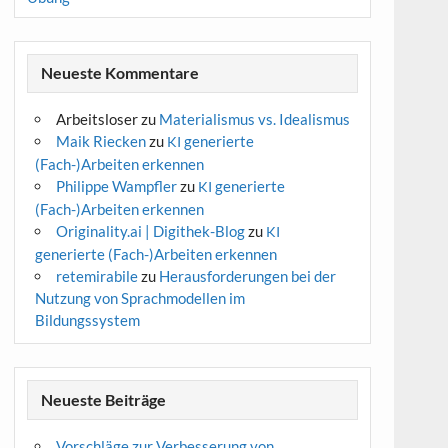
Neueste Kommentare
Arbeitsloser
zu
Materialismus vs. Idealismus
Maik Riecken
zu
generierte
KI
(Fach-)Arbeiten erkennen
Philippe Wampfler
zu
generierte
KI
(Fach-)Arbeiten erkennen
Originality.ai | Digithek-Blog
zu
KI
generierte (Fach-)Arbeiten erkennen
retemirabile
zu
Herausforderungen bei der
Nutzung von Sprachmodellen im
Bildungssystem
Neueste Beiträge
Vorschläge zur Verbesserung von