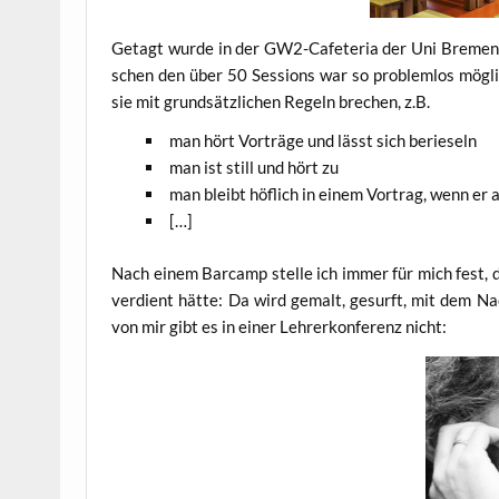
Getagt wur­de in der GW2-Cafe­te­ria der Uni Bre­men 
schen den über 50 Ses­si­ons war so pro­blem­los mög­li
sie mit grund­sätz­li­chen Regeln bre­chen, z.B.
man hört Vor­trä­ge und lässt sich berieseln
man ist still und hört zu
man bleibt höf­lich in einem Vor­trag, wenn er 
[…]
Nach einem Bar­camp stel­le ich immer für mich fest, d
ver­dient hät­te: Da wird gemalt, gesurft, mit dem Nach
von mir gibt es in einer Leh­rer­kon­fe­renz nicht: