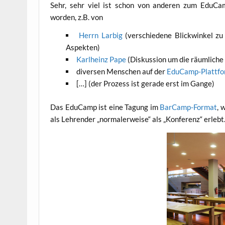
Sehr, sehr viel ist schon von ande­ren zum Edu­Ca
wor­den, z.B. von
Herrn Lar­big
(ver­schie­de­ne Blick­win­kel zu
Aspekten)
Karl­heinz Pape
(Dis­kus­si­on um die räum­li­ch
diver­sen Men­schen auf der
Edu­Camp-Platt­fo
[…] (der Pro­zess ist gera­de erst im Gange)
Das Edu­Camp ist eine Tagung im
Bar­Camp-For­mat
, 
als Leh­ren­der „nor­ma­ler­wei­se“ als „Kon­fe­renz“ erl