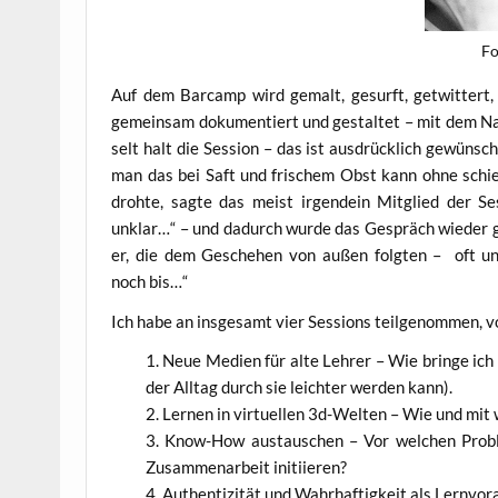
Fo
Auf dem Bar­camp wird gemalt, gesurft, get­wit­tert, e
gemein­sam doku­men­tiert und gestal­tet – mit dem Nac
selt halt die Ses­si­on – das ist aus­drück­lich gewüns
man das bei Saft und fri­schem Obst kann ohne schief 
droh­te, sag­te das meist irgend­ein Mit­glied der S
unklar…“ – und dadurch wur­de das Gespräch wie­der geö
er, die dem Gesche­hen von außen folg­ten – oft unde
noch bis…“
Ich habe an ins­ge­samt vier Ses­si­ons teil­ge­nom­men,
Neue Medi­en für alte Leh­rer – Wie brin­ge ich n
der All­tag durch sie leich­ter wer­den kann).
Ler­nen in vir­tu­el­len 3d-Wel­ten – Wie und mi
Know-How aus­tau­schen – Vor wel­chen Pro­ble
Zusam­men­ar­beit initiieren?
Authen­ti­zi­tät und Wahr­haf­tig­keit als Lern­vo