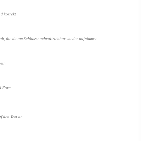
nd korrekt
g ab, die du am Schluss nach­voll­zieh­bar wie­der aufnimmst
 ein
und Form
uf den Text an