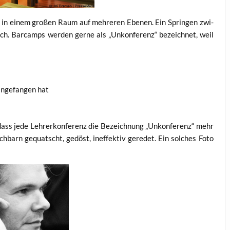
in einem gro­ßen Raum auf meh­re­ren Ebe­nen. Ein Sprin­gen zwi­
ch. Bar­camps wer­den ger­ne als „Unkon­fe­renz“ bezeich­net, weil
ange­fan­gen hat
ass jede Leh­rer­kon­fe­renz die Bezeich­nung „Unkon­fe­renz“ mehr
­barn gequatscht, gedöst, inef­fek­tiv gere­det. Ein sol­ches Foto