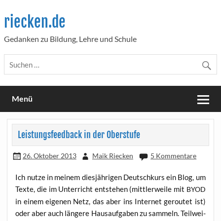
Skip
to
riecken.de
content
Gedanken zu Bildung, Lehre und Schule
Menü
Leistungsfeedback in der Oberstufe
26. Oktober 2013
Maik Riecken
5 Kommentare
Ich nut­ze in mei­nem dies­jäh­ri­gen Deutsch­kurs ein Blog, um
Tex­te, die im Unter­richt ent­ste­hen (mitt­ler­wei­le mit
BYOD
in einem eige­nen Netz, das aber ins Inter­net gerou­tet ist)
oder aber auch län­ge­re Haus­auf­ga­ben zu sam­meln. Teil­wei­