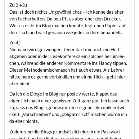
Zu 2.+3.)
Das ist doch nichts Unge­wöhn­li­ches – ich ken­ne das eher
von Fach­ar­bei­ten. Da betrifft es aber eher den Dru­cker.
Wer es nicht im Blog machen konn­te, legt eben Papier auf
den Tisch und wird genau­so wie jeder ande­re behandelt.
Zu 4.)
Nie­mand wird gezwun­gen. Jeder darf mir auch ein Heft
abge­ben oder in der Lese­kon­fe­renz ein sol­ches her­um­rei­
chen, wäh­rend die ande­ren Kom­men­ta­re ins Han­dy tip­pen.
Die­ser Metho­den­misch­masch hat auch etwas. Als Leh­rer
hät­te man es ger­ne ver­bind­lich und ein­heit­lich – geht hier
aber nicht.
Da ich die Din­ge im Blog nur posi­tiv wer­te, klappt das
eigent­lich nach einer gewis­sen Zeit ganz gut. Ich las­se auch
zu, dass das Blog irgend­wann eine eige­ne Dyna­mik ent­wi­
ckelt. „Vor­schrei­ben“ und „obli­ga­to­risch“ machen wür­de ich
da eher nichts.
Zudem sind die Blogs grund­sätz­lich durch ein Pass­wort
geschützt und die Nut­zer pseud­ony­mi­siert, damit kei­ne