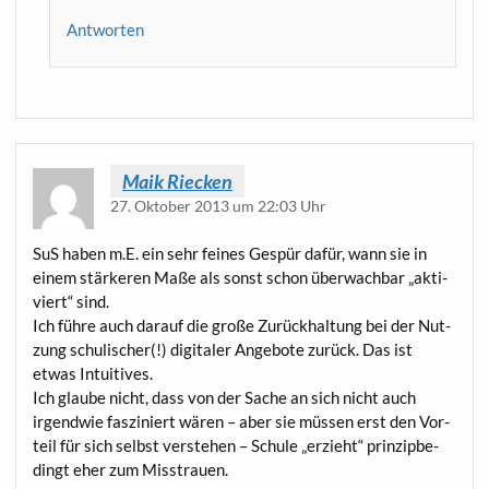
Antworten
Maik Riecken
27. Oktober 2013 um 22:03 Uhr
SuS haben m.E. ein sehr fei­nes Gespür dafür, wann sie in
einem stär­ke­ren Maße als sonst schon über­wach­bar „akti­
viert“ sind.
Ich füh­re auch dar­auf die gro­ße Zurück­hal­tung bei der Nut­
zung schu­li­scher(!) digi­ta­ler Ange­bo­te zurück. Das ist
etwas Intuitives.
Ich glau­be nicht, dass von der Sache an sich nicht auch
irgend­wie fas­zi­niert wären – aber sie müs­sen erst den Vor­
teil für sich selbst ver­ste­hen – Schu­le „erzieht“ prin­zip­be­
dingt eher zum Misstrauen.