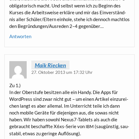
obli­ga­to­risch macht. Und selbst wenn ich zu Beginn des
Kur­ses die Arbeits­wei­se erklä­re und mir das Ein­ver­ständ­
nis aller Schüler/Eltern ein­ho­le, ste­he ich den­noch macht­los
den Begründungen/Ausreden 2–4 gegenüber…
Antworten
Maik Riecken
27. Oktober 2013 um 17:32 Uhr
Zu 1.)
In der Ober­stu­fe besit­zen alle ein Han­dy. Die Apps für
Word­Press sind zwar nicht gut – um einen Arti­kel ein­zu­rei­
chen langt es aber alle­mal. Im Unter­richt tei­le ich dann
noch mobi­le Gerä­te für die­je­ni­gen aus, die sowas nicht
haben. Wir haben sowohl Nexus7-Tablets als auch die
gebraucht beschaff­te X6xs-Serie von
(sau­güns­tig, sau­
IBM
sta­bil, etwas zu gerin­ge Auflösung).