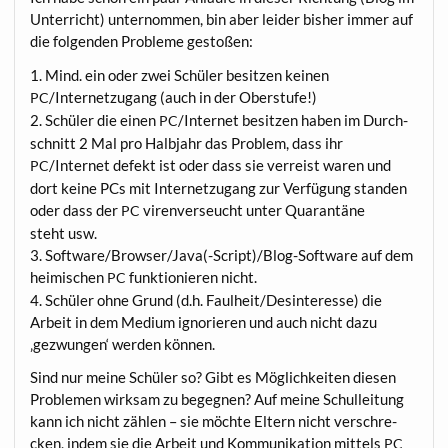
Unter­richt) unter­nom­men, bin aber lei­der bis­her immer auf
die fol­gen­den Pro­ble­me gestoßen:
1. Mind. ein oder zwei Schü­ler besit­zen kei­nen
/Internetzugang (auch in der Oberstufe!)
PC
2. Schü­ler die einen
/Internet besit­zen haben im Durch­
PC
schnitt 2 Mal pro Halb­jahr das Pro­blem, dass ihr
/Internet defekt ist oder dass sie ver­reist waren und
PC
dort kei­ne PCs mit Inter­net­zu­gang zur Ver­fü­gung stan­den
oder dass der
viren­ver­seucht unter Qua­ran­tä­ne
PC
steht usw.
3. Software/Browser/Java(-Script)/Blog-Software auf dem
hei­mi­schen
funk­tio­nie­ren nicht.
PC
4. Schü­ler ohne Grund (d.h. Faulheit/Desinteresse) die
Arbeit in dem Medi­um igno­rie­ren und auch nicht dazu
‚gezwun­gen‘ wer­den können.
Sind nur mei­ne Schü­ler so? Gibt es Mög­lich­kei­ten die­sen
Pro­ble­men wirk­sam zu begeg­nen? Auf mei­ne Schul­lei­tung
kann ich nicht zäh­len – sie möch­te Eltern nicht ver­schre­
cken, indem sie die Arbeit und Kom­mu­ni­ka­ti­on mit­tels
PC