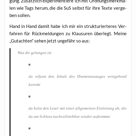
gung. Zusätz­lich expe­ri­men­tie­re ich mit Ord­nungs­merk­ma­
len wie Tags her­um, die die SuS selbst für ihre Tex­te ver­ge­
ben sollen.
Hand in Hand damit habe ich mir ein struk­tu­rier­te­res Ver­
fah­ren für Rück­mel­dun­gen zu Klau­su­ren über­legt. Mei­ne
„Gut­ach­ten“ sehen jetzt unge­fähr so aus:
Was dir gelun­gen ist:
du erfasst den Inhalt des Dra­men­aus­zu­ges weit­ge­hend
korrekt
du holst den Leser mit einer all­ge­mei­nen Ein­lei­tung ab, die
du am Schluss nach­voll­zieh­bar wie­der aufnimmst