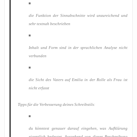
die Funk­ti­on der Sinn­ab­schnit­te wird unzu­rei­chend und
sehr text­nah beschrieben
Inhalt und Form sind in der sprach­li­chen Ana­ly­se nicht
verbunden
die Sicht des Vaters auf Emi­lia in der Rol­le als Frau ist
nicht erfasst
Tipps für die Ver­bes­se­rung dei­nes Schreibstils:
du könn­test genau­er dar­auf ein­ge­hen, was Auf­klä­rung
eigent­lich bedeu­tet. Aus­ge­hend von die­ser Beschrei­bung