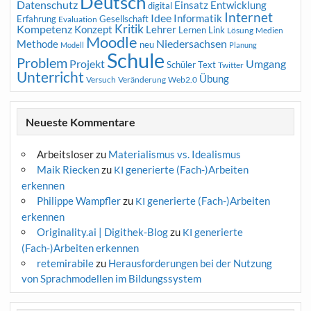
Deutsch
Datenschutz
Entwicklung
Einsatz
digital
Internet
Idee
Informatik
Erfahrung
Gesellschaft
Evaluation
Kritik
Kompetenz
Konzept
Lehrer
Lernen
Link
Medien
Lösung
Moodle
Niedersachsen
Methode
neu
Modell
Planung
Schule
Problem
Projekt
Umgang
Schüler
Text
Twitter
Unterricht
Übung
Versuch
Web2.0
Veränderung
Neueste Kommentare
Arbeitsloser
zu
Materialismus vs. Idealismus
Maik Riecken
zu
generierte (Fach-)Arbeiten
KI
erkennen
Philippe Wampfler
zu
generierte (Fach-)Arbeiten
KI
erkennen
Originality.ai | Digithek-Blog
zu
generierte
KI
(Fach-)Arbeiten erkennen
retemirabile
zu
Herausforderungen bei der Nutzung
von Sprachmodellen im Bildungssystem