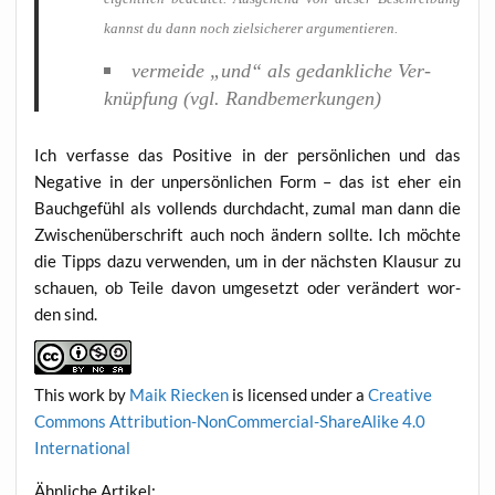
kannst du dann noch ziel­si­che­rer argumentieren.
ver­mei­de „und“ als gedank­li­che Ver­
knüp­fung (vgl. Randbemerkungen)
Ich ver­fas­se das Posi­ti­ve in der per­sön­li­chen und das
Nega­ti­ve in der unper­sön­li­chen Form – das ist eher ein
Bauch­ge­fühl als voll­ends durch­dacht, zumal man dann die
Zwi­schen­über­schrift auch noch ändern soll­te. Ich möch­te
die Tipps dazu ver­wen­den, um in der nächs­ten Klau­sur zu
schau­en, ob Tei­le davon umge­setzt oder ver­än­dert wor­
den sind.
This work
by
Maik Riecken
is licen­sed under a
Crea­ti­ve
Com­mons Attri­bu­ti­on-Non­Com­mer­cial-ShareA­li­ke 4.0
International
Ähn­li­che Artikel: