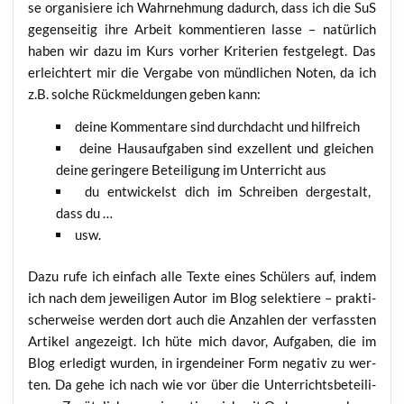
se orga­ni­sie­re ich Wahr­neh­mung dadurch, dass ich die SuS
gegen­sei­tig ihre Arbeit kom­men­tie­ren las­se – natür­lich
haben wir dazu im Kurs vor­her Kri­te­ri­en fest­ge­legt. Das
erleich­tert mir die Ver­ga­be von münd­li­chen Noten, da ich
z.B. sol­che Rück­mel­dun­gen geben kann:
dei­ne Kom­men­ta­re sind durch­dacht und hilfreich
dei­ne Haus­auf­ga­ben sind exzel­lent und glei­chen
dei­ne gerin­ge­re Betei­li­gung im Unter­richt aus
du ent­wi­ckelst dich im Schrei­ben der­ge­stalt,
dass du …
usw.
Dazu rufe ich ein­fach alle Tex­te eines Schü­lers auf, indem
ich nach dem jewei­li­gen Autor im Blog selek­tie­re – prak­ti­
scher­wei­se wer­den dort auch die Anzah­len der ver­fass­ten
Arti­kel ange­zeigt. Ich hüte mich davor, Auf­ga­ben, die im
Blog erle­digt wur­den, in irgend­ei­ner Form nega­tiv zu wer­
ten. Da gehe ich nach wie vor über die Unter­richts­be­tei­li­