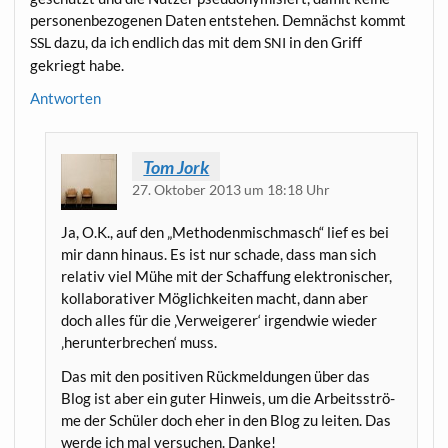
per­so­nen­be­zo­ge­nen Daten ent­ste­hen. Dem­nächst kommt
dazu, da ich end­lich das mit dem
in den Griff
SSL
SNI
gekriegt habe.
Antworten
Tom Jork
27. Oktober 2013 um 18:18 Uhr
Ja, O.K., auf den „Metho­den­misch­masch“ lief es bei
mir dann hin­aus. Es ist nur scha­de, dass man sich
rela­tiv viel Mühe mit der Schaf­fung elek­tro­ni­scher,
kol­la­bo­ra­ti­ver Mög­lich­kei­ten macht, dann aber
doch alles für die ‚Ver­wei­ge­rer‘ irgend­wie wie­der
‚her­un­ter­bre­chen‘ muss.
Das mit den posi­ti­ven Rück­mel­dun­gen über das
Blog ist aber ein guter Hin­weis, um die Arbeits­strö­
me der Schü­ler doch eher in den Blog zu lei­ten. Das
wer­de ich mal ver­su­chen. Danke!