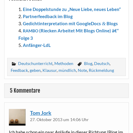
Eine Dop­pel­stun­de zu „Neue Lie­be, neu­es Leben“
Part­ner­feed­back im Blog
Gedicht­in­ter­pre­ta­ti­on mit Goo­g­le­Docs
&
Blogs
(Riecken Arbei­tet Mit Blogs Online) â€“
RAMBO
Fol­ge 3
Anfän­ger-LdL
Deutschunterricht
,
Methoden
Blog
,
Deutsch
,
Feedback
,
geben
,
Klausur
,
mündlich
,
Note
,
Rückmeldung
5 Kommentare
Tom Jork
27. Oktober 2013 um 14:06 Uhr
Ich habe schon ein paar Anläu­fe in die­ser Rich­tung (Blog im