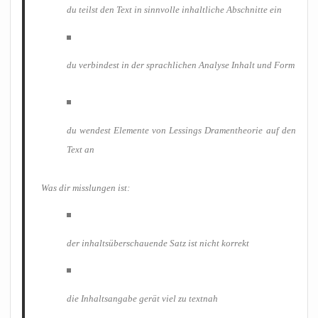
du teilst den Text in sinn­vol­le inhalt­li­che Abschnit­te ein
du ver­bin­dest in der sprach­li­chen Ana­ly­se Inhalt und Form
du wen­dest Ele­men­te von Les­sings Dra­men­theo­rie auf den
Text an
Was dir miss­lun­gen ist:
der inhalts­über­schau­en­de Satz ist nicht korrekt
die Inhalts­an­ga­be gerät viel zu textnah