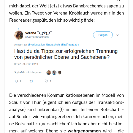
mich dabei, der Welt jetzt etwas Bahn­bre­chen­des sagen zu
wol­len. Ein Tweet von Vere­na Knob­lauch wur­de mir in den
Feed­rea­der gespült, den ich so wich­tig finde:
Die ver­schie­de­nen Kom­mu­ni­ka­ti­ons­ebe­nen im Modell von
Schulz von Thun (eigent­lich ein Auf­guss der Trans­ak­ti­ons­
ana­ly­se) sind untrenn­bar(!) immer Teil einer Bot­schaft –
auf Sen­der- wie Emp­fän­ge­r­ebe­ne. Ich kann ver­su­chen, mei­
ne Bot­schaft zu „ver­sach­li­chen“, ich kann aber nicht bestim­
men, auf wel­cher Ebe­ne sie
wahr­ge­nom­men
wird – die