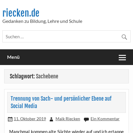
Skip
to
riecken.de
content
Gedanken zu Bildung, Lehre und Schule
Menü
Schlagwort:
Sachebene
Trennung von Sach- und persönlicher Ebene auf
Social Media
11. Oktober 2019
Maik Riecken
Ein Kommentar
Manch­mal kom­men alte Süch­te wie­der auf und ich ertap­pe