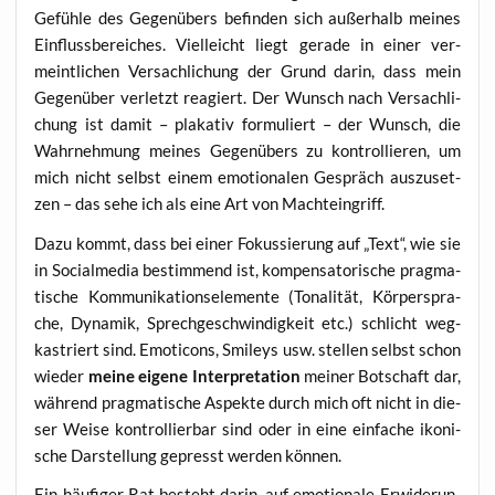
Gefüh­le des Gegen­übers befin­den sich außer­halb mei­nes
Ein­fluss­be­rei­ches. Viel­leicht liegt gera­de in einer ver­
meint­li­chen Ver­sach­li­chung der Grund dar­in, dass mein
Gegen­über ver­letzt reagiert. Der Wunsch nach Ver­sach­li­
chung ist damit – pla­ka­tiv for­mu­liert – der Wunsch, die
Wahr­neh­mung mei­nes Gegen­übers zu kon­trol­lie­ren, um
mich nicht selbst einem emo­tio­na­len Gespräch aus­zu­set­
zen – das sehe ich als eine Art von Machteingriff.
Dazu kommt, dass bei einer Fokus­sie­rung auf „Text“, wie sie
in Social­me­dia bestim­mend ist, kom­pen­sa­to­ri­sche prag­ma­
ti­sche Kom­mu­ni­ka­ti­ons­ele­men­te (Tona­li­tät, Kör­per­spra­
che, Dyna­mik, Sprech­ge­schwin­dig­keit etc.) schlicht weg­
kas­triert sind. Emo­ti­cons, Smi­leys usw. stel­len selbst schon
wie­der
mei­ne eige­ne Inter­pre­ta­ti­on
mei­ner Bot­schaft dar,
wäh­rend prag­ma­ti­sche Aspek­te durch mich oft nicht in die­
ser Wei­se kon­trol­lier­bar sind oder in eine ein­fa­che iko­ni­
sche Dar­stel­lung gepresst wer­den können.
Ein häu­fi­ger Rat besteht dar­in, auf emo­tio­na­le Erwi­de­run­