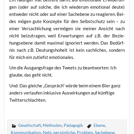
gen (oder auf sol­che, die ich wie­der­um emo­tio­nal deu­te)
ent­we­der nicht oder auf einer Sach­ebe­ne zu reagie­ren. Bei­
des mögen gute Kon­zep­te für den Selbst­schutz sein – zu
einer Ver­sach­li­chung ver­mö­gen sie mei­ner Ansicht nach
nicht bei­zu­tra­gen, weil Erwar­tun­gen auf z.B. der Bezie­
hungs­ebe­ne damit maxi­mal igno­riert wer­den. Das Bedürf­
nis nach z.B. Deu­tungs­ho­heit ist kein sach­li­ches, son­dern
für mich ein zutiefst emotionales.
Um die Aus­gangs­fra­ge des Tweets zu beant­wor­ten: Ich
glau­be, das geht nicht.
Und: Das glei­che „Gespräch“ wür­de beim einem Bier ganz
anders ver­lau­fen inklu­si­ve Aus­wir­kun­gen auf künf­ti­ge
Twitterschlachten.
Gesellschaft
,
Methoden
,
Pädagogik
Ebene
,
Kommunikation
,
Netz
,
persönliche
,
Problem
,
Sachebene
,