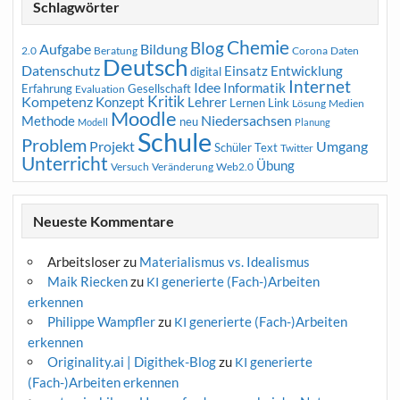
Schlagwörter
Chemie
Blog
Aufgabe
Bildung
2.0
Beratung
Corona
Daten
Deutsch
Datenschutz
Entwicklung
Einsatz
digital
Internet
Idee
Informatik
Erfahrung
Gesellschaft
Evaluation
Kritik
Kompetenz
Konzept
Lehrer
Lernen
Link
Medien
Lösung
Moodle
Niedersachsen
Methode
neu
Modell
Planung
Schule
Problem
Projekt
Umgang
Schüler
Text
Twitter
Unterricht
Übung
Versuch
Web2.0
Veränderung
Neueste Kommentare
Arbeitsloser
zu
Materialismus vs. Idealismus
Maik Riecken
zu
generierte (Fach-)Arbeiten
KI
erkennen
Philippe Wampfler
zu
generierte (Fach-)Arbeiten
KI
erkennen
Originality.ai | Digithek-Blog
zu
generierte
KI
(Fach-)Arbeiten erkennen