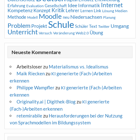
Internet
Idee
Informatik
Erfahrung
Gesellschaft
Evaluation
Kritik
Kompetenz
Konzept
Lehrer
Lernen
Link
Medien
Lösung
Moodle
Niedersachsen
Methode
neu
Modell
Planung
Schule
Problem
Projekt
Umgang
Schüler
Text
Twitter
Unterricht
Übung
Versuch
Web2.0
Veränderung
Neueste Kommentare
Arbeitsloser
zu
Materialismus vs. Idealismus
Maik Riecken
zu
generierte (Fach-)Arbeiten
KI
erkennen
Philippe Wampfler
zu
generierte (Fach-)Arbeiten
KI
erkennen
Originality.ai | Digithek-Blog
zu
generierte
KI
(Fach-)Arbeiten erkennen
retemirabile
zu
Herausforderungen bei der Nutzung
von Sprachmodellen im Bildungssystem