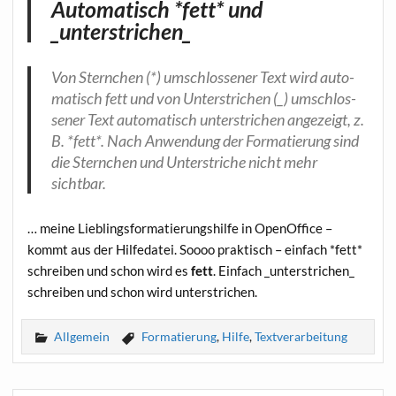
Automatisch *fett* und
_unterstrichen_
Von Stern­chen (*) umschlos­se­ner Text wird auto­
ma­tisch fett und von Unter­stri­chen (_) umschlos­
se­ner Text auto­ma­tisch unter­stri­chen ange­zeigt, z.
B. *fett*. Nach Anwen­dung der For­ma­tie­rung sind
die Stern­chen und Unter­stri­che nicht mehr
sichtbar.
… mei­ne Lieb­lings­for­ma­tie­rungs­hil­fe in Open­Of­fice –
kommt aus der Hil­fe­da­tei. Soooo prak­tisch – ein­fach *fett*
schrei­ben und schon wird es
fett
. Ein­fach _unterstrichen_
schrei­ben und schon wird unterstrichen.
Allgemein
Formatierung
,
Hilfe
,
Textverarbeitung