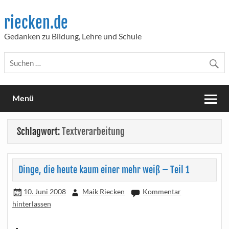
Skip
to
riecken.de
content
Gedanken zu Bildung, Lehre und Schule
Menü
Schlagwort:
Textverarbeitung
Dinge, die heute kaum einer mehr weiß – Teil 1
10. Juni 2008
Maik Riecken
Kommentar
hinterlassen