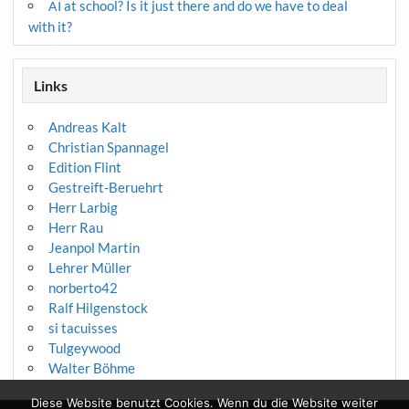
at school? Is it just there and do we have to deal
AI
with it?
Links
Andreas Kalt
Christian Spannagel
Edition Flint
Gestreift-Beruehrt
Herr Larbig
Herr Rau
Jeanpol Martin
Lehrer Müller
norberto42
Ralf Hilgenstock
si tacuisses
Tulgeywood
Walter Böhme
Diese Website benutzt Cookies. Wenn du die Website weiter