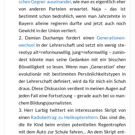
schen Geg­ner aus­ein­an­der
, wie man es eigent­lich eher
von ande­ren Par­tei­en erwar­tet. Naja – das ist
bestimmt schon bedroh­lich, wenn man Jahr­zehn­te in
Bay­ern allei­ne regie­ren durf­te und jetzt auch noch
Gewicht in der Uni­on verliert.
Dami­an Duch­amps for­dert einen
Gene­ra­tio­nen­
wech­sel
in der Leh­rer­schaft und setzt ein wenig ste­
reo­typ alt=reformunwillig, jung=reformwillig – zumin­
dest könn­te man sei­ne Gedan­ken mit ein biss­chen
Bös­wil­lig­keit so lesen. Wenn man „Gene­ra­ti­on“ eher
evo­lu­tio­när mit bestimm­ten Per­sön­lich­keits­ty­pen in
der Leh­rer­schaft defi­niert, wird da für mich ein Schuh
draus. Die­se Dis­kus­si­on ver­dient in mei­nen Augen auf
jeden Fall eine Fort­set­zung – gera­de auch bei so man­
chem Bildungsjournalisten.
Herr Lar­big twit­tert ein inter­es­san­tes Skript von
einen
Radio­bei­trag zu Heli­ko­pter­el­tern
. Das sind die,
die ihr Kind beim ers­ten poten­ti­el­len Regen­trop­fen
mit dem Auto zur Schu­le fah­ren… An dem Skript ent­