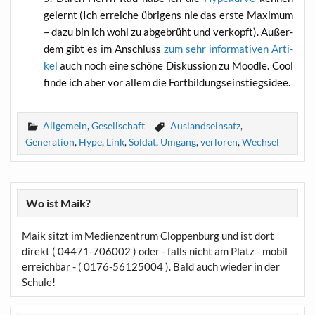
gelernt (Ich errei­che übri­gens nie das ers­te Maxi­mum
– dazu bin ich wohl zu abge­brüht und ver­kopft). Außer­
dem gibt es im Anschluss
zum sehr infor­ma­ti­ven Arti­
kel
auch noch eine schö­ne Dis­kus­si­on zu Mood­le. Cool
fin­de ich aber vor allem die Fortbildungseinstiegsidee.
Allgemein
,
Gesellschaft
Auslandseinsatz
,
Generation
,
Hype
,
Link
,
Soldat
,
Umgang
,
verloren
,
Wechsel
Wo ist Maik?
Maik sitzt im Medienzentrum Cloppenburg und ist dort
direkt ( 04471-706002 ) oder - falls nicht am Platz - mobil
erreichbar - ( 0176-56125004 ). Bald auch wieder in der
Schule!