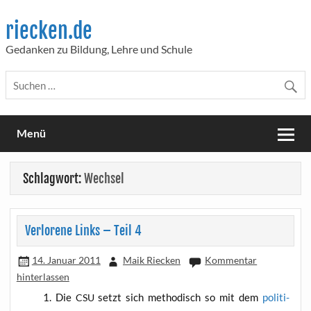
Skip
to
riecken.de
content
Gedanken zu Bildung, Lehre und Schule
Menü
Schlagwort:
Wechsel
Verlorene Links – Teil 4
14. Januar 2011
Maik Riecken
Kommentar
hinterlassen
Die
setzt sich metho­disch so mit dem
poli­ti­
CSU