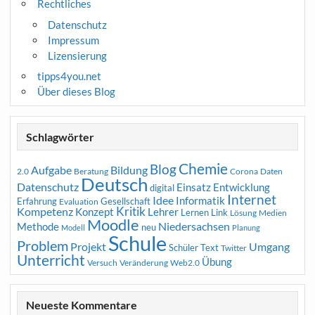
Rechtliches
Datenschutz
Impressum
Lizensierung
tipps4you.net
Über dieses Blog
Schlagwörter
Chemie
Blog
Aufgabe
Bildung
2.0
Beratung
Corona
Daten
Deutsch
Datenschutz
Entwicklung
Einsatz
digital
Internet
Idee
Informatik
Erfahrung
Gesellschaft
Evaluation
Kritik
Kompetenz
Konzept
Lehrer
Lernen
Link
Medien
Lösung
Moodle
Niedersachsen
Methode
neu
Modell
Planung
Schule
Problem
Projekt
Umgang
Schüler
Text
Twitter
Unterricht
Übung
Versuch
Web2.0
Veränderung
Neueste Kommentare