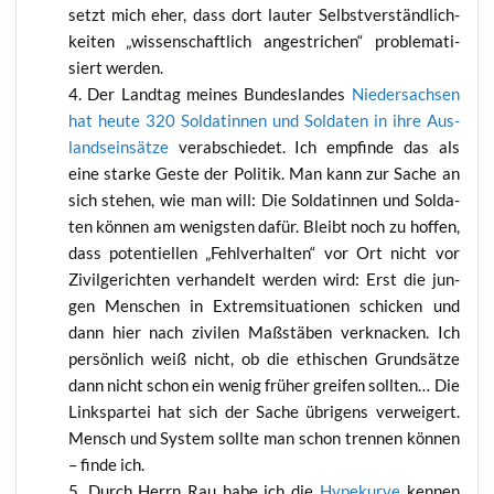
setzt mich eher, dass dort lau­ter Selbst­ver­ständ­lich­
kei­ten „wis­sen­schaft­lich ange­stri­chen“ pro­ble­ma­ti­
siert werden.
Der Land­tag mei­nes Bun­des­lan­des
Nie­der­sach­sen
hat heu­te 320 Sol­da­tin­nen und Sol­da­ten in ihre Aus­
lands­ein­sät­ze
ver­ab­schie­det. Ich emp­fin­de das als
eine star­ke Ges­te der Poli­tik. Man kann zur Sache an
sich ste­hen, wie man will: Die Sol­da­tin­nen und Sol­da­
ten kön­nen am wenigs­ten dafür. Bleibt noch zu hof­fen,
dass poten­ti­el­len „Fehl­ver­hal­ten“ vor Ort nicht vor
Zivil­ge­rich­ten ver­han­delt wer­den wird: Erst die jun­
gen Men­schen in Extrem­si­tua­tio­nen schi­cken und
dann hier nach zivi­len Maß­stä­ben ver­kna­cken. Ich
per­sön­lich weiß nicht, ob die ethi­schen Grund­sät­ze
dann nicht schon ein wenig frü­her grei­fen soll­ten… Die
Links­par­tei hat sich der Sache übri­gens ver­wei­gert.
Mensch und Sys­tem soll­te man schon tren­nen kön­nen
– fin­de ich.
Durch Herrn Rau habe ich die
Hype­kur­ve
ken­nen