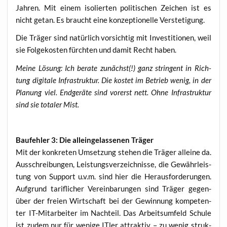
Jah­ren. Mit einem iso­lier­ten poli­ti­schen Zei­chen ist es
nicht getan. Es braucht eine kon­zep­tio­nel­le Verstetigung.
Die Trä­ger sind natür­lich vor­sich­tig mit Inves­ti­tio­nen, weil
sie Fol­ge­kos­ten fürch­ten und damit Recht haben.
Mei­ne Lösung: Ich bera­te zunächst(!) ganz strin­gent in Rich­
tung digi­ta­le Infra­struk­tur. Die kos­tet im Betrieb wenig, in der
Pla­nung viel. End­ge­rä­te sind vor­erst nett. Ohne Infra­struk­tur
sind sie tota­ler Mist.
Bau­feh­ler 3: Die allein­ge­las­se­nen Träger
Mit der kon­kre­ten Umset­zung ste­hen die Trä­ger allei­ne da.
Aus­schrei­bun­gen, Leis­tungs­ver­zeich­nis­se, die Gewähr­leis­
tung von Sup­port u.v.m. sind hier die Her­aus­for­de­run­gen.
Auf­grund tarif­li­cher Ver­ein­ba­run­gen sind Trä­ger gegen­
über der frei­en Wirt­schaft bei der Gewin­nung kom­pe­ten­
ter IT-Mit­ar­bei­ter im Nach­teil. Das Arbeits­um­feld Schu­le
ist zudem nur für weni­ge ITler attrak­tiv – zu wenig struk­