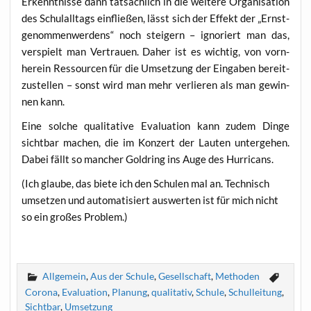
Erkennt­nis­se dann tat­säch­lich in die wei­te­re Orga­ni­sa­ti­on
des Schul­all­tags ein­flie­ßen, lässt sich der Effekt der „Ernst­
ge­nom­men­wer­dens“ noch stei­gern – igno­riert man das,
ver­spielt man Ver­trau­en. Daher ist es wich­tig, von vorn­
her­ein Res­sour­cen für die Umset­zung der Ein­ga­ben bereit­
zu­stel­len – sonst wird man mehr ver­lie­ren als man gewin­
nen kann.
Eine sol­che qua­li­ta­ti­ve Eva­lua­ti­on kann zudem Din­ge
sicht­bar machen, die im Kon­zert der Lau­ten unter­ge­hen.
Dabei fällt so man­cher Gold­ring ins Auge des Hurricans.
(Ich glau­be, das bie­te ich den Schu­len mal an. Tech­nisch
umset­zen und auto­ma­ti­siert aus­wer­ten ist für mich nicht
so ein gro­ßes Problem.)
Allgemein
,
Aus der Schule
,
Gesellschaft
,
Methoden
Corona
,
Evaluation
,
Planung
,
qualitativ
,
Schule
,
Schulleitung
,
Sichtbar
,
Umsetzung