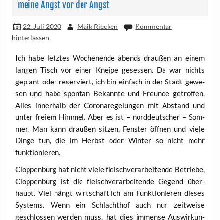
meine Angst vor der Angst
22. Juli 2020
Maik Riecken
Kommentar
hinterlassen
Ich habe letz­tes Wochen­en­de abends drau­ßen an einem
lan­gen Tisch vor einer Knei­pe geses­sen. Da war nichts
geplant oder reser­viert, ich bin ein­fach in der Stadt gewe­
sen und habe spon­tan Bekann­te und Freun­de getrof­fen.
Alles inner­halb der Coro­na­re­ge­lun­gen mit Abstand und
unter frei­em Him­mel. Aber es ist – nord­deut­scher – Som­
mer. Man kann drau­ßen sit­zen, Fens­ter öff­nen und vie­le
Din­ge tun, die im Herbst oder Win­ter so nicht mehr
funktionieren.
Clop­pen­burg hat nicht vie­le fleisch­ver­ar­bei­ten­de Betrie­be,
Clop­pen­burg ist die fleisch­ver­ar­bei­ten­de Gegend über­
haupt. Viel hängt wirt­schaft­lich am Funk­tio­nie­ren die­ses
Sys­tems. Wenn ein Schlacht­hof auch nur zeit­wei­se
geschlos­sen wer­den muss, hat dies immense Aus­wir­kun­