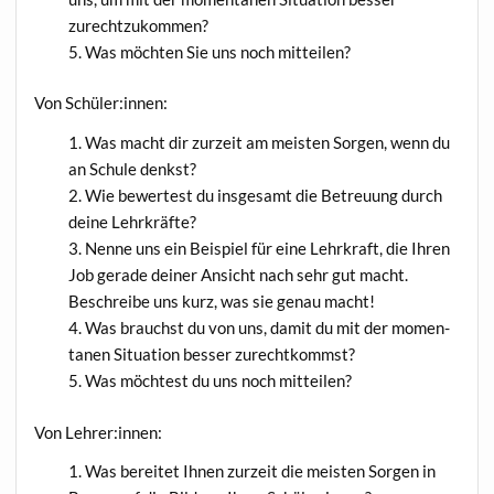
zurechtzukommen?
Was möch­ten Sie uns noch mitteilen?
Von Schüler:innen:
Was macht dir zur­zeit am meis­ten Sor­gen, wenn du
an Schu­le denkst?
Wie bewer­test du ins­ge­samt die Betreu­ung durch
dei­ne Lehrkräfte?
Nen­ne uns ein Bei­spiel für eine Lehr­kraft, die Ihren
Job gera­de dei­ner Ansicht nach sehr gut macht.
Beschrei­be uns kurz, was sie genau macht!
Was brauchst du von uns, damit du mit der momen­
ta­nen Situa­ti­on bes­ser zurechtkommst?
Was möch­test du uns noch mitteilen?
Von Lehrer:innen:
Was berei­tet Ihnen zur­zeit die meis­ten Sor­gen in