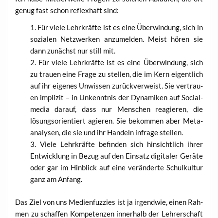
genug fast schon reflex­haft sind:
Für vie­le Lehr­kräf­te ist es eine Über­win­dung, sich in
sozia­len Netz­wer­ken anzu­mel­den. Meist hören sie
dann zunächst nur still mit.
Für vie­le Lehr­kräf­te ist es eine Über­win­dung, sich
zu trau­en eine Fra­ge zu stel­len, die im Kern eigent­lich
auf ihr eige­nes Unwis­sen zurück­ver­weist. Sie ver­trau­
en impli­zit – in Unkennt­nis der Dyna­mi­ken auf Social­
me­dia dar­auf, dass nur Men­schen reagie­ren, die
lösungs­ori­en­tiert agie­ren. Sie bekom­men aber Meta­
ana­ly­sen, die sie und ihr Han­deln infra­ge stellen.
Vie­le Lehr­kräf­te befin­den sich hin­sicht­lich ihrer
Ent­wick­lung in Bezug auf den Ein­satz digi­ta­ler Gerä­te
oder gar im Hin­blick auf eine ver­än­der­te Schul­kul­tur
ganz am Anfang.
Das Ziel von uns Medi­en­fuz­zi­es ist ja irgend­wie, einen Rah­
men zu schaf­fen Kom­pe­ten­zen inner­halb der Leh­rer­schaft