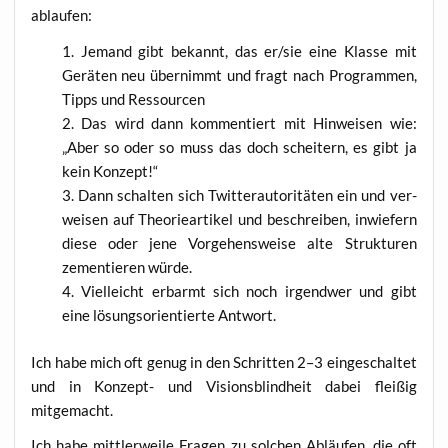
ablaufen:
Jemand gibt bekannt, das er/sie eine Klas­se mit
Gerä­ten neu über­nimmt und fragt nach Pro­gram­men,
Tipps und Ressourcen
Das wird dann kom­men­tiert mit Hin­wei­sen wie:
„Aber so oder so muss das doch schei­tern, es gibt ja
kein Konzept!“
Dann schal­ten sich Twit­ter­au­tori­tä­ten ein und ver­
wei­sen auf Theo­rie­ar­ti­kel und beschrei­ben, inwie­fern
die­se oder jene Vor­ge­hens­wei­se alte Struk­tu­ren
zemen­tie­ren würde.
Viel­leicht erbarmt sich noch irgend­wer und gibt
eine lösungs­ori­en­tier­te Antwort.
Ich habe mich oft genug in den Schrit­ten 2–3 ein­ge­schal­tet
und in Kon­zept- und Visi­ons­blind­heit dabei flei­ßig
mitgemacht.
Ich habe mitt­ler­wei­le Fra­gen zu sol­chen Abläu­fen, die oft