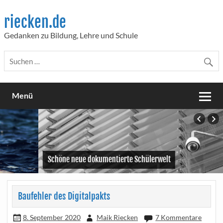
Skip
to
riecken.de
content
Gedanken zu Bildung, Lehre und Schule
Menü
Schöne neue dokumentierte Schülerwelt
Baufehler des Digitalpakts
8. September 2020
Maik Riecken
7 Kommentare