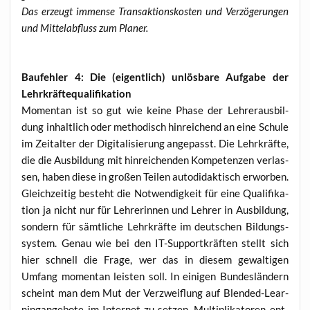
Das erzeugt immense Trans­ak­ti­ons­kos­ten und Ver­zö­ge­run­gen
und Mit­tel­ab­fluss zum Planer.
Bau­feh­ler 4: Die (eigent­lich) unlös­ba­re Auf­ga­be der
Lehrkräftequalifikation
Momen­tan ist so gut wie kei­ne Pha­se der Leh­rer­aus­bil­
dung inhalt­lich oder metho­disch hin­rei­chend an eine Schu­le
im Zeit­al­ter der Digi­ta­li­sie­rung ange­passt. Die Lehr­kräf­te,
die die Aus­bil­dung mit hin­rei­chen­den Kom­pe­ten­zen ver­las­
sen, haben die­se in gro­ßen Tei­len auto­di­dak­tisch erwor­ben.
Gleich­zei­tig besteht die Not­wen­dig­keit für eine Qua­li­fi­ka­
ti­on ja nicht nur für Leh­re­rin­nen und Leh­rer in Aus­bil­dung,
son­dern für sämt­li­che Lehr­kräf­te im deut­schen Bil­dungs­
sys­tem. Genau wie bei den IT-Sup­port­kräf­ten stellt sich
hier schnell die Fra­ge, wer das in die­sem gewal­ti­gen
Umfang momen­tan leis­ten soll. In eini­gen Bun­des­län­dern
scheint man dem Mut der Ver­zweif­lung auf Blen­ded-Lear­
nin­g­an­ge­bo­te im Inter­net zu set­zen. Mul­ti­pli­ka­to­ren ent­