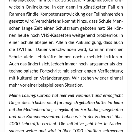
wi­ckeln Online­kur­se, in den dann im güns­tigs­ten Fall ein
Rah­men für die Kom­pe­tenz­ent­wick­lung der Teil­neh­men­den
gesetzt wird. Ver­schär­fend kommt hin­zu, dass Schu­le Men­
schen lan­ge Zeit einen Schutz­raum gebo­ten hat: Sie kön­
nen heu­te noch VHS-Kas­set­ten weit­ge­hend pro­blem­los in
einer Schu­le abspie­len. Allein die Ankün­di­gung, dass auch
die
auf Dau­er ver­schwin­den wird, kann an man­cher
DVD
Schu­le vie­le Lehr­kräf­te immer noch erheb­lich irri­tie­ren.
Auch das ändert sich, jedoch immer noch lang­sa­mer als der
tech­no­lo­gi­sche Fort­schritt mit sei­ner engen Ver­flech­tung
mit kul­tu­rel­len Ver­än­de­run­gen. Wir ste­hen wie­der ein­mal
mehr vor einer bei­spiel­lo­sen Situation.
Mei­ne Lösung:
Coro­na hat hier viel ver­än­dert und ermög­licht
Din­ge, die ich bis­her nicht für mög­lich gehal­ten hät­te. Im Team
mit der Medi­en­be­ra­tung, ein­ge­kauf­ten Fort­bil­dungs­an­ge­bo­ten
und den Kom­pe­tenz­zen­tren haben wir in der Feri­en­zeit über
4000 Lehr­kräf­te erreicht. Die Initia­ti­ve geht hier in Nie­der­
sach­sen wei­ter und wird in über 1000 staat­lich getra­ge­nen