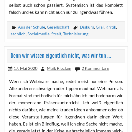
selbst auch schon pas­siert. Sys­te­misch ist das kom­plett
falsch und es kann nicht auch nur zu irgend­was führen.
Aus der Schule
,
Gesellschaft
Diskurs
,
Gral
,
Kritik
,
sachlich
,
Socialmedia
,
Streit
,
Technisierung
Denn wir wissen eigentlich nicht, was wir tun …
17. Mai 2020
Maik Riecken
2 Kommentare
Wenn ich Web­i­na­re mache, redet meist nur eine Per­son.
Alle ande­ren schwei­gen oder tip­pen maxi­mal. Web­i­na­re als
For­mat sind metho­disch für mich ähn­lich metho­den­arm wir
der momen­ta­ne Prä­senz­un­ter­richt. Ich weiß eigent­lich
nichts dar­über, wie mei­ne kru­den Ideen ankom­men oder ob
die­se Ver­an­stal­tun­gen für irgend­wen dar­in einen Wert
haben. Es ist ein Blind­flug, weil ich eine Sache nicht mache,
die gera­de jetzt in der Kri­se wahr­schein­lich immens wich­