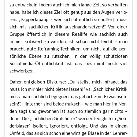
zu ent­wi­ckeln. Indem auch ich mich lan­ge Zeit so ver­hal­ten
habe, habe ich die­ses Ziel oft genug aus den Augen ver­lo­
ren. „Pap­per­la­papp – wer sich öffent­lich so äußert, muss
sich mit sach­li­cher Kri­tik aus­ein­an­der­set­zen!“ Vor einer
Grup­pe öffent­lich in die­sem Real­li­fe wie sach­lich auch
immer kri­ti­siert zu wer­den, ist schon nicht leicht – man
braucht gute Ref­raming-Tech­ni­ken, um nicht auf die per­
sön­li­che Ebe­ne zu rut­schen. In der völ­lig schutz­lo­sen
Social­me­dia-Öffent­lich­keit ist das bestimmt noch viel
schwieriger.
Daher ent­glei­sen Dis­kur­se: „Du stellst mich infra­ge, das
muss ich mir hier nicht bie­ten las­sen!“ vs. „Sach­li­cher Kri­tik
muss man sach­lich begeg­nen, das gehört zum Erwach­sen­
sein!“. Hin­ter­her sind bei­de muksch – wie man hier im Nor­
den sagt und gewon­nen ist auch so ziem­lich gar nichts –
denn: Die „sach­li­chen Grals­hü­ter“ wer­den ledig­lich in „Son­
der­bla­sen“ iso­liert, igno­riert, ent­folgt. Und das in einem
Umfeld, das an sich schon eine win­zi­ge Bla­se in der Leh­rer­