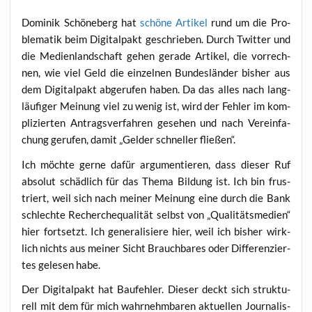
Domi­nik Schö­ne­berg hat
schö­ne Arti­kel
rund um die Pro­
ble­ma­tik beim Digi­tal­pakt geschrie­ben. Durch Twit­ter und
die Medi­en­land­schaft gehen gera­de Arti­kel, die vor­rech­
nen, wie viel Geld die ein­zel­nen Bun­des­län­der bis­her aus
dem Digi­tal­pakt abge­ru­fen haben. Da das alles nach lang­
läu­fi­ger Mei­nung viel zu wenig ist, wird der Feh­ler im kom­
pli­zier­ten Antrags­ver­fah­ren gese­hen und nach Ver­ein­fa­
chung geru­fen, damit „Gel­der schnel­ler fließen“.
Ich möch­te ger­ne dafür argu­men­tie­ren, dass die­ser Ruf
abso­lut schäd­lich für das The­ma Bil­dung ist. Ich bin frus­
triert, weil sich nach mei­ner Mei­nung eine durch die Bank
schlech­te Recher­che­qua­li­tät selbst von „Qua­li­täts­me­di­en“
hier fort­setzt. Ich gene­ra­li­sie­re hier, weil ich bis­her wirk­
lich nichts aus mei­ner Sicht Brauch­ba­res oder Dif­fe­ren­zier­
tes gele­sen habe.
Der Digi­tal­pakt hat Bau­feh­ler. Die­ser deckt sich struk­tu­
rell mit dem für mich wahr­nehm­ba­ren aktu­el­len Jour­na­lis­