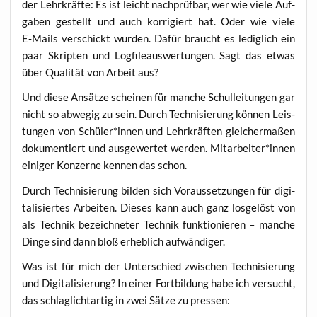
der Lehr­kräf­te: Es ist leicht nach­prüf­bar, wer wie vie­le Auf­
ga­ben gestellt und auch kor­ri­giert hat. Oder wie vie­le
E‑Mails ver­schickt wur­den. Dafür braucht es ledig­lich ein
paar Skrip­ten und Log­file­aus­wer­tun­gen. Sagt das etwas
über Qua­li­tät von Arbeit aus?
Und die­se Ansät­ze schei­nen für man­che Schul­lei­tun­gen gar
nicht so abwe­gig zu sein. Durch Tech­ni­sie­rung kön­nen Leis­
tun­gen von Schüler*innen und Lehr­kräf­ten glei­cher­ma­ßen
doku­men­tiert und aus­ge­wer­tet wer­den. Mitarbeiter*innen
eini­ger Kon­zer­ne ken­nen das schon.
Durch Tech­ni­sie­rung bil­den sich Vor­aus­set­zun­gen für digi­
ta­li­sier­tes Arbei­ten. Die­ses kann auch ganz los­ge­löst von
als Tech­nik bezeich­ne­ter Tech­nik funk­tio­nie­ren – man­che
Din­ge sind dann bloß erheb­lich aufwändiger.
Was ist für mich der Unter­schied zwi­schen Tech­ni­sie­rung
und Digi­ta­li­sie­rung? In einer Fort­bil­dung habe ich ver­sucht,
das schlag­licht­ar­tig in zwei Sät­ze zu pressen: