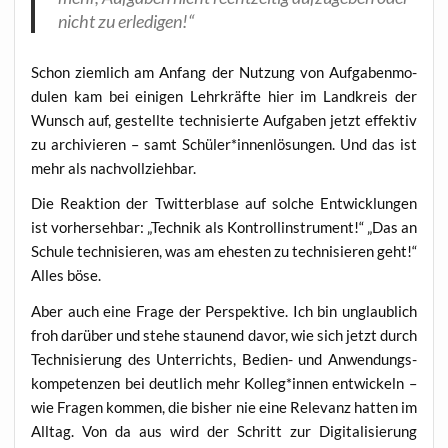
nicht zu erledigen!“
Schon ziem­lich am Anfang der Nut­zung von Auf­ga­ben­mo­
du­len kam bei eini­gen Lehr­kräf­te hier im Land­kreis der
Wunsch auf, gestell­te tech­ni­sier­te Auf­ga­ben jetzt effek­tiv
zu archi­vie­ren – samt Schüler*innenlösungen. Und das ist
mehr als nachvollziehbar.
Die Reak­ti­on der Twit­ter­bla­se auf sol­che Ent­wick­lun­gen
ist vor­her­seh­bar: „Tech­nik als Kon­troll­in­stru­ment!“ „Das an
Schu­le tech­ni­sie­ren, was am ehes­ten zu tech­ni­sie­ren geht!“
Alles böse.
Aber auch eine Fra­ge der Per­spek­ti­ve. Ich bin unglaub­lich
froh dar­über und ste­he stau­nend davor, wie sich jetzt durch
Tech­ni­sie­rung des Unter­richts, Bedien- und Anwen­dungs­
kom­pe­ten­zen bei deut­lich mehr Kolleg*innen ent­wi­ckeln –
wie Fra­gen kom­men, die bis­her nie eine Rele­vanz hat­ten im
All­tag. Von da aus wird der Schritt zur Digi­ta­li­sie­rung