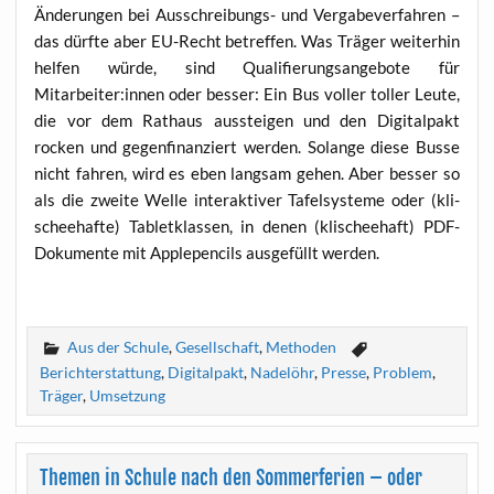
Ände­run­gen bei Aus­schrei­bungs- und Ver­ga­be­ver­fah­ren –
das dürf­te aber EU-Recht betref­fen. Was Trä­ger wei­ter­hin
hel­fen wür­de, sind Qua­li­fie­rungs­an­ge­bo­te für
Mitarbeiter:innen oder bes­ser: Ein Bus vol­ler tol­ler Leu­te,
die vor dem Rat­haus aus­stei­gen und den Digi­tal­pakt
rocken und gegen­fi­nan­ziert wer­den. Solan­ge die­se Bus­se
nicht fah­ren, wird es eben lang­sam gehen. Aber bes­ser so
als die zwei­te Wel­le inter­ak­ti­ver Tafel­sys­te­me oder (kli­
schee­haf­te) Tablet­klas­sen, in denen (kli­schee­haft) PDF-
Doku­men­te mit App­lepen­cils aus­ge­füllt werden.
Aus der Schule
,
Gesellschaft
,
Methoden
Berichterstattung
,
Digitalpakt
,
Nadelöhr
,
Presse
,
Problem
,
Träger
,
Umsetzung
Themen in Schule nach den Sommerferien – oder