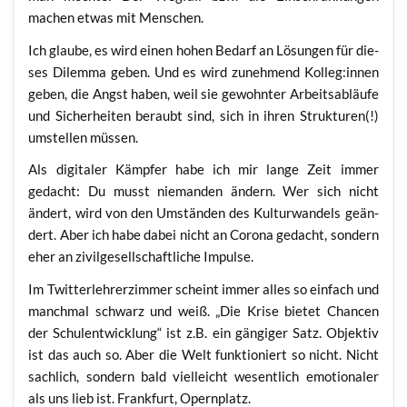
machen etwas mit Menschen.
Ich glau­be, es wird einen hohen Bedarf an Lösun­gen für die­
ses Dilem­ma geben. Und es wird zuneh­mend Kolleg:innen
geben, die Angst haben, weil sie gewohn­ter Arbeits­ab­läu­fe
und Sicher­hei­ten beraubt sind, sich in ihren Struk­tu­ren(!)
umstel­len müssen.
Als digi­ta­ler Kämp­fer habe ich mir lan­ge Zeit immer
gedacht: Du musst nie­man­den ändern. Wer sich nicht
ändert, wird von den Umstän­den des Kul­tur­wan­dels geän­
dert. Aber ich habe dabei nicht an Coro­na gedacht, son­dern
eher an zivil­ge­sell­schaft­li­che Impulse.
Im Twit­ter­leh­rer­zim­mer scheint immer alles so ein­fach und
manch­mal schwarz und weiß. „Die Kri­se bie­tet Chan­cen
der Schul­ent­wick­lung“ ist z.B. ein gän­gi­ger Satz. Objek­tiv
ist das auch so. Aber die Welt funk­tio­niert so nicht. Nicht
sach­lich, son­dern bald viel­leicht wesent­lich emo­tio­na­ler
als uns lieb ist. Frank­furt, Opernplatz.