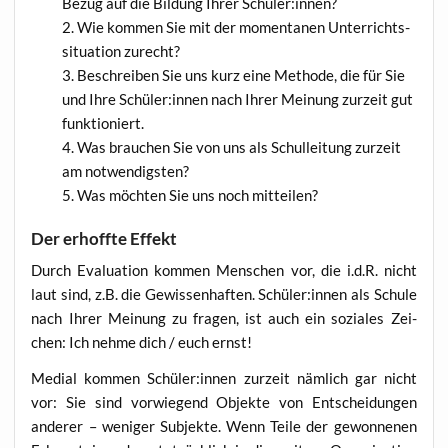
Bezug auf die Bil­dung Ihrer Schüler:innen?
Wie kom­men Sie mit der momen­ta­nen Unter­richts­
si­tua­ti­on zurecht?
Beschrei­ben Sie uns kurz eine Metho­de, die für Sie
und Ihre Schüler:innen nach Ihrer Mei­nung zur­zeit gut
funktioniert.
Was brau­chen Sie von uns als Schul­lei­tung zur­zeit
am notwendigsten?
Was möch­ten Sie uns noch mitteilen?
Der erhoffte Effekt
Durch Eva­lua­ti­on kom­men Men­schen vor, die i.d.R. nicht
laut sind, z.B. die Gewis­sen­haf­ten. Schüler:innen als Schu­le
nach Ihrer Mei­nung zu fra­gen, ist auch ein sozia­les Zei­
chen: Ich neh­me dich / euch ernst!
Medi­al kom­men Schüler:innen zur­zeit näm­lich gar nicht
vor: Sie sind vor­wie­gend Objek­te von Ent­schei­dun­gen
ande­rer – weni­ger Sub­jek­te. Wenn Tei­le der gewon­ne­nen