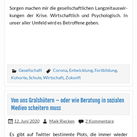
Sor­gen machen mir die gesell­schaft­li­chen Lang­zeit­aus­wir­
kun­gen der Kri­se. Wirt­schaft­lich und Psy­cho­lo­gisch. In
unser aller Umfeld wird es Betrof­fe­ne geben.
Gesellschaft
Corona
,
Entwicklung
,
Fortbildung
,
Kohorte
,
Schule
,
Wirtschaft
,
Zukunft
Von uns Gralshütern – oder wie Beratung in sozialen
Medien scheitern muss
12. Juni 2020
Maik Riecken
2 Kommentare
Es gibt auf Twit­ter bestimm­te Plots, die immer wie­der