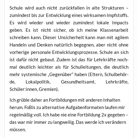
Schu­le wird auch nicht zurück­fal­len in alte Struk­tu­ren –
zumin­dest bis zur Ent­wick­lung eines wirk­sa­men Impf­stoffs.
Es wird wie­der und wie­der zumin­dest loka­le Impacts
geben. Es ist nicht sicher, ob ich mei­ne Klas­sen­ar­beit
schrei­ben kann. Die­ser Unsi­cher­heit kann man mit agi­lem
Han­deln und Den­ken natür­lich begeg­nen, aber nicht ohne
vor­he­ri­ge per­so­na­le Ent­wick­lungs­pro­zes­se. Schu­le an sich
ist dafür nicht gebaut. Zudem ist das für Lehr­kräf­te noch­
mal deut­lich leich­ter als für Schul­lei­tun­gen, die deut­lich
mehr sys­te­mi­sche „Gegen­über“ haben (Eltern, Schul­be­hör­
de, Lokal­po­li­tik, Gesund­heits­amt, Lehr­kräf­te,
Schüler:innen, Gremien).
Ich grüb­le daher an Fort­bil­dun­gen mit ande­ren Inhal­ten
her­um. FoBis zu alter­na­ti­ve Auf­ga­ben­for­ma­ten lau­fen mir
regel­mä­ßig voll. Ich habe nie eine Fort­bil­dung 2x gege­ben –
das war mir immer zu lang­wei­lig. Das wer­de ich ver­än­dern
müssen.