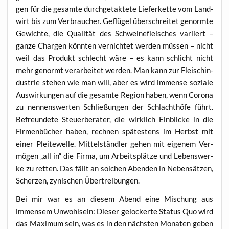
gen für die gesam­te durch­ge­tak­te­te Lie­fer­ket­te vom Land­
wirt bis zum Ver­brau­cher. Geflü­gel über­schrei­tet genorm­te
Gewich­te, die Qua­li­tät des Schwei­ne­fleisches vari­iert –
gan­ze Char­gen könn­ten ver­nich­tet wer­den müs­sen – nicht
weil das Pro­dukt schlecht wäre – es kann schlicht nicht
mehr genormt ver­ar­bei­tet wer­den. Man kann zur Fleisch­in­
dus­trie ste­hen wie man will, aber es wird immense sozia­le
Aus­wir­kun­gen auf die gesam­te Regi­on haben, wenn Coro­na
zu nen­nens­wer­ten Schlie­ßun­gen der Schlacht­hö­fe führt.
Befreun­de­te Steu­er­be­ra­ter, die wirk­lich Ein­bli­cke in die
Fir­men­bü­cher haben, rech­nen spä­tes­tens im Herbst mit
einer Plei­te­wel­le. Mit­tel­ständ­ler gehen mit eige­nem Ver­
mö­gen „all in“ die Fir­ma, um Arbeits­plät­ze und Lebens­wer­
ke zu ret­ten. Das fällt an sol­chen Aben­den in Neben­sät­zen,
Scher­zen, zyni­schen Übertreibungen.
Bei mir war es an die­sem Abend eine Mischung aus
immensem Unwohl­sein: Die­ser gelo­cker­te Sta­tus Quo wird
das Maxi­mum sein, was es in den nächs­ten Mona­ten geben