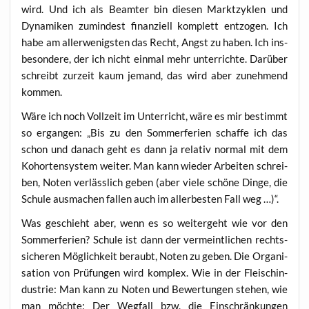
wird. Und ich als Beam­ter bin die­sen Markt­zy­klen und
Dyna­mi­ken zumin­dest finan­zi­ell kom­plett ent­zo­gen. Ich
habe am aller­we­nigs­ten das Recht, Angst zu haben. Ich ins­
be­son­de­re, der ich nicht ein­mal mehr unter­rich­te. Dar­über
schreibt zur­zeit kaum jemand, das wird aber zuneh­mend
kommen.
Wäre ich noch Voll­zeit im Unter­richt, wäre es mir bestimmt
so ergan­gen: „Bis zu den Som­mer­fe­ri­en schaf­fe ich das
schon und danach geht es dann ja rela­tiv nor­mal mit dem
Kohor­ten­sys­tem wei­ter. Man kann wie­der Arbei­ten schrei­
ben, Noten ver­läss­lich geben (aber vie­le schö­ne Din­ge, die
Schu­le aus­ma­chen fal­len auch im aller­bes­ten Fall weg …)“.
Was geschieht aber, wenn es so wei­ter­geht wie vor den
Som­mer­fe­ri­en? Schu­le ist dann der ver­meint­li­chen rechts­
si­che­ren Mög­lich­keit beraubt, Noten zu geben. Die Orga­ni­
sa­ti­on von Prü­fun­gen wird kom­plex. Wie in der Fleisch­in­
dus­trie: Man kann zu Noten und Bewer­tun­gen ste­hen, wie
man möch­te: Der Weg­fall bzw. die Ein­schrän­kun­gen