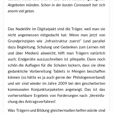
Ange­bo­ten mün­den. Schon in der kur­zen Coro­na­zeit hat sich
enorm viel getan.
Das Nadel­öhr im Digi­tal­pakt sind die Trä­ger, weil man sie
nicht ange­mes­sen mit­ge­dacht hat. Wenn man jetzt von
Grund­prin­zi­pi­en wie „Infra­struk­tur zuerst“ (und par­al­lel
dazu Beglei­tung, Schu­lung und Gedan­ken zum Ler­nen mit
und über Medi­en) abweicht, hilft man Trä­gern natür­lich
auch: End­ge­rä­te aus­zu­schrei­ben ist pil­le­pal­le. Dann noch
schön die Auf­la­gen für die Schu­len lockern, dass sie ohne
gedank­li­che Vor­be­rei­tung Tablets in Men­gen beschaf­fen
kön­nen (so hät­te es ja auch ger­ne der Phi­lo­lo­gen­ver­band)
und wir sind wie­der im Jah­re 2009 bei den geschei­ter­ten
kom­mu­na­len Kon­junk­tur­pa­ke­ten ange­langt. Das ist das
vor­her­seh­ba­re Ergeb­nis von For­de­run­gen nach „Ver­ein­fa­
chung des Antragsverfahren“.
Was Trä­gern und Bil­dung glei­cher­ma­ßen hel­fen wür­de sind