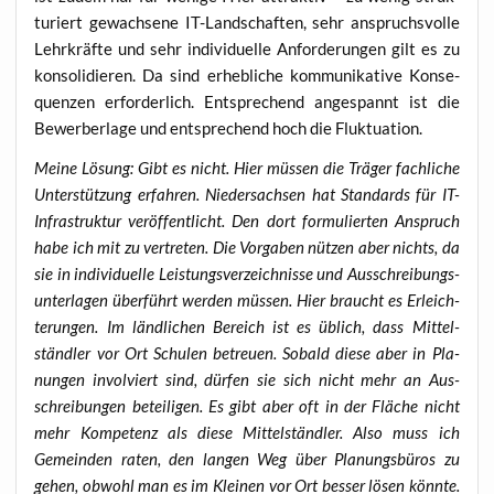
tu­riert gewach­se­ne IT-Land­schaf­ten, sehr anspruchs­vol­le
Lehr­kräf­te und sehr indi­vi­du­el­le Anfor­de­run­gen gilt es zu
kon­so­li­die­ren. Da sind erheb­li­che kom­mu­ni­ka­ti­ve Kon­se­
quen­zen erfor­der­lich. Ent­spre­chend ange­spannt ist die
Bewer­ber­la­ge und ent­spre­chend hoch die Fluktuation.
Mei­ne Lösung: Gibt es nicht. Hier müs­sen die Trä­ger fach­li­che
Unter­stüt­zung erfah­ren. Nie­der­sach­sen hat Stan­dards für IT-
Infra­struk­tur ver­öf­fent­licht. Den dort for­mu­lier­ten Anspruch
habe ich mit zu ver­tre­ten. Die Vor­ga­ben nüt­zen aber nichts, da
sie in indi­vi­du­el­le Leis­tungs­ver­zeich­nis­se und Aus­schrei­bungs­
un­ter­la­gen über­führt wer­den müs­sen. Hier braucht es Erleich­
te­run­gen. Im länd­li­chen Bereich ist es üblich, dass Mit­tel­
ständ­ler vor Ort Schu­len betreu­en. Sobald die­se aber in Pla­
nun­gen invol­viert sind, dür­fen sie sich nicht mehr an Aus­
schrei­bun­gen betei­li­gen. Es gibt aber oft in der Flä­che nicht
mehr Kom­pe­tenz als die­se Mit­tel­ständ­ler. Also muss ich
Gemein­den raten, den lan­gen Weg über Pla­nungs­bü­ros zu
gehen, obwohl man es im Klei­nen vor Ort bes­ser lösen könn­te.