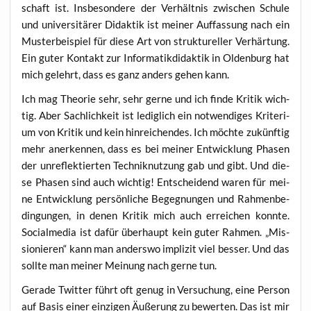
schaft ist. Ins­be­son­de­re der Ver­hält­nis zwi­schen Schu­le
und uni­ver­si­tä­rer Didak­tik ist mei­ner Auf­fas­sung nach ein
Mus­ter­bei­spiel für die­se Art von struk­tu­rel­ler Ver­här­tung.
Ein guter Kon­takt zur Infor­ma­tik­di­dak­tik in Olden­burg hat
mich gelehrt, dass es ganz anders gehen kann.
Ich mag Theo­rie sehr, sehr ger­ne und ich fin­de Kri­tik wich­
tig. Aber Sach­lich­keit ist ledig­lich ein not­wen­di­ges Kri­te­ri­
um von Kri­tik und kein hin­rei­chen­des. Ich möch­te zukünf­tig
mehr aner­ken­nen, dass es bei mei­ner Ent­wick­lung Pha­sen
der unre­flek­tier­ten Tech­nik­nut­zung gab und gibt. Und die­
se Pha­sen sind auch wich­tig! Ent­schei­dend waren für mei­
ne Ent­wick­lung per­sön­li­che Begeg­nun­gen und Rah­men­be­
din­gun­gen, in denen Kri­tik mich auch errei­chen konn­te.
Social­me­dia ist dafür über­haupt kein guter Rah­men. „Mis­
sio­nie­ren“ kann man anders­wo impli­zit viel bes­ser. Und das
soll­te man mei­ner Mei­nung nach ger­ne tun.
Gera­de Twit­ter führt oft genug in Ver­su­chung, eine Per­son
auf Basis einer ein­zi­gen Äuße­rung zu bewer­ten. Das ist mir