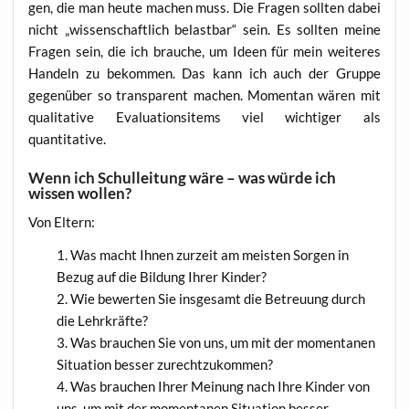
gen, die man heu­te machen muss. Die Fra­gen soll­ten dabei
nicht „wis­sen­schaft­lich belast­bar“ sein. Es soll­ten mei­ne
Fra­gen sein, die ich brau­che, um Ideen für mein wei­te­res
Han­deln zu bekom­men. Das kann ich auch der Grup­pe
gegen­über so trans­pa­rent machen. Momen­tan wären mit
qua­li­ta­ti­ve Eva­lua­ti­ons­it­ems viel wich­ti­ger als
quantitative.
Wenn ich Schulleitung wäre – was würde ich
wissen wollen?
Von Eltern:
Was macht Ihnen zur­zeit am meis­ten Sor­gen in
Bezug auf die Bil­dung Ihrer Kinder?
Wie bewer­ten Sie ins­ge­samt die Betreu­ung durch
die Lehrkräfte?
Was brau­chen Sie von uns, um mit der momen­ta­nen
Situa­ti­on bes­ser zurechtzukommen?
Was brau­chen Ihrer Mei­nung nach Ihre Kin­der von
uns, um mit der momen­ta­nen Situa­ti­on bes­ser