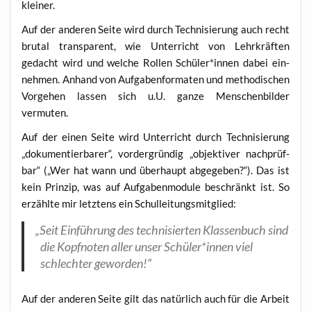
kleiner.
Auf der ande­ren Sei­te wird durch Tech­ni­sie­rung auch recht
bru­tal trans­pa­rent, wie Unter­richt von Lehr­kräf­ten
gedacht wird und wel­che Rol­len Schüler*innen dabei ein­
neh­men. Anhand von Auf­ga­ben­for­ma­ten und metho­di­schen
Vor­ge­hen las­sen sich u.U. gan­ze Men­schen­bil­der
vermuten.
Auf der einen Sei­te wird Unter­richt durch Tech­ni­sie­rung
„doku­men­tier­ba­rer“, vor­der­grün­dig „objek­ti­ver nach­prüf­
bar“ („Wer hat wann und über­haupt abge­ge­ben?“). Das ist
kein Prin­zip, was auf Auf­ga­ben­mo­du­le beschränkt ist. So
erzähl­te mir letz­tens ein Schulleitungsmitglied:
„
Seit Ein­füh­rung des tech­ni­sier­ten Klas­sen­buch sind
die Kopf­no­ten aller unser Schüler*innen viel
schlech­ter geworden!“
Auf der ande­ren Sei­te gilt das natür­lich auch für die Arbeit