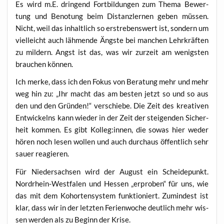
Es wird m.E. drin­gend Fort­bil­dun­gen zum The­ma Bewer­
tung und Beno­tung beim Distanz­ler­nen geben müs­sen.
Nicht, weil das inhalt­lich so erstre­bens­wert ist, son­dern um
viel­leicht auch läh­men­de Ängs­te bei man­chen Lehr­kräf­ten
zu mil­dern. Angst ist das, was wir zur­zeit am wenigs­ten
brau­chen können.
Ich mer­ke, dass ich den Fokus von Bera­tung mehr und mehr
weg hin zu: „Ihr macht das am bes­ten jetzt so und so aus
den und den Grün­den!“ ver­schie­be. Die Zeit des krea­ti­ven
Ent­wi­ckelns kann wie­der in der Zeit der stei­gen­den Sicher­
heit kom­men. Es gibt Kolleg:innen, die sowas hier weder
hören noch lesen wol­len und auch durch­aus öffent­lich sehr
sau­er reagieren.
Für Nie­der­sach­sen wird der August ein Schei­de­punkt.
Nord­rhein-West­fa­len und Hes­sen „erpro­ben“ für uns, wie
das mit dem Kohor­ten­sys­tem funk­tio­niert. Zumin­dest ist
klar, dass wir in der letz­ten Feri­en­wo­che deut­lich mehr wis­
sen wer­den als zu Beginn der Krise.