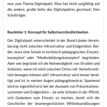
mus zum The­ma Digi­tal­pakt: Man hat nicht sorg­fäl­tig auf
die ande­re, gro­ße Sei­te des Digi­tal­pak­tes geschaut: Den
Schulträger.
Bau­feh­ler 1: Kon­zept für Selbstverständlichkeiten
Der Digi­tal­pakt unter­schei­det in der Bund-Län­der-Ver­ein­
ba­rung nicht zwi­schen Infra­struk­tur und End­ge­rä­ten: Bei­
des muss eine Schu­le in tech­nisch-päd­ago­gi­schen Ein­satz­
kon­zep­ten“ oder ”Medi­en­bil­dungs­kon­zep­ten“ begrün­den.
Aber wie begrün­de ich die Not­wen­dig­keit von Stra­ßen und
Schie­nen, wenn ich mich zwi­schen Orten mit Ver­kehrs­mit­
teln bewe­gen kön­nen will? Infra­struk­tur wird immer benö­
tigt und ist in mei­nen Augen päd­ago­gik­neu­tral. Span­nend
wird es eigent­lich erst bei der Aus­wahl von Prä­sen­ta­ti­ons­
sys­te­men und End­ge­rä­ten – da sehe Schu­len in der Pflicht,
sich Gedan­ken zum Ein­satz zu machen, damit sich die
Geschich­te der bea­mer­ge­stütz­ten White­board­lö­sun­gen