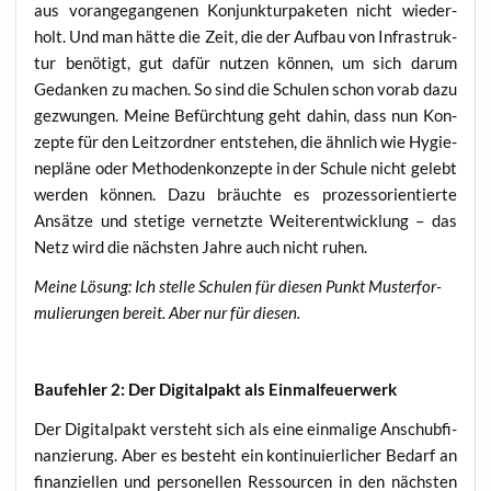
aus vor­an­ge­gan­ge­nen Kon­junk­tur­pa­ke­ten nicht wie­der­
holt. Und man hät­te die Zeit, die der Auf­bau von Infra­struk­
tur benö­tigt, gut dafür nut­zen kön­nen, um sich dar­um
Gedan­ken zu machen. So sind die Schu­len schon vor­ab dazu
gezwun­gen. Mei­ne Befürch­tung geht dahin, dass nun Kon­
zep­te für den Leit­z­ord­ner ent­ste­hen, die ähn­lich wie Hygie­
ne­plä­ne oder Metho­den­kon­zep­te in der Schu­le nicht gelebt
wer­den kön­nen. Dazu bräuch­te es pro­zess­ori­en­tier­te
Ansät­ze und ste­ti­ge ver­netz­te Wei­ter­ent­wick­lung – das
Netz wird die nächs­ten Jah­re auch nicht ruhen.
Mei­ne Lösung: Ich stel­le Schu­len für die­sen Punkt Mus­ter­for­
mu­lie­run­gen bereit. Aber nur für diesen.
Bau­feh­ler 2: Der Digi­tal­pakt als Einmalfeuerwerk
Der Digi­tal­pakt ver­steht sich als eine ein­ma­li­ge Anschub­fi­
nan­zie­rung. Aber es besteht ein kon­ti­nu­ier­li­cher Bedarf an
finan­zi­el­len und per­so­nel­len Res­sour­cen in den nächs­ten