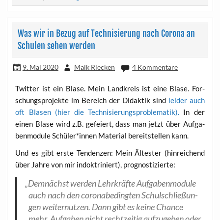
Was wir in Bezug auf Technisierung nach Corona an
Schulen sehen werden
9. Mai 2020
Maik Riecken
4 Kommentare
Twit­ter ist ein Bla­se. Mein Land­kreis ist eine Bla­se. For­
schungs­pro­jek­te im Bereich der Didak­tik sind
lei­der auch
oft Bla­sen (hier die Tech­ni­sie­rungs­pro­ble­ma­tik).
In der
einen Bla­se wird z.B. gefei­ert, dass man jetzt über Auf­ga­
ben­mo­du­le Schüler*innen Mate­ri­al bereit­stel­len kann.
Und es gibt ers­te Ten­den­zen: Mein Ältes­ter (hin­rei­chend
über Jah­re von mir indok­tri­niert), prognostizierte:
„
Dem­nächst wer­den Lehr­kräf­te Auf­ga­ben­mo­du­le
auch nach den coro­nabe­ding­ten Schul­schlie­ßun­
gen wei­ter­nut­zen. Dann gibt es kei­ne Chan­ce
mehr, Auf­ga­ben nicht recht­zei­tig auf­zu­ge­ben oder