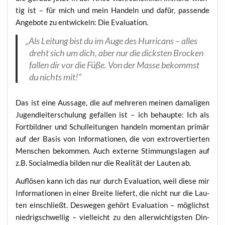
tig ist – für mich und mein Han­deln und dafür, pas­sen­de
Ange­bo­te zu ent­wi­ckeln: Die Evaluation.
„
Als Lei­tung bist du im Auge des Hur­ri­cans – alles
dreht sich um dich, aber nur die dicks­ten Bro­cken
fal­len dir vor die Füße. Von der Mas­se bekommst
du nichts mit!“
Das ist eine Aus­sa­ge, die auf meh­re­ren mei­nen dama­li­gen
Jugend­lei­ter­schu­lung gefal­len ist – ich behaup­te: Ich als
Fort­bild­ner und Schul­lei­tun­gen han­deln momen­tan pri­mär
auf der Basis von Infor­ma­tio­nen, die von extro­ver­tier­ten
Men­schen bekom­men. Auch exter­ne Stim­mungs­la­gen auf
z.B. Social­me­dia bil­den nur die Rea­li­tät der Lau­ten ab.
Auf­lö­sen kann ich das nur durch Eva­lua­ti­on, weil die­se mir
Infor­ma­tio­nen in einer Brei­te lie­fert, die nicht nur die Lau­
ten ein­schließt. Des­we­gen gehört Eva­lua­ti­on – mög­lichst
nied­rig­schwel­lig – viel­leicht zu den aller­wich­tigs­ten Din­