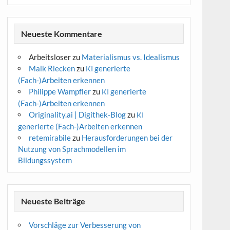
Neueste Kommentare
Arbeitsloser
zu
Materialismus vs. Idealismus
Maik Riecken
zu
generierte
KI
(Fach-)Arbeiten erkennen
Philippe Wampfler
zu
generierte
KI
(Fach-)Arbeiten erkennen
Originality.ai | Digithek-Blog
zu
KI
generierte (Fach-)Arbeiten erkennen
retemirabile
zu
Herausforderungen bei der
Nutzung von Sprachmodellen im
Bildungssystem
Neueste Beiträge
Vorschläge zur Verbesserung von