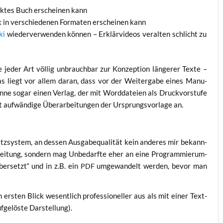
ck­tes Buch erschei­nen kann
 in ver­schie­de­nen For­ma­ten erschei­nen kann
ki
wie­der­ver­wen­den kön­nen – Erklär­vi­de­os ver­al­ten schlicht zu
 jeder Art völ­lig unbrauch­bar zur Kon­zep­ti­on län­ge­rer Tex­te –
as liegt vor allem dar­an, dass vor der Wei­ter­ga­be eines Manu­
­ne sogar einen Ver­lag, der mit Word­da­tei­en als Druck­vor­stu­fe
auf­wän­di­ge Über­ar­bei­tun­gen der Ursprungs­vor­la­ge an.
z­sys­tem, an des­sen Aus­ga­be­qua­li­tät kein ande­res mir bekann­
bei­tung, son­dern mag Unbe­darf­te eher an eine Pro­gram­mier­um­
er­setzt“ und in z.B. ein
umge­wan­delt wer­den, bevor man
PDF
rs­ten Blick wesent­lich pro­fes­sio­nel­ler aus als mit einer Text­
uf­ge­lös­te Darstellung).