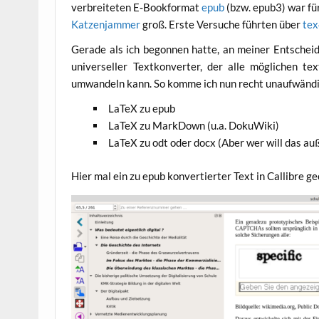
ver­brei­te­ten E‑Bookformat
epub
(bzw. epub3) war für
Kat­zen­jam­mer
groß. Ers­te Ver­su­che führ­ten über
tex
Gera­de als ich begon­nen hat­te, an mei­ner Ent­schei
uni­ver­sel­ler Text­kon­ver­ter, der alle mög­li­chen tex
umwan­deln kann. So kom­me ich nun recht unauf­wän­di
LaTeX zu epub
LaTeX zu Mark­Down (u.a. DokuWiki)
LaTeX zu odt oder docx (Aber wer will das auß
Hier mal ein zu epub kon­ver­tier­ter Text in Cal­lib­re g