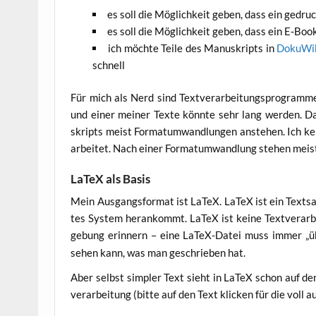
es soll die Mög­lich­keit geben, dass ein gedru
es soll die Mög­lich­keit geben, dass ein E‑Book
ich möch­te Tei­le des Manu­skripts in
Doku­Wi­
schnell
Für mich als Nerd sind Text­ver­ar­bei­tungs­pro­gram­me
und einer mei­ner Tex­te könn­te sehr lang wer­den. D
skripts meist For­mat­um­wand­lun­gen anste­hen. Ich ken
arbei­tet. Nach einer For­mat­um­wand­lung ste­hen meist 
LaTeX als Basis
Mein Aus­gangs­for­mat ist LaTeX. LaTeX ist ein Text­sat
tes Sys­tem her­an­kommt. LaTeX ist kei­ne Text­ver­ar­
ge­bung erin­nern – eine LaTeX-Datei muss immer „üb
sehen kann, was man geschrie­ben hat.
Aber selbst simp­ler Text sieht in LaTeX schon auf den e
ver­ar­bei­tung (bit­te auf den Text kli­cken für die voll a