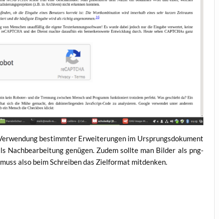
die Ver­wen­dung bestimm­ter Erwei­te­run­gen im Ursprungs­do­ku­ment
ls Nach­be­ar­bei­tung genü­gen. Zudem soll­te man Bil­der als png-
 muss also beim Schrei­ben das Ziel­for­mat mitdenken.