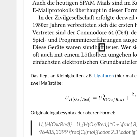
Das liegt an Klei­nig­kei­ten, z.B.
Liga­tu­ren
(hier mal e
zwei Maßstäbe:
Ori­gi­nal­ein­ga­be­syn­tax der obe­ren Formel:
U_{H(Ox/Red)} = U_{H(Ox/Red)}^0 + \frac{ 8,
96485,3399 \frac{C}{mol}}\cdot 2,3 \cdot lg \l