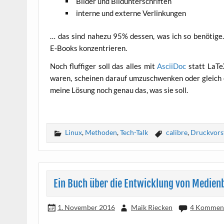
Bil­der und Bildunterschriften
inter­ne und exter­ne Verlinkungen
… das sind nahe­zu 95% des­sen, was ich so benö­ti­ge
E‑Books konzentrieren.
Noch fluf­fi­ger soll das alles mit
Asci­i­Doc
statt LaTeX
waren, schei­nen dar­auf umzu­schwen­ken oder gleich 
mei­ne Lösung noch genau das, was sie soll.
Linux
,
Methoden
,
Tech-Talk
calibre
,
Druckvors
Ein Buch über die Entwicklung von Medie
1. November 2016
Maik Riecken
4 Kommen