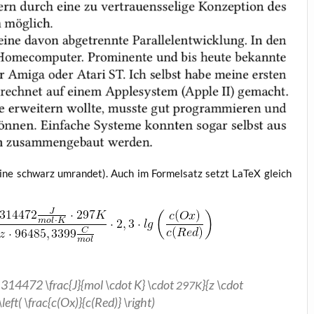
ine schwarz umran­det). Auch im For­mel­satz setzt LaTeX gleich
314472 \frac{J}{mol \cdot K} \cdot
}{z \cdot
297K
eft( \frac{c(Ox)}{c(Red)} \right)