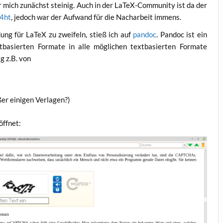
 mich zunächst stei­nig. Auch in der LaTeX-Com­mu­ni­ty ist da der
4ht
, jedoch war der Auf­wand für die Nach­ar­beit immens.
­dung für LaTeX zu zwei­feln, stieß ich auf
pan­doc
. Pan­doc ist ein
t­ba­sier­ten For­ma­te in alle mög­li­chen text­ba­sier­ten For­ma­te
g z.B. von
er eini­gen Verlagen?)
eöffnet: