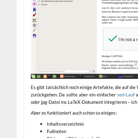
Es gibt tat­säch­lich noch eini­ge Arte­fak­te, die auf 
zurück­ge­hen. Da soll­te aber ein ein­fa­cher
sed-Lauf
a
oder jpg-Datei ins LaTeX-Doku­ment inte­grie­ren – ich
Aber es funk­tio­niert auch schon so einiges:
Inhalts­ver­zeich­nis
Fuß­no­ten