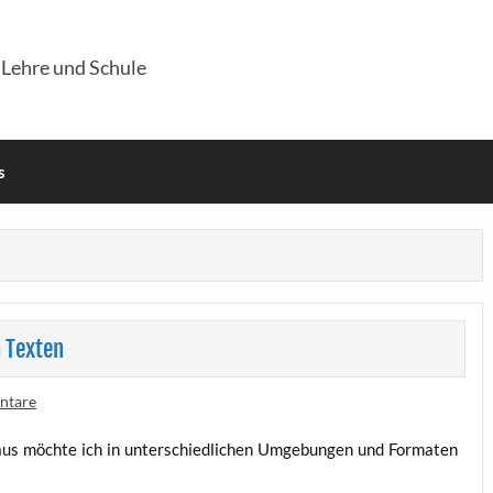
 Lehre und Schule
s
 Texten
ntare
r­aus möch­te ich in unter­schied­li­chen Umge­bun­gen und For­ma­ten