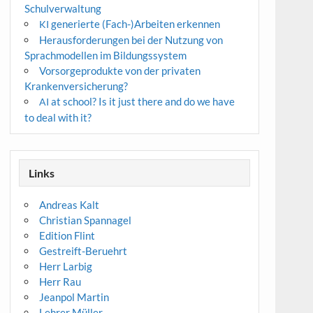
Schulverwaltung
generierte (Fach-)Arbeiten erkennen
KI
Herausforderungen bei der Nutzung von
Sprachmodellen im Bildungssystem
Vorsorgeprodukte von der privaten
Krankenversicherung?
at school? Is it just there and do we have
AI
to deal with it?
Links
Andreas Kalt
Christian Spannagel
Edition Flint
Gestreift-Beruehrt
Herr Larbig
Herr Rau
Jeanpol Martin
Lehrer Müller