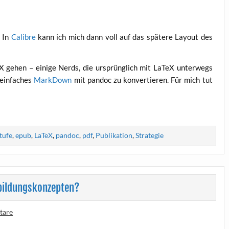
. In
Calib­re
kann ich mich dann voll auf das spä­te­re Lay­out des
 gehen – eini­ge Nerds, die ursprüng­lich mit LaTeX unter­wegs
ein­fa­ches
Mark­Down
mit pan­doc zu kon­ver­tie­ren. Für mich tut
tufe
,
epub
,
LaTeX
,
pandoc
,
pdf
,
Publikation
,
Strategie
nbildungskonzepten?
tare