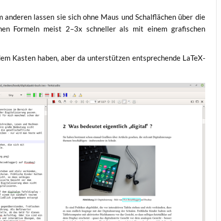
 ande­ren las­sen sie sich ohne Maus und Schal­flä­chen über die
­chen For­meln meist 2–3x schnel­ler als mit einem gra­fi­schen
em Kas­ten haben, aber da unter­stüt­zen ent­spre­chen­de LaTeX-