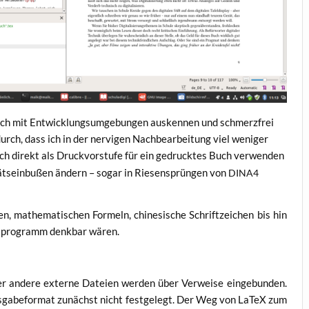
ich mit Ent­wick­lungs­um­ge­bun­gen aus­ken­nen und schmerz­frei
ch, dass ich in der ner­vi­gen Nach­be­ar­bei­tung viel weni­ger
ich direkt als Druck­vor­stu­fe für ein gedruck­tes Buch ver­wen­den
täts­ein­bu­ßen ändern – sogar in Rie­sen­sprün­gen von
DINA4
, mathe­ma­ti­schen For­meln, chi­ne­si­sche Schrift­zei­chen bis hin
ngs­pro­gramm denk­bar wären.
er ande­re exter­ne Datei­en wer­den über Ver­wei­se ein­ge­bun­den.
­ga­be­for­mat zunächst nicht fest­ge­legt. Der Weg von LaTeX zum