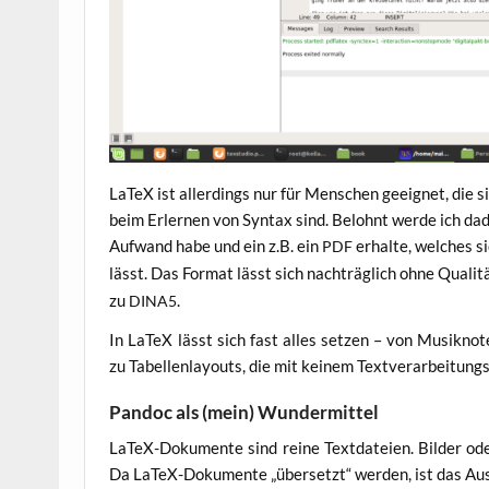
LaTeX ist aller­dings nur für Men­schen geeig­net, die s
beim Erler­nen von Syn­tax sind. Belohnt wer­de ich dadur
Auf­wand habe und ein z.B. ein
erhal­te, wel­ches s
PDF
lässt. Das For­mat lässt sich nach­träg­lich ohne Qua­li­
zu
.
DINA5
In LaTeX lässt sich fast alles set­zen – von Musik­no­ten
zu Tabel­len­lay­outs, die mit kei­nem Text­ver­ar­bei­tu
Pandoc als (mein) Wundermittel
LaTeX-Doku­men­te sind rei­ne Text­da­tei­en. Bil­der od
Da LaTeX-Doku­men­te „über­setzt“ wer­den, ist das Aus