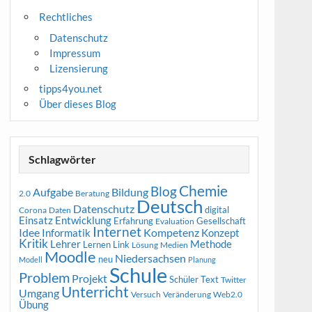
Rechtliches
Datenschutz
Impressum
Lizensierung
tipps4you.net
Über dieses Blog
Schlagwörter
Chemie
Blog
Aufgabe
Bildung
2.0
Beratung
Deutsch
Datenschutz
digital
Corona
Daten
Entwicklung
Einsatz
Erfahrung
Gesellschaft
Evaluation
Internet
Idee
Informatik
Kompetenz
Konzept
Kritik
Methode
Lehrer
Lernen
Link
Medien
Lösung
Moodle
Niedersachsen
neu
Modell
Planung
Schule
Problem
Projekt
Schüler
Text
Twitter
Unterricht
Umgang
Versuch
Web2.0
Veränderung
Übung