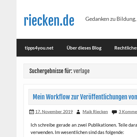
Skip
to
content
riecken.de
Gedanken zu Bildung,
tipps4you.net
Über dieses Blog
Rechtliche
Suchergebnisse für:
verlage
Mein Workflow zur Veröffentlichungen von
17. November 2019
Maik Riecken
3 Komme
Ich schrei­be gera­de an zwei Publi­ka­tio­nen. Tei­le da
ver­wen­den. Im wesent­li­chen sind das folgende: