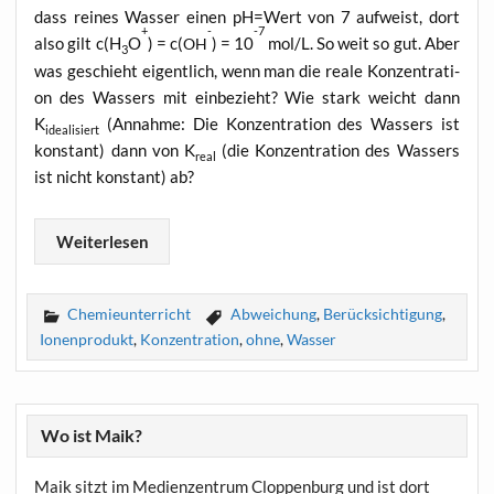
dass rei­nes Was­ser einen pH=Wert von 7 auf­weist, dort
+
-
-7
also gilt c(H
O
) = c(
) = 10
mol/L. So weit so gut. Aber
OH
3
was geschieht eigent­lich, wenn man die rea­le Kon­zen­tra­ti­
on des Was­sers mit ein­be­zieht? Wie stark weicht dann
K
(Annah­me: Die Kon­zen­tra­ti­on des Was­sers ist
idea­li­siert
kon­stant) dann von K
(die Kon­zen­tra­ti­on des Was­sers
real
ist nicht kon­stant) ab?
Wei­ter­le­sen
Chemieunterricht
Abweichung
,
Berücksichtigung
,
Ionenprodukt
,
Konzentration
,
ohne
,
Wasser
Wo ist Maik?
Maik sitzt im Medienzentrum Cloppenburg und ist dort