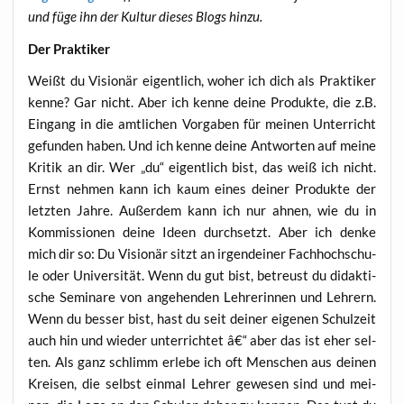
und füge ihn der Kul­tur die­ses Blogs hinzu.
Der Prak­ti­ker
Weißt du Visio­när eigent­lich, woher ich dich als Prak­ti­ker
ken­ne? Gar nicht. Aber ich ken­ne dei­ne Pro­duk­te, die z.B.
Ein­gang in die amt­li­chen Vor­ga­ben für mei­nen Unter­richt
gefun­den haben. Und ich ken­ne dei­ne Ant­wor­ten auf mei­ne
Kri­tik an dir. Wer „du“ eigent­lich bist, das weiß ich nicht.
Ernst neh­men kann ich kaum eines dei­ner Pro­duk­te der
letz­ten Jah­re. Außer­dem kann ich nur ahnen, wie du in
Kom­mis­sio­nen dei­ne Ideen durch­setzt. Aber ich den­ke
mich dir so: Du Visio­när sitzt an irgend­ei­ner Fach­hoch­schu­
le oder Uni­ver­si­tät. Wenn du gut bist, betreust du didak­ti­
sche Semi­na­re von ange­hen­den Leh­re­rin­nen und Leh­rern.
Wenn du bes­ser bist, hast du seit dei­ner eige­nen Schul­zeit
auch hin und wie­der unter­rich­tet â€“ aber das ist eher sel­
ten. Als ganz schlimm erle­be ich oft Men­schen aus dei­nen
Krei­sen, die selbst ein­mal Leh­rer gewe­sen sind und mei­