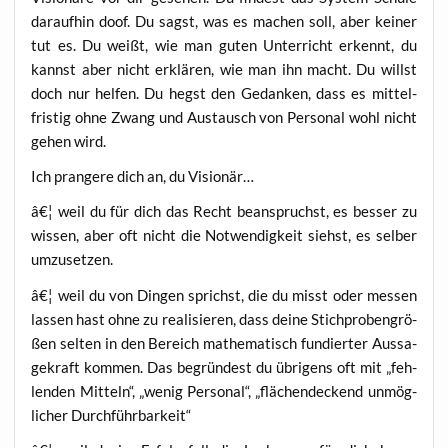
dar­auf­hin doof. Du sagst, was es machen soll, aber kei­ner
tut es. Du weißt, wie man guten Unter­richt erkennt, du
kannst aber nicht erklä­ren, wie man ihn macht. Du willst
doch nur hel­fen. Du hegst den Gedan­ken, dass es mit­tel­
fris­tig ohne Zwang und Aus­tausch von Per­so­nal wohl nicht
gehen wird.
Ich pran­ge­re dich an, du Visionär…
â€¦ weil du für dich das Recht bean­spruchst, es bes­ser zu
wis­sen, aber oft nicht die Not­wen­dig­keit siehst, es sel­ber
umzusetzen.
â€¦ weil du von Din­gen sprichst, die du misst oder mes­sen
las­sen hast ohne zu rea­li­sie­ren, dass dei­ne Stich­pro­ben­grö­
ßen sel­ten in den Bereich mathe­ma­tisch fun­dier­ter Aus­sa­
ge­kraft kom­men. Das begrün­dest du übri­gens oft mit „feh­
len­den Mit­teln“, „wenig Per­so­nal“, „flä­chen­de­ckend unmög­
li­cher Durchführbarkeit“