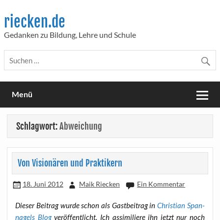
Skip
to
riecken.de
content
Gedanken zu Bildung, Lehre und Schule
Menü
Schlagwort:
Abweichung
Von Visionären und Praktikern
18. Juni 2012
Maik Riecken
Ein Kommentar
Die­ser Bei­trag wur­de schon als Gast­bei­trag in
Chris­ti­an Span­
nagels Blog
ver­öf­fent­licht. Ich assi­mi­lie­re ihn jetzt nur noch