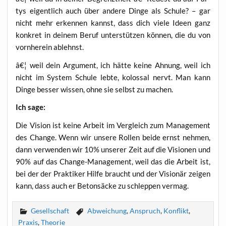
tys eigent­lich auch über ande­re Din­ge als Schu­le? – gar
nicht mehr erken­nen kannst, dass dich vie­le Ideen ganz
kon­kret in dei­nem Beruf unter­stüt­zen kön­nen, die du von
vorn­her­ein ablehnst.
â€¦ weil dein Argu­ment, ich hät­te kei­ne Ahnung, weil ich
nicht im Sys­tem Schu­le leb­te, kolos­sal nervt. Man kann
Din­ge bes­ser wis­sen, ohne sie selbst zu machen.
Ich sage:
Die Visi­on ist kei­ne Arbeit im Ver­gleich zum Manage­ment
des Chan­ge. Wenn wir unse­re Rol­len bei­de ernst neh­men,
dann ver­wen­den wir 10% unse­rer Zeit auf die Visio­nen und
90% auf das Chan­ge-Manage­ment, weil das die Arbeit ist,
bei der der Prak­ti­ker Hil­fe braucht und der Visio­när zei­gen
kann, dass auch er Beton­sä­cke zu schlep­pen vermag.
Gesellschaft
Abweichung
,
Anspruch
,
Konflikt
,
Praxis
,
Theorie