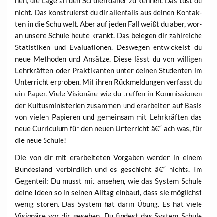
nen, die Lage an den Schu­len daher zu ken­nen. Das tust du
nicht. Das kon­stru­ierst du dir allen­falls aus dei­nen Kon­tak­
ten in die Schul­welt. Aber auf jeden Fall weißt du aber, wor­
an unse­re Schu­le heu­te krankt. Das bele­gen dir zahl­rei­che
Sta­tis­ti­ken und Eva­lua­tio­nen. Des­we­gen ent­wi­ckelst du
neue Metho­den und Ansät­ze. Die­se lässt du von wil­li­gen
Lehr­kräf­ten oder Prak­ti­kan­ten unter dei­nen Stu­den­ten im
Unter­richt erpro­ben. Mit ihren Rück­mel­dun­gen ver­fasst du
ein Paper. Vie­le Visio­nä­re wie du tref­fen in Kom­mis­sio­nen
der Kul­tus­mi­nis­te­ri­en zusam­men und erar­bei­ten auf Basis
von vie­len Papie­ren und gemein­sam mit Lehr­kräf­ten das
neue Cur­ri­cu­lum für den neu­en Unter­richt â€“ ach was, für
die neue Schule!
Die von dir mit erar­bei­te­ten Vor­ga­ben wer­den in einem
Bun­des­land ver­bind­lich und es geschieht â€“ nichts. Im
Gegen­teil: Du musst mit anse­hen, wie das Sys­tem Schu­le
dei­ne Ideen so in sei­nen All­tag ein­baut, dass sie mög­lichst
wenig stö­ren. Das Sys­tem hat dar­in Übung. Es hat vie­le
Visio­nä­re vor dir gese­hen. Du fin­dest das Sys­tem Schu­le