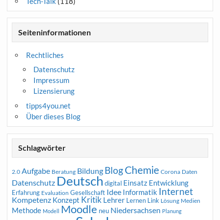
Tech-Talk
(118)
Seiteninformationen
Rechtliches
Datenschutz
Impressum
Lizensierung
tipps4you.net
Über dieses Blog
Schlagwörter
Chemie
Blog
Aufgabe
Bildung
2.0
Beratung
Corona
Daten
Deutsch
Datenschutz
Entwicklung
Einsatz
digital
Internet
Idee
Informatik
Erfahrung
Gesellschaft
Evaluation
Kritik
Kompetenz
Konzept
Lehrer
Lernen
Link
Medien
Lösung
Moodle
Niedersachsen
Methode
neu
Modell
Planung