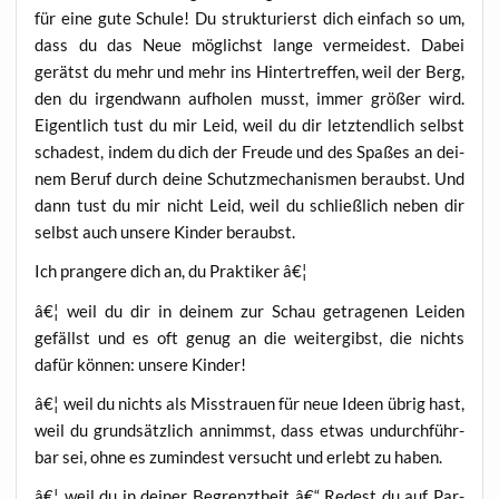
für eine gute Schu­le! Du struk­tu­rierst dich ein­fach so um,
dass du das Neue mög­lichst lan­ge ver­mei­dest. Dabei
gerätst du mehr und mehr ins Hin­ter­tref­fen, weil der Berg,
den du irgend­wann auf­ho­len musst, immer grö­ßer wird.
Eigent­lich tust du mir Leid, weil du dir letzt­end­lich selbst
scha­dest, indem du dich der Freu­de und des Spa­ßes an dei­
nem Beruf durch dei­ne Schutz­me­cha­nis­men beraubst. Und
dann tust du mir nicht Leid, weil du schließ­lich neben dir
selbst auch unse­re Kin­der beraubst.
Ich pran­ge­re dich an, du Prak­ti­ker â€¦
â€¦ weil du dir in dei­nem zur Schau getra­ge­nen Lei­den
gefällst und es oft genug an die wei­ter­gibst, die nichts
dafür kön­nen: unse­re Kinder!
â€¦ weil du nichts als Miss­trau­en für neue Ideen übrig hast,
weil du grund­sätz­lich annimmst, dass etwas undurch­führ­
bar sei, ohne es zumin­dest ver­sucht und erlebt zu haben.
â€¦ weil du in dei­ner Begrenzt­heit â€“ Redest du auf Par­