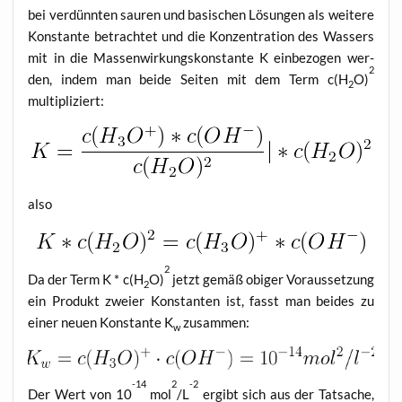
bei ver­dünn­ten sau­ren und basi­schen Lösun­gen als wei­te­re
Kon­stan­te betrach­tet und die Kon­zen­tra­ti­on des Was­sers
mit in die Mas­sen­wir­kungs­kon­stan­te K ein­be­zo­gen wer­
2
den, indem man bei­de Sei­ten mit dem Term c(H
O)
2
multipliziert:
also
2
Da der Term K * c(H
O)
jetzt gemäß obi­ger Vor­aus­set­zung
2
ein Pro­dukt zwei­er Kon­stan­ten ist, fasst man bei­des zu
einer neu­en Kon­stan­te K
zusammen:
w
-14
2
-2
Der Wert von 10
mol
/L
ergibt sich aus der Tat­sa­che,