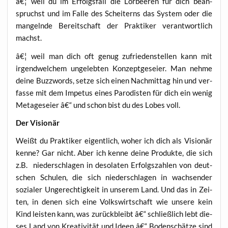
â€¦ weil du im Erfolgs­fall die Lor­bee­ren für dich bean­
spruchst und im Fal­le des Schei­terns das Sys­tem oder die
man­geln­de Bereit­schaft der Prak­ti­ker ver­ant­wort­lich
machst.
â€¦ weil man dich oft genug zufrie­den­stel­len kann mit
irgend­wel­chem unge­leb­ten Kon­zept­ge­sei­er. Man neh­me
dei­ne Buz­zwords, set­ze sich einen Nach­mit­tag hin und ver­
fas­se mit dem Impe­tus eines Par­odis­ten für dich ein wenig
Meta­ge­sei­er â€“ und schon bist du des Lobes voll.
Der Visio­när
Weißt du Prak­ti­ker eigent­lich, woher ich dich als Visio­när
ken­ne? Gar nicht. Aber ich ken­ne dei­ne Pro­duk­te, die sich
z.B. nie­der­schla­gen in deso­la­ten Erfolgs­zah­len von deut­
schen Schu­len, die sich nie­der­schla­gen in wach­sen­der
sozia­ler Unge­rech­tig­keit in unse­rem Land. Und das in Zei­
ten, in denen sich eine Volks­wirt­schaft wie unse­re kein
Kind leis­ten kann, was zurück­bleibt â€“ schließ­lich lebt die­
ses Land von Krea­ti­vi­tät und Ideen â€“ Boden­schät­ze sind