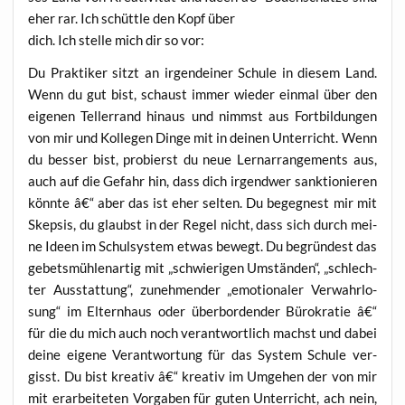
eher rar. Ich schütt­le den Kopf über
dich. Ich stel­le mich dir so vor:
Du Prak­ti­ker sitzt an irgend­ei­ner Schu­le in die­sem Land.
Wenn du gut bist, schaust immer wie­der ein­mal über den
eige­nen Tel­ler­rand hin­aus und nimmst aus Fort­bil­dun­gen
von mir und Kol­le­gen Din­ge mit in dei­nen Unter­richt. Wenn
du bes­ser bist, pro­bierst du neue Lern­ar­ran­ge­ments aus,
auch auf die Gefahr hin, dass dich irgend­wer sank­tio­nie­ren
könn­te â€“ aber das ist eher sel­ten. Du begeg­nest mir mit
Skep­sis, du glaubst in der Regel nicht, dass sich durch mei­
ne Ideen im Schul­sys­tem etwas bewegt. Du begrün­dest das
gebets­müh­len­ar­tig mit „schwie­ri­gen Umstän­den“, „schlech­
ter Aus­stat­tung“, zuneh­men­der „emo­tio­na­ler Ver­wahr­lo­
sung“ im Eltern­haus oder über­bor­den­der Büro­kra­tie â€“
für die du mich auch noch ver­ant­wort­lich machst und dabei
dei­ne eige­ne Ver­ant­wor­tung für das Sys­tem Schu­le ver­
gisst. Du bist krea­tiv â€“ krea­tiv im Umge­hen der von mir
mit erar­bei­te­ten Vor­ga­ben für guten Unter­richt, ach nein,