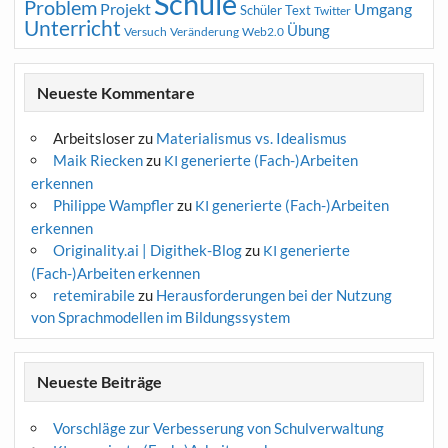
Schule
Problem
Projekt
Umgang
Schüler
Text
Twitter
Unterricht
Übung
Versuch
Web2.0
Veränderung
Neueste Kommentare
Arbeitsloser
zu
Materialismus vs. Idealismus
Maik Riecken
zu
generierte (Fach-)Arbeiten
KI
erkennen
Philippe Wampfler
zu
generierte (Fach-)Arbeiten
KI
erkennen
Originality.ai | Digithek-Blog
zu
generierte
KI
(Fach-)Arbeiten erkennen
retemirabile
zu
Herausforderungen bei der Nutzung
von Sprachmodellen im Bildungssystem
Neueste Beiträge
Vorschläge zur Verbesserung von Schulverwaltung