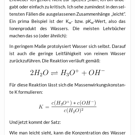
gabt oder ein­fach zu kri­tisch. Ich sehe zumin­dest in den sel­
tens­ten Fäl­len die aus­ge­las­se­nen Zusam­men­hän­ge „leicht“.
Ein pri­ma Bei­spiel ist der K
- bzw. pK
-Wert, also das
w
w
Ionen­pro­dukt des Was­sers. Die meis­ten Lehr­bü­cher
machen das so (oder ähnlich):
In gerin­gem Maße pro­to­ly­siert Was­ser sich selbst. Dar­auf
ist auch die gerin­ge Leit­fä­hig­keit von rei­nem Was­ser
zurück­zu­füh­ren. Die Reak­ti­on ver­läuft gemäß:
Für die­se Reak­ti­on lässt sich die Mas­sen­wir­kungs­kon­stan­
te K formulieren:
Und jetzt kommt der Satz:
Wie man leicht sieht, kann die Kon­zen­tra­ti­on des Was­ser