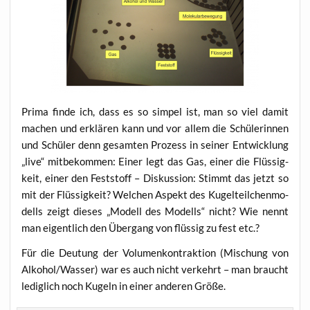
Pri­ma fin­de ich, dass es so sim­pel ist, man so viel damit
machen und erklä­ren kann und vor allem die Schü­le­rin­nen
und Schü­ler denn gesam­ten Pro­zess in sei­ner Ent­wick­lung
„live“ mit­be­kom­men: Einer legt das Gas, einer die Flüs­sig­
keit, einer den Fest­stoff – Dis­kus­si­on: Stimmt das jetzt so
mit der Flüs­sig­keit? Wel­chen Aspekt des Kugel­teil­chen­mo­
dells zeigt die­ses „Modell des Modells“ nicht? Wie nennt
man eigent­lich den Über­gang von flüs­sig zu fest etc.?
Für die Deu­tung der Volu­men­kon­trak­ti­on (Mischung von
Alkohol/Wasser) war es auch nicht ver­kehrt – man braucht
ledig­lich noch Kugeln in einer ande­ren Größe.