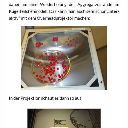
dabei um eine Wie­der­ho­lung der Aggre­gat­zu­stän­de im
Kugel­teil­chen­mo­dell. Das kann man auch sehr schön „inter­
ak­tiv“ mit dem Over­head­pro­jek­tor machen:
In der Pro­jek­ti­on schaut es dann so aus: