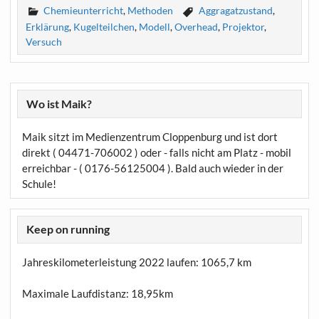
Chemieunterricht
,
Methoden
Aggragatzustand
,
Erklärung
,
Kugelteilchen
,
Modell
,
Overhead
,
Projektor
,
Versuch
Wo ist Maik?
Maik sitzt im Medienzentrum Cloppenburg und ist dort
direkt ( 04471-706002 ) oder - falls nicht am Platz - mobil
erreichbar - ( 0176-56125004 ). Bald auch wieder in der
Schule!
Keep on running
Jahreskilometerleistung 2022 laufen:
1065,7 km
Maximale Laufdistanz:
18,95km