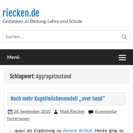
Skip
to
riecken.de
content
Gedanken zu Bildung, Lehre und Schule
Menü
Schlagwort:
Aggragatzustand
Noch mehr Kugelteilchenmodell „over head“
28. September 2010
Maik Riecken
Kommentar
hinterlassen
… qua­si als Ergän­zung zu
die­sem Arti­kel
. Heu­te ging es