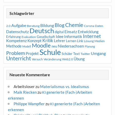
Schlagwörter
Chemie
Blog
Aufgabe
Bildung
2.0
Beratung
Corona
Daten
Deutsch
Datenschutz
Entwicklung
Einsatz
digital
Internet
Idee
Informatik
Erfahrung
Gesellschaft
Evaluation
Kritik
Kompetenz
Konzept
Lehrer
Lernen
Link
Medien
Lösung
Moodle
Niedersachsen
Methode
neu
Modell
Planung
Schule
Problem
Projekt
Umgang
Schüler
Text
Twitter
Unterricht
Übung
Versuch
Web2.0
Veränderung
Neueste Kommentare
Arbeitsloser
zu
Materialismus vs. Idealismus
Maik Riecken
zu
generierte (Fach-)Arbeiten
KI
erkennen
Philippe Wampfler
zu
generierte (Fach-)Arbeiten
KI
erkennen