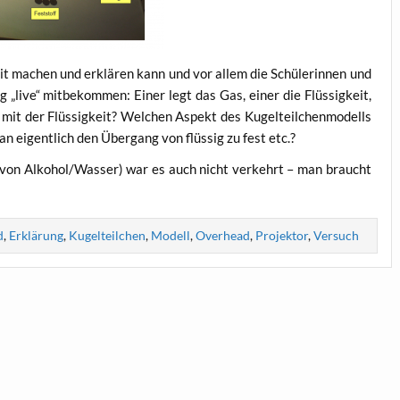
amit machen und erklä­ren kann und vor allem die Schü­le­rin­nen und
g „live“ mit­be­kom­men: Einer legt das Gas, einer die Flüs­sig­keit,
o mit der Flüs­sig­keit? Wel­chen Aspekt des Kugel­teil­chen­mo­dells
 eigent­lich den Über­gang von flüs­sig zu fest etc.?
ng von Alkohol/Wasser) war es auch nicht ver­kehrt – man braucht
d
,
Erklärung
,
Kugelteilchen
,
Modell
,
Overhead
,
Projektor
,
Versuch