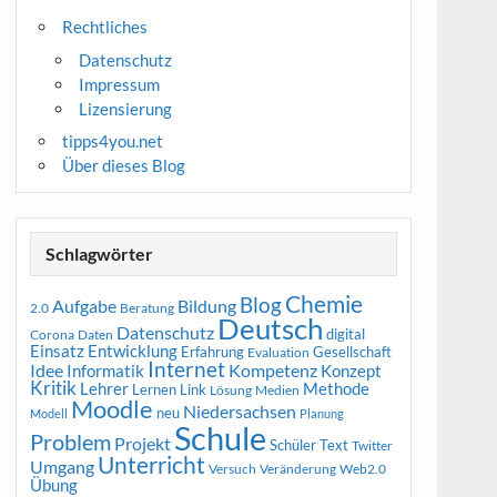
Rechtliches
Datenschutz
Impressum
Lizensierung
tipps4you.net
Über dieses Blog
Schlagwörter
Chemie
Blog
Aufgabe
Bildung
2.0
Beratung
Deutsch
Datenschutz
digital
Corona
Daten
Entwicklung
Einsatz
Erfahrung
Gesellschaft
Evaluation
Internet
Idee
Informatik
Kompetenz
Konzept
Kritik
Methode
Lehrer
Lernen
Link
Medien
Lösung
Moodle
Niedersachsen
neu
Modell
Planung
Schule
Problem
Projekt
Schüler
Text
Twitter
Unterricht
Umgang
Versuch
Web2.0
Veränderung
Übung