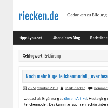
Skip
to
content
riecken.de
Gedanken zu Bildung,
tipps4you.net
Über dieses Blog
Rechtliche
Schlagwort:
Erklärung
Noch mehr Kugelteilchenmodell „over he
28. September 2010
Maik Riecken
Kommenta
… qua­si als Ergän­zung zu
die­sem Arti­kel
. Heu­te ging
teil­chen­mo­dell. Das kann man auch sehr schön „inter­