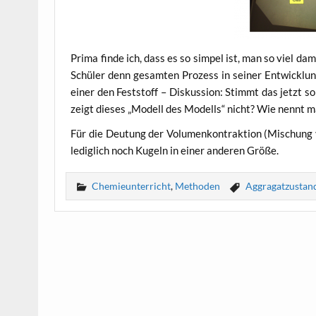
Pri­ma fin­de ich, dass es so sim­pel ist, man so viel d
Schü­ler denn gesam­ten Pro­zess in sei­ner Ent­wick­lun
einer den Fest­stoff – Dis­kus­si­on: Stimmt das jetzt s
zeigt die­ses „Modell des Modells“ nicht? Wie nennt man
Für die Deu­tung der Volu­men­kon­trak­ti­on (Mischu
ledig­lich noch Kugeln in einer ande­ren Größe.
Chemieunterricht
,
Methoden
Aggragatzustan