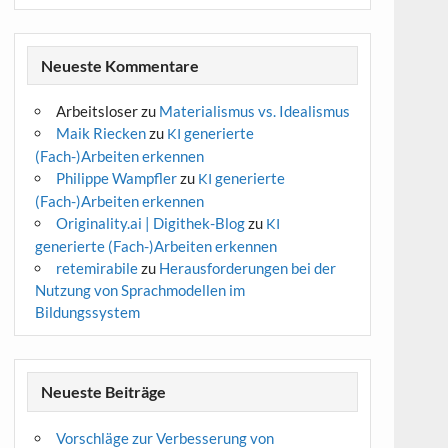
Neueste Kommentare
Arbeitsloser
zu
Materialismus vs. Idealismus
Maik Riecken
zu
generierte
KI
(Fach-)Arbeiten erkennen
Philippe Wampfler
zu
generierte
KI
(Fach-)Arbeiten erkennen
Originality.ai | Digithek-Blog
zu
KI
generierte (Fach-)Arbeiten erkennen
retemirabile
zu
Herausforderungen bei der
Nutzung von Sprachmodellen im
Bildungssystem
Neueste Beiträge
Vorschläge zur Verbesserung von