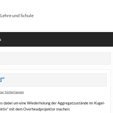
 Lehre und Schule
s
ad“
r hinterlassen
 es dabei um eine Wie­der­ho­lung der Aggre­gat­zu­stän­de im Kugel­
ak­tiv“ mit dem Over­head­pro­jek­tor machen: