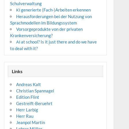
Schulverwaltung
generierte (Fach-)Arbeiten erkennen
KI
Herausforderungen bei der Nutzung von
Sprachmodellen im Bildungssystem
Vorsorgeprodukte von der privaten
Krankenversicherung?
at school? Is it just there and do we have
AI
to deal with it?
Links
Andreas Kalt
Christian Spannagel
Edition Flint
Gestreift-Beruehrt
Herr Larbig
Herr Rau
Jeanpol Martin
Lehrer Müller