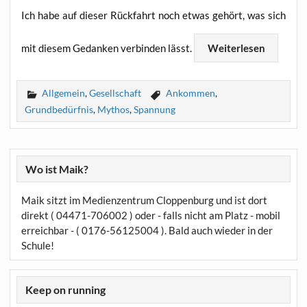
Ich habe auf die­ser Rück­fahrt noch etwas gehört, was sich
mit die­sem Gedan­ken ver­bin­den lässt.
Wei­ter­le­sen
Allgemein
,
Gesellschaft
Ankommen
,
Grundbedürfnis
,
Mythos
,
Spannung
Wo ist Maik?
Maik sitzt im Medienzentrum Cloppenburg und ist dort
direkt ( 04471-706002 ) oder - falls nicht am Platz - mobil
erreichbar - ( 0176-56125004 ). Bald auch wieder in der
Schule!
Keep on running