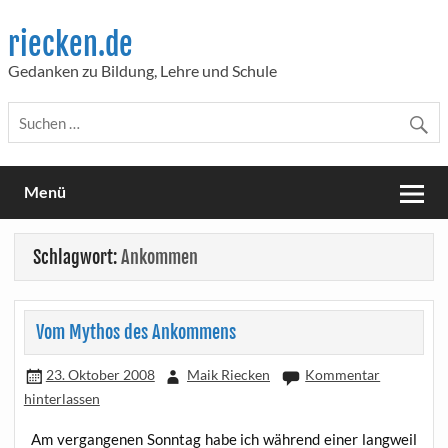
Skip
to
riecken.de
content
Gedanken zu Bildung, Lehre und Schule
Menü
Schlagwort:
Ankommen
Vom Mythos des Ankommens
23. Oktober 2008
Maik Riecken
Kommentar
hinterlassen
Am ver­gan­ge­nen Sonn­tag habe ich wäh­rend einer lang­wei­l