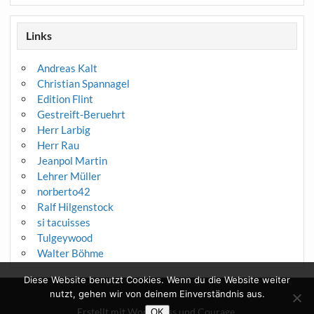
Links
Andreas Kalt
Christian Spannagel
Edition Flint
Gestreift-Beruehrt
Herr Larbig
Herr Rau
Jeanpol Martin
Lehrer Müller
norberto42
Ralf Hilgenstock
si tacuisses
Tulgeywood
Walter Böhme
Diese Website benutzt Cookies. Wenn du die Website weiter
nutzt, gehen wir von deinem Einverständnis aus.
Erstellt mit
WordPress
und
Courage
.
OK