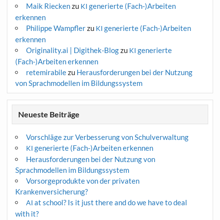
Maik Riecken
zu
generierte (Fach-)Arbeiten
KI
erkennen
Philippe Wampfler
zu
generierte (Fach-)Arbeiten
KI
erkennen
Originality.ai | Digithek-Blog
zu
generierte
KI
(Fach-)Arbeiten erkennen
retemirabile
zu
Herausforderungen bei der Nutzung
von Sprachmodellen im Bildungssystem
Neueste Beiträge
Vorschläge zur Verbesserung von Schulverwaltung
generierte (Fach-)Arbeiten erkennen
KI
Herausforderungen bei der Nutzung von
Sprachmodellen im Bildungssystem
Vorsorgeprodukte von der privaten
Krankenversicherung?
at school? Is it just there and do we have to deal
AI
with it?