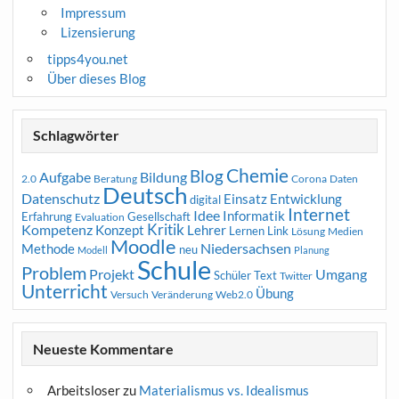
Impressum
Lizensierung
tipps4you.net
Über dieses Blog
Schlagwörter
Chemie
Blog
Aufgabe
Bildung
2.0
Beratung
Corona
Daten
Deutsch
Datenschutz
Entwicklung
Einsatz
digital
Internet
Idee
Informatik
Erfahrung
Gesellschaft
Evaluation
Kritik
Kompetenz
Konzept
Lehrer
Lernen
Link
Medien
Lösung
Moodle
Niedersachsen
Methode
neu
Modell
Planung
Schule
Problem
Projekt
Umgang
Schüler
Text
Twitter
Unterricht
Übung
Versuch
Web2.0
Veränderung
Neueste Kommentare
Arbeitsloser
zu
Materialismus vs. Idealismus