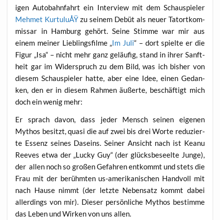
i­gen Auto­bahn­fahrt ein Inter­view mit dem Schau­spie­ler
Meh­met Kur­tu­luÅŸ
zu sei­nem Debüt als neu­er Tat­ort­kom­
mis­sar in Ham­burg gehört. Sei­ne Stim­me war mir aus
einem mei­ner Lieb­lings­fil­me „
Im Juli
“ – dort spiel­te er die
Figur „Isa“ – nicht mehr ganz geläu­fig, stand in ihrer Sanft­
heit gar im Wider­spruch zu dem Bild, was ich bis­her von
die­sem Schau­spie­ler hat­te, aber eine Idee, einen Gedan­
ken, den er in die­sem Rah­men äußer­te, beschäf­tigt mich
doch ein wenig mehr:
Er sprach davon, dass jeder Mensch sei­nen eige­nen
Mythos besitzt, qua­si die auf zwei bis drei Wor­te redu­zier­
te Essenz sei­nes Daseins. Sei­ner Ansicht nach ist Kea­nu
Ree­ves etwa der „Lucky Guy“ (der glücks­be­seel­te Jun­ge),
der allen noch so gro­ßen Gefah­ren ent­kommt und stets die
Frau mit der berühm­ten us-ame­ri­ka­ni­schen Hand­voll mit
nach Hau­se nimmt (der letz­te Neben­satz kommt dabei
aller­dings von mir). Die­ser per­sön­li­che Mythos bestim­me
das Leben und Wir­ken von uns allen.