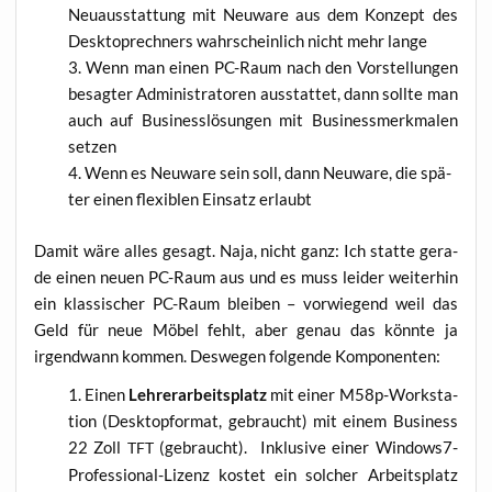
Neu­aus­stat­tung mit Neu­wa­re aus dem Kon­zept des
Desk­top­rech­ners wahr­schein­lich nicht mehr lange
Wenn man einen PC-Raum nach den Vor­stel­lun­gen
besag­ter Admi­nis­tra­to­ren aus­stat­tet, dann soll­te man
auch auf Busi­ness­lö­sun­gen mit Busi­ness­merk­ma­len
setzen
Wenn es Neu­wa­re sein soll, dann Neu­wa­re, die spä­
ter einen fle­xi­blen Ein­satz erlaubt
Damit wäre alles gesagt. Naja, nicht ganz: Ich stat­te gera­
de einen neu­en PC-Raum aus und es muss lei­der wei­ter­hin
ein klas­si­scher PC-Raum blei­ben – vor­wie­gend weil das
Geld für neue Möbel fehlt, aber genau das könn­te ja
irgend­wann kom­men. Des­we­gen fol­gen­de Komponenten:
Einen
Leh­rer­ar­beits­platz
mit einer M58p-Work­sta­
tion (Desk­top­for­mat, gebraucht) mit einem Busi­ness
22 Zoll
(gebraucht). Inklu­si­ve einer Win­dows7-
TFT
Pro­fes­sio­nal-Lizenz kos­tet ein sol­cher Arbeits­platz