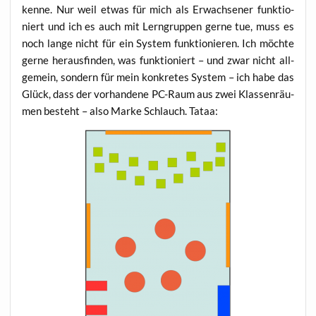
ken­ne. Nur weil etwas für mich als Erwach­se­ner funk­tio­
niert und ich es auch mit Lern­grup­pen ger­ne tue, muss es
noch lan­ge nicht für ein Sys­tem funk­tio­nie­ren. Ich möch­te
ger­ne her­aus­fin­den, was funk­tio­niert – und zwar nicht all­
ge­mein, son­dern für mein kon­kre­tes Sys­tem – ich habe das
Glück, dass der vor­han­de­ne PC-Raum aus zwei Klas­sen­räu­
men besteht – also Mar­ke Schlauch. Tataa: