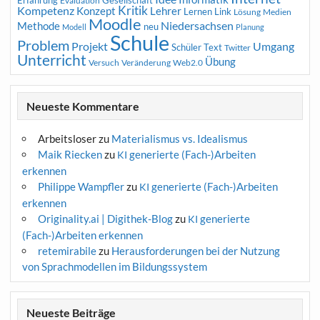
Erfahrung
Gesellschaft
Evaluation
Kritik
Kompetenz
Konzept
Lehrer
Lernen
Link
Medien
Lösung
Moodle
Niedersachsen
Methode
neu
Modell
Planung
Schule
Problem
Projekt
Umgang
Schüler
Text
Twitter
Unterricht
Übung
Versuch
Web2.0
Veränderung
Neueste Kommentare
Arbeitsloser
zu
Materialismus vs. Idealismus
Maik Riecken
zu
generierte (Fach-)Arbeiten
KI
erkennen
Philippe Wampfler
zu
generierte (Fach-)Arbeiten
KI
erkennen
Originality.ai | Digithek-Blog
zu
generierte
KI
(Fach-)Arbeiten erkennen
retemirabile
zu
Herausforderungen bei der Nutzung
von Sprachmodellen im Bildungssystem
Neueste Beiträge