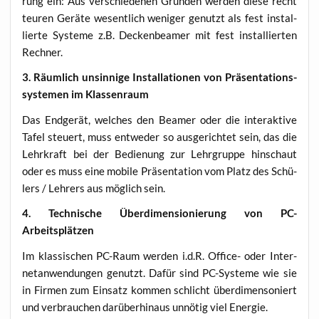
rung ein: Aus ver­schie­de­nen Grün­den wer­den die­se recht
teu­ren Gerä­te wesent­lich weni­ger genutzt als fest instal­
lier­te Sys­te­me z.B. Decken­bea­mer mit fest instal­lier­ten
Rechner.
3. Räum­lich unsin­ni­ge Instal­la­tio­nen von Prä­sen­ta­ti­ons­
sys­te­men im Klassenraum
Das End­ge­rät, wel­ches den Bea­mer oder die inter­ak­ti­ve
Tafel steu­ert, muss ent­we­der so aus­ge­rich­tet sein, das die
Lehr­kraft bei der Bedie­nung zur Lehr­grup­pe hin­schaut
oder es muss eine mobi­le Prä­sen­ta­ti­on vom Platz des Schü­
lers / Leh­rers aus mög­lich sein.
4. Tech­ni­sche Über­di­men­sio­nie­rung von PC-
Arbeitsplätzen
Im klas­si­schen PC-Raum wer­den i.d.R. Office- oder Inter­
net­an­wen­dun­gen genutzt. Dafür sind PC-Sys­te­me wie sie
in Fir­men zum Ein­satz kom­men schlicht über­di­men­so­niert
und ver­brau­chen dar­über­hin­aus unnö­tig viel Energie.