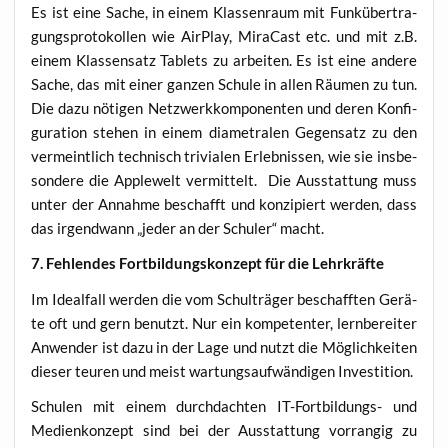
Es ist eine Sache, in einem Klas­sen­raum mit Funk­über­tra­
gungs­pro­to­kol­len wie Air­Play, Mira­Cast etc. und mit z.B.
einem Klas­sen­satz Tablets zu arbei­ten. Es ist eine ande­re
Sache, das mit einer gan­zen Schu­le in allen Räu­men zu tun.
Die dazu nöti­gen Netz­werk­kom­po­nen­ten und deren Kon­fi­
gu­ra­ti­on ste­hen in einem dia­me­tra­len Gegen­satz zu den
ver­meint­lich tech­nisch tri­via­len Erleb­nis­sen, wie sie ins­be­
son­de­re die App­le­welt ver­mit­telt. Die Aus­stat­tung muss
unter der Annah­me beschafft und kon­zi­piert wer­den, dass
das irgend­wann „jeder an der Schul­er“ macht.
7. Feh­len­des Fort­bil­dungs­kon­zept für die Lehrkräfte
Im Ide­al­fall wer­den die vom Schul­trä­ger beschaff­ten Gerä­
te oft und gern benutzt. Nur ein kom­pe­ten­ter, lern­be­rei­ter
Anwen­der ist dazu in der Lage und nutzt die Mög­lich­kei­ten
die­ser teu­ren und meist war­tungs­auf­wän­di­gen Investition.
Schu­len mit einem durch­dach­ten IT-Fort­bil­dungs- und
Medi­en­kon­zept sind bei der Aus­stat­tung vor­ran­gig zu