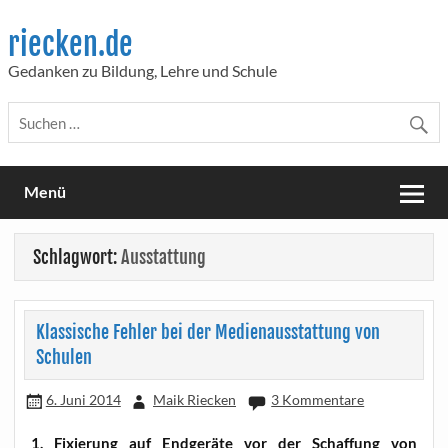
Skip
to
riecken.de
content
Gedanken zu Bildung, Lehre und Schule
Menü
Schlagwort:
Ausstattung
Klassische Fehler bei der Medienausstattung von
Schulen
6. Juni 2014
Maik Riecken
3 Kommentare
1. Fixie­rung auf End­ge­rä­te vor der Schaf­fung von