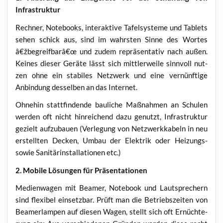
Infrastruktur
Rech­ner, Note­books, inter­ak­ti­ve Tafel­sys­te­me und Tablets
sehen schick aus, sind im wahrs­ten Sin­ne des Wor­tes
â€žbegreifbarâ€œ und zudem reprä­sen­ta­tiv nach außen.
Kei­nes die­ser Gerä­te lässt sich mitt­ler­wei­le sinn­voll nut­
zen ohne ein sta­bi­les Netz­werk und eine ver­nünf­ti­ge
Anbin­dung des­sel­ben an das Internet.
Ohne­hin statt­fin­den­de bau­li­che Maß­nah­men an Schu­len
wer­den oft nicht hin­rei­chend dazu genutzt, Infra­struk­tur
gezielt auf­zu­bau­en (Ver­le­gung von Netz­werk­ka­beln in neu
erstell­ten Decken, Umbau der Elek­trik oder Hei­zungs-
sowie Sani­tär­in­stal­la­tio­nen etc.)
2. Mobi­le Lösun­gen für Präsentationen
Medi­en­wa­gen mit Bea­mer, Note­book und Laut­spre­chern
sind fle­xi­bel ein­setz­bar. Prüft man die Betriebs­zei­ten von
Bea­mer­lam­pen auf die­sen Wagen, stellt sich oft Ernüch­te­