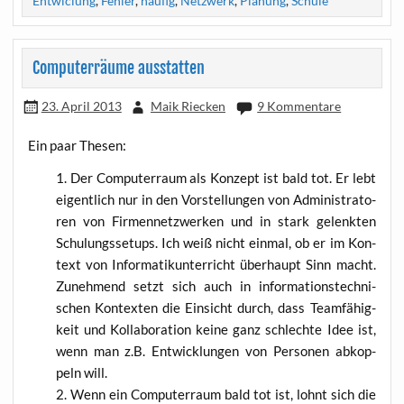
Entwiclung
,
Fehler
,
häufig
,
Netzwerk
,
Planung
,
Schule
Computerräume ausstatten
23. April 2013
Maik Riecken
9 Kommentare
Ein paar Thesen:
Der Com­pu­ter­raum als Kon­zept ist bald tot. Er lebt
eigent­lich nur in den Vor­stel­lun­gen von Admi­nis­tra­to­
ren von Fir­men­netz­wer­ken und in stark gelenk­ten
Schu­lungs­set­ups. Ich weiß nicht ein­mal, ob er im Kon­
text von Infor­ma­tik­un­ter­richt über­haupt Sinn macht.
Zuneh­mend setzt sich auch in infor­ma­ti­ons­tech­ni­
schen Kon­tex­ten die Ein­sicht durch, dass Team­fä­hig­
keit und Kol­la­bo­ra­ti­on kei­ne ganz schlech­te Idee ist,
wenn man z.B. Ent­wick­lun­gen von Per­so­nen abkop­
peln will.
Wenn ein Com­pu­ter­raum bald tot ist, lohnt sich die