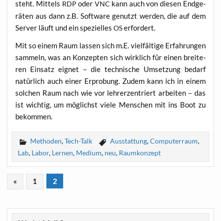
steht. Mit­tels
oder
kann auch von die­sen End­ge­
RDP
VNC
rä­ten aus dann z.B. Soft­ware genutzt wer­den, die auf dem
Ser­ver läuft und ein spe­zi­el­les
erfordert.
OS
Mit so einem Raum las­sen sich m.E. viel­fäl­ti­ge Erfah­run­gen
sam­meln, was an Kon­zep­ten sich wirk­lich für einen brei­te­
ren Ein­satz eig­net – die tech­ni­sche Umset­zung bedarf
natür­lich auch einer Erpro­bung. Zudem kann ich in einem
sol­chen Raum nach wie vor leh­rer­zen­triert arbei­ten – das
ist wich­tig, um mög­lichst vie­le Men­schen mit ins Boot zu
bekommen.
Methoden
,
Tech-Talk
Ausstattung
,
Computerraum
,
Lab
,
Labor
,
Lernen
,
Medium
,
neu
,
Raumkonzept
«
1
2