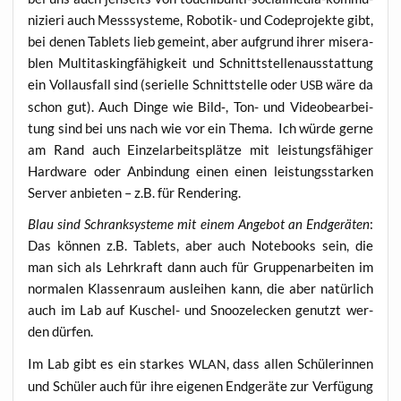
ni­zie­ri auch Mess­sys­te­me, Robo­tik- und Code­pro­jek­te gibt,
bei denen Tablets lieb gemeint, aber auf­grund ihrer mise­ra­
blen Mul­ti­tas­king­fä­hig­keit und Schnitt­stel­len­aus­stat­tung
ein Voll­aus­fall sind (seri­el­le Schnitt­stel­le oder
wäre da
USB
schon gut). Auch Din­ge wie Bild‑, Ton- und Video­be­ar­bei­
tung sind bei uns nach wie vor ein The­ma. Ich wür­de ger­ne
am Rand auch Ein­zel­ar­beits­plät­ze mit leis­tungs­fä­hi­ger
Hard­ware oder Anbin­dung einen einen leis­tungs­star­ken
Ser­ver anbie­ten – z.B. für Rendering.
Blau sind Schrank­sys­te­me mit einem Ange­bot an End­ge­rä­ten
:
Das kön­nen z.B. Tablets, aber auch Note­books sein, die
man sich als Lehr­kraft dann auch für Grup­pen­ar­bei­ten im
nor­ma­len Klas­sen­raum aus­lei­hen kann, die aber natür­lich
auch im Lab auf Kuschel- und Snoo­zele­cken genutzt wer­
den dürfen.
Im Lab gibt es ein star­kes
, dass allen Schü­le­rin­nen
WLAN
und Schü­ler auch für ihre eige­nen End­ge­rä­te zur Ver­fü­gung