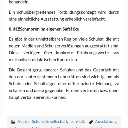
behandeln.
Ein schul­über­grei­fen­des Fort­bil­dungs­kon­zept wird durch
eine ein­heit­li­che Aus­stat­tung erheb­lich vereinfacht.
8. â€žSchmoren im eige­nen Saftâ€œ
Es gibt in der unmit­tel­ba­ren Regi­on vie­le Schu­len, die mit
neu­en Medi­en und Schul­ser­ver­lö­sun­gen aus­ge­stat­tet sind.
Die­se ver­fü­gen über kon­kre­te Erfah­rungs­wer­te aus
metho­disch-didak­ti­schen Kontexten.
Die Besich­ti­gung ande­rer Schu­len und das Gespräch mit
den dort unter­rich­ten­den Lehr­kräf­ten sind wich­tig, um als
Schu­le oder Schul­trä­ger eine dif­fe­ren­zier­te Mei­nung zu
erhal­ten und die­se gegen­über Fir­men ver­tre­ten bzw. über­
haupt ver­ba­li­sie­ren zu können.
Aus der Schule
,
Gesellschaft
,
Tech-Talk
Ausstattung
,