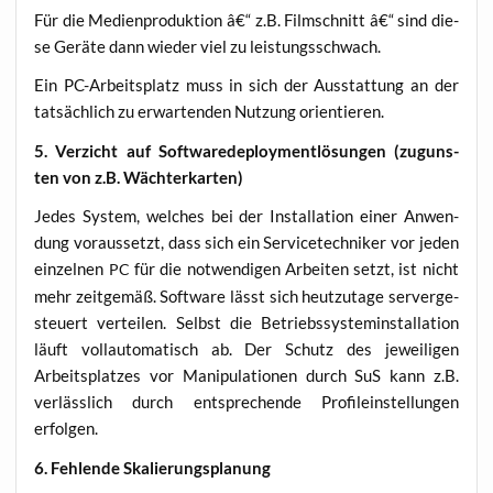
Für die Medi­en­pro­duk­ti­on â€“ z.B. Film­schnitt â€“ sind die­
se Gerä­te dann wie­der viel zu leistungsschwach.
Ein PC-Arbeits­platz muss in sich der Aus­stat­tung an der
tat­säch­lich zu erwar­ten­den Nut­zung orientieren.
5. Ver­zicht auf Soft­ware­de­ploy­ment­lö­sun­gen (zuguns­
ten von z.B. Wächterkarten)
Jedes Sys­tem, wel­ches bei der Instal­la­ti­on einer Anwen­
dung vor­aus­setzt, dass sich ein Ser­vice­tech­ni­ker vor jeden
ein­zel­nen
für die not­wen­di­gen Arbei­ten setzt, ist nicht
PC
mehr zeit­ge­mäß. Soft­ware lässt sich heut­zu­ta­ge ser­ver­ge­
steu­ert ver­tei­len. Selbst die Betriebs­sys­tem­in­stal­la­ti­on
läuft voll­au­to­ma­tisch ab. Der Schutz des jewei­li­gen
Arbeits­plat­zes vor Mani­pu­la­tio­nen durch SuS kann z.B.
ver­läss­lich durch ent­spre­chen­de Pro­fil­ein­stel­lun­gen
erfolgen.
6. Feh­len­de Skalierungsplanung