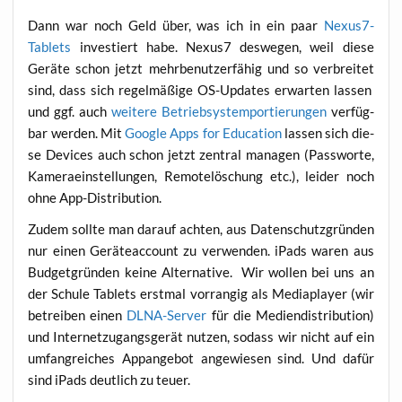
Dann war noch Geld über, was ich in ein paar
Nexus7-
Tablets
inves­tiert habe. Nexus7 des­we­gen, weil die­se
Gerä­te schon jetzt mehr­be­nut­zer­fä­hig und so ver­brei­tet
sind, dass sich regel­mä­ßi­ge OS-Updates erwar­ten las­sen
und ggf. auch
wei­te­re Betrieb­sys­tem­po­r­tie­run­gen
ver­füg­
bar wer­den. Mit
Goog­le Apps for Edu­ca­ti­on
las­sen sich die­
se Devices auch schon jetzt zen­tral mana­gen (Pass­wor­te,
Kame­ra­ein­stel­lun­gen, Remo­te­lö­schung etc.), lei­der noch
ohne App-Distribution.
Zudem soll­te man dar­auf ach­ten, aus Daten­schutz­grün­den
nur einen Gerä­te­ac­count zu ver­wen­den. iPads waren aus
Bud­get­grün­den kei­ne Alter­na­ti­ve. Wir wol­len bei uns an
der Schu­le Tablets erst­mal vor­ran­gig als Media­play­er (wir
betrei­ben einen
DLNA-Ser­ver
für die Medi­en­dis­tri­bu­ti­on)
und Inter­net­zu­gangs­ge­rät nut­zen, sodass wir nicht auf ein
umfang­rei­ches App­an­ge­bot ange­wie­sen sind. Und dafür
sind iPads deut­lich zu teuer.