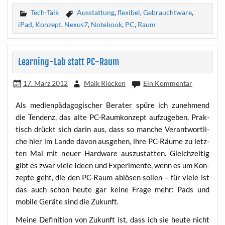
Tech-Talk
Ausstattung
,
flexibel
,
Gebrauchtware
,
iPad
,
Konzept
,
Nexus7
,
Notebook
,
PC
,
Raum
Learning-Lab statt PC-Raum
17. März 2012
Maik Riecken
Ein Kommentar
Als medi­en­päd­ago­gi­scher Bera­ter spü­re ich zuneh­mend
die Ten­denz, das alte PC-Raum­kon­zept auf­zu­ge­ben. Prak­
tisch drückt sich dar­in aus, dass so man­che Ver­ant­wort­li­
che hier im Lan­de davon aus­ge­hen, ihre PC-Räu­me zu letz­
ten Mal mit neu­er Hard­ware aus­zu­stat­ten. Gleich­zei­tig
gibt es zwar vie­le Ideen und Expe­ri­men­te, wenn es um Kon­
zep­te geht, die den PC-Raum ablö­sen sol­len – für vie­le ist
das auch schon heu­te gar kei­ne Fra­ge mehr: Pads und
mobi­le Gerä­te sind die Zukunft.
Mei­ne Defi­ni­ti­on von Zukunft ist, dass ich sie heu­te nicht