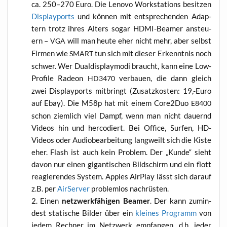
ca. 250–270 Euro. Die Leno­vo Work­sta­tions besit­zen
Dis­play­po­rts
und kön­nen mit ent­spre­chen­den Adap­
tern trotz ihres Alters sogar HDMI-Bea­mer ansteu­
ern –
will man heu­te eher nicht mehr, aber selbst
VGA
Fir­men wie
tun sich mit die­ser Erkennt­nis noch
SMART
schwer. Wer Dual­dis­play­mo­di braucht, kann eine Low-
Pro­fi­le Rade­on
ver­bau­en, die dann gleich
HD3470
zwei Dis­play­po­rts mit­bringt (Zusatz­kos­ten: 19,-Euro
auf Ebay). Die M58p hat mit einem Core2Duo
E8400
schon ziem­lich viel Dampf, wenn man nicht dau­ernd
Vide­os hin und her­co­diert. Bei Office, Sur­fen, HD-
Vide­os oder Audio­be­ar­bei­tung lang­weilt sich die Kis­te
eher. Flash ist auch kein Pro­blem. Der „Kun­de“ sieht
davon nur einen gigan­ti­schen Bild­schirm und ein flott
reagie­ren­des Sys­tem. App­les Air­Play lässt sich dar­auf
z.B. per
Air­Ser­ver
pro­blem­los nachrüsten.
Einen
netz­werk­fä­hi­gen Bea­mer
. Der kann zumin­
dest sta­ti­sche Bil­der über ein
klei­nes Pro­gramm
von
jedem Rech­ner im Netz­werk emp­fan­gen, d.h. jeder