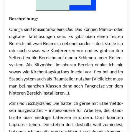
Beschrei­bung:
Oran­ge sind Prä­sen­ta­ti­on­be­rei­che
: Das kön­nen Mimio- oder
digi­ta­le- Tafel­lö­sun­gen sein. Es gibt oben einen fes­ten
Bereich mit zwei Bea­mern neben­ein­an­der – dort stel­le ich
mir auch sowas wie Kon­fe­ren­zen vor und es gibt an den
Sei­ten fle­xi­ble Berei­che auf einem Schie­nen- oder Rol­len­
sys­tem. Als Sitz­mö­bel im obe­ren Bereich den­ke ich mir
sowas wie Kir­chen­tags­kar­tons in edel vor: fle­xi­bel und im
Sta­pel­sys­tem auch als Raum­tei­ler nutz­bar (Viel­leicht muss
man bei man­chen Klas­sen dann noch Fang­net­ze vor dem
hin­te­ren Bereich installieren…).
Rot sind Tisch­sys­te­me
: Die hät­te ich ger­ne mit Ether­net­do­
sen aus­ge­stat­tet – ins­be­son­de­re für Arbei­ten, die Band­
brei­te oder nied­ri­ge Laten­zen erfor­dern. Dort könn­ten
Lap­tops ste­hen. Die ste­hen dort des­halb, weil zumin­dest
bei uns auch jen­seits von tou­chibun­ti-social­me­dia-kom­mu­