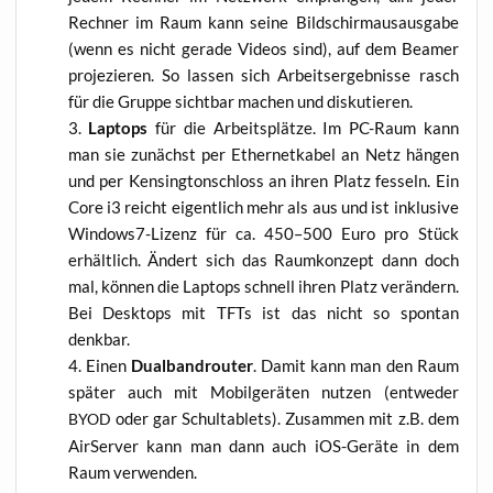
Rech­ner im Raum kann sei­ne Bild­schirm­aus­aus­ga­be
(wenn es nicht gera­de Vide­os sind), auf dem Bea­mer
pro­je­zie­ren. So las­sen sich Arbeits­er­geb­nis­se rasch
für die Grup­pe sicht­bar machen und diskutieren.
Lap­tops
für die Arbeits­plät­ze. Im PC-Raum kann
man sie zunächst per Ether­net­ka­bel an Netz hän­gen
und per Ken­sing­ton­schloss an ihren Platz fes­seln. Ein
Core i3 reicht eigent­lich mehr als aus und ist inklu­si­ve
Win­dows7-Lizenz für ca. 450–500 Euro pro Stück
erhält­lich. Ändert sich das Raum­kon­zept dann doch
mal, kön­nen die Lap­tops schnell ihren Platz ver­än­dern.
Bei Desk­tops mit TFTs ist das nicht so spon­tan
denkbar.
Einen
Dual­band­rou­ter
. Damit kann man den Raum
spä­ter auch mit Mobil­ge­rä­ten nut­zen (ent­we­der
oder gar Schul­ta­blets). Zusam­men mit z.B. dem
BYOD
Air­Ser­ver kann man dann auch iOS-Gerä­te in dem
Raum verwenden.