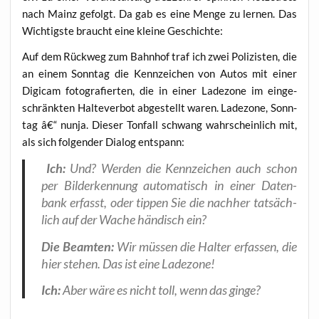
nach Mainz gefolgt. Da gab es eine Men­ge zu ler­nen. Das
Wich­tigs­te braucht eine klei­ne Geschichte:
Auf dem Rück­weg zum Bahn­hof traf ich zwei Poli­zis­ten, die
an einem Sonn­tag die Kenn­zei­chen von Autos mit einer
Digi­cam foto­gra­fier­ten, die in einer Lade­zo­ne im ein­ge­
schränk­ten Hal­te­ver­bot abge­stellt waren. Lade­zo­ne, Sonn­
tag â€“ nun­ja. Die­ser Ton­fall schwang wahr­schein­lich mit,
als sich fol­gen­der Dia­log entspann:
Ich:
Und? Wer­den die Kenn­zei­chen auch schon
per Bil­der­ken­nung auto­ma­tisch in einer Daten­
bank erfasst, oder tip­pen Sie die nach­her tat­säch­
lich auf der Wache hän­disch ein?
Die Beam­ten:
Wir müs­sen die Hal­ter erfas­sen, die
hier ste­hen. Das ist eine Ladezone!
Ich:
Aber wäre es nicht toll, wenn das ginge?