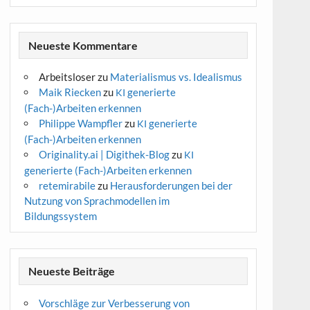
Neueste Kommentare
Arbeitsloser
zu
Materialismus vs. Idealismus
Maik Riecken
zu
generierte
KI
(Fach-)Arbeiten erkennen
Philippe Wampfler
zu
generierte
KI
(Fach-)Arbeiten erkennen
Originality.ai | Digithek-Blog
zu
KI
generierte (Fach-)Arbeiten erkennen
retemirabile
zu
Herausforderungen bei der
Nutzung von Sprachmodellen im
Bildungssystem
Neueste Beiträge
Vorschläge zur Verbesserung von