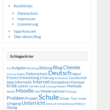
Rechtliches
Datenschutz
Impressum
Lizensierung
tipps4you.net
Über dieses Blog
Schlagwörter
Chemie
Blog
Aufgabe
Bildung
2.0
Beratung
Deutsch
Datenschutz
digital
Corona
Daten
Entwicklung
Einsatz
Erfahrung
Gesellschaft
Evaluation
Internet
Idee
Informatik
Kompetenz
Konzept
Kritik
Methode
Lehrer
Lernen
Link
Medien
Lösung
Moodle
Niedersachsen
neu
Modell
Planung
Schule
Problem
Projekt
Schüler
Text
Twitter
Unterricht
Umgang
Versuch
Web2.0
Veränderung
Übung