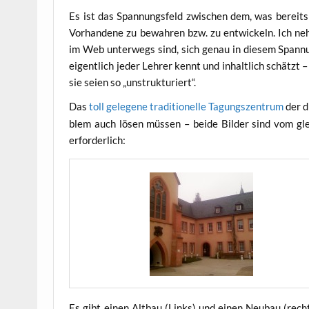
Es ist das Span­nungs­feld zwi­schen dem, was bereits 
Vor­han­de­ne zu bewah­ren bzw. zu ent­wi­ckeln. Ich neh­
im Web unter­wegs sind, sich genau in die­sem Span­n
eigent­lich jeder Leh­rer kennt und inhalt­lich schätzt –
sie sei­en so „unstruk­tu­riert“.
Das
toll gele­ge­ne tra­di­tio­nel­le Tagungs­zen­trum
der di
blem auch lösen müs­sen – bei­de Bil­der sind vom g
erforderlich:
Es gibt einen Alt­bau (Links) und einen Neu­bau (rechts