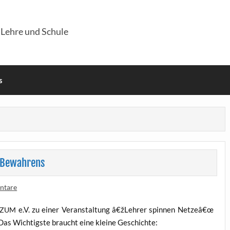
 Lehre und Schule
s
 Bewahrens
ntare
e.V. zu einer Ver­an­stal­tung â€žLehrer spin­nen Netzeâ€œ
ZUM
Das Wich­tigs­te braucht eine klei­ne Geschichte: