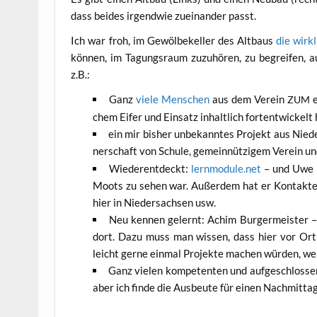
dass bei­des irgend­wie zuein­an­der passt.
Ich war froh, im Gewöl­be­kel­ler des Alt­baus
die wirk­
kön­nen, im Tagungs­raum zuzu­hö­ren, zu begrei­fen, au
z.B.:
Ganz
vie­le Men­schen
aus dem Ver­ein
e
ZUM
chem Eifer und Ein­satz inhalt­lich fort­ent­wi­ckel
ein mir bis­her unbe­kann­tes Pro­jekt aus Nie­d
ner­schaft von Schu­le, gemein­nüt­zi­gem Ver­ein 
Wie­der­ent­deckt:
lernmodule.net
– und Uwe K
Moots zu sehen war. Außer­dem hat er Kon­tak­te z
hier in Nie­der­sach­sen usw.
Neu ken­nen gelernt: Achim Bur­ger­meis­ter – 
dort. Dazu muss man wis­sen, dass hier vor Ort d
leicht ger­ne ein­mal Pro­jek­te machen wür­den, w
Ganz vie­len kom­pe­ten­ten und auf­ge­schlos­
aber ich fin­de die Aus­beu­te für einen Nach­mit