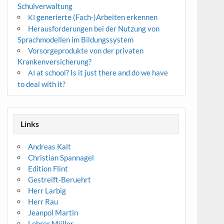
Schulverwaltung
generierte (Fach-)Arbeiten erkennen
KI
Herausforderungen bei der Nutzung von
Sprachmodellen im Bildungssystem
Vorsorgeprodukte von der privaten
Krankenversicherung?
at school? Is it just there and do we have
AI
to deal with it?
Links
Andreas Kalt
Christian Spannagel
Edition Flint
Gestreift-Beruehrt
Herr Larbig
Herr Rau
Jeanpol Martin
Lehrer Müller