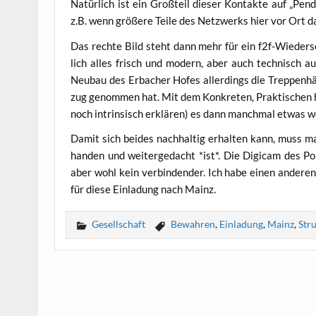
Natür­lich ist ein Groß­teil die­ser Kon­tak­te auf „Pe
z.B. wenn grö­ße­re Tei­le des Netz­werks hier vor Ort da
Das rech­te Bild steht dann mehr für ein f2f-Wie­der­
lich alles frisch und modern, aber auch tech­nisch a
Neu­bau des Erba­cher Hofes aller­dings die Trep­pen­
zug genom­men hat. Mit dem Kon­kre­ten, Prak­ti­schen ha
noch intrin­sisch erklä­ren) es dann manch­mal etwas w
Damit sich bei­des nach­hal­tig erhal­ten kann, muss ma
han­den und wei­ter­ge­dacht *ist*. Die Digi­cam des Po
aber wohl kein ver­bin­den­der. Ich habe einen ande­r
für die­se Ein­la­dung nach Mainz.
Gesellschaft
Bewahren
,
Einladung
,
Mainz
,
Str