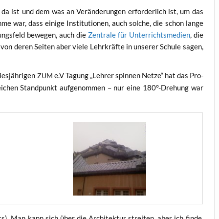
da ist und dem was an Ver­än­de­run­gen erfor­der­lich ist, um das
me war, dass eini­ge Insti­tu­tio­nen, auch sol­che, die schon lan­ge
ungs­feld bewe­gen, auch die
Zen­tra­le für Unter­richts­me­di­en
, die
 von deren Sei­ten aber vie­le Lehr­kräf­te in unse­rer Schu­le sagen,
es­jäh­ri­gen
e.V Tagung „Leh­rer spin­nen Net­ze“ hat das Pro­
ZUM
lei­chen Stand­punkt auf­ge­nom­men – nur eine 180°-Drehung war
). Man kann sich über die Archi­tek­tur strei­ten, aber ich fin­de,