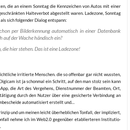
ten, die an einem Sonn­tag die Kenn­zei­chen von Autos mit einer
­ge­schränk­ten Hal­te­ver­bot abge­stellt waren. Lade­zo­ne, Sonn­tag
 als sich fol­gen­der Dia­log entspann:
on per Bil­der­ken­nung auto­ma­tisch in einer Daten­bank
lich auf der Wache hän­disch ein?
, die hier ste­hen. Das ist eine Ladezone!
ht­li­che irri­tier­te Men­schen. die so offen­bar gar nicht wuss­ten,
 Digi­cam ist ja schon­mal ein Schritt, auf den man stolz sein kann
y-App, die Art des Ver­ge­hens, Dienst­num­mer der Beam­ten, Ort,
ä­ti­gung durch den Nut­zer über eine gesi­cher­te Ver­bin­dung an
­be­schei­de auto­ma­ti­siert erstellt und…
zip und um mei­nen leicht über­heb­li­chen Ton­fall, der impli­ziert,
­fall neh­me ich im Web2.0 gegen­über eta­blier­te­ren Insti­tu­tio­
.