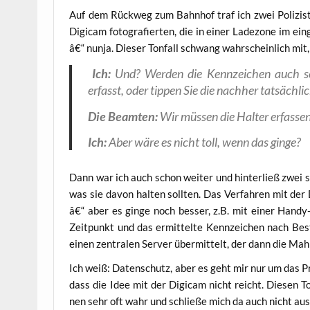
Auf dem Rück­weg zum Bahn­hof traf ich zwei Poli­zis­
Digi­cam foto­gra­fier­ten, die in einer Lade­zo­ne im ein
â€“ nun­ja. Die­ser Ton­fall schwang wahr­schein­lich mit,
Ich:
Und? Wer­den die Kenn­zei­chen auch sch
erfasst, oder tip­pen Sie die nach­her tat­säch­
Die Beam­ten:
Wir müs­sen die Hal­ter erfas­sen
Ich:
Aber wäre es nicht toll, wenn das ginge?
Dann war ich auch schon wei­ter und hin­ter­ließ zwei sic
was sie davon hal­ten soll­ten. Das Ver­fah­ren mit der
â€“ aber es gin­ge noch bes­ser, z.B. mit einer Han­d
Zeit­punkt und das ermit­tel­te Kenn­zei­chen nach Best
einen zen­tra­len Ser­ver über­mit­telt, der dann die Mahn
Ich weiß: Daten­schutz, aber es geht mir nur um das Prin­
dass die Idee mit der Digi­cam nicht reicht. Die­sen Ton
nen sehr oft wahr und schlie­ße mich da auch nicht aus