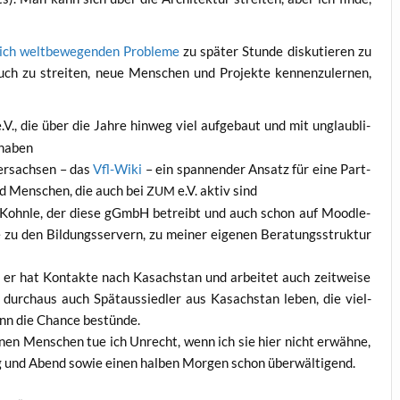
lich welt­be­we­gen­den Pro­ble­me
zu spä­ter Stun­de dis­ku­tie­ren zu
ch zu strei­ten, neue Men­schen und Pro­jek­te ken­nen­zu­ler­nen,
.V., die über die Jah­re hin­weg viel auf­ge­baut und mit unglaub­li­
t haben
er­sach­sen – das
Vfl-Wiki
– ein span­nen­der Ansatz für eine Part­
und Men­schen, die auch bei
e.V. aktiv sind
ZUM
ohn­le, der die­se gGmbH betreibt und auch schon auf Mood­le­
u den Bil­dungs­ser­vern, zu mei­ner eige­nen Bera­tungs­struk­tur
er hat Kon­tak­te nach Kasach­stan und arbei­tet auch zeit­wei­se
urch­aus auch Spät­aus­sied­ler aus Kasach­stan leben, die viel­
enn die Chan­ce bestünde.
se­nen Men­schen tue ich Unrecht, wenn ich sie hier nicht erwäh­ne,
­tag und Abend sowie einen hal­ben Mor­gen schon überwältigend.