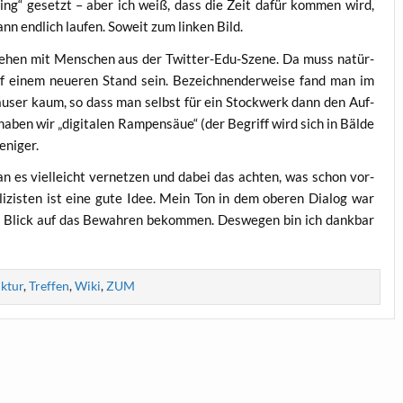
n­ding“ gesetzt – aber ich weiß, dass die Zeit dafür kom­men wird,
nn end­lich lau­fen. Soweit zum lin­ken Bild.
se­hen mit Men­schen aus der Twit­ter-Edu-Sze­ne. Da muss natür­
uf einem neue­ren Stand sein. Bezeich­nen­der­wei­se fand man im
häu­ser kaum, so dass man selbst für ein Stock­werk dann den Auf­
ben wir „digi­ta­len Ram­pen­säue“ (der Begriff wird sich in Bäl­de
eniger.
n es viel­leicht ver­net­zen und dabei das ach­ten, was schon vor­
li­zis­ten ist eine gute Idee. Mein Ton in dem obe­ren Dia­log war
en Blick auf das Bewah­ren bekom­men. Des­we­gen bin ich dank­bar
uktur
,
Treffen
,
Wiki
,
ZUM