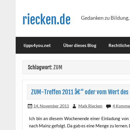
Skip
to
content
riecken.de
Gedanken zu Bildung,
tipps4you.net
Über dieses Blog
Rechtliche
Schlagwort:
ZUM
ZUM-Treffen 2011 â€“ oder vom Wert des
14. November 2011
Maik Riecken
4 Komme
Ich bin an die­sem Wochen­en­de einer Ein­la­dung von
nach Mainz gefolgt. Da gab es eine Men­ge zu ler­nen. 