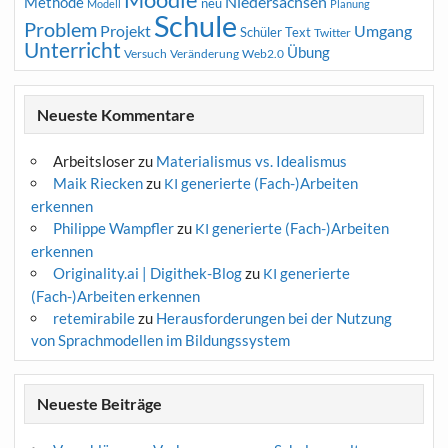
Niedersachsen
Methode
neu
Modell
Planung
Schule
Problem
Projekt
Umgang
Schüler
Text
Twitter
Unterricht
Übung
Versuch
Web2.0
Veränderung
Neueste Kommentare
Arbeitsloser
zu
Materialismus vs. Idealismus
Maik Riecken
zu
generierte (Fach-)Arbeiten
KI
erkennen
Philippe Wampfler
zu
generierte (Fach-)Arbeiten
KI
erkennen
Originality.ai | Digithek-Blog
zu
generierte
KI
(Fach-)Arbeiten erkennen
retemirabile
zu
Herausforderungen bei der Nutzung
von Sprachmodellen im Bildungssystem
Neueste Beiträge