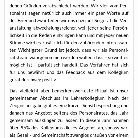
de­nen Grün­den ver­ab­schie­det wer­den. Wir vier vom Per­
so­nal­rat sagen natür­lich auch immer ein paar Wor­te auf
der Fei­er und zwar tei­len wir uns dazu auf. So gerät die Ver­
an­stal­tung abwechs­lungs­rei­cher, weil jeder sei­ne Per­sön­
lich­keit in die Reden ein­brin­gen kann und mit jeder neu­en
Stim­me wird es zusätz­lich für den Zuhö­ren­den inter­es­san­
ter. Wich­tigs­ter Grund ist jedoch, dass wir als Per­so­nal­
rats­team wahr­ge­nom­men wer­den wol­len, dass – so weit es
mög­lich ist – pari­tä­tisch han­delt. Das Ver­fah­ren hat sich
für uns bewährt und das Feed­back aus dem Kol­le­gi­um
gerät durch­weg positiv.
Das viel­leicht aber bemer­kens­wer­tes­te Ritu­al ist unser
gemein­sa­mer Abschluss im Leh­rer­kol­le­gi­um. Nach der
Zeug­nis­aus­ga­be gibt es eine kur­ze Dienst­be­spre­chung und
danach das Ange­bot sei­tens des Per­so­nal­ra­tes, das Jahr
gemein­sam aus­klin­gen zu las­sen. In die­sem Jahr nah­men
über 96% des Kol­le­gi­ums die­ses Ange­bot an, sodass wir
als Gesell- und Gemein­schaft zwang­los drau­ßen vor einem