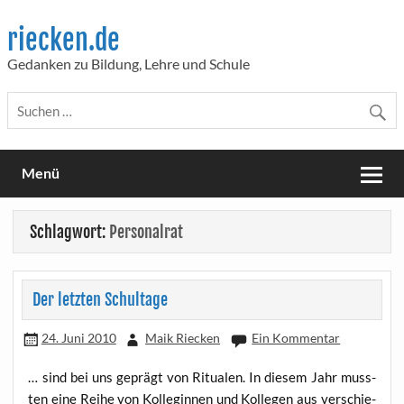
Skip
to
riecken.de
content
Gedanken zu Bildung, Lehre und Schule
Menü
Schlagwort:
Personalrat
Der letzten Schultage
24. Juni 2010
Maik Riecken
Ein Kommentar
… sind bei uns geprägt von Ritua­len. In die­sem Jahr muss­
ten eine Rei­he von Kol­le­gin­nen und Kol­le­gen aus ver­schie­