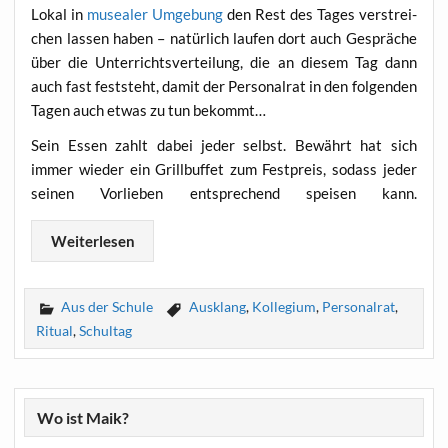
Lokal in
musea­ler Umge­bung
den Rest des Tages ver­strei­
chen las­sen haben – natür­lich lau­fen dort auch Gesprä­che
über die Unter­richts­ver­tei­lung, die an die­sem Tag dann
auch fast fest­steht, damit der Per­so­nal­rat in den fol­gen­den
Tagen auch etwas zu tun bekommt…
Sein Essen zahlt dabei jeder selbst. Bewährt hat sich
immer wie­der ein Grill­buf­fet zum Fest­preis, sodass jeder
sei­nen Vor­lie­ben ent­spre­chend spei­sen kann.
Wei­ter­le­sen
Aus der Schule
Ausklang
,
Kollegium
,
Personalrat
,
Ritual
,
Schultag
Wo ist Maik?