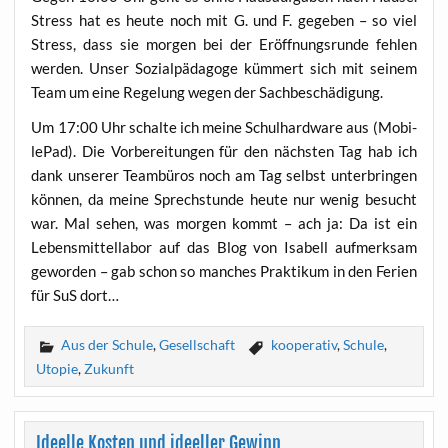
Stress hat es heu­te noch mit G. und F. gege­ben – so viel
Stress, dass sie mor­gen bei der Eröff­nungs­run­de feh­len
wer­den. Unser Sozi­al­päd­ago­ge küm­mert sich mit sei­nem
Team um eine Rege­lung wegen der Sachbeschädigung.
Um 17:00 Uhr schal­te ich mei­ne Schul­hard­ware aus (Mobi­
le­Pad). Die Vor­be­rei­tun­gen für den nächs­ten Tag hab ich
dank unse­rer Team­bü­ros noch am Tag selbst unter­brin­gen
kön­nen, da mei­ne Sprech­stun­de heu­te nur wenig besucht
war. Mal sehen, was mor­gen kommt – ach ja: Da ist ein
Lebens­mit­tel­la­bor auf das Blog von Isa­bell auf­merk­sam
gewor­den – gab schon so man­ches Prak­ti­kum in den Feri­en
für SuS dort…
Aus der Schule
,
Gesellschaft
kooperativ
,
Schule
,
Utopie
,
Zukunft
Ideelle Kosten und ideeller Gewinn