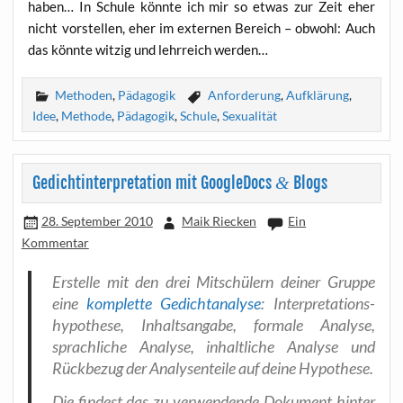
haben… In Schu­le könn­te ich mir so etwas zur Zeit eher
nicht vor­stel­len, eher im exter­nen Bereich – obwohl: Auch
das könn­te wit­zig und lehr­reich werden…
Methoden
,
Pädagogik
Anforderung
,
Aufklärung
,
Idee
,
Methode
,
Pädagogik
,
Schule
,
Sexualität
Gedichtinterpretation mit GoogleDocs
&
Blogs
28. September 2010
Maik Riecken
Ein
Kommentar
Erstel­le mit den drei Mit­schü­lern dei­ner Grup­pe
eine
kom­plet­te Gedicht­ana­ly­se
: Inter­pre­ta­ti­ons­
hy­po­the­se, Inhalts­an­ga­be, for­ma­le Ana­ly­se,
sprach­li­che Ana­ly­se, inhalt­li­che Ana­ly­se und
Rück­be­zug der Ana­ly­sen­tei­le auf dei­ne Hypothese.
Die fin­dest das zu ver­wen­den­de Doku­ment hin­ter