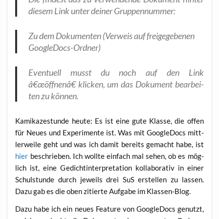
die­sem Link unter dei­ner Gruppennummer:
Zu dem Doku­men­ten (Ver­weis auf frei­ge­ge­be­nen
GoogleDocs-Ordner)
Even­tu­ell musst du noch auf den Link
â€œöffnenâ€ kli­cken, um das Doku­ment bear­bei­
ten zu können.
Kami­ka­ze­stun­de heu­te: Es ist eine gute Klas­se, die offen
für Neu­es und Expe­ri­men­te ist. Was mit Goo­g­le­Docs mitt­
ler­wei­le geht und was ich damit bereits gemacht habe, ist
hier
beschrie­ben. Ich woll­te ein­fach mal sehen, ob es mög­
lich ist, eine Gedicht­in­ter­pre­ta­ti­on kol­la­bo­ra­tiv in einer
Schul­stun­de durch jeweils drei SuS erstel­len zu las­sen.
Dazu gab es die oben zitier­te Auf­ga­be im Klassen-Blog.
Dazu habe ich ein neu­es Fea­ture von Goo­g­le­Docs genutzt,