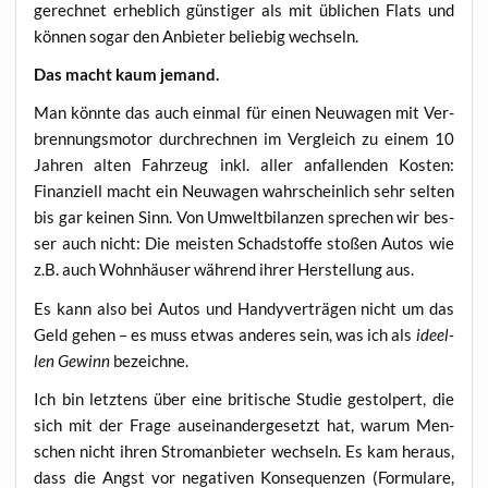
gerech­net erheb­lich güns­ti­ger als mit übli­chen Flats und
kön­nen sogar den Anbie­ter belie­big wechseln.
Das macht kaum jemand.
Man könn­te das auch ein­mal für einen Neu­wa­gen mit Ver­
bren­nungs­mo­tor durch­rech­nen im Ver­gleich zu einem 10
Jah­ren alten Fahr­zeug inkl. aller anfal­len­den Kos­ten:
Finan­zi­ell macht ein Neu­wa­gen wahr­schein­lich sehr sel­ten
bis gar kei­nen Sinn. Von Umwelt­bi­lan­zen spre­chen wir bes­
ser auch nicht: Die meis­ten Schad­stof­fe sto­ßen Autos wie
z.B. auch Wohn­häu­ser wäh­rend ihrer Her­stel­lung aus.
Es kann also bei Autos und Han­dy­ver­trä­gen nicht um das
Geld gehen – es muss etwas ande­res sein, was ich als
ideel­
len Gewinn
bezeichne.
Ich bin letz­tens über eine bri­ti­sche Stu­die gestol­pert, die
sich mit der Fra­ge aus­ein­an­der­ge­setzt hat, war­um Men­
schen nicht ihren Strom­an­bie­ter wech­seln. Es kam her­aus,
dass die Angst vor nega­ti­ven Kon­se­quen­zen (For­mu­la­re,