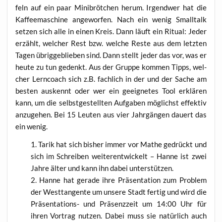
feln auf ein paar Mini­bröt­chen her­um. Irgend­wer hat die
Kaf­fee­ma­schi­ne ange­wor­fen. Nach ein wenig Small­talk
set­zen sich alle in einen Kreis. Dann läuft ein Ritu­al: Jeder
erzählt, wel­cher Rest bzw. wel­che Res­te aus dem letz­ten
Tagen übrig­ge­blie­ben sind. Dann stellt jeder das vor, was er
heu­te zu tun gedenkt. Aus der Grup­pe kom­men Tipps, wel­
cher Lern­coach sich z.B. fach­lich in der und der Sache am
bes­ten aus­kennt oder wer ein geeig­ne­tes Tool erklä­ren
kann, um die selbst­ge­stell­ten Auf­ga­ben mög­lichst effek­tiv
anzu­ge­hen. Bei 15 Leu­ten aus vier Jahr­gän­gen dau­ert das
ein wenig.
Tarik hat sich bis­her immer vor Mathe gedrückt und
sich im Schrei­ben wei­ter­ent­wi­ckelt – Han­ne ist zwei
Jah­re älter und kann ihn dabei unterstützen.
Han­ne hat gera­de ihre Prä­sen­ta­ti­on zum Pro­blem
der West­tan­gen­te um unse­re Stadt fer­tig und wird die
Prä­sen­ta­ti­ons- und Prä­senz­zeit um 14:00 Uhr für
ihren Vor­trag nut­zen. Dabei muss sie natür­lich auch