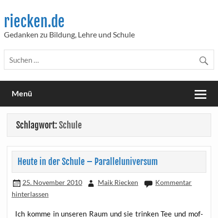
Skip
to
riecken.de
content
Gedanken zu Bildung, Lehre und Schule
Menü
Schlagwort:
Schule
Heute in der Schule – Paralleluniversum
25. November 2010
Maik Riecken
Kommentar
hinterlassen
Ich kom­me in unse­ren Raum und sie trin­ken Tee und mof­