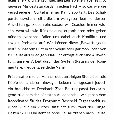
jeder alle Prü­fun­gen zur glei­chen Zeit able­gen, aber es gibt
gewis­se Min­dest­stan­dards in jedem Fach – sowas wie die
ver­schie­de­nen Gür­tel in einer Kampf­sport­art. Das Schul­
port­fo­lio­sys­tem reiht die am wenigs­ten kom­men­tier­ten
Ansich­ten ganz oben ein, sodass wir Coa­ches immer wis­
sen, wem wir wie Rück­mel­dung orga­ni­sie­ren oder geben
müs­sen. Neben­bei fal­len uns dabei auch Kon­flik­te und
sozia­le Pro­ble­me auf. Wir kön­nen die­se „Bewer­tungs­ar­
beit“ in unse­rem Büro in der Schu­le oder gar mobil oder von
zu Hau­se aus erle­di­gen. Natü­lich erfolgt auch eine Aus­wer­
tung unse­rer Arbeit durch das Sys­tem (Ratings der Kom­
men­ta­re, Fre­quenz, zeit­li­che Nähe…).
Prä­sen­ta­ti­ons­zeit – Han­ne redet an eini­gen Stel­le über die
Köp­fe der ande­ren hin­weg – bekommt ins­ge­samt jedoch
ein brauch­ba­res Feed­back. Zoes Bei­trag passt her­vor­ra­
gend zu einem der nächs­ten Aula­aben­de – wir geben dem
Koor­di­na­tor für das Pro­gramm Bescheid. Tages­ab­schluss­
run­de – nur ein kur­zes Blitz­licht zum Stand der Din­ge.
Gegen 16:00 Uhr geht es ohne Haus­auf­ga­ben nach Hau­se.