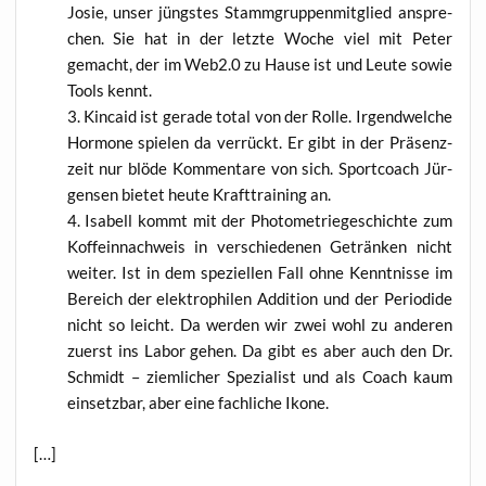
Josie, unser jüngs­tes Stamm­grup­pen­mit­glied anspre­
chen. Sie hat in der letz­te Woche viel mit Peter
gemacht, der im Web2.0 zu Hau­se ist und Leu­te sowie
Tools kennt.
Kin­caid ist gera­de total von der Rol­le. Irgend­wel­che
Hor­mo­ne spie­len da ver­rückt. Er gibt in der Prä­senz­
zeit nur blö­de Kom­men­ta­re von sich. Sport­coach Jür­
gen­sen bie­tet heu­te Kraft­trai­ning an.
Isa­bell kommt mit der Pho­to­me­trie­ge­schich­te zum
Koffe­in­nach­weis in ver­schie­de­nen Geträn­ken nicht
wei­ter. Ist in dem spe­zi­el­len Fall ohne Kennt­nis­se im
Bereich der elek­tro­phi­len Addi­ti­on und der Peri­odi­de
nicht so leicht. Da wer­den wir zwei wohl zu ande­ren
zuerst ins Labor gehen. Da gibt es aber auch den Dr.
Schmidt – ziem­li­cher Spe­zia­list und als Coach kaum
ein­setz­bar, aber eine fach­li­che Ikone.
[…]