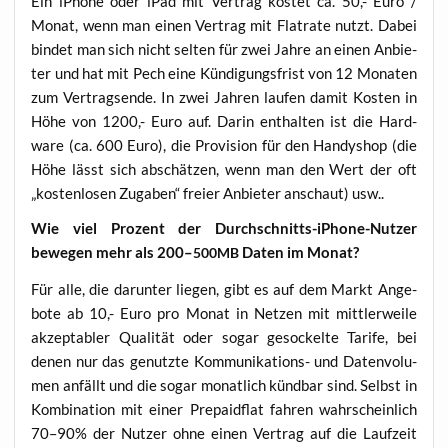
Ein iPho­ne oder iPad mit Ver­trag kos­tet ca. 50,- Euro /
Monat, wenn man einen Ver­trag mit Flat­rate nutzt. Dabei
bin­det man sich nicht sel­ten für zwei Jah­re an einen Anbie­
ter und hat mit Pech eine Kün­di­gungs­frist von 12 Mona­ten
zum Ver­trags­en­de. In zwei Jah­ren lau­fen damit Kos­ten in
Höhe von 1200,- Euro auf. Dar­in ent­hal­ten ist die Hard­
ware (ca. 600 Euro), die Pro­vi­si­on für den Han­dy­shop (die
Höhe lässt sich abschät­zen, wenn man den Wert der oft
„kos­ten­lo­sen Zuga­ben“ frei­er Anbie­ter anschaut) usw..
Wie viel Pro­zent der Durch­schnitts-iPho­ne-Nut­zer
bewe­gen mehr als 200–
Daten im Monat?
500MB
Für alle, die dar­un­ter lie­gen, gibt es auf dem Markt Ange­
bo­te ab 10,- Euro pro Monat in Net­zen mit mitt­ler­wei­le
akzep­ta­bler Qua­li­tät oder sogar geso­ckel­te Tari­fe, bei
denen nur das genutz­te Kom­mu­ni­ka­ti­ons- und Daten­vo­lu­
men anfällt und die sogar monat­lich künd­bar sind. Selbst in
Kom­bi­na­ti­on mit einer Pre­paid­flat fah­ren wahr­schein­lich
70–90% der Nut­zer ohne einen Ver­trag auf die Lauf­zeit