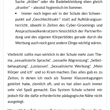
Sache „drü­ber“ oder die Bade­be­klei­dung eben gleich
„drun­ter“ – abso­lut hygie­nisch im Sommer.
Immer noch legen wir in der Schu­le den Schwer­
punkt auf „Geschlechts­akt-“ statt auf Auf­klä­rungs­un­
ter­richt, obwohl in Zei­ten des Cyber-Groo­mings und
Anspruchs­wol­ken­krat­zern hin­sicht­lich der Partn­er­fin­
dung und des eige­nen Kör­per­bil­des gera­de durch die
Wer­bung auch noch ganz ande­re Din­ge wich­tig wären.
Viel­leicht soll­te man wirk­lich in der Schu­le mehr zum The­
ma „sexua­li­sier­te Spra­che“, „sexu­el­le Abgren­zung“, „Selbst­
be­haup­tung“, „Los­las­sen“, „Sexua­li­sier­te Wer­bung“, „Mein
Kör­per und ich“ und so Kram machen. Das alles gab es zu
Zei­ten, in denen ich noch als Team­er Klas­sen­ta­gun­gen
gelei­tet habe, ziem­lich oft, und es hat allen auch immer
sehr viel Spaß gemacht. Das Sys­tem Schu­le scheint mir
jedoch für die dafür erfor­der­li­che päd­ago­gi­sche Nähe nicht
ausgelegt.