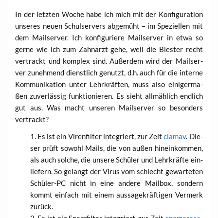
In der letz­ten Woche habe ich mich mit der Kon­fi­gu­ra­ti­on
unse­res neu­en Schul­ser­vers abge­müht – im Spe­zi­el­len mit
dem Mail­ser­ver. Ich kon­fi­gu­rie­re Mail­ser­ver in etwa so
ger­ne wie ich zum Zahn­arzt gehe, weil die Bies­ter recht
ver­trackt und kom­plex sind. Außer­dem wird der Mail­ser­
ver zuneh­mend dienst­lich genutzt, d.h. auch für die inter­ne
Kom­mu­ni­ka­ti­on unter Lehr­kräf­ten, muss also eini­ger­ma­
ßen zuver­läs­sig funk­tio­nie­ren. Es sieht all­mäh­lich end­lich
gut aus. Was macht unse­ren Mail­ser­ver so beson­ders
vertrackt?
Es ist ein Viren­fil­ter inte­griert, zur Zeit
cla­mav
. Die­
ser prüft sowohl Mails, die von außen hin­ein­kom­men,
als auch sol­che, die unse­re Schü­ler und Lehr­kräf­te ein­
lie­fern. So gelangt der Virus vom schlecht gewar­te­ten
Schü­ler-PC nicht in eine ande­re Mail­box, son­dern
kommt ein­fach mit einem aus­sa­ge­kräf­ti­gen Ver­merk
zurück.