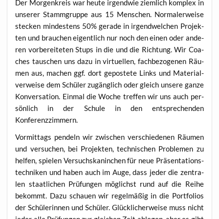
Der Mor­gen­kreis war heu­te irgend­wie ziem­lich kom­plex in
unse­rer Stamm­grup­pe aus 15 Men­schen. Nor­ma­ler­wei­se
ste­cken min­des­tens 50% gera­de in irgend­wel­chen Pro­jek­
ten und brau­chen eigent­lich nur noch den einen oder ande­
ren vor­be­rei­te­ten Stups in die und die Rich­tung. Wir Coa­
ches tau­schen uns dazu in vir­tu­el­len, fach­be­zo­ge­nen Räu­
men aus, machen ggf. dort gepos­te­te Links und Mate­ri­al­
ver­wei­se dem Schü­ler zugäng­lich oder gleich unse­re gan­ze
Kon­ver­sa­ti­on. Ein­mal die Woche tref­fen wir uns auch per­
sön­lich in der Schu­le in den ent­spre­chen­den
Konferenzzimmern.
Vor­mit­tags pen­deln wir zwi­schen ver­schie­de­nen Räu­men
und ver­su­chen, bei Pro­jek­ten, tech­ni­schen Pro­ble­men zu
hel­fen, spie­len Ver­suchs­ka­nin­chen für neue Prä­sen­ta­ti­ons­
tech­ni­ken und haben auch im Auge, dass jeder die zen­tra­
len staat­li­chen Prü­fun­gen mög­lichst rund auf die Rei­he
bekommt. Dazu schau­en wir regel­mä­ßig in die Port­fo­li­os
der Schü­le­rin­nen und Schü­ler. Glück­li­cher­wei­se muss nicht