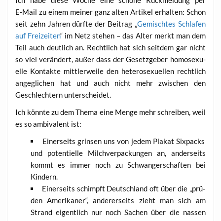
E‑Mail zu einem mei­ner ganz alten Arti­kel erhal­ten: Schon
seit zehn Jah­ren dürf­te der Bei­trag „
Gemisch­tes Schla­fen
auf Frei­zei­ten
“ im Netz ste­hen – das Alter merkt man dem
Teil auch deut­lich an. Recht­lich hat sich seit­dem gar nicht
so viel ver­än­dert, außer dass der Gesetz­ge­ber homo­se­xu­
el­le Kon­tak­te mitt­ler­wei­le den hete­ro­se­xu­el­len recht­lich
ange­gli­chen hat und auch nicht mehr zwi­schen den
Geschlech­tern unterscheidet.
Ich könn­te zu dem The­ma eine Men­ge mehr schrei­ben, weil
es so ambi­va­lent ist:
Einer­seits grin­sen uns von jedem Pla­kat Six­packs
und poten­ti­el­le Milch­ver­pa­ckun­gen an, ander­seits
kommt es immer noch zu Schwan­ger­schaf­ten bei
Kindern.
Einer­seits schimpft Deutsch­land oft über die „prü­
den Ame­ri­ka­ner“, ande­rer­seits zieht man sich am
Strand eigent­lich nur noch Sachen über die nas­sen