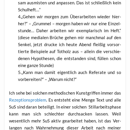
sam aus­mis­ten und anpas­sen. Das ist schließ­lich kein
Schulheft…“
„
Gehen wir mor­gen zum Über­ar­bei­ten wie­der hier­
her?“ – „Grum­mel – mor­gen haben wir nur eine Ein­zel­
stun­de… Daher arbei­ten wir exem­pla­risch im Heft.“
(die­se media­len Brü­che gehen mir manch­mal auf den
Sen­kel, jetzt dru­cke ich heu­te Abend flei­ßig vor­sor­
tier­te Bei­spie­le auf Tot­holz aus – allein die ver­schie­
de­nen Hypo­the­sen, die ent­stan­den sind, fül­len schon
eine gan­ze Stunde)
„
Kann man damit eigent­lich auch Refe­ra­te und so
vor­be­rei­ten?“ – „War­um nicht?“
Ich sehe bei sol­chen metho­di­schen Kunst­grif­fen immer das
Rezep­ti­ons­pro­blem
. Es ent­steht eine Men­ge Text und alle
SuS sind dar­an betei­ligt. In einer sol­chen Stil­l­ar­beits­pha­se
kann man sich schlech­ter durch­sa­cken las­sen. Weil
wesent­lich mehr SuS aktiv gear­bei­tet haben, ist das Ver­
lan­gen nach Wahr­neh­mung die­ser Arbeit nach mei­ner