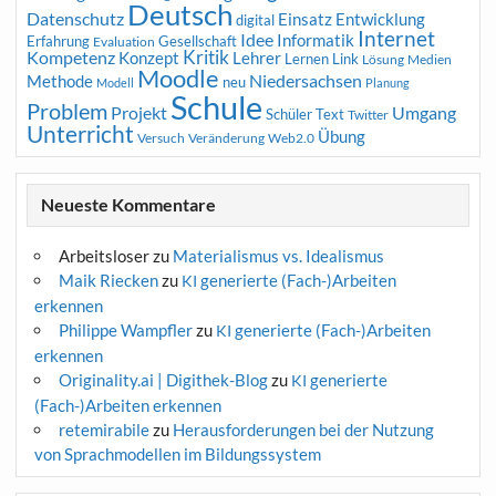
Deutsch
Datenschutz
Entwicklung
Einsatz
digital
Internet
Idee
Informatik
Erfahrung
Gesellschaft
Evaluation
Kritik
Kompetenz
Konzept
Lehrer
Lernen
Link
Medien
Lösung
Moodle
Niedersachsen
Methode
neu
Modell
Planung
Schule
Problem
Projekt
Umgang
Schüler
Text
Twitter
Unterricht
Übung
Versuch
Web2.0
Veränderung
Neueste Kommentare
Arbeitsloser
zu
Materialismus vs. Idealismus
Maik Riecken
zu
generierte (Fach-)Arbeiten
KI
erkennen
Philippe Wampfler
zu
generierte (Fach-)Arbeiten
KI
erkennen
Originality.ai | Digithek-Blog
zu
generierte
KI
(Fach-)Arbeiten erkennen
retemirabile
zu
Herausforderungen bei der Nutzung
von Sprachmodellen im Bildungssystem