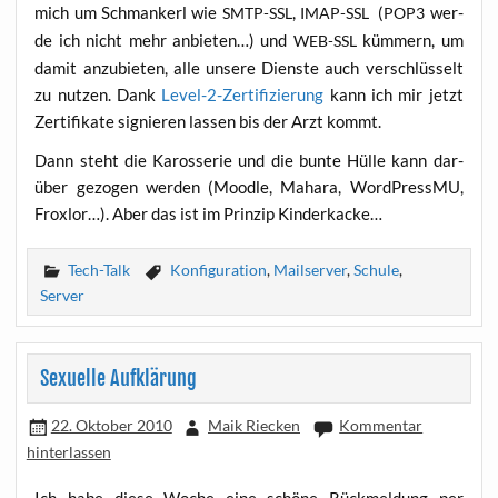
mich um Schman­kerl wie
,
(
wer­
SMTP-SSL
IMAP-SSL
POP3
de ich nicht mehr anbie­ten…) und
küm­mern, um
WEB-SSL
damit anzu­bie­ten, alle unse­re Diens­te auch ver­schlüs­selt
zu nut­zen. Dank
Level-2-Zer­ti­fi­zie­rung
kann ich mir jetzt
Zer­ti­fi­ka­te signie­ren las­sen bis der Arzt kommt.
Dann steht die Karos­se­rie und die bun­te Hül­le kann dar­
über gezo­gen wer­den (Mood­le, Maha­ra, Word­Press­MU,
Frox­lor…). Aber das ist im Prin­zip Kinderkacke…
Tech-Talk
Konfiguration
,
Mailserver
,
Schule
,
Server
Sexuelle Aufklärung
22. Oktober 2010
Maik Riecken
Kommentar
hinterlassen
Ich habe die­se Woche eine schö­ne Rück­mel­dung per