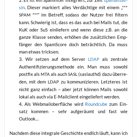
Es ist ein Spam­fil­ter inte­griert, zur Zeit
spamass­as­
sin
. Die­ser mar­kiert alles Ver­däch­ti­ge mit einem „***
***“ im Betreff, sodass der Nut­zer frei fil­tern
SPAM
kann. Schwie­rig ist, dass es das auch bei Mails tut, die
KuK oder SuS ein­lie­fern und wenn die­se z.B. an die
gan­ze Klas­se sen­den, erhö­hen die zusätz­li­chen Emp­
fän­ger den Spam­S­core doch beträcht­lich. Da muss
man etwas tricksen.
Wir set­zen auf dem Ser­ver
als zen­tra­le
LDAP
Authen­ti­fi­zie­rungs­me­tho­de ein. Man muss sowohl
post­fix als
als auch
(sas­lau­thd) dazu über­re­
MTA
SASL
den, mit dem
zu kom­mu­ni­zie­ren. Letz­te­res ist
LDAP
nicht ganz ein­fach – aber jetzt kön­nen Mails sowohl
lokal als auch via E‑Mailclient ein­ge­lie­fert werden.
Als Web­mail­ober­flä­che wird
Round­cu­be
zum Ein­
satz kom­men – sehr auf­ge­räumt und fast wie
Outlook…
Nach­dem die­se inte­gra­le Geschich­te end­lich läuft, kann ich