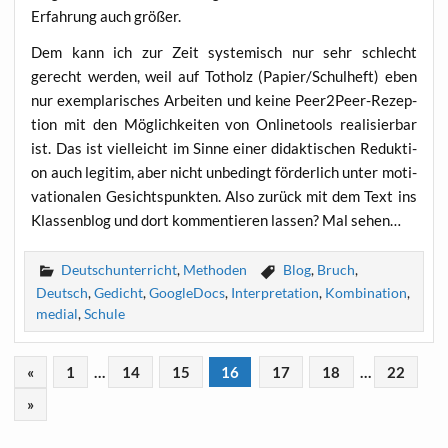
Erfah­rung auch größer.
Dem kann ich zur Zeit sys­te­misch nur sehr schlecht
gerecht wer­den, weil auf Tot­holz (Papier/Schulheft) eben
nur exem­pla­ri­sches Arbei­ten und kei­ne Peer2­Peer-Rezep­
ti­on mit den Mög­lich­kei­ten von Online­tools rea­li­sier­bar
ist. Das ist viel­leicht im Sin­ne einer didak­ti­schen Reduk­ti­
on auch legi­tim, aber nicht unbe­dingt för­der­lich unter moti­
va­tio­na­len Gesichts­punk­ten. Also zurück mit dem Text ins
Klas­sen­blog und dort kom­men­tie­ren las­sen? Mal sehen…
Deutschunterricht
,
Methoden
Blog
,
Bruch
,
Deutsch
,
Gedicht
,
GoogleDocs
,
Interpretation
,
Kombination
,
medial
,
Schule
«
1
…
14
15
16
17
18
…
22
»