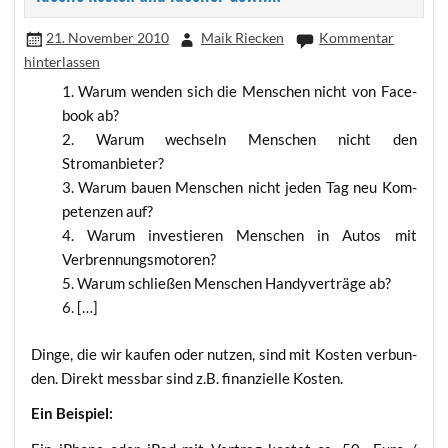
21. November 2010
Maik Riecken
Kommentar
hinterlassen
War­um wen­den sich die Men­schen nicht von Face­
book ab?
War­um wech­seln Men­schen nicht den
Stromanbieter?
War­um bau­en Men­schen nicht jeden Tag neu Kom­
pe­ten­zen auf?
War­um inves­tie­ren Men­schen in Autos mit
Verbrennungsmotoren?
War­um schlie­ßen Men­schen Han­dy­ver­trä­ge ab?
[…]
Din­ge, die wir kau­fen oder nut­zen, sind mit Kos­ten ver­bun­
den. Direkt mess­bar sind z.B. finan­zi­el­le Kosten.
Ein Bei­spiel: