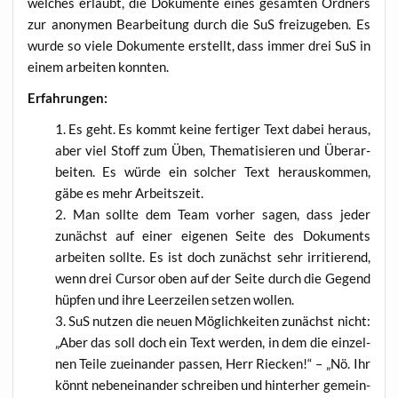
wel­ches erlaubt, die Doku­men­te eines gesam­ten Ord­ners
zur anony­men Bear­bei­tung durch die SuS frei­zu­ge­ben. Es
wur­de so vie­le Doku­men­te erstellt, dass immer drei SuS in
einem arbei­ten konnten.
Erfah­run­gen:
Es geht. Es kommt kei­ne fer­ti­ger Text dabei her­aus,
aber viel Stoff zum Üben, The­ma­ti­sie­ren und Über­ar­
bei­ten. Es wür­de ein sol­cher Text her­aus­kom­men,
gäbe es mehr Arbeitszeit.
Man soll­te dem Team vor­her sagen, dass jeder
zunächst auf einer eige­nen Sei­te des Doku­ments
arbei­ten soll­te. Es ist doch zunächst sehr irri­tie­rend,
wenn drei Cur­sor oben auf der Sei­te durch die Gegend
hüp­fen und ihre Leer­zei­len set­zen wollen.
SuS nut­zen die neu­en Mög­lich­kei­ten zunächst nicht:
„Aber das soll doch ein Text wer­den, in dem die ein­zel­
nen Tei­le zuein­an­der pas­sen, Herr Riecken!“ – „Nö. Ihr
könnt neben­ein­an­der schrei­ben und hin­ter­her gemein­