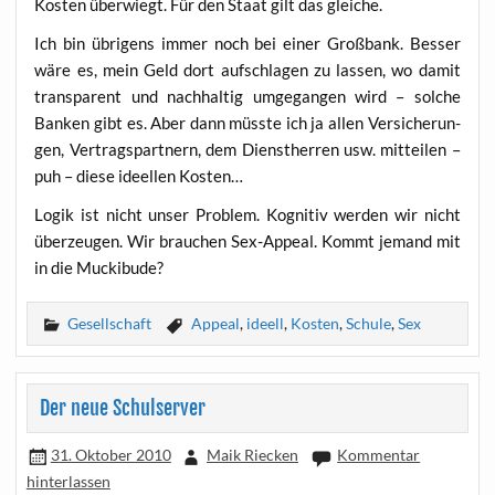
Kos­ten über­wiegt. Für den Staat gilt das gleiche.
Ich bin übri­gens immer noch bei einer Groß­bank. Bes­ser
wäre es, mein Geld dort auf­schla­gen zu las­sen, wo damit
trans­pa­rent und nach­hal­tig umge­gan­gen wird – sol­che
Ban­ken gibt es. Aber dann müss­te ich ja allen Ver­si­che­run­
gen, Ver­trags­part­nern, dem Dienst­her­ren usw. mit­tei­len –
puh – die­se ideel­len Kosten…
Logik ist nicht unser Pro­blem. Kogni­tiv wer­den wir nicht
über­zeu­gen. Wir brau­chen Sex-Appeal. Kommt jemand mit
in die Muckibude?
Gesellschaft
Appeal
,
ideell
,
Kosten
,
Schule
,
Sex
Der neue Schulserver
31. Oktober 2010
Maik Riecken
Kommentar
hinterlassen