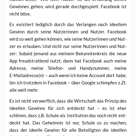
Gewin­nes gehen, wird gera­de durch­ge­spielt. Face­book ist
nicht böse.
Es exis­tiert ledig­lich durch das Ver­lan­gen nach ideel­lem
Gewinn durch sei­ne Nut­ze­rin­nen und Nut­zer. Face­book
wird so weit gehen kön­nen, wie sei­ne Nut­ze­rin­nen und Nut­
zer es erlau­ben. Und nicht nur sei­ne Nut­ze­rin­nen und Nut­
zer: Sobald jemand aus mei­nem Bekann­ten­kreis die neue
App freud­strah­lend nutzt, dann hat Face­book auch mei­ne
Adres­se, mei­ne Tele­fon- und Han­dy­num­mer, mei­ne
E‑Mailadresse(n) – auch wenn ich kei­ne Account dort habe,
bin ich trotz­dem in Face­book – über Goog­le schimp­fen z.Zt.
alle weit mehr.
Es ist nicht ver­werf­lich, dass die Wirt­schaft das Prin­zip des
ideel­len Gewinns für sich ent­deckt hat – es ist eher
schlimm, dass z.B. Schu­le als Insti­tu­ti­on das noch nicht ent­
deckt hat. Das Geheim­nis ist nur, Schu­le so zu machen,
dass der ideel­le Gewinn für alle Betei­lig­ten die ideel­len