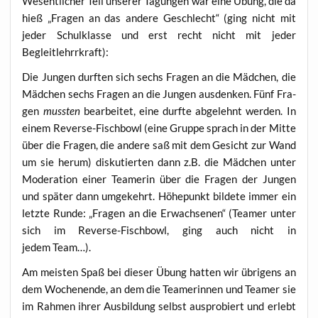
Wesent­li­cher Teil unse­rer Tagun­gen war eine Übung, die da
hieß „Fra­gen an das ande­re Geschlecht“ (ging nicht mit
jeder Schul­klas­se und erst recht nicht mit jeder
Begleitlehrrkraft):
Die Jun­gen durf­ten sich sechs Fra­gen an die Mäd­chen, die
Mäd­chen sechs Fra­gen an die Jun­gen aus­den­ken. Fünf Fra­
gen
muss­ten
bear­bei­tet, eine durf­te abge­lehnt wer­den. In
einem Rever­se-Fisch­bowl (eine Grup­pe sprach in der Mit­te
über die Fra­gen, die ande­re saß mit dem Gesicht zur Wand
um sie her­um) dis­ku­tier­ten dann z.B. die Mäd­chen unter
Mode­ra­ti­on einer Teame­rin über die Fra­gen der Jun­gen
und spä­ter dann umge­kehrt. Höhe­punkt bil­de­te immer ein
letz­te Run­de: „Fra­gen an die Erwach­se­nen“ (Team­er unter
sich im Rever­se-Fisch­bowl, ging auch nicht in
jedem Team…).
Am meis­ten Spaß bei die­ser Übung hat­ten wir übri­gens an
dem Wochen­en­de, an dem die Teame­rin­nen und Team­er sie
im Rah­men ihrer Aus­bil­dung selbst aus­pro­biert und erlebt