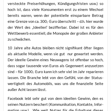
ver­steck­te Preis­er­hö­hun­gen, Kün­di­gungs­fris­ten usw.) so
hoch ist, dass vie­le Kon­su­men­ten erst zu einem Wech­sel
bereits waren, wenn der poten­ti­el­le ein­spar­ba­re Betrag
eine Gren­ze von ca. 300,- Euro über­schritt – d.h. hier wur­de
der Wert des „Ideel­len“ bezif­fer­bar. Dabei ist es für den
Wett­be­werb essen­ti­ell, die Mono­po­le der gro­ßen Anbie­ter
zu schwächen.
10 Jah­re alte Autos blei­ben nicht signi­fi­kant öfter lie­gen
als aktu­el­le Model­le, wenn sie gut nur gewar­tet wer­den.
Der ideel­le Gewinn eines Neu­wa­gens ist offen­bar so hoch,
dass sogar tau­sen­de von Euros als Gegen­wert anzu­set­zen
sind – für 1000,- Euro kann ich sehr viel im Jahr repa­rie­ren
las­sen. Die Bran­che lebt von den Gefühl, von der Sta­tus­
wer­tig­keit des Auto­mo­bils, was uns die finan­zi­el­le Sei­te
außer Acht las­sen lässt.
Face­book lebt sehr gut von dem ideel­len Gewinn, den es
sei­nen Nut­zern beschert (Kom­mu­ni­ka­ti­on, Kon­tak­te, Infor­
ma­ti­on usw.). Wie weit Nut­zer für die Erhal­tung die­ses