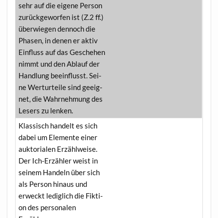
sehr auf die eige­ne Per­son
zurück­ge­wor­fen ist (Z.2 ff.)
über­wie­gen den­noch die
Pha­sen, in denen er aktiv
Ein­fluss auf das Gesche­hen
nimmt und den Ablauf der
Hand­lung beein­flusst. Sei­
ne Wert­ur­tei­le sind geeig­
net, die Wahr­neh­mung des
Lesers zu lenken.
Klas­sisch han­delt es sich
dabei um Ele­men­te einer
aukt­oria­len Erzähl­wei­se.
Der Ich-Erzäh­ler weist in
sei­nem Han­deln über sich
als Per­son hin­aus und
erweckt ledig­lich die Fik­ti­
on des per­so­na­len