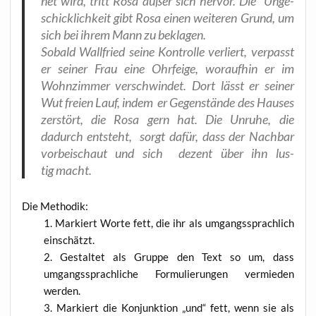
net wird, tritt Rosa außer sich her­vor. Die Unge­
schick­lich­keit gibt Rosa einen wei­te­ren Grund, um
sich bei ihrem Mann zu beklagen.
Sobald Wall­fried sei­ne Kon­trol­le ver­liert, ver­passt
er sei­ner Frau eine Ohr­fei­ge, wor­auf­hin er im
Wohn­zim­mer ver­schwin­det
. Dort lässt er sei­ner
Wut frei­en Lauf, indem er Gegen­stän­de des Hau­ses
zer­stört, die Rosa gern hat. Die Unru­he, die
dadurch ent­steht, sorgt dafür, dass der Nach­bar
vor­bei­schaut und sich dezent
über ihn
lus­
tig macht.
Die Metho­dik:
Mar­kiert Wor­te fett, die ihr als umgangs­sprach­lich
einschätzt.
Gestal­tet als Grup­pe den Text so um, dass
umgangs­sprach­li­che For­mu­lie­run­gen ver­mie­den
werden.
Mar­kiert die Kon­junk­ti­on „und“ fett, wenn sie als