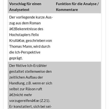
Vor­schlag für einen
Funk­ti­on für die Ana­ly­se /
Analysetext
Kommentare
Der vor­lie­gen­de kur­ze Aus­
zug aus dem Roman
â€žBekenntnisse des
Hoch­stap­lers Felix
Krullâ€œ, geschrie­ben von
Tho­mas Mann, wird durch
die Ich-Per­spek­ti­ve
geprägt.
Der fik­ti­ve Ich-Erzäh­ler
gestal­tet stel­len­wei­se den
zeit­li­chen Auf­bau der
Hand­lung, z.B. wenn er sich
selbst zur Räson ruft
â€žnicht mehr
vorzugereifenâ€œ (Z.21).
Er kon­sta­tiert, sich bei sei­