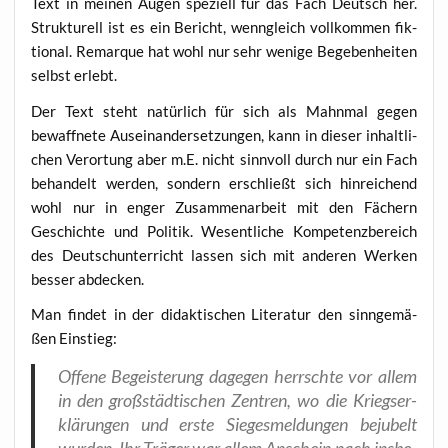
Text in mei­nen Augen spe­zi­ell für das Fach Deutsch her.
Struk­tu­rell ist es ein Bericht, wenn­gleich voll­kom­men fik­
tio­nal. Remar­que hat wohl nur sehr weni­ge Bege­ben­hei­ten
selbst erlebt.
Der Text steht natür­lich für sich als Mahn­mal gegen
bewaff­ne­te Aus­ein­an­der­set­zun­gen, kann in die­ser inhalt­li­
chen Ver­or­tung aber m.E. nicht sinn­voll durch nur ein Fach
behan­delt wer­den, son­dern erschließt sich hin­rei­chend
wohl nur in enger Zusam­men­ar­beit mit den Fächern
Geschich­te und Poli­tik. Wesent­li­che Kom­pe­tenz­be­reich
des Deutsch­un­ter­richt las­sen sich mit ande­ren Wer­ken
bes­ser abdecken.
Man fin­det in der didak­ti­schen Lite­ra­tur den sinn­ge­mä­
ßen Einstieg:
Offe­ne Begeis­te­rung dage­gen herrsch­te vor allem
in den groß­städ­ti­schen Zen­tren, wo die Kriegs­er­
klä­run­gen und ers­te Sie­ges­mel­dun­gen beju­belt
wur­den. Ihr Trä­ger war allem Anschein nach ins­be­