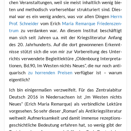
chen Ver­an­stal­tun­gen, weil sie meist inhalt­lich wenig bie­
ten und metho­disch vor­her­seh­bar struk­tu­riert sind. Dies­
mal war es ein wenig anders, was vor allen Din­gen
Herrn
Prof. Schnei­der
vom Erich
Maria Remar­que Frie­dens­zen­
trum
zu ver­dan­ken war. An die­sem Insti­tut beschäf­tigt
man sich seit Jah­ren u.a. mit der Kriegs­li­te­ra­tur Anfang
des 20. Jahr­hun­derts. Auf die dort gewon­ne­nen Erkennt­
nis­se stützt sich die von mir zur Vor­be­rei­tung des Unter­
richts ver­wen­de­te Begleit­lek­tü­re „Olden­bourg Inter­pre­ta­
tio­nen, Bd.90, Im Wes­ten nichts Neu­es“, die nur noch anti­
qua­risch
zu hor­ren­den Prei­sen
ver­füg­bar ist – war­um
eigentlich?
Ich bin eini­ger­ma­ßen ver­zwei­felt. Für das Zen­tral­ab­itur
Deutsch 2016 in Nie­der­sach­sen ist „Im Wes­ten nichts
Neu­es“ (Erich Maria Remar­que) als ver­bind­li­che Lek­tü­re
vor­ge­se­hen. So sehr die­ser „Roman“ als Anti­kriegs­li­te­ra­tur
welt­weit Auf­merk­sam­keit und damit immense rezep­ti­ons­
ge­schicht­li­che Bedeu­tung erfah­ren hat, so wenig gibt der