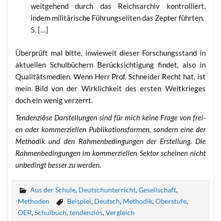
weit­ge­hend durch das Reichs­ar­chiv kon­trol­liert,
indem mili­tä­ri­sche Füh­rungs­eli­ten das Zep­ter führten.
[…]
Über­prüft mal bit­te, inwie­weit die­ser For­schungs­stand in
aktu­el­len Schul­bü­chern Berück­sich­ti­gung fin­det, also in
Qua­li­täts­me­di­en. Wenn Herr Prof. Schnei­der Recht hat, ist
mein Bild von der Wirk­lich­keit des ers­ten Welt­krie­ges
doch ein wenig verzerrt.
Ten­den­ziö­se Dar­stel­lun­gen sind für mich kei­ne Fra­ge von frei­
en oder kom­mer­zi­el­len Publi­ka­ti­ons­for­men, son­dern eine der
Metho­dik und den Rah­men­be­din­gun­gen der Erstel­lung. Die
Rah­men­be­din­gun­gen im kom­mer­zi­el­len Sek­tor schei­nen nicht
unbe­dingt bes­ser zu werden.
Aus der Schule
,
Deutschunterricht
,
Gesellschaft
,
Methoden
Beispiel
,
Deutsch
,
Methodik
,
Oberstufe
,
OER
,
Schulbuch
,
tendenziös
,
Vergleich