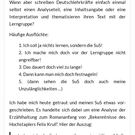
Wann aber schrei­ben Deutsch­lehr­kräf­te ein­fach ein­mal
selbst einen Ana­ly­se­teil, eine Inhalts­an­ga­be oder eine
Inter­pre­ta­ti­on und the­ma­ti­sie­ren ihren Text mit der
Lerngruppe?
Häu­fi­ge Ausflüchte:
Ich soll ja nichts ler­nen, son­dern die SuS!
Ich mache mich doch vor der Lern­grup­pe nicht
angreifbar!
Das dau­ert doch viel zu lange!
Dann kann man mich doch festnageln!
(dann sehen die SuS doch auch mei­ne
Unzulänglichkeiten …)
Ich habe mich heu­te getraut und mei­nen SuS etwas vor-
geschrie­ben. Es han­del­te sich dabei um eine Ana­ly­se der
Erzähl­hal­tung zum Roman­an­fang von „Bekennt­nis­se des
Hoch­stap­lers Felix Krull“. Hier der Auszug: