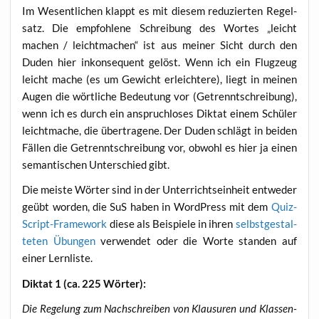
Im Wesent­li­chen klappt es mit die­sem redu­zier­ten Regel­
satz. Die emp­foh­le­ne Schrei­bung des Wor­tes „leicht
machen / leicht­ma­chen“ ist aus mei­ner Sicht durch den
Duden hier inkon­se­quent gelöst. Wenn ich ein Flug­zeug
leicht mache (es um Gewicht erleich­te­re), liegt in mei­nen
Augen die wört­li­che Bedeu­tung vor (Getrennt­schrei­bung),
wenn ich es durch ein anspruch­lo­ses Dik­tat einem Schü­ler
leicht­ma­che, die über­tra­ge­ne. Der Duden schlägt in bei­den
Fäl­len die Getrennt­schrei­bung vor, obwohl es hier ja einen
seman­ti­schen Unter­schied gibt.
Die meis­te Wör­ter sind in der Unter­richts­ein­heit ent­we­der
geübt wor­den, die SuS haben in Word­Press mit dem
Quiz-
Script-Frame­work
die­se als Bei­spie­le in ihren
selbst­ge­stal­
te­ten Übun­gen
ver­wen­det oder die Wor­te stan­den auf
einer Lernliste.
Dik­tat 1 (ca. 225 Wörter):
Die Rege­lung zum Nach­schrei­ben von Klau­su­ren und Klas­sen­