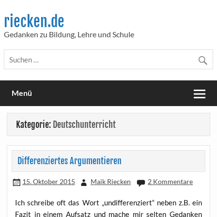
Skip
to
riecken.de
content
Gedanken zu Bildung, Lehre und Schule
Menü
Kategorie:
Deutschunterricht
Differenziertes Argumentieren
15. Oktober 2015
Maik Riecken
2 Kommentare
Ich schrei­be oft das Wort „undif­fe­ren­ziert“ neben z.B. ein
Fazit in einem Auf­satz und mache mir sel­ten Gedan­ken