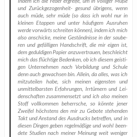
Indem ich die Feder ergrei­fe, um in völ­li­ger Muße
und Zurück­ge­zo­gen­heit- gesund übri­gens, wenn
auch müde, sehr müde (so dass ich wohl nur in
klei­nen Etap­pen und unter häu­fi­gem Aus­ru­hen
wer­de vor­wärts schrei­ten kön­nen), indem ich mich
also anschi­cke, mei­ne Geständ­nis­se in der sau­be­
ren und gefäl­li­gen Hand­schrift, die mir eigen ist,
dem gedul­di­gen Papier anzu­ver­trau­en, beschleicht
mich das flüch­ti­ge Beden­ken, ob ich die­sem geis­ti­
gen Unter­neh­men nach Vor­bil­dung und Schu­le
denn auch gewach­sen bin. Allein, da alles, was ich
mit­zu­tei­len habe, sich mei­nen eigens­ten und
unmit­tel­bars­ten Erfah­run­gen, Irr­tü­mern und Lei­
den­schaf­ten zusam­men­setzt und ich also mei­nen
Stoff voll­kom­men beherr­sche, so könn­te jener
Zwei­fel höchs­tens den mir zu Gebo­te ste­hen­den
Takt und Anstand des Aus­drucks betref­fen, und in
die­sen Din­gen geben regel­mä­ßi­ge und wohl been­
de­te Stu­di­en nach mei­ner Mei­nung weit weni­ger