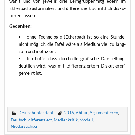
wählt und von jeweils drei Lern­grup­pen­mit­glie­dern im
Ether­pad aus­for­mu­liert und dif­fe­ren­ziert schrift­lich dis­ku­
tie­ren lassen.
Gedan­ken:
ohne Tech­no­lo­gie (Ether­pad) ist so eine Stun­de
nicht mög­lich, die Tafel wäre als Medi­um viel zu lang­
sam und ineffizient
ich hof­fe, dass durch die gra­fi­sche Dar­stel­lung
deut­lich wird, was mit „dif­fe­ren­zier­tem Dis­ku­tie­ren“
gemeint ist.
Deutschunterricht
2016
,
Abitur
,
Argumentieren
,
Deutsch
,
differenziert
,
Medienkritik
,
Modell
,
Niedersachsen