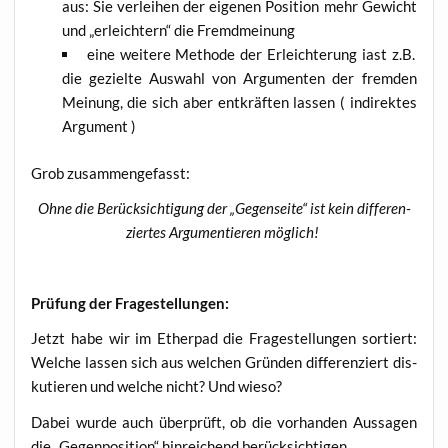
aus: Sie ver­lei­hen der eige­nen Posi­ti­on mehr Gewicht
und „erleich­tern“ die Fremdmeinung
eine wei­te­re Metho­de der Erleich­te­rung iast z.B.
die geziel­te Aus­wahl von Argu­men­ten der frem­den
Mei­nung, die sich aber ent­kräf­ten las­sen ( indi­rek­tes
Argument )
Grob zusam­men­ge­fasst:
Ohne die Berück­sich­ti­gung der „Gegen­sei­te“ ist kein dif­fe­ren­
zier­tes Argu­men­tie­ren möglich!
Prü­fung der Fragestellungen:
Jetzt habe wir im Ether­pad die Fra­ge­stel­lun­gen sor­tiert:
Wel­che las­sen sich aus wel­chen Grün­den dif­fe­ren­ziert dis­
ku­tie­ren und wel­che nicht? Und wieso?
Dabei wur­de auch über­prüft, ob die vor­han­den Aus­sa­gen
die „Gegen­po­si­ti­on“ hin­rei­chend berücksichtigen.