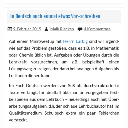
In Deutsch auch einmal etwas Vor-schreiben
9. Februar 2015
Maik Riecken
4 Kommentare
Auf einem Minit­weet­up mit
Herrn Lar­big
sind wir irgend­
wie auf das Pro­blem gesto­ßen, dass es z.B. in Mathe­ma­tik
oder Che­mie üblich ist, Auf­ga­ben oder Übun­gen durch die
Lehr­kraft vor­zu­rech­nen, um z.B. bei­spiel­haft einen
Lösungs­weg zu zei­gen, der dann bei ana­lo­gen Auf­ga­ben als
Leit­fa­den die­nen kann.
Im Fach Deutsch wer­den von SuS oft durch­struk­tu­rier­te
Tex­te ver­langt. Im Ide­al­fall übt man an vor­ge­ge­ben Text­
bei­spie­len aus dem Lehr­buch – neu­er­dings auch mit Über­
ar­bei­tungs­auf­ga­ben, d.h. der schlaue Lehr­buch­au­tor hat im
Qua­li­täts­me­di­um Schul­buch extra ein paar Feh­ler­chen
versteckt.