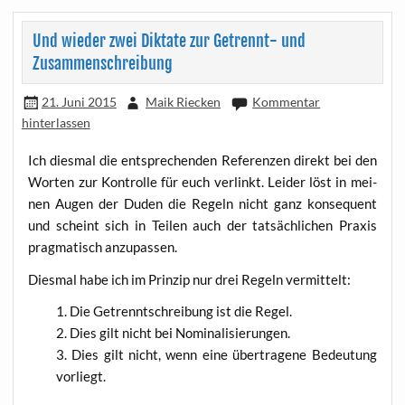
Und wieder zwei Diktate zur Getrennt- und
Zusammenschreibung
21. Juni 2015
Maik Riecken
Kommentar
hinterlassen
Ich dies­mal die ent­spre­chen­den Refe­ren­zen direkt bei den
Wor­ten zur Kon­trol­le für euch ver­linkt. Lei­der löst in mei­
nen Augen der Duden die Regeln nicht ganz kon­se­quent
und scheint sich in Tei­len auch der tat­säch­li­chen Pra­xis
prag­ma­tisch anzupassen.
Dies­mal habe ich im Prin­zip nur drei Regeln vermittelt:
Die Getrennt­schrei­bung ist die Regel.
Dies gilt nicht bei Nominalisierungen.
Dies gilt nicht, wenn eine über­tra­ge­ne Bedeu­tung
vorliegt.