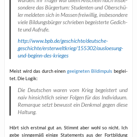
son­de­re das Bür­ger­tum: Stu­den­ten und Ober­schü­
ler mel­de­ten sich in Mas­sen frei­wil­lig, ins­be­son­de­re
vie­le Bil­dungs­bür­ger schrie­ben begeis­ter­te Gedich­
te und Aufrufe.
http://www.bpb.de/geschichte/deutsche-
geschichte/ersterweltkrieg/155302/ausloesung-
und-beginn-des-krieges
Meist wird das durch einen
geeig­ne­ten Bild­im­puls
beglei­
tet. Die Logik:
Die Deut­schen waren vom Krieg begeis­tert und
naiv hin­sicht­lich sei­ner Fol­gen für das Indi­vi­du­um.
Remar­que setzt bewusst ein Denk­mal gegen die­se
Haltung.
Hört sich erst­mal gut an. Stimmt aber wohl so nicht. Ich
gebe sinn­ge­mäß eini­ge State­ments aus der Fort­bil­dung