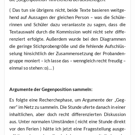
( Das tun sie übri­gens nicht, bei­de Tex­te basie­ren weit­ge­
hend auf Aus­sa­gen der glei­chen Per­son – was die Schü­le­
rin­nen und Schü­ler dazu ver­an­lass­te zu sagen, dass die
Text­aus­wahl durch die Kom­mis­si­on wohl nicht sehr dif­fe­
ren­ziert erfolg­te. Außer­dem wur­de bei den Dia­gram­men
die gerin­ge Stich­pro­ben­grö­ße und die feh­len­de Auf­schlüs­
se­lung hin­sicht­lich der Zusam­men­set­zung der Pro­banden­
grup­pe moniert – ich las­se das – wenn­gleich recht freu­dig –
ein­mal so ste­hen :o)… )
Argu­men­te der Gegen­po­si­ti­on sammeln:
Es folg­te eine Recher­che­pha­se, um Argu­men­te der „Geg­
ner“ im Netz zu sam­meln. Die Stun­de ufer­te danach in einer
inhalt­li­chen, aber doch recht dif­fe­ren­zier­ten Dis­kus­si­on
aus. Unter nor­ma­len Umstän­den ( nicht eine Stun­de direkt
vor den Feri­en ) hät­te ich jetzt eine Fra­ge­stel­lung aus­ge­