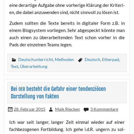
eine der­ar­ti­ge Auf­ga­be ohne vor­he­ri­ge Klä­rung der Kri­te­ri­
en, die dabei anzu­wen­den sind, nicht sinn­voll zu lösen ist.
Zudem soll­ten die Tex­te bereits in digi­ta­ler Form z.B. in
einem Blog­sys­tem vor­lie­gen. Sehr abge­speckt könn­te man
auch einen zu über­ar­bei­ten­den Text schon vor­her in die
Pads der ein­zel­nen Teams legen.
Deutschunterricht
,
Methoden
Deutsch
,
Etherpad
,
Text
,
Überarbeitung
Bei
besteht die Gefahr einer tendenziösen
OER
Darstellung von Fakten
28. Februar 2015
Maik Riecken
3 Kommentare
Ich war seit lan­ger, lan­ger Zeit ein­mal wie­der auf einer
fach­be­zo­ge­nen Fort­bil­dung. Ich gehe i.d.R. ungern zu sol­