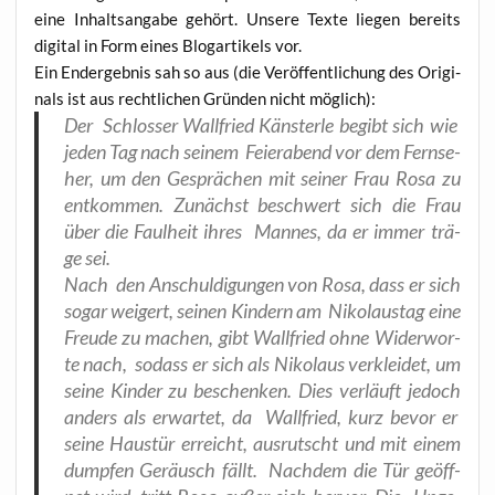
eine Inhalts­an­ga­be gehört. Unse­re Tex­te lie­gen bereits
digi­tal in Form eines Blog­ar­ti­kels vor.
Ein End­ergeb­nis sah so aus (die Ver­öf­fent­li­chung des Ori­gi­
nals ist aus recht­li­chen Grün­den nicht möglich):
Der Schlos­ser Wall­fried Käns­ter­le begibt sich wie
jeden Tag nach sei­nem Fei­er­abend vor dem Fern­se­
her, um den Gesprä­chen mit sei­ner Frau Rosa zu
ent­kom­men. Zunächst beschwert sich die Frau
über die Faul­heit ihres Man­nes, da er immer trä­
ge sei.
Nach den Anschul­di­gun­gen von Rosa, dass er sich
sogar wei­gert, sei­nen Kin­dern am Niko­laus­tag eine
Freu­de zu machen, gibt Wall­fried ohne Wider­wor­
te nach, sodass er sich als Niko­laus ver­klei­det, um
sei­ne Kin­der zu beschen­ken. Dies ver­läuft jedoch
anders als erwar­tet, da Wall­fried, kurz bevor er
sei­ne Haus­tür erreicht, aus­rutscht und mit einem
dump­fen Geräusch fällt. Nach­dem die Tür geöff­