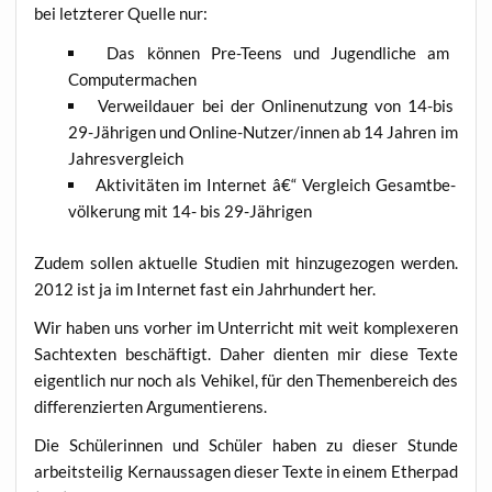
bei letz­te­rer Quel­le nur:
Das kön­nen Pre-Teens und Jugend­li­che am
Computermachen
Ver­weil­dau­er bei der Onlinen­ut­zung von 14-bis
29-Jäh­ri­gen und Online-Nut­zer/in­nen ab 14 Jah­ren im
Jahresvergleich
Akti­vi­tä­ten im Inter­net â€“ Ver­gleich Gesamt­be­
völ­ke­rung mit 14- bis 29-Jährigen
Zudem sol­len aktu­el­le Stu­di­en mit hin­zu­ge­zo­gen wer­den.
2012 ist ja im Inter­net fast ein Jahr­hun­dert her.
Wir haben uns vor­her im Unter­richt mit weit kom­ple­xe­ren
Sach­tex­ten beschäf­tigt. Daher dien­ten mir die­se Tex­te
eigent­lich nur noch als Vehi­kel, für den The­men­be­reich des
dif­fe­ren­zier­ten Argumentierens.
Die Schü­le­rin­nen und Schü­ler haben zu die­ser Stun­de
arbeits­tei­lig Kern­aus­sa­gen die­ser Tex­te in einem Ether­pad