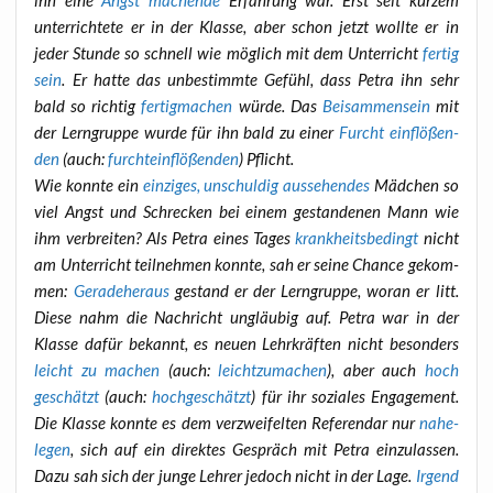
unter­rich­te­te er in der Klas­se, aber schon jetzt woll­te er in
jeder Stun­de so schnell wie mög­lich mit dem Unter­richt
fer­tig
sein
. Er hat­te das unbe­stimm­te Gefühl, dass Petra ihn sehr
bald so rich­tig
fer­tig­ma­chen
wür­de. Das
Bei­sam­men­sein
mit
der Lern­grup­pe wur­de für ihn bald zu einer
Furcht ein­flö­ßen­
den
(auch:
furcht­ein­flö­ßen­den
) Pflicht.
Wie konn­te ein
ein­zi­ges, unschul­dig aus­se­hen­des
Mäd­chen so
viel Angst und Schre­cken bei einem gestan­de­nen Mann wie
ihm ver­brei­ten? Als Petra eines Tages
krank­heits­be­dingt
nicht
am Unter­richt teil­neh­men konn­te, sah er sei­ne Chan­ce gekom­
men:
Gera­de­her­aus
gestand er der Lern­grup­pe, wor­an er litt.
Die­se nahm die Nach­richt ungläu­big auf. Petra war in der
Klas­se dafür bekannt, es neu­en Lehr­kräf­ten nicht beson­ders
leicht zu machen
(auch:
leicht­zu­ma­chen
), aber auch
hoch
geschätzt
(auch:
hoch­ge­schätzt
) für ihr sozia­les Enga­ge­ment.
Die Klas­se konn­te es dem ver­zwei­fel­ten Refe­ren­dar nur
nahe­
le­gen
, sich auf ein direk­tes Gespräch mit Petra ein­zu­las­sen.
Dazu sah sich der jun­ge Leh­rer jedoch nicht in der Lage.
Irgend