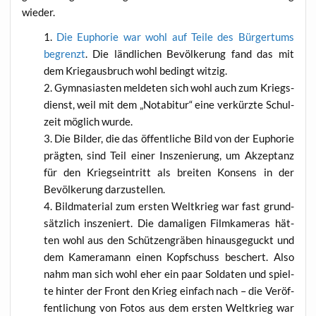
wieder.
Die Eupho­rie war wohl auf Tei­le des Bür­ger­tums
begrenzt
. Die länd­li­chen Bevöl­ke­rung fand das mit
dem Krieg­aus­bruch wohl bedingt witzig.
Gym­na­si­as­ten mel­de­ten sich wohl auch zum Kriegs­
dienst, weil mit dem „Not­ab­itur“ eine ver­kürz­te Schul­
zeit mög­lich wurde.
Die Bil­der, die das öffent­li­che Bild von der Eupho­rie
präg­ten, sind Teil einer Insze­nie­rung, um Akzep­tanz
für den Kriegs­ein­tritt als brei­ten Kon­sens in der
Bevöl­ke­rung darzustellen.
Bild­ma­te­ri­al zum ers­ten Welt­krieg war fast grund­
sätz­lich insze­niert. Die dama­li­gen Film­ka­me­ras hät­
ten wohl aus den Schüt­zen­grä­ben hin­aus­ge­guckt und
dem Kame­ra­mann einen Kopf­schuss beschert. Also
nahm man sich wohl eher ein paar Sol­da­ten und spiel­
te hin­ter der Front den Krieg ein­fach nach – die Ver­öf­
fent­li­chung von Fotos aus dem ers­ten Welt­krieg war