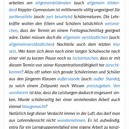
ar­bei­ten am
all­ge­mein­bil­den­den
(auch
all­ge­mein bil­den­
den
) Kepp­ler-Gym­na­si­um ist mitt­ler­wei­le völ­lig unge­eig­net für
zart­be­sai­te­te
(auch:
zart besai­te­te
) Schü­ler­na­tu­ren. Die Lehr­
kräf­te wol­len den Eltern und Schü­lern tat­säch­lich
weis­ma­
chen
, dass der Ter­min an einem Frei­tag­nach­mit­tag geeig­net
wäre. Dabei müs­sen doch die
all­ge­mein ver­ständ­li­chen
(auch:
all­ge­mein­ver­ständ­li­chen
) Nach­tei­le auch dem letz­ten
klar
sein
. Wer kann sich denn nach einer lan­gen Schul­wo­che nach
einer viel zu kur­zen Pau­se noch so
locker­ma­chen
, dass er mit
die­sem Ter­min von sei­ner Kon­zen­tra­ti­ons­fä­hig­keit her
zurecht­
kommt
? All­zu oft sahen sich gera­de Schü­le­rin­nen und Schü­ler
aus den jün­ge­ren Klas­sen
außer­stan­de
(auch:
außer Stan­de
),
zu solch einem Zeit­punkt noch Wis­sen
preis­zu­ge­ben
.
Von
vorn­her­ein
ist klar, dass die Leis­tun­gen dadurch ins­ge­samt sin­
ken. Wur­de schü­ler­sei­tig bei einer anste­hen­den Arbeit auch
ein­mal
blau­ge­macht
?
Natür­lich liegt die­ser Ver­dacht immer in der Luft, das darf man
aus Leh­ren­den­sicht nicht
wun­der­neh­men
. Es ist auf­wän­dig,
extra für ein Lern­grup­pen­mit­glied eine eige­ne Arbeit zu kon­zi­