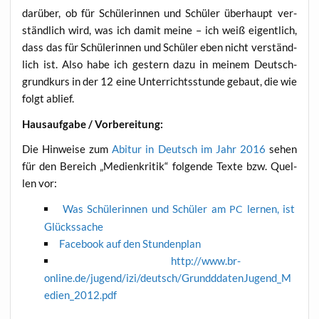
dar­über, ob für Schü­le­rin­nen und Schü­ler über­haupt ver­
ständ­lich wird, was ich damit mei­ne – ich weiß eigent­lich,
dass das für Schü­le­rin­nen und Schü­ler eben nicht ver­ständ­
lich ist. Also habe ich ges­tern dazu in mei­nem Deutsch­
grund­kurs in der 12 eine Unter­richts­stun­de gebaut, die wie
folgt ablief.
Haus­auf­ga­be / Vorbereitung:
Die Hin­wei­se zum
Abitur in Deutsch im Jahr 2016
sehen
für den Bereich „Medi­en­kri­tik“ fol­gen­de Tex­te bzw. Quel­
len vor:
Was Schü­le­rin­nen und Schü­ler am
ler­nen, ist
PC
Glückssache
Face­book auf den Stundenplan
http://www.br-
online.de/jugend/izi/deutsch/GrundddatenJugend_M
edien_2012.pdf