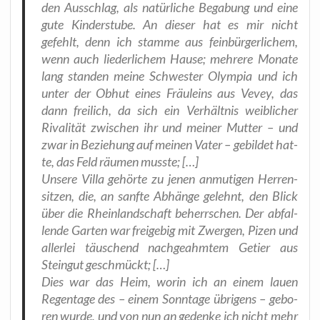
den Aus­schlag, als natür­li­che Bega­bung und eine
gute Kin­der­stu­be. An die­ser hat es mir nicht
gefehlt, denn ich stam­me aus fein­bür­ger­li­chem,
wenn auch lie­der­li­chem Hau­se; meh­re­re Mona­te
lang stan­den mei­ne Schwes­ter Olym­pia und ich
unter der Obhut eines Fräu­leins aus Vevey, das
dann frei­lich, da sich ein Ver­hält­nis weib­li­cher
Riva­li­tät zwi­schen ihr und mei­ner Mut­ter – und
zwar in Bezie­hung auf mei­nen Vater – gebil­det hat­
te, das Feld räu­men musste; […]
Unse­re Vil­la gehör­te zu jenen anmu­ti­gen Her­ren­
sit­zen, die, an sanf­te Abhän­ge gelehnt, den Blick
über die Rhein­land­schaft beherr­schen. Der abfal­
len­de Gar­ten war frei­ge­big mit Zwer­gen, Pizen und
aller­lei täu­schend nach­ge­ahm­tem Getier aus
Stein­gut geschmückt; […]
Dies war das Heim, wor­in ich an einem lau­en
Regen­ta­ge des – einem Sonn­ta­ge übri­gens – gebo­
ren wur­de, und von nun an geden­ke ich nicht mehr