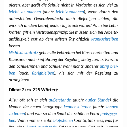
pie­ren, aber gerät die Schu­le nicht in Ver­dacht, es sich viel zu
leicht zu machen
(auch:
leicht­zu­ma­chen
), wenn durch den
unter­stell­ten Gene­ral­ver­dacht auch die­je­ni­gen lei­den, die
wirk­lich an dem betref­fen­den Tag krank waren? Auch bei Lehr­
kräf­ten gilt ein Ver­trau­ens­prin­zip: Sie müs­sen sich bei Arbeits­
un­fä­hig­keit erst ab dem drit­ten Tag offi­zi­ell
krank­schrei­ben
lassen.
Nichts­des­to­trotz
gehen die Fehl­zei­ten bei Klas­sen­ar­bei­ten und
Klau­su­ren nach Ein­füh­rung der Rege­lung ste­tig zurück. Es wird
den Schü­le­rin­nen und Schü­ler wohl nichts ande­res
übrig blei­
ben
(auch:
übrig­blei­ben
), als sich mit der Rege­lung zu
arrangieren.
Dik­tat 2 (ca. 225 Wörter):
All­zu oft sah er sich
außer­stan­de
(auch:
außer Stan­de
) die
Namen der neu­en Lern­grup­pe
ken­nen­zu­ler­nen
(auch:
ken­nen
zu ler­nen
) und war so dem Spott der schö­nen Petra
preis­ge­ge­
ben
. Wann immer sie ihn
bloß­stel­len
konn­te, tat sie es, was für
ihn eine
Angst machen­de
Erfah­rung war. Erst seit kur­zem