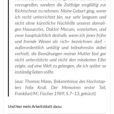
vor­zu­grei­fen, son­dern die Zeit­fol­ge sorg­fäl­tig zur
Richt­schnur zu neh­men. Mei­ne Geburt ging, wenn
ich recht unter­rich­tet bin, nur sehr lang­sam und
nicht ohne künst­li­che Nach­hil­fe unse­res dama­li­
gen Haus­arz­tes, Dok­tor Mecum, von­stat­ten, und
zwar haupt­säch­lich des­halb, wenn ich jenes frü­he
und frem­de Wesen als »ich« bezeich­nen darf –
außer­or­dent­lich untä­tig und teil­nahms­los dabei
ver­hielt, die Bemü­hun­gen mei­ner Mut­ter fast gar
nicht unter­stütz­te und nicht den min­des­ten Eifer
zeig­te, auf eine Welt zu gelan­gen, die ich spä­ter so
instän­dig lie­ben sollte.
(aus: Tho­mas Mann, Bekennt­nis­se des Hoch­stap­
lers Felix Krull. Der Memoi­ren ers­ter Teil,
Frankfurt/M.: Fischer 1989, S.7–13, gekürzt)
Und hier mein Arbeits­blatt dazu: