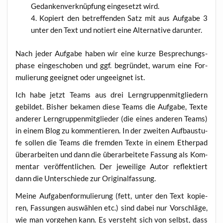
Gedan­ken­ver­knüp­fung ein­ge­setzt wird.
Kopiert den betref­fen­den Satz mit aus Auf­ga­be 3
unter den Text und notiert eine Alter­na­ti­ve darunter.
Nach jeder Auf­ga­be haben wir eine kur­ze Bespre­chungs­
pha­se ein­ge­scho­ben und ggf. begrün­det, war­um eine For­
mu­lie­rung geeig­net oder unge­eig­net ist.
Ich habe jetzt Teams aus drei Lern­grup­pen­mit­glie­dern
gebil­det. Bis­her beka­men die­se Teams die Auf­ga­be, Tex­te
ande­rer Lern­grup­pen­mit­glie­der (die eines ande­ren Teams)
in einem Blog zu kom­men­tie­ren. In der zwei­ten Auf­bau­stu­
fe sol­len die Teams die frem­den Tex­te in einem Ether­pad
über­ar­bei­ten und dann die über­ar­bei­te­te Fas­sung als Kom­
men­tar ver­öf­fent­li­chen. Der jewei­li­ge Autor reflek­tiert
dann die Unter­schie­de zur Originalfassung.
Mei­ne Auf­ga­ben­for­mu­lie­rung (fett, unter den Text kopie­
ren, Fas­sun­gen aus­wäh­len etc.) sind dabei nur Vor­schlä­ge,
wie man vor­ge­hen kann. Es ver­steht sich von selbst, dass