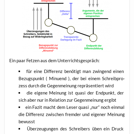
Ein paar Fet­zen aus dem Unterrichtsgespräch:
für eine Dif­fe­renz benö­tigt man zwin­gend einen
Bezugs­punkt ( Minu­end ), der bei einem Schreib­pro­
zess durch die Gegen­mei­nung reprä­sen­tiert wird
die eige­ne Mei­nung ist qua­si der End­punkt, der
sich aber nur in Rela­ti­on zur Gegen­mei­nung ergibt
ein Fazit macht dem Leser qua­si „nur“ noch ein­mal
die Dif­fe­renz zwi­schen frem­der und eige­ner Mei­nung
bewusst
Über­zeu­gun­gen des Schrei­bers üben ein Druck