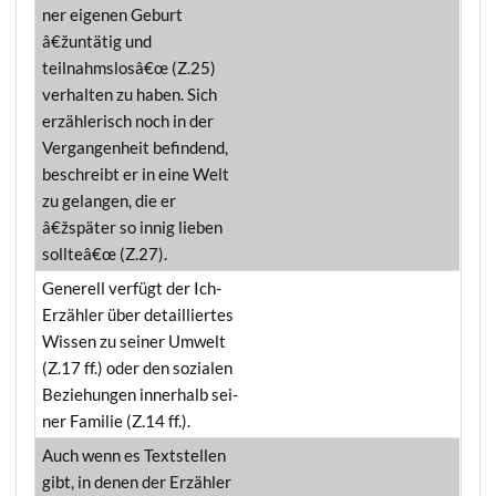
ner eige­nen Geburt
â€žuntätig und
teilnahmslosâ€œ (Z.25)
ver­hal­ten zu haben. Sich
erzäh­le­risch noch in der
Ver­gan­gen­heit befin­dend,
beschreibt er in eine Welt
zu gelan­gen, die er
â€žspäter so innig lie­ben
sollteâ€œ (Z.27).
Gene­rell ver­fügt der Ich-
Erzäh­ler über detail­lier­tes
Wis­sen zu sei­ner Umwelt
(Z.17 ff.) oder den sozia­len
Bezie­hun­gen inner­halb sei­
ner Fami­lie (Z.14 ff.).
Auch wenn es Text­stel­len
gibt, in denen der Erzäh­ler