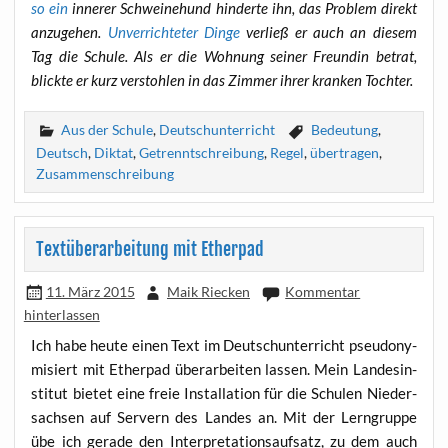
so ein
inne­rer Schwei­ne­hund hin­der­te ihn, das Pro­blem direkt
anzu­ge­hen.
Unver­rich­te­ter Din­ge
ver­ließ er auch an die­sem
Tag die Schu­le. Als er die Woh­nung sei­ner Freun­din betrat,
blick­te er kurz ver­stoh­len in das Zim­mer ihrer kran­ken Tochter.
Aus der Schule
,
Deutschunterricht
Bedeutung
,
Deutsch
,
Diktat
,
Getrenntschreibung
,
Regel
,
übertragen
,
Zusammenschreibung
Textüberarbeitung mit Etherpad
11. März 2015
Maik Riecken
Kommentar
hinterlassen
Ich habe heu­te einen Text im Deutsch­un­ter­richt pseud­ony­
mi­siert mit Ether­pad über­ar­bei­ten las­sen. Mein Lan­des­in­
sti­tut bie­tet eine freie Instal­la­ti­on für die Schu­len Nie­der­
sach­sen auf Ser­vern des Lan­des an. Mit der Lern­grup­pe
übe ich gera­de den Inter­pre­ta­ti­ons­auf­satz, zu dem auch