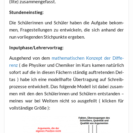
(lite) zusammengefasst.
Stun­den­ein­stieg:
Die Schü­le­rin­nen und Schü­ler haben die Auf­ga­be bekom­
men, Fra­ge­stel­lun­gen zu ent­wi­ckeln, die sich anhand der
nun vor­lie­gen­den Stich­punk­te ergeben.
Inputphase/Lehrervortrag:
Aus­ge­hend von dem
mathe­ma­ti­schen Kon­zept der Dif­fe­
renz
( die Phy­si­ker und Che­mi­ker im Kurs kamen natür­lich
sofort auf die in die­sen Fächern stän­dig auf­tre­ten­den Del­
tas ) habe ich eine modell­haf­te Über­tra­gung auf Schreib­
pro­zes­se ent­wi­ckelt. Das fol­gen­de Modell ist dabei zusam­
men mit den den Schü­le­rin­nen und Schü­lern ent­stan­den –
mei­nes war bei Wei­tem nicht so aus­ge­feilt ( kli­cken für
voll­stän­di­ge Größe ):