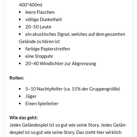
400*400m)
lee­re Flaschen
völ­li­ge Dunkelheit
20–50 Leu­te
ein akus­ti­sches Signal, wel­ches auf dem gesam­ten
Gelän­de zu hören ist
far­bi­ge Papierstreifen
eine Stopp­uhr
20–40 Wind­lich­ter zur Abgrenzung
Rol­len:
5–10 Nacht­pfei­fer (ca. 15% der Gruppengröße)
Jäger
Einen Spiel­lei­ter
Wie das geht:
Jedes Gelän­de­spiel ist so gut wie sei­ne Sto­ry. Jedes Gelän­
de­spiel ist so gut wie sei­ne Sto­ry. Das steht hier wirk­lich