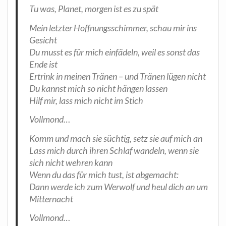
Tu was, Pla­net, mor­gen ist es zu spät
Mein letz­ter Hoff­nungs­schim­mer, schau mir ins
Gesicht
Du musst es für mich ein­fä­deln, weil es sonst das
Ende ist
Ertrink in mei­nen Trä­nen – und Trä­nen lügen nicht
Du kannst mich so nicht hän­gen lassen
Hilf mir, lass mich nicht im Stich
Voll­mond…
Komm und mach sie süch­tig, setz sie auf mich an
Lass mich durch ihren Schlaf wan­deln, wenn sie
sich nicht weh­ren kann
Wenn du das für mich tust, ist abgemacht:
Dann wer­de ich zum Wer­wolf und heul dich an um
Mitternacht
Voll­mond…