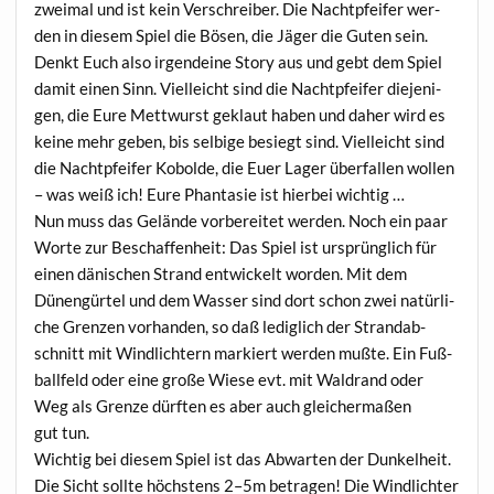
zwei­mal und ist kein Ver­schrei­ber. Die Nacht­pfei­fer wer­
den in die­sem Spiel die Bösen, die Jäger die Guten sein.
Denkt Euch also irgend­ei­ne Sto­ry aus und gebt dem Spiel
damit einen Sinn. Viel­leicht sind die Nacht­pfei­fer die­je­ni­
gen, die Eure Mett­wurst geklaut haben und daher wird es
kei­ne mehr geben, bis sel­bi­ge besiegt sind. Viel­leicht sind
die Nacht­pfei­fer Kobol­de, die Euer Lager über­fal­len wol­len
– was weiß ich! Eure Phan­ta­sie ist hier­bei wichtig …
Nun muss das Gelän­de vor­be­rei­tet wer­den. Noch ein paar
Wor­te zur Beschaf­fen­heit: Das Spiel ist ursprüng­lich für
einen däni­schen Strand ent­wi­ckelt wor­den. Mit dem
Dünen­gür­tel und dem Was­ser sind dort schon zwei natür­li­
che Gren­zen vor­han­den, so daß ledig­lich der Strand­ab­
schnitt mit Wind­lich­tern mar­kiert wer­den muß­te. Ein Fuß­
ball­feld oder eine gro­ße Wie­se evt. mit Wald­rand oder
Weg als Gren­ze dürf­ten es aber auch glei­cher­ma­ßen
gut tun.
Wich­tig bei die­sem Spiel ist das Abwar­ten der Dun­kel­heit.
Die Sicht soll­te höchs­tens 2–5m betra­gen! Die Wind­lich­ter