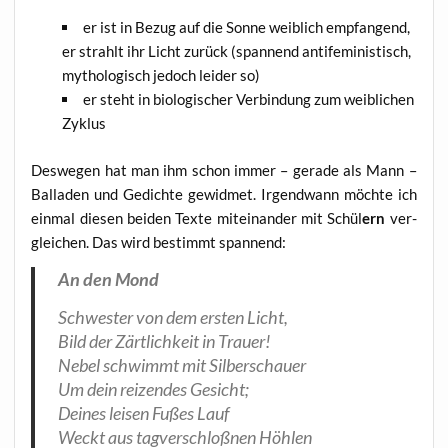
er ist in Bezug auf die Son­ne weib­lich emp­fan­gend,
er strahlt ihr Licht zurück (span­nend anti­fe­mi­nis­tisch,
mytho­lo­gisch jedoch lei­der so)
er steht in bio­lo­gi­scher Ver­bin­dung zum weib­li­chen
Zyklus
Des­we­gen hat man ihm schon immer – gera­de als Mann –
Bal­la­den und Gedich­te gewid­met. Irgend­wann möch­te ich
ein­mal die­sen bei­den Tex­te mit­ein­an­der mit Schül
ern
ver­
glei­chen. Das wird bestimmt spannend:
An den Mond
Schwes­ter von dem ers­ten Licht,
Bild der Zärt­lich­keit in Trauer!
Nebel schwimmt mit Silberschauer
Um dein rei­zen­des Gesicht;
Dei­nes lei­sen Fußes Lauf
Weckt aus tag­ver­schloß­nen Höhlen