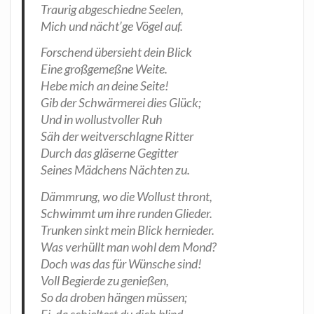
Trau­rig abge­schied­ne Seelen,
Mich und näch­t’­ge Vögel auf.
For­schend über­sieht dein Blick
Eine groß­ge­meß­ne Weite.
Hebe mich an dei­ne Seite!
Gib der Schwär­me­rei dies Glück;
Und in wol­lus­tvol­ler Ruh
Säh der weit­ver­schlag­ne Ritter
Durch das glä­ser­ne Gegitter
Sei­nes Mäd­chens Näch­ten zu.
Dämm­rung, wo die Wol­lust thront,
Schwimmt um ihre run­den Glieder.
Trun­ken sinkt mein Blick hernieder.
Was ver­hüllt man wohl dem Mond?
Doch was das für Wün­sche sind!
Voll Begier­de zu genießen,
So da dro­ben hän­gen müssen;
Ei, da schiel­test du dich blind.