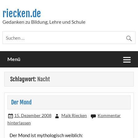
Skip
to
riecken.de
content
Gedanken zu Bildung, Lehre und Schule
Menü
Schlagwort:
Nacht
Der Mond
15. Dezember 2008
Maik Riecken
Kommentar
hinterlassen
Der Mond ist mytho­lo­gisch weiblich: