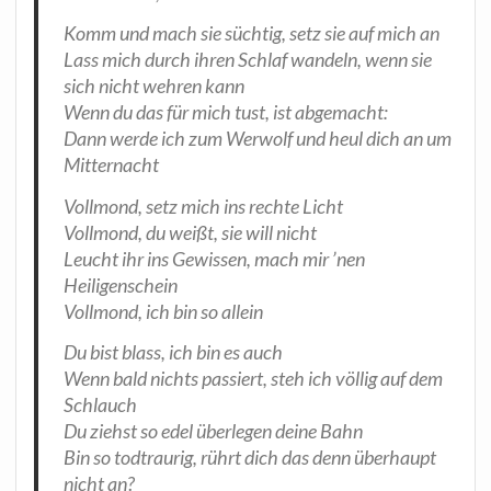
Komm und mach sie süch­tig, setz sie auf mich an
Lass mich durch ihren Schlaf wan­deln, wenn sie
sich nicht weh­ren kann
Wenn du das für mich tust, ist abgemacht:
Dann wer­de ich zum Wer­wolf und heul dich an um
Mitternacht
Voll­mond, setz mich ins rech­te Licht
Voll­mond, du weißt, sie will nicht
Leucht ihr ins Gewis­sen, mach mir ’nen
Heiligenschein
Voll­mond, ich bin so allein
Du bist blass, ich bin es auch
Wenn bald nichts pas­siert, steh ich völ­lig auf dem
Schlauch
Du ziehst so edel über­le­gen dei­ne Bahn
Bin so tod­trau­rig, rührt dich das denn über­haupt
nicht an?