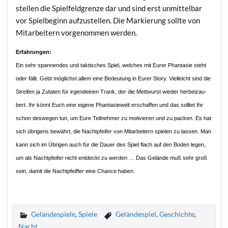
stel­len die Spiel­feld­gren­ze dar und sind erst unmit­tel­bar
vor Spiel­be­ginn auf­zu­stel­len. Die Mar­kie­rung soll­te von
Mit­ar­bei­tern vor­ge­nom­men werden.
Erfah­run­gen:
Ein sehr span­nen­des und tak­ti­sches Spiel, wel­ches mit Eurer Phan­ta­sie steht
oder fällt. Gebt mög­lichst allem eine Bedeu­tung in Eurer Sto­ry. Viel­leicht sind die
Strei­fen ja Zuta­ten für irgend­ei­nen Trank, der die Mett­wurst wie­der her­bei­zau­
bert. Ihr könnt Euch eine eige­ne Phan­ta­sie­welt erschaf­fen und das soll­tet Ihr
schon des­we­gen tun, um Eure Teil­neh­mer zu moti­vie­ren und zu packen. Es hat
sich übri­gens bewährt, die Nacht­pfei­fer von Mit­ar­bei­tern spie­len zu las­sen. Man
kann sich im Übri­gen auch für die Dau­er des Spiel flach auf den Boden legen,
um als Nacht­pfei­fer nicht ent­deckt zu wer­den … Das Gelän­de muß sehr groß
sein, damit die Nacht­pfeif­fer eine Chan­ce haben.
Geländespiele
,
Spiele
Geländespiel
,
Geschichte
,
Nacht