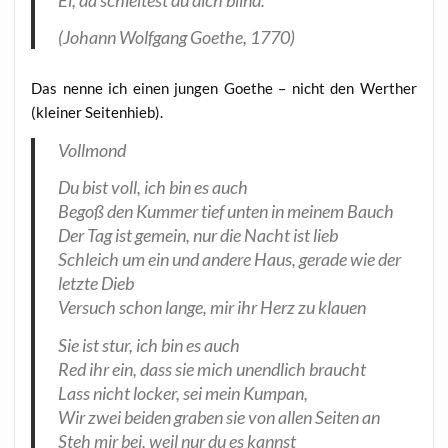
(Johann Wolf­gang Goe­the, 1770)
Das nen­ne ich einen jun­gen Goe­the – nicht den Wert­her
(klei­ner Seitenhieb).
Voll­mond
Du bist voll, ich bin es auch
Begoß den Kum­mer tief unten in mei­nem Bauch
Der Tag ist gemein, nur die Nacht ist lieb
Schleich um ein und ande­re Haus, gera­de wie der
letz­te Dieb
Ver­such schon lan­ge, mir ihr Herz zu klauen
Sie ist stur, ich bin es auch
Red ihr ein, dass sie mich unend­lich braucht
Lass nicht locker, sei mein Kumpan,
Wir zwei bei­den gra­ben sie von allen Sei­ten an
Steh mir bei, weil nur du es kannst