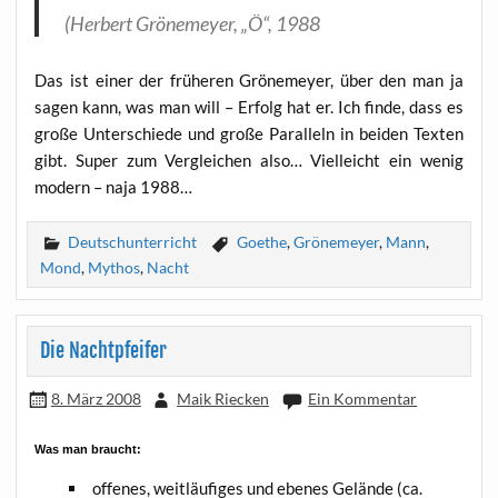
(Her­bert Grö­ne­mey­er, „Ö“, 1988
Das ist einer der frü­he­ren Grö­ne­mey­er, über den man ja
sagen kann, was man will – Erfolg hat er. Ich fin­de, dass es
gro­ße Unter­schie­de und gro­ße Par­al­leln in bei­den Tex­ten
gibt. Super zum Ver­glei­chen also… Viel­leicht ein wenig
modern – naja 1988…
Deutschunterricht
Goethe
,
Grönemeyer
,
Mann
,
Mond
,
Mythos
,
Nacht
Die Nachtpfeifer
8. März 2008
Maik Riecken
Ein Kommentar
Was man braucht:
offe­nes, weit­läu­fi­ges und ebe­nes Gelän­de (ca.