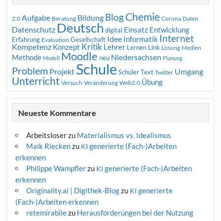
Chemie
Blog
Aufgabe
Bildung
2.0
Beratung
Corona
Daten
Deutsch
Datenschutz
Entwicklung
Einsatz
digital
Internet
Idee
Informatik
Erfahrung
Gesellschaft
Evaluation
Kritik
Kompetenz
Konzept
Lehrer
Lernen
Link
Medien
Lösung
Moodle
Niedersachsen
Methode
neu
Modell
Planung
Schule
Problem
Projekt
Umgang
Schüler
Text
Twitter
Unterricht
Übung
Versuch
Web2.0
Veränderung
Neueste Kommentare
Arbeitsloser
zu
Materialismus vs. Idealismus
Maik Riecken
zu
generierte (Fach-)Arbeiten
KI
erkennen
Philippe Wampfler
zu
generierte (Fach-)Arbeiten
KI
erkennen
Originality.ai | Digithek-Blog
zu
generierte
KI
(Fach-)Arbeiten erkennen
retemirabile
zu
Herausforderungen bei der Nutzung