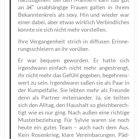
an â€“ unab­hän­gi­ge Frau­en gal­ten in ihrem
Bekann­ten­kreis als sexy. Hin und wie­der war
einer dabei, aber etwas wirk­lich Ver­bind­li­ches
konn­te sie sich nicht mehr vorstellen.
Ihre Ver­gan­gen­heit strich in dif­fu­sen Erin­ne­
rungs­schlei­ern an ihr vorüber.
Er war bequem gewor­den. Er hat­te sich
irgend­wann ein­fach nicht mehr ange­strengt,
ihr nicht mehr das Gefühl gege­ben, begeh­rens­
wert zu sein. Irgend­wann saßen sie als Paar in
der Kum­pel­fal­le. Sie leb­ten mehr als Freun­de
denn als Part­ner mit­ein­an­der. Ja, sie teil­ten
sich den All­tag, den Haus­halt so gleich­be­rech­
tigt wie es nur ging. Nach außen eine rich­ti­ge
Mus­ter­be­zie­hung. Für Syl­vie waren sie noch
heu­te ein gutes Team – auch nach dem Aus.
Kein Rosen­krieg, kla­re Ver­ein­ba­run­gen. Päd­