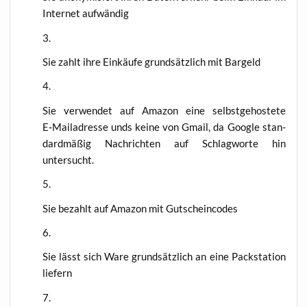
Inter­net aufwändig
Sie zahlt ihre Ein­käu­fe grund­sätz­lich mit Bargeld
Sie ver­wen­det auf Ama­zon eine selbst­ge­hos­te­te
E‑Mailadresse unds kei­ne von Gmail, da Goog­le stan­
dard­mä­ßig Nach­rich­ten auf Schlag­wor­te hin
untersucht.
Sie bezahlt auf Ama­zon mit Gutscheincodes
Sie lässt sich Ware grund­sätz­lich an eine Pack­sta­ti­on
liefern