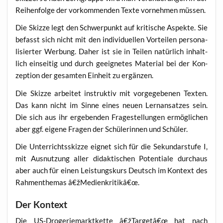
Rei­hen­fol­ge der vor­kom­men­den Tex­te vor­neh­men müssen.
Die Skiz­ze legt den Schwer­punkt auf kri­ti­sche Aspek­te. Sie
befasst sich nicht mit den indi­vi­du­el­len Vor­tei­len per­so­na­
li­sier­ter Wer­bung. Daher ist sie in Tei­len natür­lich inhalt­
lich ein­sei­tig und durch geeig­ne­tes Mate­ri­al bei der Kon­
zep­ti­on der gesam­ten Ein­heit zu ergänzen.
Die Skiz­ze arbei­tet instruk­tiv mit vor­ge­ge­be­nen Tex­ten.
Das kann nicht im Sin­ne eines neu­en Lern­an­sat­zes sein.
Die sich aus ihr erge­ben­den Fra­ge­stel­lun­gen ermög­li­chen
aber ggf. eige­ne Fra­gen der Schü­le­rin­nen und Schüler.
Die Unter­richts­skiz­ze eig­net sich für die Sekun­dar­stu­fe I,
mit Aus­nut­zung aller didak­ti­schen Poten­tia­le durch­aus
aber auch für einen Leis­tungs­kurs Deutsch im Kon­text des
Rah­men­the­mas â€žMedienkritikâ€œ.
Der Kontext
Die US-Dro­ge­rie­markt­ket­te â€žTargetâ€œ hat nach