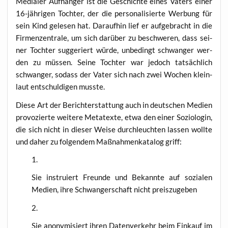
Media­ler Auf­hän­ger ist die Geschich­te eines Vaters einer
16-jäh­ri­gen Toch­ter, der die per­so­na­li­sier­te Wer­bung für
sein Kind gele­sen hat. Dar­auf­hin lief er auf­ge­bracht in die
Fir­men­zen­tra­le, um sich dar­über zu beschwe­ren, dass sei­
ner Toch­ter sug­ge­riert wür­de, unbe­dingt schwan­ger wer­
den zu müs­sen. Sei­ne Toch­ter war jedoch tat­säch­lich
schwan­ger, sodass der Vater sich nach zwei Wochen klein­
laut ent­schul­di­gen musste.
Die­se Art der Bericht­erstat­tung auch in deut­schen Medi­en
pro­vo­zier­te wei­te­re Meta­tex­te, etwa den einer Sozio­lo­gin,
die sich nicht in die­ser Wei­se durch­leuch­ten las­sen woll­te
und daher zu fol­gen­dem Maß­nah­men­ka­ta­log griff:
Sie instru­iert Freun­de und Bekann­te auf sozia­len
Medi­en, ihre Schwan­ger­schaft nicht preiszugeben
Sie anony­mi­siert ihren Daten­ver­kehr beim Ein­kauf im