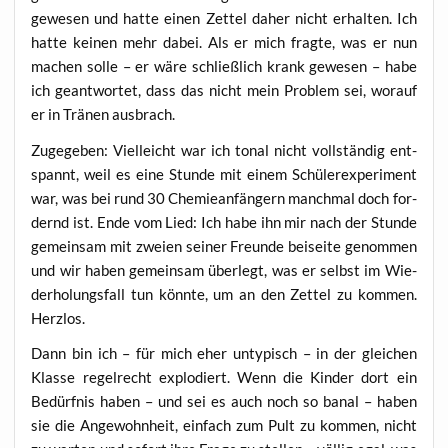
gewe­sen und hat­te einen Zet­tel daher nicht erhal­ten. Ich
hat­te kei­nen mehr dabei. Als er mich frag­te, was er nun
machen sol­le – er wäre schließ­lich krank gewe­sen – habe
ich geant­wor­tet, dass das nicht mein Pro­blem sei, wor­auf
er in Trä­nen ausbrach.
Zuge­ge­ben: Viel­leicht war ich tonal nicht voll­stän­dig ent­
spannt, weil es eine Stun­de mit einem Schü­ler­ex­pe­ri­ment
war, was bei rund 30 Che­mie­an­fän­gern manch­mal doch for­
dernd ist. Ende vom Lied: Ich habe ihn mir nach der Stun­de
gemein­sam mit zwei­en sei­ner Freun­de bei­sei­te genom­men
und wir haben gemein­sam über­legt, was er selbst im Wie­
der­ho­lungs­fall tun könn­te, um an den Zet­tel zu kom­men.
Herzlos.
Dann bin ich – für mich eher unty­pisch – in der glei­chen
Klas­se regel­recht explo­diert. Wenn die Kin­der dort ein
Bedürf­nis haben – und sei es auch noch so banal – haben
sie die Ange­wohn­heit, ein­fach zum Pult zu kom­men, nicht