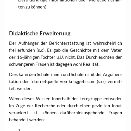
ten zu können?
Didaktische Erweiterung
Der Auf­hän­ger der Bericht­erstat­tung ist wahr­schein­lich
frei erfun­den (s.o). Es gab die Geschich­te mit dem Vater
der 16-jäh­ri­gen Toch­ter u.U. nicht. Das Durch­leuch­ten der
schwan­ge­ren Frau­en ist dage­gen wohl Realität.
Dies kann den Schü­le­rin­nen und Schü­lern mit der Argu­men­
ta­ti­on der Inter­net­quel­le von knuggets.com (s.o.) ver­mit­
telt werden.
Wenn die­ses Wis­sen inner­halb der Lern­grup­pe ent­we­der
im Zuge der Recher­che oder durch einen geziel­ten Input
ver­an­kert ist, kön­nen dar­über­hin­aus­ge­hen­de Fra­gen
behan­delt werden: