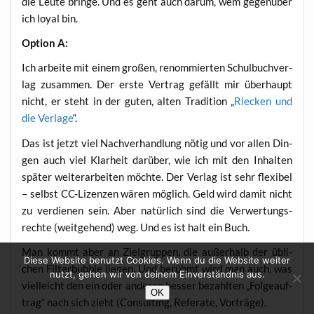
die Leu­te brin­ge. Und es geht auch dar­um, wem gegen­über
ich loy­al bin.
Opti­on A:
Ich arbei­te mit einem gro­ßen, renom­mier­ten Schul­buch­ver­
lag zusam­men. Der ers­te Ver­trag gefällt mir über­haupt
nicht, er steht in der guten, alten Tra­di­ti­on „
Riecken und
die Ver­la­ge
“.
Das ist jetzt viel Nach­ver­hand­lung nötig und vor allen Din­
gen auch viel Klar­heit dar­über, wie ich mit den Inhal­ten
spä­ter wei­ter­ar­bei­ten möch­te. Der Ver­lag ist sehr fle­xi­bel
– selbst CC-Lizen­zen wären mög­lich. Geld wird damit nicht
zu ver­die­nen sein. Aber natür­lich sind die Ver­wer­tungs­
rech­te (weit­ge­hend) weg. Und es ist halt ein Buch.
Man kommt aber an Ziel­grup­pen, die außer­halb der übli­
Diese Website benutzt Cookies. Wenn du die Website weiter
chen Fil­ter­bubble lie­gen. Und berühmt wird man auch, was
nutzt, gehen wir von deinem Einverständnis aus.
viel­leicht den ein oder ande­ren bes­ser bezahl­ten „Fol­ge­auf­
OK
trag“ nach sich zieht (Con­sul­ting, Refe­ra­te, Vorträge).