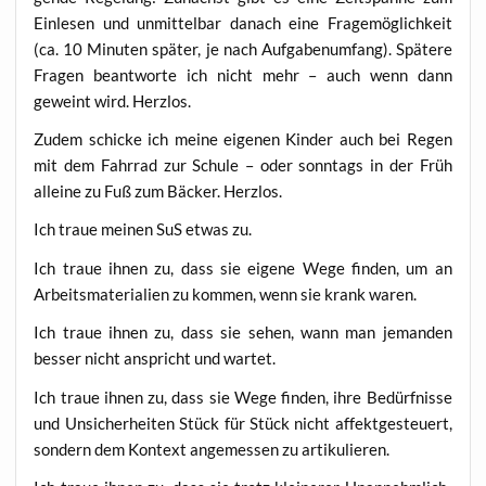
Ein­le­sen und unmit­tel­bar danach eine Fra­ge­mög­lich­keit
(ca. 10 Minu­ten spä­ter, je nach Auf­ga­ben­um­fang). Spä­te­re
Fra­gen beant­wor­te ich nicht mehr – auch wenn dann
geweint wird. Herzlos.
Zudem schi­cke ich mei­ne eige­nen Kin­der auch bei Regen
mit dem Fahr­rad zur Schu­le – oder sonn­tags in der Früh
allei­ne zu Fuß zum Bäcker. Herzlos.
Ich traue mei­nen SuS etwas zu.
Ich traue ihnen zu, dass sie eige­ne Wege fin­den, um an
Arbeits­ma­te­ria­li­en zu kom­men, wenn sie krank waren.
Ich traue ihnen zu, dass sie sehen, wann man jeman­den
bes­ser nicht anspricht und wartet.
Ich traue ihnen zu, dass sie Wege fin­den, ihre Bedürf­nis­se
und Unsi­cher­hei­ten Stück für Stück nicht affekt­ge­steu­ert,
son­dern dem Kon­text ange­mes­sen zu artikulieren.