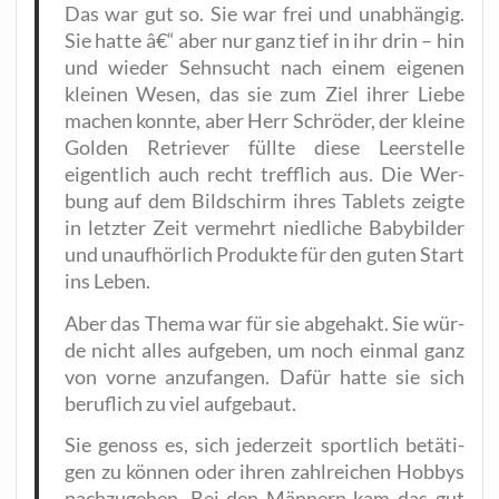
Das war gut so. Sie war frei und unab­hän­gig.
Sie hat­te â€“ aber nur ganz tief in ihr drin – hin
und wie­der Sehn­sucht nach einem eige­nen
klei­nen Wesen, das sie zum Ziel ihrer Lie­be
machen konn­te, aber Herr Schrö­der, der klei­ne
Gol­den Retrie­ver füll­te die­se Leer­stel­le
eigent­lich auch recht treff­lich aus. Die Wer­
bung auf dem Bild­schirm ihres Tablets zeig­te
in letz­ter Zeit ver­mehrt nied­li­che Baby­bil­der
und unauf­hör­lich Pro­duk­te für den guten Start
ins Leben.
Aber das The­ma war für sie abge­hakt. Sie wür­
de nicht alles auf­ge­ben, um noch ein­mal ganz
von vor­ne anzu­fan­gen. Dafür hat­te sie sich
beruf­lich zu viel aufgebaut.
Sie genoss es, sich jeder­zeit sport­lich betä­ti­
gen zu kön­nen oder ihren zahl­rei­chen Hob­bys
nach­zu­ge­hen. Bei den Män­nern kam das gut