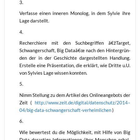
Ver­fas­se einen inne­ren Mono­log, in dem Syl­vie ihre
Lage darstellt.
Recher­chie­re mit den Such­be­grif­fen â€žTarget,
Schwan­ger­schaft, Big Dataâ€œ nach den Hin­ter­grün­
den der in der Geschich­te dar­ge­stell­ten Hand­lung.
Erstel­le eine Prä­sen­ta­ti­on, die erklärt, wie Drit­te u.U.
von Syl­vies Lage wis­sen konnten.
Nimm Stel­lung zu dem Arti­kel des Online­an­ge­bots der
Zeit (
http://www.zeit.de/digital/datenschutz/2014–
04/big-data-schwangerschaft-verheimlichen
)
Wie bewer­test du die Mög­lich­keit, mit Hil­fe von Big
Data der­ar­ti­ge Infor­ma­tio­nen über Men­schen erhal­