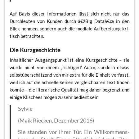
Auf Basis die­ser Infor­ma­tio­nen lässt sich nicht nur das
Durch­leu­ten von Kun­den durch â€žBig Dataâ€œ in den
Blick neh­men, son­dern auch die media­le Auf­be­rei­tung kri­
tisch betrachten.
Die Kurzgeschichte
Inhalt­li­cher Aus­gangs­punkt ist eine Kurz­ge­schich­te – sie
wur­de nicht von einem „rich­ti­gen“ Autor, son­dern etwas
selbst­über­schät­zend von mir extra für die Ein­heit ver­fasst,
weil ich auf die Schnel­le kei­nen ver­gleich­ba­ren Text fin­den
konn­te – die lite­ra­ri­sche Qua­li­tät mag daher begrenzt und
eini­ge Kli­schees mögen zu sehr bedient sein:
Syl­vie
(Maik Riecken, Dezem­ber 2016)
Sie stan­den vor ihrer Tür. Ein Will­kom­mens­