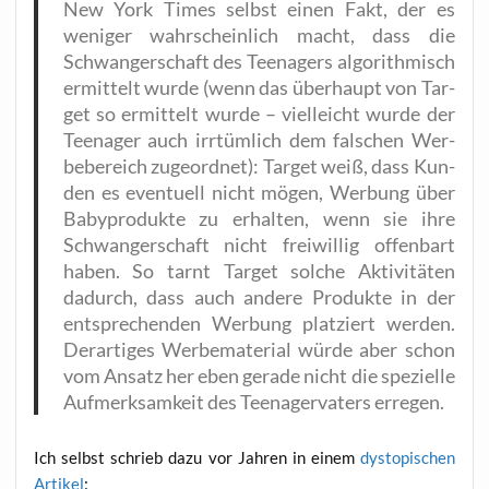
New York Times selbst einen Fakt, der es
weni­ger wahr­schein­lich macht, dass die
Schwan­ger­schaft des Teen­agers algo­rith­misch
ermit­telt wur­de (wenn das über­haupt von Tar­
get so ermit­telt wur­de – viel­leicht wur­de der
Teen­ager auch irr­tüm­lich dem fal­schen Wer­
be­be­reich zuge­ord­net): Tar­get weiß, dass Kun­
den es even­tu­ell nicht mögen, Wer­bung über
Baby­pro­duk­te zu erhal­ten, wenn sie ihre
Schwan­ger­schaft nicht frei­wil­lig offen­bart
haben. So tarnt Tar­get sol­che Akti­vi­tä­ten
dadurch, dass auch ande­re Pro­duk­te in der
ent­spre­chen­den Wer­bung plat­ziert wer­den.
Der­ar­ti­ges Wer­be­ma­te­ri­al wür­de aber schon
vom Ansatz her eben gera­de nicht die spe­zi­el­le
Auf­merk­sam­keit des Teen­ager­va­ters erregen.
Ich selbst schrieb dazu vor Jah­ren in einem
dys­to­pi­schen
Arti­kel
: