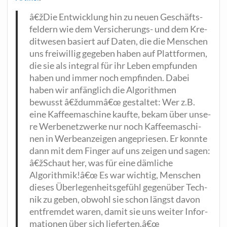
â€žDie Ent­wick­lung hin zu neu­en Geschäfts­
fel­dern wie dem Ver­si­che­rungs- und dem Kre­
dit­we­sen basiert auf Daten, die die Men­schen
uns frei­wil­lig gege­ben haben auf Platt­for­men,
die sie als inte­gral für ihr Leben emp­fun­den
haben und immer noch emp­fin­den. Dabei
haben wir anfäng­lich die Algo­rith­men
bewusst â€ždummâ€œ gestal­tet: Wer z.B.
eine Kaf­fee­ma­schi­ne kauf­te, bekam über unse­
re Wer­be­netz­wer­ke nur noch Kaf­fee­ma­schi­
nen in Wer­be­an­zei­gen ange­prie­sen. Er konn­te
dann mit dem Fin­ger auf uns zei­gen und sagen:
â€žSchaut her, was für eine däm­li­che
Algorithmik!â€œ Es war wich­tig, Men­schen
die­ses Über­le­gen­heits­ge­fühl gegen­über Tech­
nik zu geben, obwohl sie schon längst davon
ent­frem­det waren, damit sie uns wei­ter Infor­
ma­tio­nen über sich lieferten.â€œ