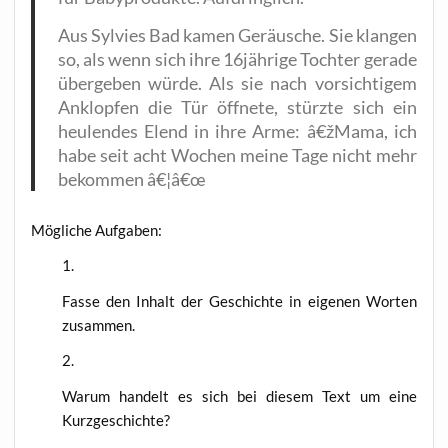
Aus Syl­vies Bad kamen Geräu­sche. Sie klan­gen
so, als wenn sich ihre 16jährige Toch­ter gera­de
über­ge­ben wür­de. Als sie nach vor­sich­ti­gem
Anklop­fen die Tür öff­ne­te, stürz­te sich ein
heu­len­des Elend in ihre Arme: â€žMama, ich
habe seit acht Wochen mei­ne Tage nicht mehr
bekom­men â€¦â€œ
Mög­li­che Aufgaben:
Fas­se den Inhalt der Geschich­te in eige­nen Wor­ten
zusammen.
War­um han­delt es sich bei die­sem Text um eine
Kurzgeschichte?