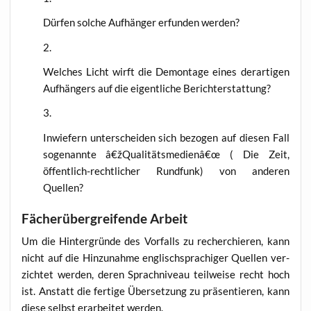
Dür­fen sol­che Auf­hän­ger erfun­den werden?
Wel­ches Licht wirft die Demon­ta­ge eines der­ar­ti­gen
Auf­hän­gers auf die eigent­li­che Berichterstattung?
Inwie­fern unter­schei­den sich bezo­gen auf die­sen Fall
soge­nann­te â€žQualitätsmedienâ€œ ( Die Zeit,
öffent­lich-recht­li­cher Rund­funk) von ande­ren
Quellen?
Fächerübergreifende Arbeit
Um die Hin­ter­grün­de des Vor­falls zu recher­chie­ren, kann
nicht auf die Hin­zu­nah­me eng­lisch­spra­chi­ger Quel­len ver­
zich­tet wer­den, deren Sprach­ni­veau teil­wei­se recht hoch
ist. Anstatt die fer­ti­ge Über­set­zung zu prä­sen­tie­ren, kann
die­se selbst erar­bei­tet werden.