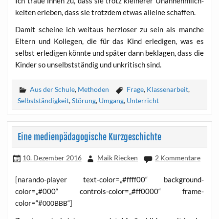
Ich traue ihnen zu, dass sie trotz klei­ne­rer Unan­nehm­lich­
kei­ten erle­ben, dass sie trotz­dem etwas allei­ne schaffen.
Damit schei­ne ich weit­aus herz­lo­ser zu sein als man­che
Eltern und Kol­le­gen, die für das Kind erle­di­gen, was es
selbst erle­di­gen könn­te und spä­ter dann bekla­gen, dass die
Kin­der so unselbst­stän­dig und unkri­tisch sind.
Aus der Schule
,
Methoden
Frage
,
Klassenarbeit
,
Selbstständigkeit
,
Störung
,
Umgang
,
Unterricht
Eine medienpädagogische Kurzgeschichte
10. Dezember 2016
Maik Riecken
2 Kommentare
[naran­do-play­er text-color=„#ffff00“ background-
color=„#000“ controls-color=„#ff0000“ frame-
color=“#
“]
000BBB