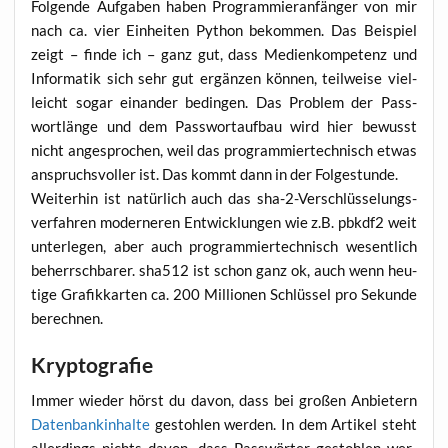
Fol­gen­de Auf­ga­ben haben Pro­gram­mier­an­fän­ger von mir
nach ca. vier Ein­hei­ten Python bekom­men. Das Bei­spiel
zeigt – fin­de ich – ganz gut, dass Medi­en­kom­pe­tenz und
Infor­ma­tik sich sehr gut ergän­zen kön­nen, teil­wei­se viel­
leicht sogar ein­an­der bedin­gen. Das Pro­blem der Pass­
wort­län­ge und dem Pass­wort­auf­bau wird hier bewusst
nicht ange­spro­chen, weil das pro­gram­mier­tech­nisch etwas
anspruchs­vol­ler ist. Das kommt dann in der Folgestunde.
Wei­ter­hin ist natür­lich auch das sha-2-Ver­schlüs­se­lungs­
ver­fah­ren moder­ne­ren Ent­wick­lun­gen wie z.B. pbkdf2 weit
unter­le­gen, aber auch pro­gram­mier­tech­nisch wesent­lich
beherrsch­ba­rer. sha512 ist schon ganz ok, auch wenn heu­
ti­ge Gra­fik­kar­ten ca. 200 Mil­lio­nen Schlüs­sel pro Sekun­de
berechnen.
Kryptografie
Immer wie­der hörst du davon, dass bei gro­ßen Anbie­tern
Daten­bank­in­hal­te
gestoh­len wer­den. In dem Arti­kel steht
aller­dings nichts davon, dass Pass­wör­ter gestoh­len wer­