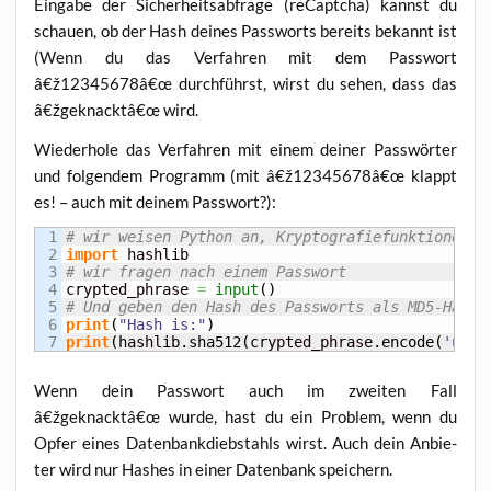
Ein­ga­be der Sicher­heits­ab­fra­ge (reCaptcha) kannst du
schau­en, ob der Hash dei­nes Pass­worts bereits bekannt ist
(Wenn du das Ver­fah­ren mit dem Pass­wort
â€ž12345678â€œ durch­führst, wirst du sehen, dass das
â€žgeknacktâ€œ wird.
Wie­der­ho­le das Ver­fah­ren mit einem dei­ner Pass­wör­ter
und fol­gen­dem Pro­gramm (mit â€ž12345678â€œ klappt
es! – auch mit dei­nem Passwort?):
1

# wir weisen Python an, Kryptografiefunktionen z
2

import
3

# wir fragen nach einem Passwort
4

crypted_phrase 
=
input
(
)
5

# Und geben den Hash des Passworts als MD5-Hash 
6

print
(
"Hash is:"
)
print
(
hashlib.
sha512
(
crypted_phrase.
encode
(
'utf-
Wenn dein Pass­wort auch im zwei­ten Fall
â€žgeknacktâ€œ wur­de, hast du ein Pro­blem, wenn du
Opfer eines Daten­bank­dieb­stahls wirst. Auch dein Anbie­
ter wird nur Hash­es in einer Daten­bank speichern.