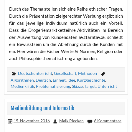
Durch das The­ma stel­len sich eine Rei­he ethi­scher Fra­gen.
Durch die Prä­sen­ta­ti­on ziel­ge­rech­ter Wer­bung ergibt sich
für das jewei­li­ge Indi­vi­du­um natür­lich auch ein Vor­teil.
Dass die Dro­ge­rie­markt­ket­teih­re Akti­vi­tä­ten im Bereich
der Aus­wer­tung von Kun­den­da­ten â€žtarntâ€œ, schließt
ein Bewusst­sein um die Ableh­nung durch die Kun­den mit
ein. Hier wären die Fächer Wer­te
&
Nor­men, Reli­gi­on oder
auch Phi­lo­so­phie the­ma­tisch eng angebunden.
Deutschunterricht
,
Gesellschaft
,
Methoden
Algorithmen
,
Deutsch
,
Einheit
,
Idee
,
Kurzgeschichte
,
Medienkritik
,
Problematisierung
,
Skizze
,
Target
,
Unterricht
Medienbildung und Informatik
15. November 2016
Maik Riecken
6 Kommentare