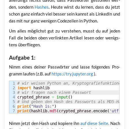
den, son­dern
Hash­es
. Heu­te wirst du ler­nen, dass du jetzt
schon ganz ein­fach viel bes­ser sein kannst als Lin­ke­dIn und
das mit nur ganz weni­gen Code­zei­len in Python.
Um alles mög­lichst gut zu ver­ste­hen, musst du auf jeden
Fall die bei­den oben ver­link­ten Arti­kel lesen oder wenigs­
tens überfliegen.
Aufgabe 1:
Nimm eines dei­ner Pass­wör­ter und las­se fol­gen­des Pro­
gramm lau­fen (z.B. auf
https://try.jupyter.org
).
1

# wir weisen Python an, Kryptografiefunktionen z
2

import
3

# wir fragen nach einem Passwort
4

crypted_phrase 
=
input
(
)
5

# Und geben den Hash des Passworts als MD5-Hash 
6

print
(
"Hash is:"
)
print
(
hashlib.
md5
(
crypted_phrase.
encode
(
'utf-8'
)
Nimm jetzt den Hash und kopie­re ihn
auf die­se Sei­te
. Nach