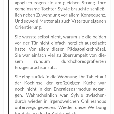
ago­gisch zogen sie am glei­chen Strang. Ihre
gemein­sa­me Toch­ter Syl­vie brauch­te schließ­
lich neben Zuwen­dung vor allem Kon­se­quenz.
Und sowohl Mut­ter als auch Vater zur eige­nen
Orientierung.
Sie wuss­te selbst nicht, war­um sie die bei­den
vor der Tür nicht ein­fach herz­lich aus­ge­lacht
hat­te. Vor allem die­sen Päd­ago­gik­schnö­sel.
Sie war ein­fach viel zu über­rum­pelt von die­
sem rund­um durch­cho­reo­gra­fier­ten
Erstgesprächsansatz.
Sie ging zurück in die Woh­nung. Ihr Tablet auf
der Koch­in­sel der groß­zü­gi­gen Küche war
noch nicht in den Ener­gie­spar­mo­dus gegan­
gen. Wahr­schein­lich war Syl­vie zwi­schen­
durch wie­der in irgend­wel­chen Online­shops
unter­wegs gewe­sen. Wie­der die­se Wer­bung
für Baby­pro­duk­te. Aufdringlich.