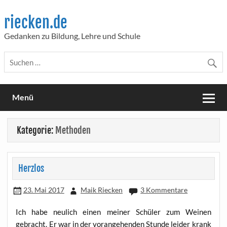
Skip
to
riecken.de
content
Gedanken zu Bildung, Lehre und Schule
Menü
Kategorie:
Methoden
Herzlos
23. Mai 2017
Maik Riecken
3 Kommentare
Ich habe neu­lich einen mei­ner Schü­ler zum Wei­nen
gebracht. Er war in der vor­an­ge­hen­den Stun­de lei­der krank