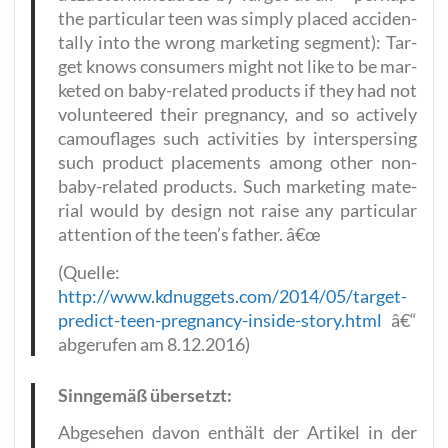
the par­ti­cu­lar teen was sim­ply pla­ced acci­den­
tal­ly into the wrong mar­ke­ting seg­ment): Tar­
get knows con­su­mers might not like to be mar­
ke­ted on baby-rela­ted pro­ducts if they had not
vol­un­tee­red their pregnan­cy, and so actively
camou­fla­ges such acti­vi­ties by inters­per­sing
such pro­duct pla­ce­ments among other non-
baby-rela­ted pro­ducts. Such mar­ke­ting mate­
ri­al would by design not rai­se any par­ti­cu­lar
atten­ti­on of the teen’s father. â€œ
(Quel­le:
http://www.kdnuggets.com/2014/05/target-
predict-teen-pregnancy-inside-story.html
â€“
abge­ru­fen am 8.12.2016)
Sinn­ge­mäß übersetzt:
Abge­se­hen davon ent­hält der Arti­kel in der