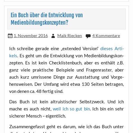
Ein Buch über die Entwicklung von
Medienbildungskonzepten?
1. November 2016
Maik Riecken
4 Kommentare
Ich schrei­be gera­de eine „exten­ded Ver­si­on“
die­ses Arti­
kels
. Es geht um die Ent­wick­lung von Medi­en­bil­dungs­kon­
zep­ten. Es ist kein Check­lis­ten­buch, aber es ent­hält z.B.
ganz vie­le prak­ti­sche Bei­spie­le und Fra­gen­ras­ter, aber
auch kurz umris­se­ne Din­ge zur Aus­stat­tung und Vor­ge­
hens­wei­sen. Der Umfang wird etwa 130 Sei­ten betra­gen,
von denen ca. 48 fer­tig sind.
Das Buch ist kein altru­is­ti­scher Selbst­zweck. Und ich
mache es auch nicht,
weil ich so gut bin
. Ich bin ein sehr
siche­rer Mensch – eigentlich.
Zusam­men­ge­fasst geht es dar­um, wie ich das Buch unter