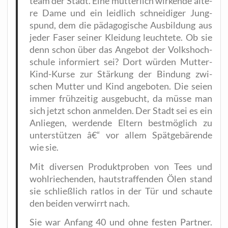
team der Stadt. Eine müt­ter­lich wir­ken­de älte­
re Dame und ein leid­lich schnei­di­ger Jung­
spund, dem die päd­ago­gi­sche Aus­bil­dung aus
jeder Faser sei­ner Klei­dung leuch­te­te. Ob sie
denn schon über das Ange­bot der Volks­hoch­
schu­le infor­miert sei? Dort wür­den Mut­ter-
Kind-Kur­se zur Stär­kung der Bin­dung zwi­
schen Mut­ter und Kind ange­bo­ten. Die sei­en
immer früh­zei­tig aus­ge­bucht, da müs­se man
sich jetzt schon anmel­den. Der Stadt sei es ein
Anlie­gen, wer­den­de Eltern best­mög­lich zu
unter­stüt­zen â€“ vor allem Spät­ge­bä­ren­de
wie sie.
Mit diver­sen Pro­dukt­pro­ben von Tees und
wohl­rie­chen­den, haut­straf­fen­den Ölen stand
sie schließ­lich rat­los in der Tür und schau­te
den bei­den ver­wirrt nach.
Sie war Anfang 40 und ohne fes­ten Part­ner.