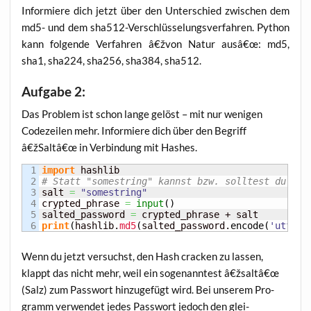
Infor­mie­re dich jetzt über den Unter­schied zwi­schen dem
md5- und dem sha512-Ver­schlüs­se­lungs­ver­fah­ren. Python
kann fol­gen­de Ver­fah­ren â€žvon Natur ausâ€œ: md5,
sha1, sha224, sha256, sha384, sha512.
Aufgabe 2:
Das Pro­blem ist schon lan­ge gelöst – mit nur weni­gen
Code­zei­len mehr. Infor­mie­re dich über den Begriff
â€žSaltâ€œ in Ver­bin­dung mit Hashes.
1

import
2

# Statt "somestring" kannst bzw. solltest du mög
3

salt 
=
"somestring"
4

crypted_phrase 
=
input
(
)
5

salted_password 
=
print
(
hashlib.
md5
(
salted_password.
encode
(
'utf-8'
Wenn du jetzt ver­suchst, den Hash cra­cken zu las­sen,
klappt das nicht mehr, weil ein soge­nann­test â€žsaltâ€œ
(Salz) zum Pass­wort hin­zu­ge­fügt wird. Bei unse­rem Pro­
gramm ver­wen­det jedes Pass­wort jedoch den glei­