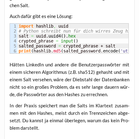
chen Salt.
Auch dafür gibt es eine Lösung:
1

import
 hashlib
,
2

# Python schreibt nun für dich wirres Zeug hier 
3

salt 
=
 uuid.
uuid4
(
)
.
hex
4

crypted_phrase 
=
input
(
)
5

salted_password 
=
print
(
hashlib.
md5
(
salted_password.
encode
(
'utf-8'
Hät­ten Lin­ke­dIn und ande­re die Benut­zer­pass­wör­ter mit
einem siche­ren Algo­rith­mus (z.B. sha512) gehasht und mit
einem Salt ver­se­hen, wäre der Dieb­stahl der Daten­ban­ken
nicht so ein gro­ßes Pro­blem, da es sehr lan­ge dau­ern wür­
de, die Pass­wör­ter aus den Hash­es zu errechnen.
In der Pra­xis spei­chert man die Salts im Klar­text zusam­
men mit den Hash­es, meist durch ein Trenn­zei­chen abge­
setzt. Du kannst ja ein­mal über­le­gen, war­um das kein Pro­
blem darstellt.