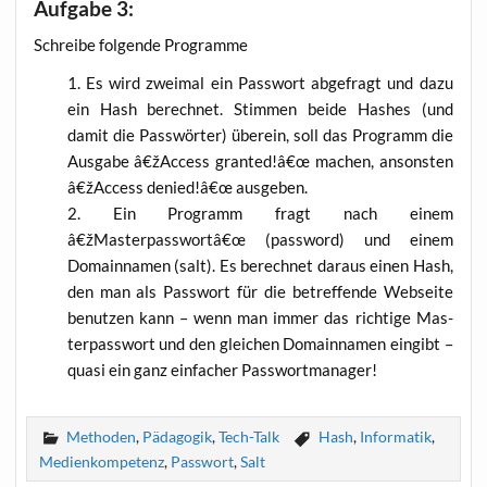
Aufgabe 3:
Schrei­be fol­gen­de Programme
Es wird zwei­mal ein Pass­wort abge­fragt und dazu
ein Hash berech­net. Stim­men bei­de Hash­es (und
damit die Pass­wör­ter) über­ein, soll das Pro­gramm die
Aus­ga­be â€žAccess granted!â€œ machen, ansons­ten
â€žAccess denied!â€œ ausgeben.
Ein Pro­gramm fragt nach einem
â€žMasterpasswortâ€œ (pass­word) und einem
Domain­na­men (salt). Es berech­net dar­aus einen Hash,
den man als Pass­wort für die betref­fen­de Web­sei­te
benut­zen kann – wenn man immer das rich­ti­ge Mas­
ter­pass­wort und den glei­chen Domain­na­men ein­gibt –
qua­si ein ganz ein­fa­cher Passwortmanager!
Methoden
,
Pädagogik
,
Tech-Talk
Hash
,
Informatik
,
Medienkompetenz
,
Passwort
,
Salt