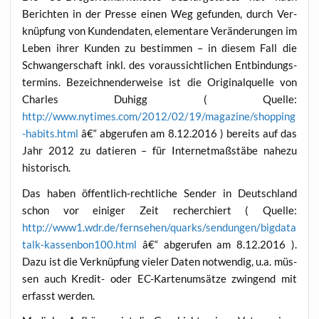
Berich­ten in der Pres­se einen Weg gefun­den, durch Ver­
knüp­fung von Kun­den­da­ten, ele­men­ta­re Ver­än­de­run­gen im
Leben ihrer Kun­den zu bestim­men – in die­sem Fall die
Schwan­ger­schaft inkl. des vor­aus­sicht­li­chen Ent­bin­dungs­
ter­mins. Bezeich­nen­der­wei­se ist die Ori­gi­nal­quel­le von
Charles Duhigg ( Quel­le:
http://www.nytimes.com/2012/02/19/magazine/shopping
-habits.html
â€“ abge­ru­fen am 8.12.2016 ) bereits auf das
Jahr 2012 zu datie­ren – für Inter­net­maß­stä­be nahe­zu
historisch.
Das haben öffent­lich-recht­li­che Sen­der in Deutsch­land
schon vor eini­ger Zeit recher­chiert ( Quel­le:
http://www1.wdr.de/fernsehen/quarks/sendungen/bigdata
talk-kassenbon100.html
â€“ abge­ru­fen am 8.12.2016 ).
Dazu ist die Ver­knüp­fung vie­ler Daten not­wen­dig, u.a. müs­
sen auch Kre­dit- oder EC-Kar­ten­um­sät­ze zwin­gend mit
erfasst werden.