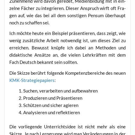
Zuneh­mend wird davon gere­det, Medi­en­bil­dung mit in ein­
zel­ne Fächer zu inte­grie­ren. Die­ser Anspruch wirft oft Fra­
gen auf, wie das bei all dem sons­ti­gen Pen­sum über­haupt
noch zu schaf­fen sei.
Ich möch­te heu­te ein Bei­spiel prä­sen­tie­ren, dass zeigt, wie
wenig zusätz­li­che Arbeit not­wen­dig ist, um die­ses Ziel zu
errei­chen. Bewusst knüp­fe ich dabei an Metho­den und
didak­ti­sche Ansät­ze an, die vie­len Lehr­kräf­ten mit dem
Fach Deutsch bekannt sein sollten.
Die Skiz­ze berührt fol­gen­de Kom­pe­tenz­be­rei­che des neu­en
KMK-Stra­te­gie­pa­piers
:
Suchen, ver­ar­bei­ten und aufbewahren
Pro­du­zie­ren und Präsentieren
Schüt­zen und sicher agieren
Ana­ly­sie­ren und reflektieren
Die vor­lie­gen­de Unter­richts­idee ist nicht mehr als eine
Skiz­ze. Je nach Lern­grup­pe wird man Ver­än­de­run­gen in der