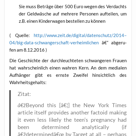
Sie muss Beträ­ge über 500 Euro wegen des Ver­dachts
der Geld­wä­sche auf meh­re­re Per­so­nen auf­tei­len, um
z.B. einen Kin­der­wa­gen bestel­len zu können
( Quel­le:
http://www.zeit.de/digital/datenschutz/2014–
04/big-data-schwangerschaft-verheimlichen
â€“ abge­ru­
fen am 8.12.2016 )
Die Geschich­te der durch­leuch­te­ten schwan­ge­ren Frau­en
hat wahr­schein­lich einen wah­ren Kern. An dem media­len
Auf­hän­ger gibt es erns­te Zwei­fel hin­sicht­lich des
Wahrheitsgehalts:
Zitat:
â€ž
Bey­ond this [â€¦] the New York Times
artic­le its­elf pro­vi­des ano­ther fac­to­id making
it even less likely the teen’s pregnan­cy had
been deter­mi­ned ana­ly­ti­cal­ly (if
â€ždeterminedâ€œ by Tar­get at all – per­haps