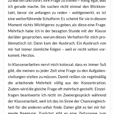
zu war­ten und sofort ihre Fra­ge zu stel­len – völ­lig egal, was
ich gera­de mache. Sie suchen nicht ein­mal den Blick­kon­
takt, bevor sie anfan­gen zu reden – wohl­ge­merkt, es ist
eine wei­ter­füh­ren­de Schul­form: Es scheint für sie in die­sem
Moment nichts Wich­ti­ge­res zu geben, als die­se eine Fra­ge.
Mehr­fach habe ich in der besag­ten Stun­de mit der Klas­se
dar­über gespro­chen, war­um die­ses Ver­hal­ten für mich pro­
ble­ma­tisch ist. Dann kam der Aus­bruch. Ein Aus­bruch von
mir hat immer ziem­li­che Fol­gen – weil er recht sel­ten vor­
kommt. Herzlos.
In Klas­sen­ar­bei­ten nervt mich kolos­sal, dass es immer SuS
gibt, die mei­nen zu jeder Zeit eine Fra­ge zu den Auf­ga­ben­
stel­lun­gen stel­len zu müs­sen. Damit rei­ßen sie regel­mä­ßig
die arbei­ten­de Mehr­heit völ­lig aus der Kon­zen­tra­ti­on.
Zudem wird die glei­che Fra­ge oft mehr­fach gestellt. Ein­zel­
fra­gen beant­wor­te ich nicht im Zwei­er­ge­spräch wäh­rend
der Klas­sen­ar­beit, weil ich das im Sin­ne der Chan­cen­gleich­
heit für die ande­ren unfair fin­de. Daher gibt es bei mir fol­
gen­de Rege­lung: Zunächst gibt es eine Zeit­span­ne zum